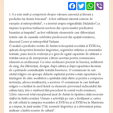
Facebook
Twitter
WhatsApp
Viber
1. S-a scris mult şi competent despre valoarea canonică şi literară a
1
predicilor lui Antim Ivireanul
. A fost subliniat talentul oratoric de
2
3
excepţie al mitropolitului
, s-a insistat asupra originalităţii
Didahiilor
,ca
răspuns la ipoteza traducerii acestora din opera marilor predicatori
4
bizantini ai timpului
, au fost subliniate elementele care diferenţiază
textele sale de cazaniile celebrilor predecesori din spaţiul românesc,
diaconul Coresi şi mitropolitul Varlaam.
O analiză a predicilor rostite de Antim la începutul secolului al XVIII-lea,
aplicată deopotrivă formelor lingvistice, registrelor stilistice şi structurilor
textuale, pune însă în evidenţă şi o greu de egalat capacitate de utilizare a
textului sacru şi de interpretare a literei acestuia pentru comunicarea
eficientă cu credincioşii. Cu orice credincios prezent în biserică, indiferent
de rang, dar diferenţiat, desigur, după cultura şi după capacitatea fiecăruia
de a pătrunde semnificaţiile textului bisericesc. O comunicare în care
citatul religios era aproape didactic explicitat pentru a mări capacitatea de
înţelegere de către ascultători a spiritului cărţii sfinte şi pentru a compensa
instrucţia, adesea insuficientă, a acestora. O comunicare în care limbajul
religios s-a întâlnit în mod fericit cu elemente provenind indiscutabil din
cultura laică, într-o simbioză fără precedent în scrisul vechi românesc.
2.Este cunoscut rolul excepţional jucat de Antim în tipărirea cărţii necesare
slujbei în limba română. Urmare a activităţii pe care a desfăşurat-o, cartea
de cult editată la cumpăna veacurilor al XVII-lea şi al XVIII-lea în Muntenia
şi-a impus, în jurul anului 1750, normele lingvistice şi a determinat prima
5
unificare a limbii noastre de cultură
.