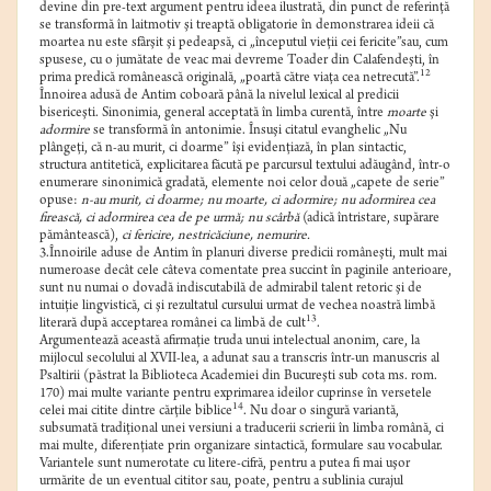
devine din pre-text argument pentru ideea ilustrată, din punct de referinţă
se transformă în laitmotiv şi treaptă obligatorie în demonstrarea ideii că
moartea nu este sfârşit şi pedeapsă, ci „începutul vieţii cei fericite”sau, cum
spusese, cu o jumătate de veac mai devreme Toader din Calafendeşti, în
12
prima predică românească originală, „poartă către viaţa cea netrecută”.
Înnoirea adusă de Antim coboară până la nivelul lexical al predicii
bisericeşti. Sinonimia, general acceptată în limba curentă, între
moarte
şi
adormire
se transformă în antonimie. Însuşi citatul evanghelic „Nu
plângeţi, că n-au murit, ci doarme” îşi evidenţiază, în plan sintactic,
structura antitetică, explicitarea făcută pe parcursul textului adăugând, într-o
enumerare sinonimică gradată, elemente noi celor două „capete de serie”
opuse:
n-au murit, ci doarme; nu moarte, ci adormire; nu adormirea cea
firească, ci adormirea cea de pe urmă; nu scârbă
(adică întristare, supărare
pământească),
ci fericire, nestricăciune, nemurire.
3.Înnoirile aduse de Antim în planuri diverse predicii româneşti, mult mai
numeroase decât cele câteva comentate prea succint în paginile anterioare,
sunt nu numai o dovadă indiscutabilă de admirabil talent retoric şi de
intuiţie lingvistică, ci şi rezultatul cursului urmat de vechea noastră limbă
13
literară după acceptarea românei ca limbă de cult
.
Argumentează această afirmaţie truda unui intelectual anonim, care, la
mijlocul secolului al XVII-lea, a adunat sau a transcris într-un manuscris al
Psaltirii (păstrat la Biblioteca Academiei din Bucureşti sub cota ms. rom.
170) mai multe variante pentru exprimarea ideilor cuprinse în versetele
14
celei mai citite dintre cărţile biblice
. Nu doar o singură variantă,
subsumată tradiţional unei versiuni a traducerii scrierii în limba română, ci
mai multe, diferenţiate prin organizare sintactică, formulare sau vocabular.
Variantele sunt numerotate cu litere-cifră, pentru a putea fi mai uşor
urmărite de un eventual cititor sau, poate, pentru a sublinia curajul