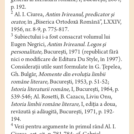
general al literaturii române,
I, Bucureşti, 2004,
p. 192.
2
Al. I. Ciurea,
Antim Ivireanul, predicator şi
orator,
în „Biserica Ortodoxă Română”, LXXIV,
1956, nr. 8-9, p. 775-817.
3
Subiectului i-a fost consacrat volumul lui
Eugen Negrici,
Antim Ivireanul. Logos şi
personalitate,
Bucureşti, 1971 (republicat fără
nici o modificare de Editura Du Style, în 1997).
Consideraţii utile sunt formulate în G. Ţepelea,
Gh. Bulgăr,
Momente din evoluţia limbii
române literare,
Bucureşti, 1953, p. 51-52;
Istoria literaturii române,
I, Bucureşti, 1964, p.
539-546; Al. Rosetti, B. Cazacu, Liviu Onu,
Istoria limbii române literare,
I, ediţia a doua,
revăzută şi adăugită, Bucureşti, 1971, p. 192-
194.
4
Vezi pentru argumente în primul rând Al. I.