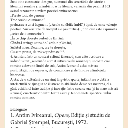
Sunt bine cunoscute, desigur, nu numai din cercetările de istorie a
literaturii române şi a limbii noastre literare, versurile din psalmul 103
având rezonanţe similare poeziei eminesciene:
„Preste luciu de genune
Trec corăbii cu minune”
prelucrare a unui fragment („Acolo corăbiile îmblă”) lipsit de orice valenţe
poetice. Sau versurile de început ale psalmului 41, prin care este exprimată
„setea de dumnezeire”:
„În ce chip doreşte cerbul de fântână,
Cându-l strânge setea de-l arde-n plămână,
Sufletul mieu, Doamne, aşe te doreşte,
16
Cu sete prinsă, de mă veştedzeşte”
.
4. Activând într-un context cultural favorabil, cum a fost cel care a
individualizat „secolul de aur” al culturii vechi româneşti, secol în care
româna a devenit limbă de cult, Antim Ivireanul a dat măsura
posibilităţilor de expresie, de comunicare şi de înnoire a limbajului
bisericesc.
Ajutat de o cultură şi de un simţ lingvistic aparte, întâlnit nu o dată la
intelectualii ce ajung să se ilustreze în altă limbă decât cea maternă, el a
găsit echilibrul între tradiţie şi inovaţie, între ceea ce era (şi în mare măsură
a rămas) caracteristic pentru textul sacru şi fenomenele specifice limbii
române comune.
Bibliografie
1. Antim Ivireanul,
Opere,
Ediţie şi studiu de
Gabriel Ştrempel, Bucureşti, 1972.