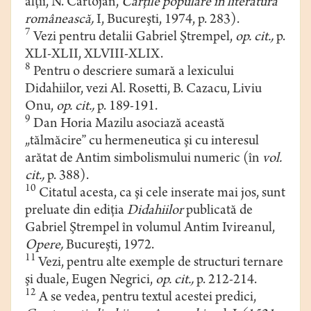
alţii, N. Cartojan,
Cărţile populare în literatura
românească,
I, Bucureşti, 1974, p. 283).
7
Vezi pentru detalii Gabriel Ştrempel,
op. cit.,
p.
XLI-XLII, XLVIII-XLIX.
8
Pentru o descriere sumară a lexicului
Didahiilor, vezi Al. Rosetti, B. Cazacu, Liviu
Onu,
op. cit.,
p. 189-191.
9
Dan Horia Mazilu asociază această
„tălmăcire” cu hermeneutica şi cu interesul
arătat de Antim simbolismului numeric (în
vol.
cit.,
p. 388).
10
Citatul acesta, ca şi cele inserate mai jos, sunt
preluate din ediţia
Didahiilor
publicată de
Gabriel Ştrempel în volumul Antim Ivireanul,
Opere,
Bucureşti, 1972.
11
Vezi, pentru alte exemple de structuri ternare
şi duale, Eugen Negrici,
op. cit.,
p. 212-214.
12
A se vedea, pentru textul acestei predici,