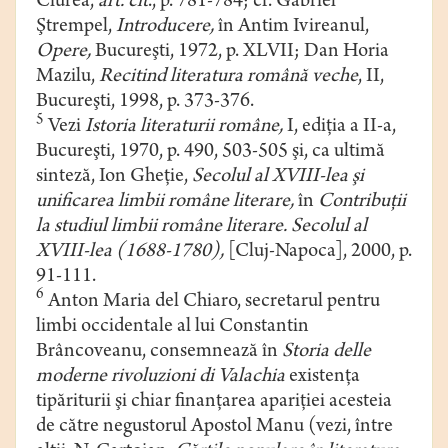
Ciurea,
art. cit
., p. 781-784; cf. Gabriel
Ştrempel,
Introducere,
în Antim Ivireanul,
Opere,
Bucureşti, 1972, p. XLVII; Dan Horia
Mazilu,
Recitind literatura română veche
, II,
Bucureşti, 1998, p. 373-376.
5
Vezi
Istoria literaturii române,
I, ediţia a II-a,
Bucureşti, 1970, p. 490, 503-505 şi, ca ultimă
sinteză, Ion Gheţie,
Secolul al XVIII-lea şi
unificarea limbii române literare,
în
Contribuţii
la studiul limbii române literare. Secolul al
XVIII-lea (1688-1780),
[Cluj-Napoca], 2000, p.
91-111.
6
Anton Maria del Chiaro, secretarul pentru
limbi occidentale al lui Constantin
Brâncoveanu, consemnează în
Storia delle
moderne rivoluzioni di Valachia
existenţa
tipăriturii şi chiar finanţarea apariţiei acesteia
de către negustorul Apostol Manu (vezi, între