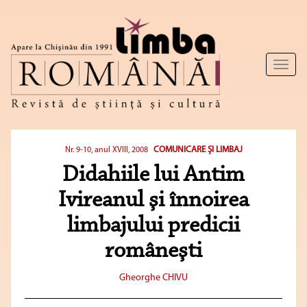
Toggl
naviga
COMUNICARE ŞI LIMBAJ
Nr. 9-10, anul XVIII, 2008
Didahiile lui Antim
Ivireanul şi înnoirea
limbajului predicii
româneşti
Gheorghe CHIVU