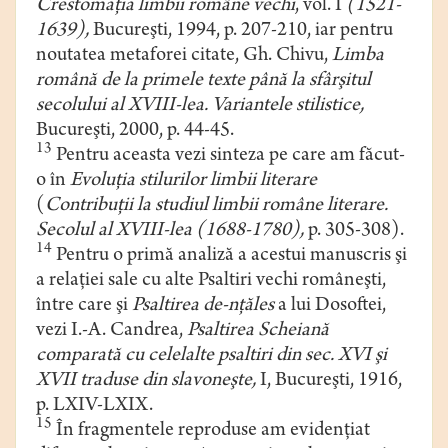
Crestomaţia limbii române vechi
, vol. I
(1521-
1639),
Bucureşti, 1994, p. 207-210, iar pentru
noutatea metaforei citate, Gh. Chivu,
Limba
română de la primele texte până la sfârşitul
secolului al XVIII-lea. Variantele stilistice,
Bucureşti, 2000, p. 44-45.
13
Pentru aceasta vezi sinteza pe care am făcut-
o în
Evoluţia stilurilor limbii literare
(
Contribuţii la studiul limbii române literare.
Secolul al XVIII-lea (1688-1780),
p. 305-308).
14
Pentru o primă analiză a acestui manuscris şi
a relaţiei sale cu alte Psaltiri vechi româneşti,
între care şi
Psaltirea de-nţăles
a lui Dosoftei,
vezi I.-A. Candrea,
Psaltirea Scheiană
comparată cu celelalte psaltiri din sec. XVI şi
XVII traduse din slavoneşte,
I, Bucureşti, 1916,
p. LXIV-LXIX.
15
În fragmentele reproduse am evidenţiat