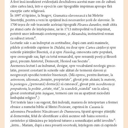
A fost însă insuficient evidenţiată deschiderea acestui mare om de cultură
către cartea laică, într-o epocă în care tipografiile imprimau aproape fără
excepţie carte religioasă.
În 1697 el tipărise, la Snagov,
Gramatica slavonească
a lui Meletie
Smotriţki, pentru a veni în sprijinul încă necesarelor şcoli de slavonie. În
1700 ieşea de sub teascurile aceleiaşi tipografii
Floarea darurilor,
mult citita
pe atunci carte de înţelepciune, iar în 1713 mitropolitul va fi imprimat,
potrivit unor informaţii contemporane, şi
Alexandria
, instructivul roman
6
cu subiect istoric
.
Lecturile sale s-au îndreptat cu certitudine, după cum arată maximele,
pildele şi referirile cuprinse în
Didahii
, nu doar spre
Cartea cărţilor
şi spre
scrierile părinţilor Bisericii, ci şi spre
Fiziolog,
cunoscuta carte populară,
spre cronografe sau, fapt cu totul remarcabil, spre renumiţi poeţi şi filozofi
7
greci, precum Aristotel, Democrit, Hesiod sau Socrate
.
Asemenea lecturi l-au îndrumat, desigur, spre vocabularul neologic greco-
latin, prezent constant în scrierile sale alături de termenii slavoni şi
neogreceşti specifici textelor bisericeşti. (Mă opresc, pentru ilustrare, la
astronom, idiomata
„însuşire, proprietate”
,
glosat prin
alsăuiri,
la
materie
,
la
periergos
„(persoană) dornic(ă) să cunoască”, glosat prin
iscoditoriu
şi
prepuitoriu
, la
politie
„cetate, stat”, la
scandelă
„scandal” sau la
silavă
,
glosat contextual prin
înjugare
, termeni care nu au aparţinut niciodată
8
limbajului religios
.)
Tot textele laice i-au sugerat, fără îndoială, maniera de interpretare a formei
ebraice a numelui biblic al Sfintei Fecioare, cuprinsă în
Cazania la
adormirea Preasfintei Născătoarei de Dumnezeu,
tiparul aproape ştiinţific
al demersului, felul de identificare a ideii ascunse sub haina sonoră a
9
cuvintelor şi tălmăcirea pe înţelesul tuturor a semnificaţiei astfel izvodite
:
„întru... Mariam, după a mea proastă socoteală, înţelegem cum că cuprinde