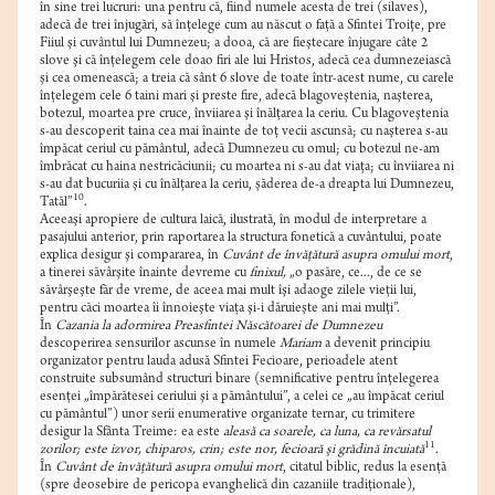
în sine trei lucruri: una pentru că, fiind numele acesta de trei (silaves),
adecă de trei înjugări, să înţelege cum au născut o faţă a Sfintei Troiţe, pre
Fiiul şi cuvântul lui Dumnezeu; a dooa, că are fieştecare înjugare câte 2
slove şi că înţelegem cele doao firi ale lui Hristos, adecă cea dumnezeiască
şi cea omenească; a treia că sânt 6 slove de toate într-acest nume, cu carele
înţelegem cele 6 taini mari şi preste fire, adecă blagoveştenia, naşterea,
botezul, moartea pre cruce, înviiarea şi înălţarea la ceriu. Cu blagoveştenia
s-au descoperit taina cea mai înainte de toţ vecii ascunsă; cu naşterea s-au
împăcat ceriul cu pământul, adecă Dumnezeu cu omul; cu botezul ne-am
îmbrăcat cu haina nestricăciunii; cu moartea ni s-au dat viaţa; cu înviiarea ni
s-au dat bucuriia şi cu înălţarea la ceriu, şăderea de-a dreapta lui Dumnezeu,
10
Tatăl”
.
Aceeaşi apropiere de cultura laică, ilustrată, în modul de interpretare a
pasajului anterior, prin raportarea la structura fonetică a cuvântului, poate
explica desigur şi compararea, în
Cuvânt
de învăţătură asupra omului mort
,
a tinerei săvârşite înainte devreme cu
finixul,
„o pasăre, ce..., de ce se
săvârşeşte făr de vreme, de aceea mai mult îşi adaoge zilele vieţii lui,
pentru căci moartea îi înnoieşte viaţa şi-i dăruieşte ani mai mulţi”.
În
Cazania la adormirea Preasfintei Născătoarei de Dumnezeu
descoperirea sensurilor ascunse în numele
Mariam
a devenit principiu
organizator pentru lauda adusă Sfintei Fecioare, perioadele atent
construite subsumând structuri binare (semnificative pentru înţelegerea
esenţei „împărătesei ceriului şi a pământului”, a celei ce „au împăcat ceriul
cu pământul”) unor serii enumerative organizate ternar, cu trimitere
desigur la Sfânta Treime: ea este
aleasă ca soarele, ca luna, ca revărsatul
11
zorilor; este izvor, chiparos, crin; este nor, fecioară şi grădină încuiată
.
În
Cuvânt
de învăţătură asupra omului mort
, citatul biblic, redus la esenţă
(spre deosebire de pericopa evanghelică din cazaniile tradiţionale),