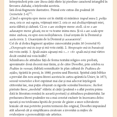
întreprinderii prin care
litera
cărţii sfinte îşi pierduse caracterul intangibil în
favoarea
duhului
, a înţelesului acesteia.
Iată două fragmente ilustrative. Primul este extras din psalmul 26
15
(versetele 2-4)
:
„Când s-apropiia spre mene cei în răutăţi să mănânce
trupul mieu
2.
peliţa
mea
, ceia ce
mă supăra
, vrăjmaşii miei 2. ceia ce
mă dodiia
,vrăjmaşii miei,
aceia slăbiră şi cădzură. Că se
s-are stoli
spre mene
stol
2. că se
s-are
aduna
spre mene
gloată
, nu se va teame inima mea. Şi să
s-are scula
spre
mine
războiu
, eu spre-nsu nedejduiescu.
Unul
cerşuiu de la Domnul şi
acela
cercu. 2.
Una
cerşuiu de la Domnul şi
aceaea
cercu”.
Cel de al doilea fragment aparţine cunoscutului psalm 50 (versetul 9):
„
Ocropeaşte-mă
cu
isop
şi mă voiu curăţi. 2.
Stropeaşte-mă
cu
busuioc
şi
mă voiu curăţi. 3.
Spală-mă
cu
săpun
şi mă <...> <4>
spală-mă
şi mai vârtos
decât omătul mă voiu înălbi”.
Schimbarea de atitudine faţă de forma textului religios este probată,
aproximativ două decenii mai târziu, şi de către Dosoftei, prin celebra sa
Psaltire în versuri,
dublată semnificativ în plan cultural de
Psaltirea de-
nţăles
, tipărită în proză, în 1680, pentru uzul Bisericii
.
Spiritul cărţii biblice
a prevalat din nou asupra literei acesteia în cartea apărută la Uniev, în 1673,
sensul versetelor a fost exprimat mai clar şi mai adecvat înţelegerii
cititorului laic, mai puţin obişnuit cu rigorile scrisului bisericesc. Au fost
păstrate firesc „modelul” stilistic al cărţii (psalmul s-a aflat pentru prima
dată în literatura română în această postură) şi atitudinea psalmistului. Iar
prelucrarea literei psalmilor nu a mai constat exclusiv în încercarea deloc
uşoară şi nu totdeauna lipsită de poezie de găsire a unor echivalente
lexicale cât mai potrivite pentru termenii din original, Dosoftei impunând
atât adaosul cât şi simplificarea creatoare a izvorului ca mijloc de
evidenţiere a personalităţii sale artistice.