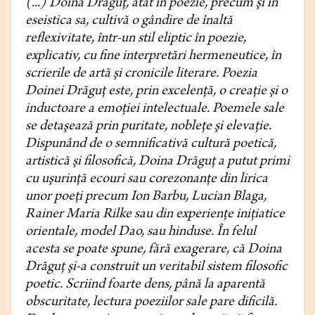
(...) Doina Drăguţ, atât în poezie, precum şi în
eseistica sa, cultivă o gândire de înaltă
reflexivitate, într-un stil eliptic în poezie,
explicativ, cu fine inter­pretări hermeneutice, în
scrierile de artă şi cronicile literare. Poezia
Doinei Drăguţ este, prin excelenţă, o creaţie şi o
inductoare a emoţiei intelectuale. Poemele sale
se detaşează prin puritate, nobleţe şi elevaţie.
Dispunând de o semnificativă cultură poetică,
artistică şi filosofică, Doina Drăguţ a pu­tut primi
cu uşurinţă ecouri sau corezonanţe din lirica
unor poeţi precum Ion Barbu, Lucian Blaga,
Rainer Maria Rilke sau din experienţe iniţiatice
orientale, model Dao, sau hinduse. În felul
acesta se poate spune, fără exa­gerare, că Doina
Drăguţ şi-a construit un veritabil sistem filosofic
poetic. Scriind foarte dens, până la aparentă
obscuritate, lectura poeziilor sale pare dificilă.