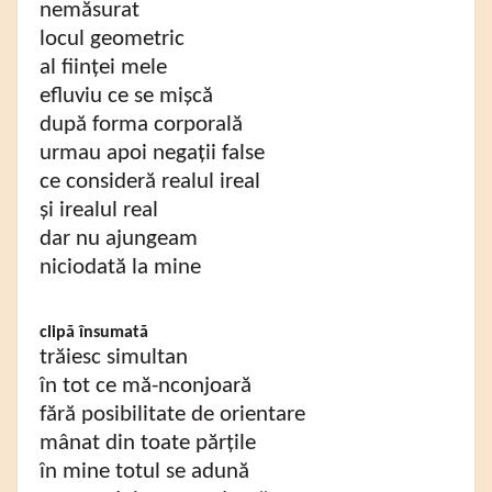
nemăsurat
locul geometric
al ființei mele
efluviu ce se mișcă
după forma corporală
urmau apoi negații false
ce consideră realul ireal
și irealul real
dar nu ajungeam
niciodată la mine
clipă însumată
trăiesc simultan
în tot ce mă-nconjoară
fără posibilitate de orientare
mânat din toate părțile
în mine totul se adună