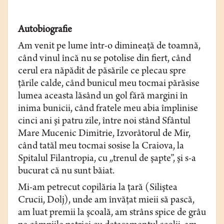
Autobiografie
Am venit pe lume într-o dimineaţă de toamnă,
când vinul încă nu se potolise din fiert, când
cerul era năpădit de păsările ce plecau spre
ţările calde, când bunicul meu tocmai părăsise
lumea aceasta lăsând un gol fără margini în
inima bunicii, când fratele meu abia împlinise
cinci ani şi patru zile, între noi stând Sfântul
Mare Mucenic Dimitrie, Izvorâtorul de Mir,
când tatăl meu tocmai sosise la Craiova, la
Spitalul Filantropia, cu „trenul de şapte”, şi s-a
bucurat că nu sunt băiat.
Mi-am petrecut copilăria la ţară (Siliştea
Crucii, Dolj), unde am învăţat mieii să pască,
am luat premii la şcoală, am strâns spice de grâu