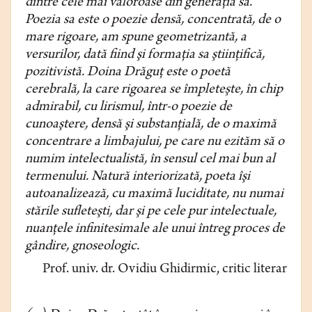
dintre cele mai valoroase din generaţia sa.
Poezia sa este o poezie densă, concentrată, de o
mare ri­goare, am spune geometrizantă, a
versurilor, dată fiind şi formaţia sa ştiin­ţifică,
pozitivistă. Doina Drăguţ este o poetă
cerebrală, la care rigoarea se împleteşte, în chip
admirabil, cu lirismul, într-o poezie de
cunoaştere, densă şi substanţială, de o maximă
concentrare a limbajului, pe care nu ezităm să o
numim intelectualistă, în sensul cel mai bun al
termenului. Natură interi­orizată, poeta îşi
autoanalizează, cu maximă luciditate, nu numai
stările sufleteşti, dar şi pe cele pur intelectuale,
nuanţele infinitesimale ale unui în­treg proces de
gândire, gnoseologic.
Prof. univ. dr. Ovidiu Ghidirmic, critic literar