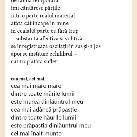
de faimă temporară
îmi cântăresc părțile
într-o parte realul material
atâta cât încape în mine
în cealaltă parte eu fără trup
– substanță afectivă și volitivă –
se înregistrează oscilații în sus și-n jos
apoi se instituie echilibrul –
cât trup atâta suflet
cea mai, cel mai...
cea mai mare mare
dintre toate mările lumii
este marea dinlăuntrul meu
cea mai adâncă prăpastie
dintre toate hăurile lumii
este prăpastia dinlăuntrul meu
cel mai înalt munte