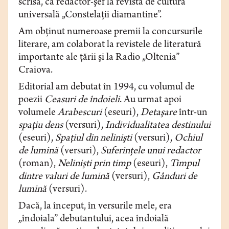
scrisă, ca redactor-şef la revista de cultură
universală „Constelaţii diamantine”.
Am obţinut numeroase premii la concursurile
literare, am colaborat la revistele de literatură
importante ale ţării şi la Radio „Oltenia”
Craiova.
Editorial am debutat în 1994, cu volumul de
poezii
Ceasuri de îndoieli
. Au urmat apoi
volumele
Arabescuri
(eseuri),
Detaşare
într-un
spaţiu dens
(versuri),
Individualitatea destinului
(eseuri),
Spaţiul din nelinişti
(versuri),
Ochiul
de lumină
(versuri),
Suferinţele unui redactor
(roman),
Nelinişti prin timp
(eseuri),
Timpul
dintre valuri de lumină
(versuri),
Gânduri de
lumină
(versuri).
Dacă, la început, în versurile mele, era
„îndoiala” debutantului, acea îndoială