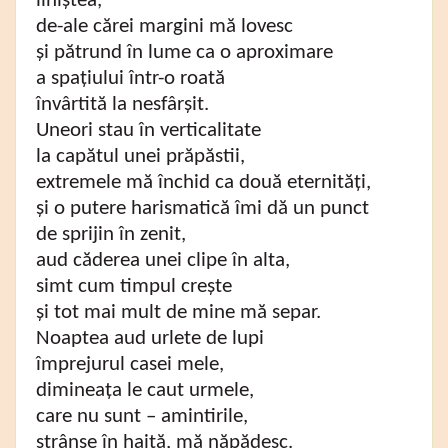
liniștea,
de-ale cărei margini mă lovesc
și pătrund în lume ca o aproximare
a spațiului într-o roată
învârtită la nesfârșit.
Uneori stau în verticalitate
la capătul unei prăpăstii,
extremele mă închid ca două eternități,
și o putere harismatică îmi dă un punct
de sprijin în zenit,
aud căderea unei clipe în alta,
simt cum timpul crește
și tot mai mult de mine mă separ.
Noaptea aud urlete de lupi
împrejurul casei mele,
dimineața le caut urmele,
care nu sunt – amintirile,
strânse în haită, mă năpădesc.