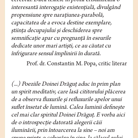
cerebral. Dacă textele în proză cristalizează o
interesantă interogaţie existenţială, divul­gând
propensiune spre naraţiunea-parabolă,
capacitatea de a evoca desti­ne exemplare,
ştiinţa decupajului şi deschiderea spre
semnificaţie apar cu pregnanţă în eseurile
dedicate unor mari artişti, ce au căutat cu
înfrigurare sensul împlinirii în durată.
Prof. dr. Constantin M. Popa, critic literar
(...) Poeziile Doinei Drăguţ aduc în prim plan
un spirit meditativ, care lasă cititorului plăcerea
de a observa fluxurile şi refluxurile apelor unui
suflet în­setat de lumină. Calea luminii defineşte
cel mai clar spiritul Doinei Drăguţ. E vorba aici
de o introspecţie datorată alegerii căii
iluminării, prin întoarce­rea la sine – noi am