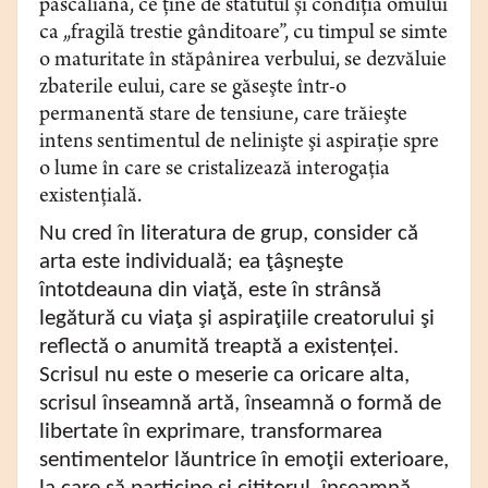
pascaliană, ce ține de statutul
ș
i condiția omului
ca „fragilă trestie gânditoare”, cu timpul se simte
o maturitate în stăpânirea verbului, se dezvăluie
zbaterile eului, care se găseşte într-o
permanentă stare de tensiune, care trăieşte
intens sentimentul de nelinişte şi aspiraţie spre
o lume în care se cristalizează interogaţia
existenţială.
Nu cred în literatura de grup, consider că
arta este individuală; ea ţâşneşte
întotdeauna din viaţă, este în strânsă
legătură cu viaţa şi aspiraţiile creatorului şi
reflectă o anumită treaptă a existenței.
Scrisul nu este o meserie ca oricare alta,
scrisul înseamnă artă, înseamnă o formă de
libertate în exprimare, transformarea
sentimentelor lăuntrice în emoţii exterioare,