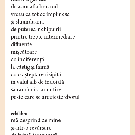
de a-mi afla limanul
vreau ca tot ce împlinesc
și slujindu-mă
de puterea-nchipuirii
printre trepte intermediare
difluente
mișcătoare
cu indiferență
la câștig și faimă
cu o așteptare risipită
în valul alb de îndoială
să rămână o amintire
peste care se arcuiește zborul
echilibru
mă desprind de mine
și-ntr-o revărsare