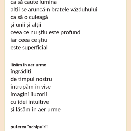
ca să caute lumina
alții se aruncă-n brațele văzduhului
ca să o culeagă
și unii și alții
ceea ce nu știu este profund
iar ceea ce știu
este superficial
lăsăm în aer urme
îngrădiți
de timpul nostru
întrupăm în vise
imagini iluzorii
cu idei intuitive
și lăsăm în aer urme
puterea închipuirii