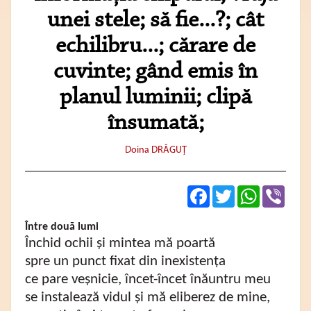
unei stele; să fie...?; cât
echilibru...; cărare de
cuvinte; gând emis în
planul luminii; clipă
însumată;
Doina DRĂGUŢ
Facebook
Twitter
WhatsApp
Viber
Între două lumi
Închid ochii și mintea mă poartă
spre un punct fixat din inexistența
ce pare veșnicie, încet-încet înăuntru meu
se instalează vidul și mă eliberez de mine,