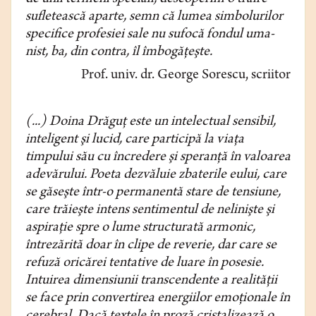
sufletească aparte, semn că lumea simbolurilor
specifice profesiei sale nu sufocă fondul uma­
nist, ba, din contra, îl îmbogăţeşte.
Prof. univ. dr. George Sorescu, scriitor
(...) Doina Drăguţ este un intelectual sensibil,
inteligent şi lucid, care parti­cipă la viaţa
timpului său cu încredere şi speranţă în valoarea
adevărului. Poeta dezvăluie zbaterile eului, care
se găseşte într-o permanentă stare de tensiune,
care trăieşte intens sentimentul de nelinişte şi
aspiraţie spre o lume structurată armonic,
întrezărită doar în clipe de reverie, dar care se
refuză oricărei tentative de luare în posesie.
Intuirea dimensiunii transcendente a realităţii
se face prin convertirea energiilor emoţionale în