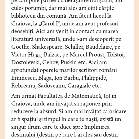
pe câmpiile patriei cu detaşamentul şcolii, am
cules porumbi, dar mai ales am citit cărţile
bibliotecii din comună. Am făcut liceul la
Craiova, la „Carol I”, unde am avut profesori
deosebiţi. Aici am venit în contact cu marea
literatură universală, unde i-am descoperit pe
Goethe, Shakespeare, Schiller, Baudelaire, pe
Victor Hugo, Balzac, pe Marcel Proust, Tolstoi,
Dostoievski, Cehov, Pu
ș
kin etc. Aici am
aprofundat operele marilor scriitori români
Eminescu, Blaga, Ion Barbu, Philippide,
Rebreanu, Sadoveanu, Caragiale etc.
Am urmat Facultatea de Matematică, tot în
Craiova, unde am învăţat să raţionez prin
reducere la absurd. Şi am mai învăţat că oricare
ar fi spaţiul şi timpul în care te naşti, există un
singur drum care te duce spre împlinirea
destinului (destin pe care l-ai ales sau destin