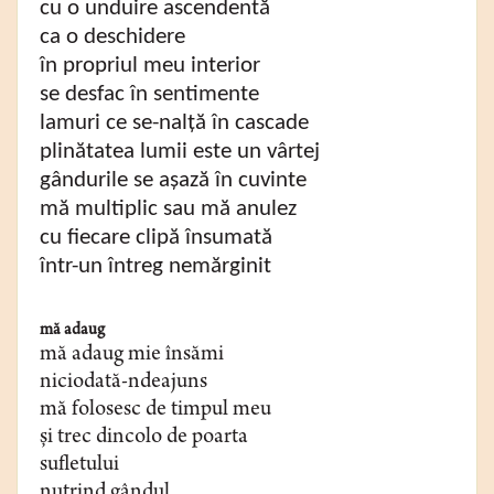
cu o unduire ascendentă
ca o deschidere
în propriul meu interior
se desfac în sentimente
lamuri ce se-nalță în cascade
plinătatea lumii este un vârtej
gândurile se așază în cuvinte
mă multiplic sau mă anulez
cu fiecare clipă însumată
într-un întreg nemărginit
mă adaug
mă adaug mie însămi
niciodată-ndeajuns
mă folosesc de timpul meu
și trec dincolo de poarta
sufletului
nutrind gândul