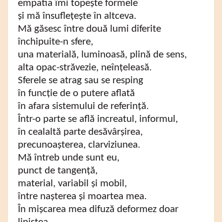
empatia îmi topește formele
și mă însuflețește în altceva.
Mă găsesc între două lumi diferite
închipuite-n sfere,
una materială, luminoasă, plină de sens,
alta opac-străvezie, neînțeleasă.
Sferele se atrag sau se resping
în funcție de o putere aflată
în afara sistemului de referință.
Într-o parte se află increatul, informul,
în cealaltă parte desăvârșirea,
precunoașterea, clarviziunea.
Mă întreb unde sunt eu,
punct de tangență,
material, variabil și mobil,
între nașterea și moartea mea.
În mișcarea mea difuză deformez doar