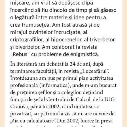
mişcare, am vrut să depăşesc clipa
încercând să fiu dincolo de timp şi să găsesc
o legătură între materie şi idee pentru a
crea frumuseţea. Am fost atrasă şi de
mirajul cuvintelor încrucişate, al
criptografiilor, al hipocrenelor, al triverbelor
şi biverbelor. Am colaborat la revista
„Rebus” cu probleme de enigmistică.
În literatură am debutat la 24 de ani, după
terminarea facultăţii, în revista „Luceafărul”.
Întotdeauna am pus pe primul plan activitatea
profesională (informatica), unde m-am bucurat
de preţuirea şefilor şi a colegilor, deţinând
funcţia de şef al Centrului de Calcul, de la IUG
Craiova, până în 2002, când unitatea s-a
privatizat, iar patronul a zis că nu are nevoie de
„ăia cu calculatoare”. Din 2002, lucrez în presa