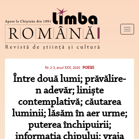
Toggl
naviga
POESIS
Nr. 2-3, anul XXX, 2020
Între două lumi; prăvălire-
n adevăr; liniște
contemplativă; căutarea
luminii; lăsăm în aer urme;
puterea închipuirii;
informația chipului; vraja