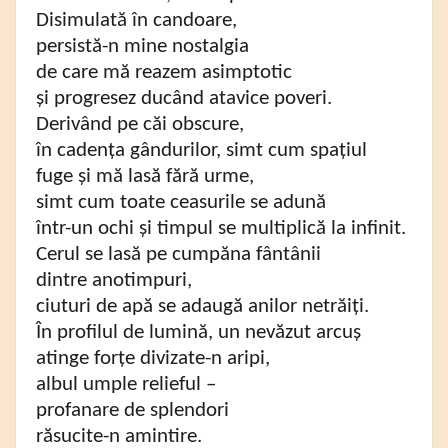
Disimulată în candoare,
persistă-n mine nostalgia
de care mă reazem asimptotic
și progresez ducând atavice poveri.
Derivând pe căi obscure,
în cadența gândurilor, simt cum spațiul
fuge și mă lasă fără urme,
simt cum toate ceasurile se adună
într-un ochi și timpul se multiplică la infinit.
Cerul se lasă pe cumpăna fântânii
dintre anotimpuri,
ciuturi de apă se adaugă anilor netrăiți.
În profilul de lumină, un nevăzut arcuș
atinge forțe divizate-n aripi,
albul umple relieful –
profanare de splendori
răsucite-n amintire.