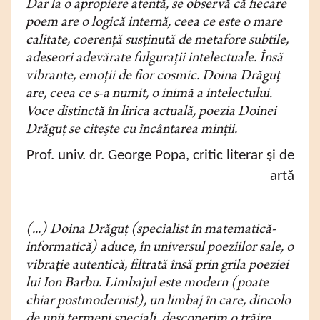
Dar la o apropiere atentă, se observă că fiecare
poem are o logică internă, ceea ce este o mare
calitate, coerenţă susţinută de metafore subtile,
adeseori adevărate fulguraţii intelectuale. Însă
vibrante, emoţii de fior cosmic. Doina Drăguţ
are, ceea ce s-a numit, o inimă a intelectului.
Voce distinctă în lirica actuală, poezia Doinei
Drăguţ se citeşte cu încânta­rea minţii.
Prof. univ. dr. George Popa, critic literar şi de
artă
(...) Doina Drăguţ (specialist în matematică-
informatică) aduce, în univer­sul poeziilor sale, o
vibraţie autentică, filtrată însă prin grila poeziei
lui Ion Barbu. Limbajul este modern (poate
chiar postmodernist), un limbaj în care, dincolo
de unii termeni speciali, descoperim o trăire