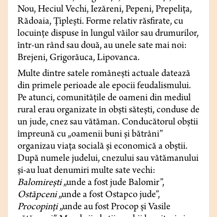
Nou, Heciul Vechi, Iezăreni, Pepeni, Prepelița,
Rădoaia, Țiplești. Forme relativ răsfirate, cu
locuințe dispuse în lungul văilor sau drumurilor,
într-un rând sau două, au unele sate mai noi:
Brejeni, Grigorăuca, Lipovanca.
Multe dintre satele românești actuale datează
din primele perioade ale epocii feudalismului.
Pe atunci, comunitățile de oameni din mediul
rural erau organizate în obști sătești, conduse de
un jude, cnez sau vătăman. Conducătorul obștii
împreună cu „oamenii buni și bătrâni”
organizau viața socială și economică a obștii.
După numele judelui, cnezului sau vătămanului
și-au luat denumiri multe sate vechi:
Balomirești
„unde a fost jude Balomir”,
Ostăpceni
„unde a fost Ostapco jude”,
Procopinți
„unde au fost Procop și Vasile