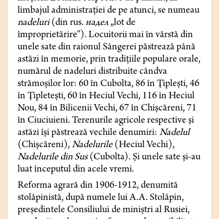
limbajul administrației de pe atunci, se numeau
nadeluri
(din rus.
надел
„lot de
împroprietărire”). Locuitorii mai în vârstă din
unele sate din raionul Sângerei păstrează până
astăzi în memorie, prin tradițiile populare orale,
numărul de nadeluri distribuite cândva
strămoșilor lor: 60 în Cubolta, 86 în Țiplești, 46
în Țipletești, 60 în Heciul Vechi, 116 în Heciul
Nou, 84 în Bilicenii Vechi, 67 în Chișcăreni, 71
în Ciuciuieni. Terenurile agricole respective și
astăzi își păstrează vechile denumiri:
Nadelul
(Chișcăreni),
Nadelurile
(Heciul Vechi),
Nadelurile din Sus
(Cubolta). Și unele sate și-au
luat începutul din acele vremi.
Reforma agrară din 1906-1912, denumită
stolâpinistă, după numele lui A.A. Stolâpin,
președintele Consiliului de miniștri al Rusiei,