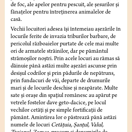
de foc, ale apelor pentru pescuit, ale șesurilor și
fânațelor pentru întreținerea animalelor de
casă.
Vechii locuitori adesea își întemeiau așezările în
locurile ferite de invazia triburilor barbare, de
pericolul războaielor purtate de cele mai multe
ori de armatele străinilor, dar pe pământul
strămoșilor noștri. Prin acele locuri au rămas să
dăinuie până astăzi multe așezări ascunse prin
desișul codrilor și prin pădurile de nepătruns,
prin fundacuri de văi, departe de drumurile
mari și de locurile deschise și neapărate. Multe
sate și orașe din spațiul românesc au apărut pe
vetrele fostelor dave geto-dacice, pe locul
vechilor cetăți și pe simple fortificații de
pământ. Amintirea lor o păstrează până astăzi
numele de locuri
Cetățuia, Șanțul, Valul,