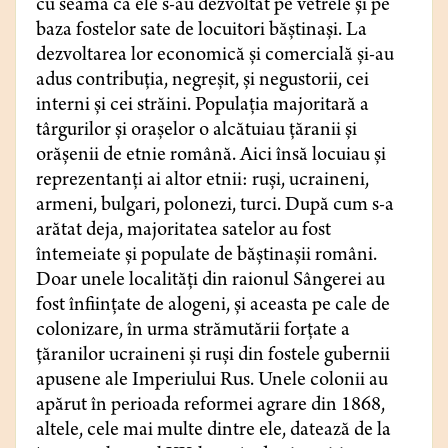
cu seamă că ele s-au dezvoltat pe vetrele și pe
baza fostelor sate de locuitori băștinași. La
dezvoltarea lor economică și comercială și-au
adus contribuția, negreșit, și negustorii, cei
interni și cei străini. Populația majoritară a
târgurilor și orașelor o alcătuiau țăranii și
orășenii de etnie română. Aici însă locuiau și
reprezentanți ai altor etnii: ruși, ucraineni,
armeni, bulgari, polonezi, turci. După cum s-a
arătat deja, majoritatea satelor au fost
întemeiate și populate de băștinașii români.
Doar unele localități din raionul Sângerei au
fost înființate de alogeni, și aceasta pe cale de
colonizare, în urma strămutării forțate a
țăranilor ucraineni și ruși din fostele gubernii
apusene ale Imperiului Rus. Unele colonii au
apărut în perioada reformei agrare din 1868,
altele, cele mai multe dintre ele, datează de la