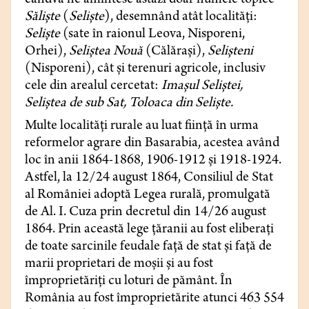
cândva ne amintesc astăzi doar numele topice
Săliște
(
Seliște
), desemnând atât localități:
Seliște
(sate în raionul Leova, Nisporeni,
Orhei),
Seliștea Nouă
(Călărași),
Selișteni
(Nisporeni), cât și terenuri agricole, inclusiv
cele din arealul cercetat:
Imașul Seliștei,
Seliștea de sub Sat, Toloaca din Seliște.
Multe localități rurale au luat ființă în urma
reformelor agrare din Basarabia, acestea având
loc în anii 1864-1868, 1906-1912 și 1918-1924.
Astfel, la 12/24 august 1864, Consiliul de Stat
al României adoptă Legea rurală, promulgată
de Al. I. Cuza prin decretul din 14/26 august
1864. Prin această lege țăranii au fost eliberați
de toate sarcinile feudale față de stat și față de
marii proprietari de moșii și au fost
împroprietăriți cu loturi de pământ. În
România au fost împroprietărite atunci 463 554