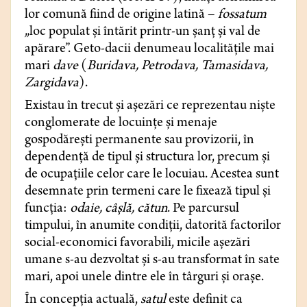
lor comună fiind de origine latină –
fossatum
„loc populat și întărit printr-un șanț și val de
apărare”. Geto-dacii denumeau localitățile mai
mari
dave
(
Buridava, Petrodava, Tamasidava,
Zargidava
).
Existau în trecut și așezări ce reprezentau niște
conglomerate de locuințe și menaje
gospodărești permanente sau provizorii, în
dependență de tipul și structura lor, precum și
de ocupațiile celor care le locuiau. Acestea sunt
desemnate prin termeni care le fixează tipul și
funcția:
odaie, câșlă, cătun
. Pe parcursul
timpului, în anumite condiții, datorită factorilor
social-economici favorabili, micile așezări
umane s-au dezvoltat și s-au transformat în sate
mari, apoi unele dintre ele în târguri și orașe.
În concepția actuală,
satul
este definit ca