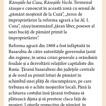
Răzeșiile lui Cuza, Răzeșiile Vechi.
Termenul
răzeșie
e cunoscut în această zonă cu sensul de
„pământ moștenit de la Cuză”, „teren de
împroprietărire la reforma agrară a lui Al. I.
Cuza”,
răzeș
însemnând „țăran liber, posesor al
unei bucăți de pământ primit la
împroprietărire”.
Reforma agrară din 1868 a fost înfăptuită în
Basarabia de către autoritățile guvernului țarist
din regiune, în urma crizei generale a orânduirii
feudale și a dezvoltării relațiilor capitaliste din
Rusia. Țăranii basarabeni din județele centrale
și de nord au primit loturi de pământ în
schimbul unei plăți de răscumpărare, pe care
trebuiau să o achite moșierilor locali. Până la
achitarea costului însă țăranii trebuiau să
plătească dijma și să presteze claca față de
moșieri. Loturile respective de pământ, în