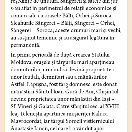
reședințe de ținuturi. Sângereii și satele din jur
s-au aflat în perimetrul de relații economice și
comerciale cu orașele Bălți, Orhei și Soroca.
Șleahurile Sângerei – Bălți, Sângerei – Orhei,
Sângerei – Soroca, aceste drumuri mari și vechi,
au susținut temeinic și au asigurat legătura în
permanență.
În prima perioadă de după crearea Statului
Moldova, orașele și târgurile mari aparțineau
domnitorilor, urmând să devină proprietatea
unor feudali, demnitari sau a mănăstirilor.
Astfel, Lăpușna, fost târg domnesc, este donat
mănăstirii Sfântul Ioan Gură de Aur, Chișinăul
devine proprietatea unor mănăstiri din Iași –
Sf. Vineri și Galata. Către sfârșitul sec. al XVIII-
lea, Teleneștii aparținea moșieriței Raluca
Mavrocordat, iar târgul Sorocii vistiernicului
Anastasie Iancu, cel care l-a vândut apoi