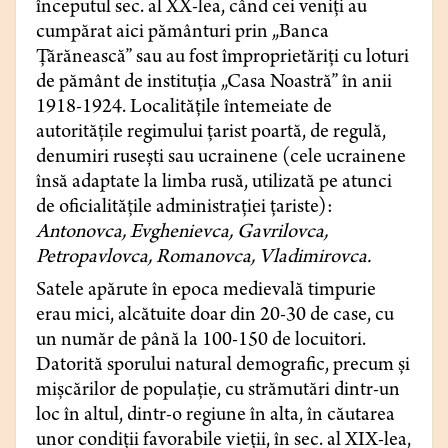
începutul sec. al XX-lea, când cei veniți au
cumpărat aici pământuri prin „Banca
Țărănească” sau au fost împroprietăriți cu loturi
de pământ de instituția „Casa Noastră” în anii
1918-1924. Localitățile întemeiate de
autoritățile regimului țarist poartă, de regulă,
denumiri rusești sau ucrainene (cele ucrainene
însă adaptate la limba rusă, utilizată pe atunci
de oficialitățile administrației țariste):
Antonovca, Evghenievca, Gavrilovca,
Petropavlovca, Romanovca, Vladimirovca.
Satele apărute în epoca medievală timpurie
erau mici, alcătuite doar din 20-30 de case, cu
un număr de până la 100-150 de locuitori.
Datorită sporului natural demografic, precum și
mișcărilor de populație, cu strămutări dintr-un
loc în altul, dintr-o regiune în alta, în căutarea
unor condiții favorabile vieții, în sec. al XIX-lea,