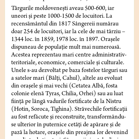
Târgurile moldovenești aveau 500-600, iar
uneori și peste 1000-1500 de locuitori. La
recensământul din 1817 Sângereii numărau
doar 254 de locuitori, iar la cele de mai târziu –
1344 loc. în 1859, 1978 loc. în 1897. Orașele
dispuneau de populație mult mai numeroasă.
Acestea reprezentau mari centre administrativ-
teritoriale, economice, comerciale și culturale.
Unele s-au dezvoltat pe baza fostelor târguri sau
a satelor mari (Bălți, Cahul), altele au evoluat
din orașele și mai vechi (Cetatea Albă, fosta
colonie elenă Tyras, Chilia, Orhei) sau au luat
ființă pe lângă vadurile fortificate de la Nistru
(Hotin, Soroca, Tighina). Străvechile fortificații
au fost refăcute și reconstruite, transformându-
se ulterior în puternice cetăți de apărare și de
pază la hotare, orașele din preajma lor devenind