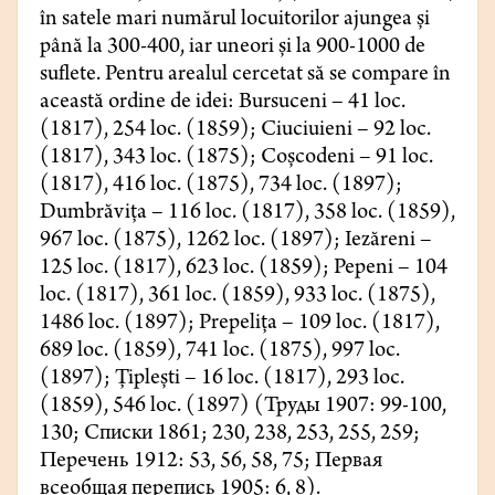
în satele mari numărul locuitorilor ajungea și
până la 300-400, iar uneori și la 900-1000 de
suflete. Pentru arealul cercetat să se compare în
această ordine de idei: Bursuceni – 41 loc.
(1817), 254 loc. (1859); Ciuciuieni – 92 loc.
(1817), 343 loc. (1875); Coșcodeni – 91 loc.
(1817), 416 loc. (1875), 734 loc. (1897);
Dumbrăvița – 116 loc. (1817), 358 loc. (1859),
967 loc. (1875), 1262 loc. (1897); Iezăreni –
125 loc. (1817), 623 loc. (1859); Pepeni – 104
loc. (1817), 361 loc. (1859), 933 loc. (1875),
1486 loc. (1897); Prepelița – 109 loc. (1817),
689 loc. (1859), 741 loc. (1875), 997 loc.
(1897); Țiplești – 16 loc. (1817), 293 loc.
(1859), 546 loc. (1897) (Труды
1907: 99-100,
130; Списки
1861; 230, 238, 253, 255, 259;
Перечень
1912: 53, 56, 58, 75; Первая
всеобщая перепись
1905: 6, 8).