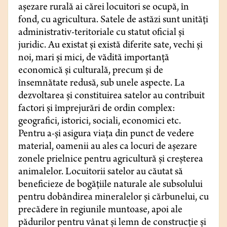
așezare rurală ai cărei locuitori se ocupă, în
fond, cu agricultura. Satele de astăzi sunt unități
administrativ-teritoriale cu statut oficial și
juridic. Au existat și există diferite sate, vechi și
noi, mari și mici, de vădită importanță
economică și culturală, precum și de
însemnătate redusă, sub unele aspecte. La
dezvoltarea și constituirea satelor au contribuit
factori și împrejurări de ordin complex:
geografici, istorici, sociali, economici etc.
Pentru a-și asigura viața din punct de vedere
material, oamenii au ales ca locuri de așezare
zonele prielnice pentru agricultură și creșterea
animalelor. Locuitorii satelor au căutat să
beneficieze de bogățiile naturale ale subsolului
pentru dobândirea mineralelor și cărbunelui, cu
precădere în regiunile muntoase, apoi ale
pădurilor pentru vânat și lemn de construcție și