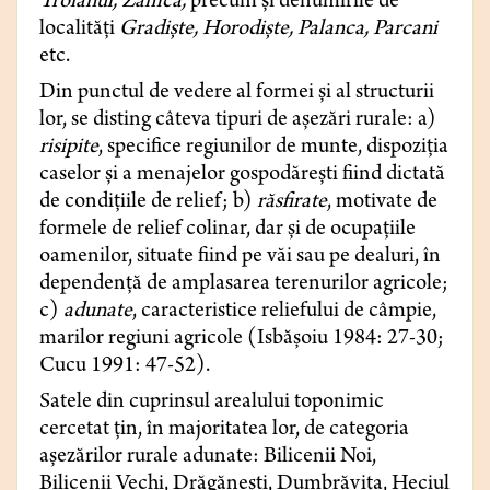
Troianul, Zamca,
precum și denumirile de
localități
Gradiște, Horodiște, Palanca, Parcani
etc.
Din punctul de vedere al formei și al structurii
lor, se disting câteva tipuri de așezări rurale: a)
risipite
, specifice regiunilor de munte, dispoziția
caselor și a menajelor gospodărești fiind dictată
de condițiile de relief; b)
răsfirate
, motivate de
formele de relief colinar, dar și de ocupațiile
oamenilor, situate fiind pe văi sau pe dealuri, în
dependență de amplasarea terenurilor agricole;
c)
adunate
, caracteristice reliefului de câmpie,
marilor regiuni agricole (Isbășoiu 1984: 27-30;
Cucu 1991: 47-52).
Satele din cuprinsul arealului toponimic
cercetat țin, în majoritatea lor, de categoria
așezărilor rurale adunate: Bilicenii Noi,
Bilicenii Vechi, Drăgănești, Dumbrăvița, Heciul