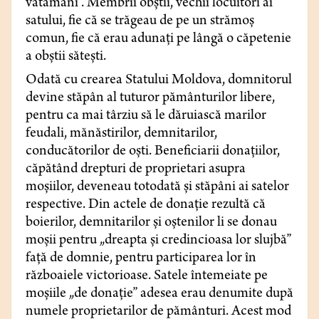
vătămani”. Membrii obștii, vechii locuitori ai
satului, fie că se trăgeau de pe un strămoș
comun, fie că erau adunați pe lângă o căpetenie
a obștii sătești.
Odată cu crearea Statului Moldova, domnitorul
devine stăpân al tuturor pământurilor libere,
pentru ca mai târziu să le dăruiască marilor
feudali, mănăstirilor, demnitarilor,
conducătorilor de oști. Beneficiarii donațiilor,
căpătând drepturi de proprietari asupra
moșiilor, deveneau totodată și stăpâni ai satelor
respective. Din actele de donație rezultă că
boierilor, demnitarilor și oștenilor li se donau
moșii pentru „dreapta și credincioasa lor slujbă”
față de domnie, pentru participarea lor în
războaiele victorioase. Satele întemeiate pe
moșiile „de donație” adesea erau denumite după
numele proprietarilor de pământuri. Acest mod