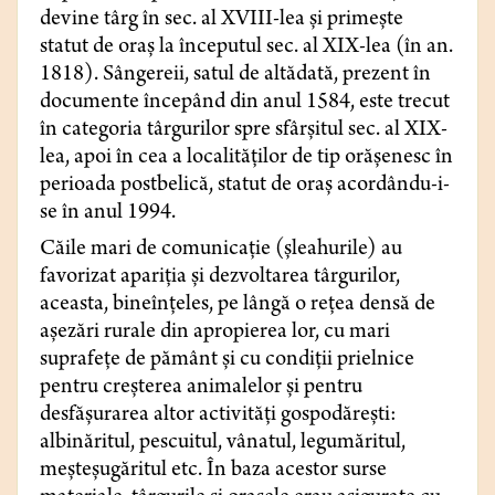
devine târg în sec. al XVIII-lea și primește
statut de oraș la începutul sec. al XIX-lea (în an.
1818). Sângereii, satul de altădată, prezent în
documente începând din anul 1584, este trecut
în categoria târgurilor spre sfârșitul sec. al XIX-
lea, apoi în cea a localităților de tip orășenesc în
perioada postbelică, statut de oraș acordându-i-
se în anul 1994.
Căile mari de comunicație (șleahurile) au
favorizat apariția și dezvoltarea târgurilor,
aceasta, bineînțeles, pe lângă o rețea densă de
așezări rurale din apropierea lor, cu mari
suprafețe de pământ și cu condiții prielnice
pentru creșterea animalelor și pentru
desfășurarea altor activități gospodărești:
albinăritul, pescuitul, vânatul, legumăritul,
meșteșugăritul etc. În baza acestor surse