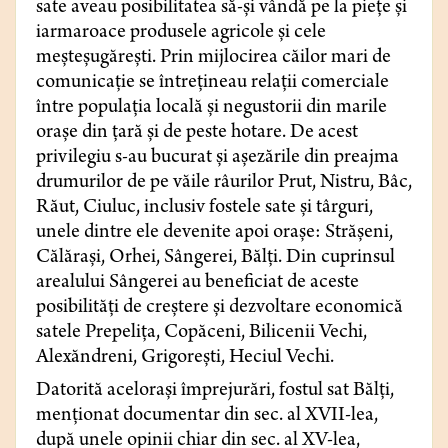
sate aveau posibilitatea să-și vândă pe la piețe și
iarmaroace produsele agricole și cele
meșteșugărești. Prin mijlocirea căilor mari de
comunicație se întrețineau relații comerciale
între populația locală și negustorii din marile
orașe din țară și de peste hotare. De acest
privilegiu s-au bucurat și așezările din preajma
drumurilor de pe văile râurilor Prut, Nistru, Bâc,
Răut, Ciuluc, inclusiv fostele sate și târguri,
unele dintre ele devenite apoi orașe: Strășeni,
Călărași, Orhei, Sângerei, Bălți. Din cuprinsul
arealului Sângerei au beneficiat de aceste
posibilități de creștere și dezvoltare economică
satele Prepelița, Copăceni, Bilicenii Vechi,
Alexăndreni, Grigorești, Heciul Vechi.
Datorită acelorași împrejurări, fostul sat Bălți,
menționat documentar din sec. al XVII-lea,
după unele opinii chiar din sec. al XV-lea,