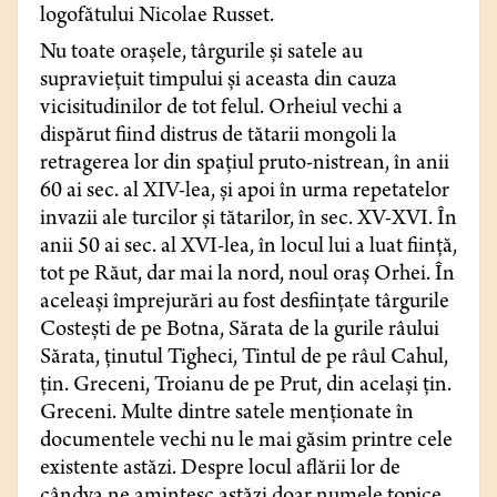
logofătului Nicolae Russet.
Nu toate orașele, târgurile și satele au
supraviețuit timpului și aceasta din cauza
vicisitudinilor de tot felul. Orheiul vechi a
dispărut fiind distrus de tătarii mongoli la
retragerea lor din spațiul pruto-nistrean, în anii
60 ai sec. al XIV-lea, și apoi în urma repetatelor
invazii ale turcilor și tătarilor, în sec. XV-XVI. În
anii 50 ai sec. al XVI-lea, în locul lui a luat ființă,
tot pe Răut, dar mai la nord, noul oraș Orhei. În
aceleași împrejurări au fost desființate târgurile
Costești de pe Botna, Sărata de la gurile râului
Sărata, ținutul Tigheci, Tintul de pe râul Cahul,
țin. Greceni, Troianu de pe Prut, din același țin.
Greceni. Multe dintre satele menționate în
documentele vechi nu le mai găsim printre cele
existente astăzi. Despre locul aflării lor de