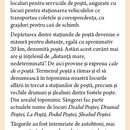
localuri pentru serviciile de poștă, asigurate cu
locuri pentru staționarea vehiculelor ce
transportau coletele și corespondența, cu
grajduri pentru caii de schimb.
Depărtarea dintre stațiunile de poștă devenise o
măsură pentru distanțe, egală cu aproximativ
20 km, denumită
poștă.
Astăzi acest cuvânt mai
are și înțelesul de „distanță mare,
nedeterminată”. De aici provine și expresia
cale
de o poștă.
Termenul
poștă
a rămas și el să
denumească în toponimia noastră locurile
aflării în trecut a stațiunilor de poștă, precum și
vechile drumuri și șleahuri dintre fostele poște.
Din arealul toponimic Sângerei fac parte
actualele nume de locuri
Dealul Poștei, Drumul
Poștei, La Poștă, Podul Poștei, Șleahul Poștei.
Târgurile au fost întemeiate de autohtoni, mai