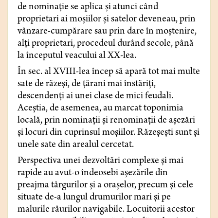
de nominație se aplica și atunci când
proprietari ai moșiilor și satelor deveneau, prin
vânzare-cumpărare sau prin dare în moștenire,
alți proprietari, procedeul durând secole, până
la începutul veacului al XX-lea.
În sec. al XVIII-lea încep să apară tot mai multe
sate de răzeși, de țărani mai înstăriți,
descendenți ai unei clase de mici feudali.
Aceștia, de asemenea, au marcat toponimia
locală, prin nominații și renominații de așezări
și locuri din cuprinsul moșiilor. Răzeșești sunt și
unele sate din arealul cercetat.
Perspectiva unei dezvoltări complexe și mai
rapide au avut-o îndeosebi așezările din
preajma târgurilor și a orașelor, precum și cele
situate de-a lungul drumurilor mari și pe
malurile râurilor navigabile. Locuitorii acestor