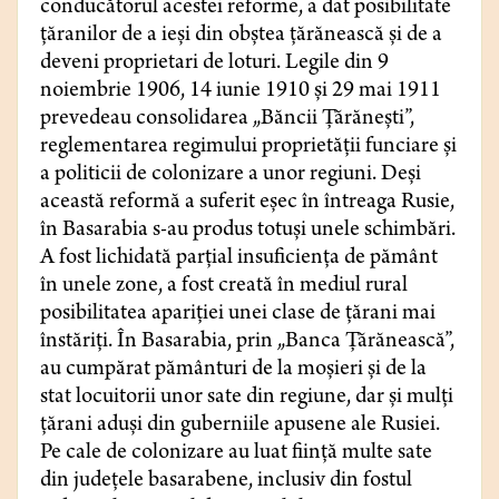
conducătorul acestei reforme, a dat posibilitate
țăranilor de a ieși din obștea țărănească și de a
deveni proprietari de loturi. Legile din 9
noiembrie 1906, 14 iunie 1910 și 29 mai 1911
prevedeau consolidarea „Băncii Țărănești”,
reglementarea regimului proprietății funciare și
a politicii de colonizare a unor regiuni. Deși
această reformă a suferit eșec în întreaga Rusie,
în Basarabia s-au produs totuși unele schimbări.
A fost lichidată parțial insuficiența de pământ
în unele zone, a fost creată în mediul rural
posibilitatea apariției unei clase de țărani mai
înstăriți. În Basarabia, prin „Banca Țărănească”,
au cumpărat pământuri de la moșieri și de la
stat locuitorii unor sate din regiune, dar și mulți
țărani aduși din guberniile apusene ale Rusiei.
Pe cale de colonizare au luat ființă multe sate
din județele basarabene, inclusiv din fostul