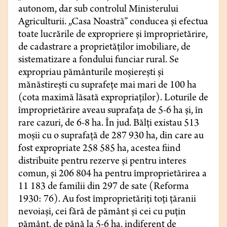
autonom, dar sub controlul Ministerului
Agriculturii. „Casa Noastră” conducea și efectua
toate lucrările de expropriere și împroprietărire,
de cadastrare a proprietăților imobiliare, de
sistematizare a fondului funciar rural. Se
expropriau pământurile moșierești și
mănăstirești cu suprafețe mai mari de 100 ha
(cota maximă lăsată expropriaților). Loturile de
împroprietărire aveau suprafața de 5-6 ha și, în
rare cazuri, de 6-8 ha. În jud. Bălți existau 513
moșii cu o suprafață de 287 930 ha, din care au
fost expropriate 258 585 ha, acestea fiind
distribuite pentru rezerve și pentru interes
comun, și 206 804 ha pentru împroprietărirea a
11 183 de familii din 297 de sate (Reforma
1930: 76). Au fost împroprietăriți toți țăranii
nevoiași, cei fără de pământ și cei cu puțin
pământ, de până la 5-6 ha, indiferent de