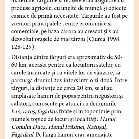
materiale, târgurile și orașele erau asigurate cu
produse agricole, cu unelte de muncă și obiecte
casnice de primă necesitate. Târgurile au fost pe
vremuri principalele centre economice și
comerciale, pe baza cărora au crescut și s-au
dezvoltat orașele de mai târziu (Ciurea 1998:
128-129).
Distanța dintre târguri era aproximativ de 50-
60 km, aceasta pentru ca locuitorii satelor, cu
carele încărcate și cu vitele lor de vânzare, să
parcurgă drumul dus-întors într-o zi-două. Între
târguri, la distanțe de circa 20 km, se aflau
amplasate hanuri de popas pentru negustori și
călători, cunoscute pe atunci cu denumirile
han, ratuș, făgădău,
fixate și în toponimie prin
numele topice de locuri și localități:
Hanul
Conului Duca, Hanul Frăsinei, Ratușul,
Făgădăul.
Pe lângă hanuri erau amenajate