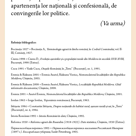
apartenența lor națională și confesională, de
convingerile lor politice.
(Va urma)
Referin
țe bibliografice:
Bocănețu 1927 = Bocănețu A.,
Terminologia agrară în limba română
, în
Codrul Cosminului
, vol. II-
III, Cernăuți, 1927.
Ciurea 1998 = Ciurea D.,
Evoluția așezărilor și a populației rurale din Moldova în secolele XVII-XVIII
,
București, 1998 (Extras).
Cucu 1991 = Vasile Cucu,
Orașele României
, în „Terra” (București), nr. 1, 1991.
Eremia & Răileanu 2005 = Eremia Anatol, Răileanu Viorica,
Nomenclatorul localităților din Republica
Moldova,
Chișinău, 2005.
Eremia & Răileanu 2008 = Eremia Anatol, Răileanu Viorica,
Localitățile Republicii Moldova. Ghid
informativ documentar
, Chișinău, 2008.
Eremia 2001 = Anatol Eremia,
Nomenclatorul localităților din Republica Moldova
, Chișinău, 2001.
Iordan 1963 = Iorgu Iordan,
Toponimia românească
, București, 1963.
Isbășoiu 1984 = Constantin Isbășoiu,
Despre noțiunile de habitat rural, așezare rurală și sat
, în „Terra”
(București), nr. 4, 1984.
Istoria României
1992 =
Istoria României în date,
Chișinău, 1992.
Reforma
1930
= Reforma agrară din Basarabia (1918-1922). Date statistice,
Chișinău, 1930 (Extras).
Первая всеобщая перепись
1905 =
Первая всеобщая перепись населения Российской Им­перии
(1897 г.). Бессарабская губерния,
Sankt-Petersburg, 1905.