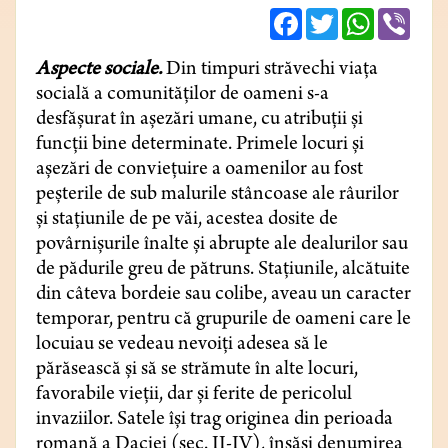
Facebook
Twitter
WhatsApp
Viber
Aspecte sociale.
Din timpuri străvechi viața
socială a comunităților de oameni s-a
desfășurat în așezări umane, cu atribuții și
funcții bine determinate. Primele locuri și
așezări de conviețuire a oamenilor au fost
peșterile de sub malurile stâncoase ale râurilor
și stațiunile de pe văi, acestea dosite de
povârnișurile înalte și abrupte ale dealurilor sau
de pădurile greu de pătruns. Stațiunile, alcătuite
din câteva bordeie sau colibe, aveau un caracter
temporar, pentru că grupurile de oameni care le
locuiau se vedeau nevoiți adesea să le
părăsească și să se strămute în alte locuri,
favorabile vieții, dar și ferite de pericolul
invaziilor. Satele își trag originea din perioada
romană a Daciei (sec. II-IV), însăși denumirea