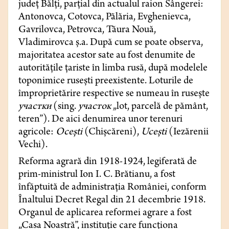
județ Bălți, parțial din actualul raion Sângerei:
Antonovca, Cotovca, Pălăria, Evghenievca,
Gavrilovca, Petrovca, Tăura Nouă,
Vladimirovca ș.a. După cum se poate observa,
majoritatea acestor sate au fost denumite de
autoritățile țariste în limba rusă, după modelele
toponimice rusești preexistente. Loturile de
împroprietărire respective se numeau în rusește
участки
(sing.
участoк
„lot, parcelă de pământ,
teren”). De aici denumirea unor terenuri
agricole:
Ocești
(Chișcăreni),
Ucești
(Iezărenii
Vechi).
Reforma agrară din 1918-1924, legiferată de
prim-ministrul Ion I. C. Brătianu, a fost
înfăptuită de administrația României, conform
Înaltului Decret Regal din 21 decembrie 1918.
Organul de aplicarea reformei agrare a fost
„Casa Noastră”, instituție care funcționa