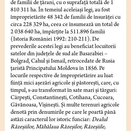
de familii de țărani, cu o suprafață totală de 1
810 311 ha. În temeiul aceleiași legi, au fost
împroprietărite 48 342 de familii de însurăței cu
circa 228 329 ha, ceea ce însumează un total de
2 038 640 ha, împărțite la 511.896 familii
(Istoria României
1992: 210-211). De
prevederile acestei legi au beneficiat locuitorii
satelor din județele de sud ale Basarabiei –
Bolgrad, Cahul și Ismail, retrocedate de Rusia
țaristă Principatului Moldova în 1856. Pe
locurile respective de împroprietărire au luat
ființă mici așezări agricole și păstorești, care, cu
timpul, s-au transformat în sate mari și târguri:
Cârpești, Constantinești, Cotihana, Cucoara,
Găvănoasa, Vișinești. Și multe terenuri agricole
denotă prin denumirile pe care le poartă până
astăzi caracterul lor istoric funciar:
Dealul
Răzeșiilor, Măhălaua Răzeșilor, Răzeșiile,