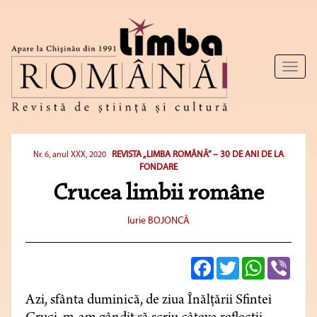
Toggl
naviga
REVISTA „LIMBA ROMÂNĂ” – 30 DE ANI DE LA
Nr. 6, anul XXX, 2020
FONDARE
Crucea limbii române
Iurie BOJONCĂ
Facebook
Twitter
WhatsApp
Viber
Azi, sfânta duminică, de ziua Înălțării Sfintei