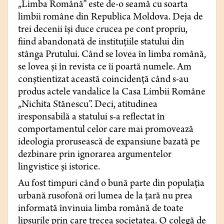
„Limba Română” este de-o seamă cu soarta
limbii române din Republica Moldova. Deja de
trei decenii își duce crucea pe cont propriu,
fiind abandonată de instituțiile statului din
stânga Prutului. Când se lovea în limba română,
se lovea și în revista ce îi poartă numele. Am
conștientizat această coincidență când s-au
produs actele vandalice la Casa Limbii Române
„Nichita Stănescu”. Deci, atitudinea
iresponsabilă a statului s-a reflectat în
comportamentul celor care mai promovează
ideologia prorusească de expansiune bazată pe
dezbinare prin ignorarea argumentelor
lingvistice și istorice.
Au fost timpuri când o bună parte din populația
urbană rusofonă ori lumea de la țară nu prea
informată învinuia limba română de toate
lipsurile prin care trecea societatea. O colegă de