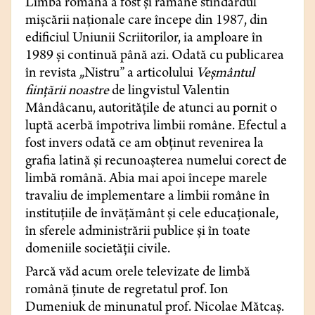
Limba română a fost și rămâne stindardul
mișcării naționale care începe din 1987, din
edificiul Uniunii Scriitorilor, ia amploare în
1989 și continuă până azi. Odată cu publicarea
în revista „Nistru” a articolului
Veșmântul
ființării noastre
de lingvistul Valentin
Mândâcanu, autoritățile de atunci au pornit o
luptă acerbă împotriva limbii române. Efectul a
fost invers odată ce am obținut revenirea la
grafia latină și recunoașterea numelui corect de
limbă română. Abia mai apoi începe marele
travaliu de implementare a limbii române în
instituțiile de învățământ și cele educaționale,
în sferele administrării publice și în toate
domeniile societății civile.
Parcă văd acum orele televizate de limbă
română ținute de regretatul prof. Ion
Dumeniuk de minunatul prof. Nicolae Mătcaș.