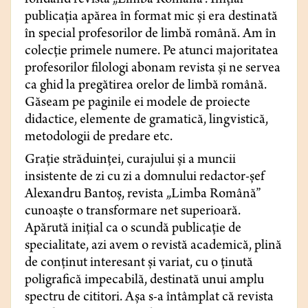
fondând revista „Limba Română”. Inițial
publicația apărea în format mic și era destinată
în special profesorilor de limbă română. Am în
colecție primele numere. Pe atunci majoritatea
profesorilor filologi abonam revista și ne servea
ca ghid la pregătirea orelor de limbă română.
Găseam pe paginile ei modele de proiecte
didactice, elemente de gramatică, lingvistică,
metodologii de predare etc.
Grație străduinței, curajului și a muncii
insistente de zi cu zi a domnului redactor-șef
Alexandru Bantoș, revista „Limba Română”
cunoaște o transformare net superioară.
Apărută inițial ca o scundă publicație de
specialitate, azi avem o revistă academică, plină
de conținut interesant și variat, cu o ținută
poligrafică impecabilă, destinată unui amplu
spectru de cititori. Așa s-a întâmplat că revista