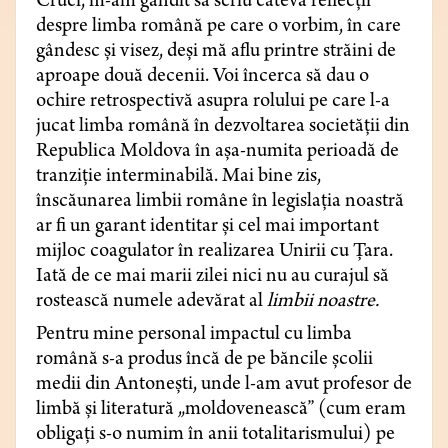
Cruci, m-am gândit să scriu câteva
reflecții
despre limba română pe care o vorbim, în care
gândesc și visez, deși mă aflu printre străini de
aproape două decenii. Voi încerca să dau o
ochire retrospectivă asupra rolului pe care l-a
jucat limba română în dezvoltarea societății din
Republica Moldova în așa-numita perioadă de
tranziție interminabilă. Mai bine zis,
înscăunarea limbii române în legislația noastră
ar fi un garant identitar și cel mai important
mijloc coagulator în realizarea Unirii cu Țara.
Iată de ce mai marii zilei nici nu au curajul să
rostească numele adevărat al
limbii noastre.
Pentru mine personal impactul cu limba
română s-a produs încă de pe băncile școlii
medii din Antonești, unde l-am avut profesor de
limbă și literatură „moldovenească” (cum eram
obligați s-o numim în anii totalitarismului) pe