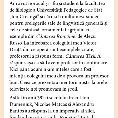
Am avut norocul și-i fiu și student la facultatea
de filologie a Universității Pedagogice de Stat
„Ion Creangă” și căruia îi mulțumesc sincer
pentru prelegerile sale de lingvistică generală și
cele de sintaxă, ornamentate grijuliu cu
exemple din
Cântarea României
de Alecu
Russo. La întrebarea colegului meu Victor
Druță din ce operă sunt exemplele citate,
profesorul a răspuns ferm:
Cântarea Țării
. A
răspuns așa ca să-l avem profesor în continuare.
Nici până acum n-am înțeles care a fost
intenția colegului meu de a provoca un profesor
bun. Ceea ce prezentau mentorii noștri la orele
televizate noi promovam în școli.
Astfel în anii ’90 ai secolului trecut Ion
Dumeniuk, Nicolae Mătcaș și Alexandru
Bantoș au răspuns la un imperativ al zilei,