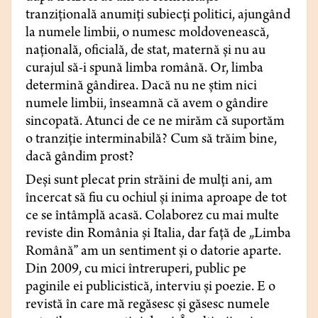
tranzițională anumiți subiecți politici, ajungând
la numele limbii, o numesc moldovenească,
națională, oficială, de stat, maternă și nu au
curajul să-i spună limba română. Or, limba
determină gândirea. Dacă nu ne știm nici
numele limbii, înseamnă că avem o gândire
sincopată. Atunci de ce ne mirăm că suportăm
o tranziție interminabilă? Cum să trăim bine,
dacă gândim prost?
Deși sunt plecat prin străini de mulți ani, am
încercat să fiu cu ochiul și inima aproape de tot
ce se întâmplă acasă. Colaborez cu mai multe
reviste din România și Italia, dar față de „Limba
Română” am un sentiment și o datorie aparte.
Din 2009, cu mici întreruperi, public pe
paginile ei publicistică, interviu și poezie. E o
revistă în care mă regăsesc și găsesc numele