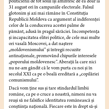
politicienii de tot soiul își amintesc de ea doar la
31 august ori în campaniile electorale. Falsul
glotonim și azi mai rămâne în Constituția
Republicii Moldova ca argument al indiferenței
celor de la conducerea acestei palme de
pământ, adusă în pragul sărăciei. Incompetența
și incapacitatea elitei politice, de cele mai multe
ori vasală Moscovei, a dat naștere
„moldovenismului” și întregii recuzite
antinaționale, promovând chipurile interesele
„poporului moldovenesc”. Aberații la care nici
nu ne-am gândit că le vom purta cu noi și în
secolul XXI ca pe o boală ereditară a „copilăriei
comunismului”.
Dacă vom ține sus și tare stindardul limbii
române, ca pe o cruce a noastră, nimeni nu va
reuși să ne falsifice identitatea românească și
conștiința națională. Fiecare este în drept să-și