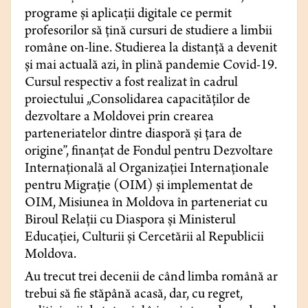
programe și aplicații digitale ce permit
profesorilor să țină cursuri de studiere a limbii
române on-line. Studierea la distanță a devenit
și mai actuală azi, în plină pandemie Covid-19.
Cursul respectiv a fost realizat în cadrul
proiectului „Consolidarea capacităților de
dezvoltare a Moldovei prin crearea
parteneriatelor dintre diasporă și țara de
origine”, finanțat de Fondul pentru Dezvoltare
Internațională al Organizației Internaționale
pentru Migrație (OIM) și implementat de
OIM, Misiunea în Moldova în parteneriat cu
Biroul Relații cu Diaspora și Ministerul
Educației, Culturii și Cercetării al Republicii
Moldova.
Au trecut trei decenii de când limba română ar
trebui să fie stăpână acasă, dar, cu regret,