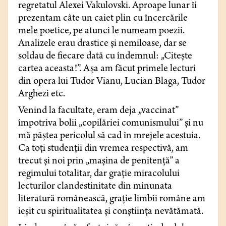
regretatul Alexei Vakulovski. Aproape lunar îi
prezentam câte un caiet plin cu încercările
mele poetice, pe atunci le numeam poezii.
Analizele erau drastice și nemiloase, dar se
soldau de fiecare dată cu îndemnul: „Citește
cartea aceasta!”. Așa am făcut primele lecturi
din opera lui Tudor Vianu, Lucian Blaga, Tudor
Arghezi etc.
Venind la facultate, eram deja „vaccinat”
împotriva bolii „copilăriei comunismului” și nu
mă păștea pericolul să cad în mrejele acestuia.
Ca toți studenții din vremea respectivă, am
trecut și noi prin „mașina de penitență” a
regimului totalitar, dar grație miracolului
lecturilor clandestinitate din minunata
literatură românească, grație limbii române am
ieșit cu spiritualitatea și conștiința nevătămată.