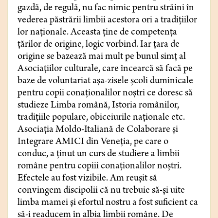
gazdă, de regulă, nu fac nimic pentru străini în
vederea păstrării limbii acestora ori a tradițiilor
lor naționale. Aceasta ține de competența
țărilor de origine, logic vorbind. Iar țara de
origine se bazează mai mult pe bunul simț al
Asociațiilor culturale, care încearcă să facă pe
baze de voluntariat așa-zisele școli duminicale
pentru copii conaționalilor noștri ce doresc să
studieze Limba română, Istoria românilor,
tradițiile populare, obiceiurile naționale etc.
Asociația Moldo-Italiană de Colaborare și
Integrare AMICI din Veneția, pe care o
conduc, a ținut un curs de studiere a limbii
române pentru copiii conaționalilor noștri.
Efectele au fost vizibile. Am reușit să
convingem discipolii că nu trebuie să-și uite
limba mamei și efortul nostru a fost suficient ca
să-i readucem în albia limbii române. De