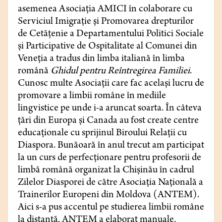
asemenea Asociația AMICI în colaborare cu
Serviciul Imigrație și Promovarea drepturilor
de Cetățenie a Departamentului Politici Sociale
și Participative de Ospitalitate al Comunei din
Veneția a tradus din limba italiană în limba
română
Ghidul pentru Reîntregirea Familiei
.
Cunosc multe Asociații care fac același lucru de
promovare a limbii române în mediile
lingvistice pe unde i-a aruncat soarta. În câteva
țări din Europa și Canada au fost create centre
educaționale cu sprijinul Biroului Relații cu
Diaspora. Bunăoară în anul trecut am participat
la un curs de perfecționare pentru profesorii de
limbă română organizat la Chișinău în cadrul
Zilelor Diasporei de către Asociația Națională a
Trainerilor Europeni din Moldova (ANTEM).
Aici s-a pus accentul pe studierea limbii române
la distanță. ANTEM a elaborat manuale,