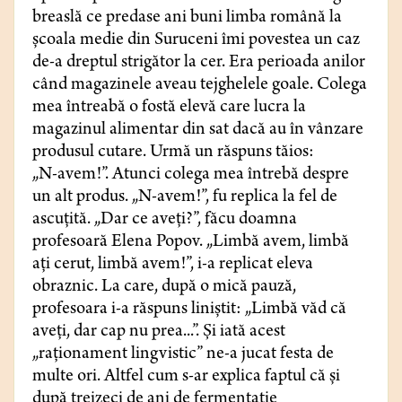
breaslă ce predase ani buni limba română la
școala medie din Suruceni îmi povestea un caz
de-a dreptul strigător la cer. Era perioada anilor
când magazinele aveau tejghelele goale. Colega
mea întreabă o fostă elevă care lucra la
magazinul alimentar din sat dacă au în vânzare
produsul cutare. Urmă un răspuns tăios:
„N-avem!”. Atunci colega mea întrebă despre
un alt produs. „N-avem!”, fu replica la fel de
ascuțită. „Dar ce aveți?”, făcu doamna
profesoară Elena Popov. „Limbă avem, limbă
ați cerut, limbă avem!”, i-a replicat eleva
obraznic. La care, după o mică pauză,
profesoara i-a răspuns liniștit: „Limbă văd că
aveți, dar cap nu prea...”. Și iată acest
„raționament lingvistic” ne-a jucat festa de
multe ori. Altfel cum s-ar explica faptul că și
după treizeci de ani de fermentație