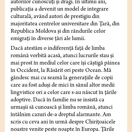
autorilor cunoscuți și dragi. În ultimii ani,
publicația a devenit un model de integrare
culturală, având autori de prestigiu din
majoritatea centrelor universitare din Țară, din
Republica Moldova și din rândurile celor
emigrați în diverse țări ale lumii.
Dacă atestăm o indiferență față de limba
română vorbită acasă, atunci lucrurile stau și
mai prost în mediul celor care își câștigă pâinea
în Occident, la Răsărit ori peste Ocean. Mă
gândesc mai cu seamă la generațiile de copii
care au fost aduși de mici în sânul altor medii
lingvistice ori a celor care s-au născut în țările
adoptive. Dacă în familie nu se insistă ca
urmașii să cunoască și limba română, atunci
întâlnim cazuri de-a dreptul alarmante. Am
scris cu ceva ani în urmă despre Chirițoaicele
noastre venite peste noapte în Europa. Țările