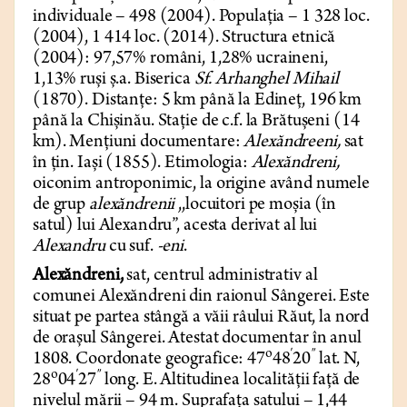
individuale – 498 (2004). Populația – 1 328 loc.
(2004), 1 414 loc. (2014). Structura etnică
(2004): 97,57% români, 1,28% ucraineni,
1,13% ruși ș.a. Biserica
Sf. Arhanghel Mihail
(1870).
Distanțe: 5 km până la Edineț, 196 km
până la Chișinău. Stație de c.f. la Brătușeni (14
km). Mențiuni documentare:
Alexăndreeni,
sat
în țin. Iași (1855). Etimologia:
Alexăndreni,
oiconim antroponimic, la origine având numele
de grup
alexăndrenii
,,locuitori pe moșia (în
satul) lui Alexandru”, acesta derivat al lui
Alexandru
cu suf.
-eni
.
Alexăndreni,
sat, centrul administrativ al
comunei Alexăndreni din raionul Sângerei. Este
situat pe partea stângă a văii râului Răut, la nord
de orașul Sângerei. Atestat documentar în anul
o
′
″
1808. Coordonate geografice: 47
48
20
lat. N,
o
′
″
28
04
27
long. E. Altitudinea localității față de
nivelul mării – 94 m. Suprafața satului – 1,44