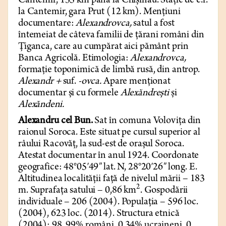
Cantemir, 135 km până la Chișinău. Stație de c.f.
la Cantemir, gara Prut (12 km). Mențiuni
documentare:
Alexandrovca,
satul a fost
întemeiat de câteva familii de țărani români din
Țiganca, care au cumpărat aici pământ prin
Banca Agricolă. Etimologia:
Alexandrovca,
formație toponimică de limbă rusă, din antrop.
Alexandr +
suf.
-ovca.
Apare menționat
documentar și cu formele
Alexăndrești
și
Alexăndeni.
Alexandru cel Bun.
Sat în comuna Volovița din
raionul Soroca. Este situat pe cursul superior al
râului Racovăț, la sud-est de orașul Soroca.
Atestat documentar în anul 1924. Coordonate
geografice: 48°05′49″ lat. N, 28°20′26″ long. E.
Altitudinea localității față de nivelul mării – 183
2
m. Suprafața satului – 0,86 km
. Gospodării
individuale – 206 (2004). Populația – 596 loc.
(2004), 623 loc. (2014). Structura etnică
(2004): 98, 99% români, 0,34% ucraineni, 0,