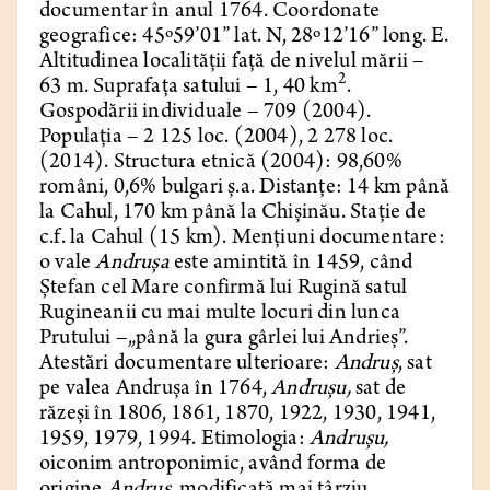
documentar în anul 1764. Coordonate
geografice: 45º59’01” lat. N, 28º12’16” long. E.
Altitudinea localității față de nivelul mării –
2
63 m. Suprafața satului – 1, 40 km
.
Gospodării individuale – 709 (2004).
Populația – 2 125 loc. (2004), 2 278 loc.
(2014). Structura etnică (2004): 98,60%
români, 0,6% bulgari ș.a. Distanțe: 14 km până
la Cahul, 170 km până la Chișinău. Stație de
c.f. la Cahul (15 km). Mențiuni documentare:
o vale
Andrușa
este amintită
în 1459, când
Ștefan cel Mare confirmă lui Rugină satul
Rugineanii cu mai multe locuri din lunca
Prutului –„până la gura gârlei lui Andrieș”.
Atestări documentare ulterioare:
Andruș
, sat
pe valea Andrușa în 1764,
Andrușu,
sat de
răzeși în 1806, 1861, 1870, 1922, 1930, 1941,
1959, 1979, 1994. Etimologia:
Andrușu,
oiconim antroponimic, având forma de