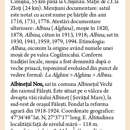
Cimișlia, 55 km până la Chișinău. Stație de c.f. la
Zloți (24 km). Mențiuni documentare: satul
este notat cu acest nume pe hărțile din anii
1716, 1731, 1776. Atestări documentare
ulterioare:
Albina
(
Alghina
), moșie în 1820,
1878;
Albina
, cătun în 1913, 1918;
Albina,
sat în
1930, 1941, 1959, 1979, 1994. Etimologia:
Albina,
oiconim la origine având numele unei
moșii de pe valea Cogâlnicului. Conform
tradiției locale, moșia a fost denumită după o
veche prisacă, toponimul evoluând din punct de
vedere formal:
La Alghini > Alghina > Albina.
Albinețul Nou,
sat în comuna Albinețul Vechi
din raionul Fălești. Este situat pe o vâlcea de
dreapta văii râului Albineț (Șovățul Mare), la
sud-vest de orașul Fălești. Fondat la reforma
agrară din 1918-1924. Coordonate geografice:
47°34′48″ lat. N, 27°37′17″ long. E.
Altitudinea
localității față de nivelul mării – 118 m.
2