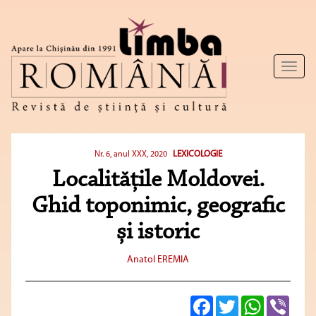
Toggl
naviga
LEXICOLOGIE
Nr. 6, anul XXX, 2020
Localitățile Moldovei.
Ghid toponimic, geografic
și istoric
Anatol EREMIA
Facebook
Twitter
WhatsApp
Viber