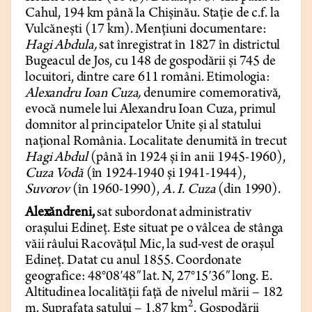
Cahul, 194 km până la Chișinău. Stație
de c.f. la
Vulcănești (17 km). Mențiuni documentare:
Hagi Abdula,
sat înregistrat în 1827 în districtul
Bu­geacul de Jos, cu 148 de gospodării și 745 de
locuitori, dintre care 611 români. Etimologia:
Alexandru Ioan Cuza,
denumire comemorativă,
evocă numele lui Alexandru Ioan Cuza, primul
domnitor al principatelor Unite și al statului
național România. Localitate denumită în trecut
Hagi Abdul
(până în 1924 și în anii 1945-1960),
Cuza Vodă
(în 1924-1940 și 1941-1944),
Suvorov
(în 1960-1990),
A. I. Cuza
(din 1990).
Alexăndreni,
sat subordonat administrativ
orașului Edineț. Este situat pe o vâlсea de stânga
văii râului Racovățul Mic, la sud-vest de orașul
Edineț. Datat cu anul 1855. Coordonate
geografice: 48°08′48″ lat. N, 27°15′36″ long. E.
Altitudinea localității față de nivelul mării – 182
2
m. Suprafața satului – 1,87 km
. Gospodării