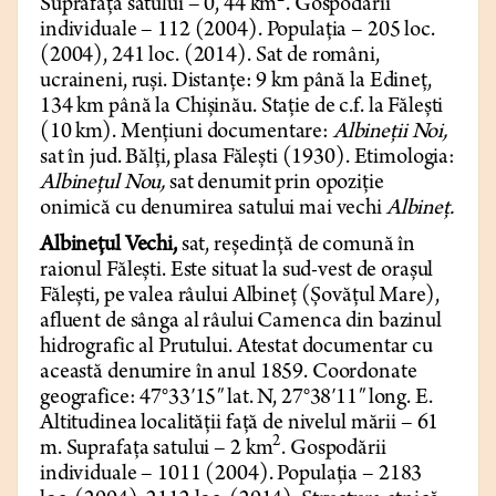
Suprafața satului – 0, 44 km
. Gospodării
individuale – 112 (2004). Populația – 205 loc.
(2004), 241 loc. (2014). Sat de români,
ucraineni, ruși. Distanțe: 9 km până la Edineț,
134 km până la Chișinău. Stație de c.f. la Fălești
(10 km). Mențiuni documentare:
Albineții Noi,
sat în jud. Bălți, plasa Fălești (1930). Etimologia:
Albinețul Nou,
sat denumit prin opoziție
onimică cu denumirea satului mai vechi
Albineț.
Albinețul Vechi,
sat, reședință de comună în
raionul Fălești. Este situat la sud-vest de orașul
Fălești, pe valea râului Albineț (Șovățul Mare),
afluent de sânga al râului Camenca din bazinul
hidrografic al Prutului. Atestat documentar cu
această denumire în anul 1859. Coordonate
geografice: 47°33′15″ lat. N, 27°38′11″ long. E.
Altitudinea localității față de nivelul mării – 61
2
m. Suprafața satului – 2 km
. Gospodării
individuale – 1011 (2004). Populația – 2183