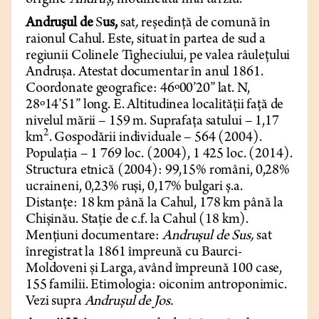
origine
Andruș
, modificată mai târziu.
Andrușul de
S
us,
sat
,
reședință de comună în
raionul Cahul. Este, situat în partea de sud a
regiunii Colinele Tigheciului, pe valea râulețului
Andrușa. Atestat documentar în anul 1861.
Coordonate geografice: 46º00’20” lat. N,
28º14’51” long. E. Altitudinea localității față de
nivelul mării – 159 m. Suprafața satului – 1,17
2
km
. Gospodării individuale – 564 (2004).
Populația – 1 769 loc. (2004), 1 425 loc. (2014).
Structura etnică (2004): 99,15% români, 0,28%
ucraineni, 0,23% ruși, 0,17% bulgari ș.a.
Distanțe: 18 km până la Cahul, 178 km până la
Chișinău. Stație de c.f. la Cahul (18 km).
Mențiuni documentare:
Andrușul de Sus,
sat
înregistrat la 1861
împreună cu Baurci-
Moldoveni și Larga, având împreună 100 case,
155 familii. Etimologia: oiconim antroponimic.
Vezi supra
Andrușul de Jos.