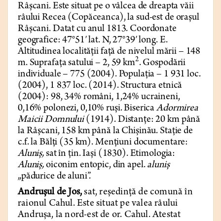
Râșcani. Este situat pe o vâlcea de dreapta văii
râului Recea (Copăceanca), la sud-est de orașul
Râșcani. Datat cu anul 1813. Coordonate
geografice: 47°51′ lat. N, 27°39′ long. E.
Altitudinea localității față de nivelul mării – 148
2
m. Suprafața satului – 2, 59 km
. Gospodării
individuale – 775 (2004). Populația – 1 931 loc.
(2004), 1 837 loc. (2014). Structura etnică
(2004): 98, 34% români, 1,24% ucraineni,
0,16% polonezi, 0,10% ruși. Biserica
Adormirea
Maicii Domnului
(1914).
Distanțe: 20 km până
la Râșcani, 158 km până la Chișinău. Stație de
c.f. la Bălți (35 km). Mențiuni documentare:
Aluniș,
sat în țin. Iași (1830). Etimologia:
Aluniș,
oiconim entopic, din apel.
aluniș
„pădurice de aluni”.
Andrușul de Jos,
sat, reședință de comună în
raionul Cahul. Este situat pe valea râului
Andrușa, la nord-est de or. Cahul. Atestat