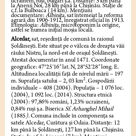
ucraineni, ruși, bulgari ș.a. Distanțe: 5 km până
la Anenii Noi, 28 km până la Chișinău. Stație de
c.f. la Bulboaca (14 km). Mențiuni
documentare:
Albinița,
sat întemeiat la reforma
agrară din 1906-1912, înregistrat oficial în 1913.
Etimologia:
Albinița,
microtoponim la origine,
astfel se numea inițial moșia locală.
Alcedar,
sat, reședință de comună în raionul
Șoldănești. Este situat pe o vâlcea de dreapta văii
râului Nistru, la nord-est de orașul Șoldănești.
Atestat documentar în anul 1471. Coordonate
geografice: 47°25′16″ lat. N, 28°52′28″ long. E.
Altitudinea localității față de nivelul mării – 197
2
m. Suprafața satului – 2, 03 km
. Gospodării
individuale – 408 (2004). Populația – 1 076 loc.
(2004), 1 092 loc. (2014). Structura etnică
(2004): 97,86% români, 1,23% ucraineni,
0,84% ruși ș.a. Biserica
Sf. Arhanghel Mihail
(1885
).
Comuna include în componența sa
satele Alcedar, Curătura și Odaia. Distanțe: 12
km până la Șoldănești, 127 km până la Chișinău.