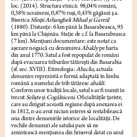
loc. (2014). Structura etnică: 98,04% români,
0,38% ucraineni, 0,87% ruși, 0,43% găgăuzi ș.a.
Biserica
Sfinții Arhangheli Mihail și Gavriil
(1880).
Distanțe: 6 km până la Basarabeasca, 95
km până la Chișinău. Stație de c.f. la Basarabeasca
(7 km). Mențiuni documentare: este notat ca
așezare nogaică cu denumirea
Abakly
pe harta
din anul 1770. Satul a fost repopulat de români
după evacuarea triburilor tătărești din Basarabia
(sf. sec. XVIII). Etimologia:
Abaclia,
actuala
denumire reprezintă o formă adaptată în limba
română a numelui de trib tătăresc
abaklî.
Conform unor tradiții locale, satul s-ar fi numit în
trecut
Seliște
și
Cogâlniceni
. Oficialitățile țariste,
care au diriguit această regiune după anexarea ei
în 1812, n-au avut niciun interes să restabilească
una dintre denumirile istorice ale localității. De
vechile denumiri ale satului pare să ne
amintească mențiunea din hrisovul datat cu anul