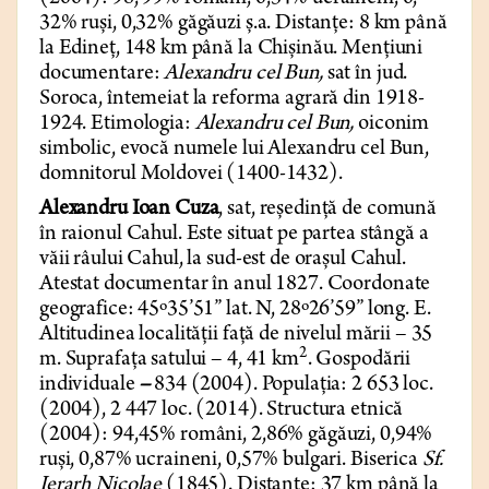
32% ruși, 0,32% găgăuzi ș.a. Distanțe: 8 km până
la Edineț, 148 km până la Chișinău. Mențiuni
documentare:
Alexandru cel Bun,
sat în jud.
Soroca, întemeiat la reforma agrară din 1918-
1924. Etimologia:
Alexandru cel Bun,
oiconim
simbolic, evocă numele lui Alexandru cel Bun,
domnitorul Moldovei (1400-1432).
Alexandru Ioan Cuza
, sat, reședință de comună
în raionul Cahul. Este situat pe partea stângă a
văii râului Cahul, la sud-est de orașul Cahul.
Atestat documentar în anul 1827. Coordonate
geografice: 45º35’51” lat. N, 28º26’59” long. E.
Altitudinea localității față de nivelul mării – 35
2
m. Suprafața satului – 4, 41 km
. Gospodării
individuale
–
834 (2004). Populația:
2 653 loc.
(2004), 2 447 loc. (2014). Structura etnică
(2004): 94,45% români, 2,86% găgăuzi, 0,94%
ruși, 0,87% ucraineni, 0,57% bulgari. Biserica
Sf.
Ierarh Nicolae
(1845). Distanțe: 37 km până la