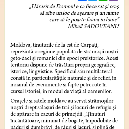
„Hărăzit de Domnul e ca fiece sat și oraș
să aibe un loc de așezare și un nume
care să le poarte faima în lume”
Mihail
SADOVEANU
Moldova, ținuturile de la est de Carpați,
reprezintă o regiune populată de strămoșii noștri
geto-daci și romanici din epoci preistorice. Acest
teritoriu dispune de trăsături proprii geografice,
istorice, lingvistice. Specificul său multilateral
constă în particularitățile naturale și de relief, în
noianul de evenimente și fapte petrecute în
cursul istoriei, în modul de viață al oamenilor.
Orașele și satele moldave au servit strămoșilor
noștri drept sălașuri de trai și locuri de refugiu și
de apărare în cazuri de primejdii. ,,Ținuturi
încântătoare, minunat de bogate, împodobite de
păduri și dumbrăvi, de râuri și lacuri, și plină de