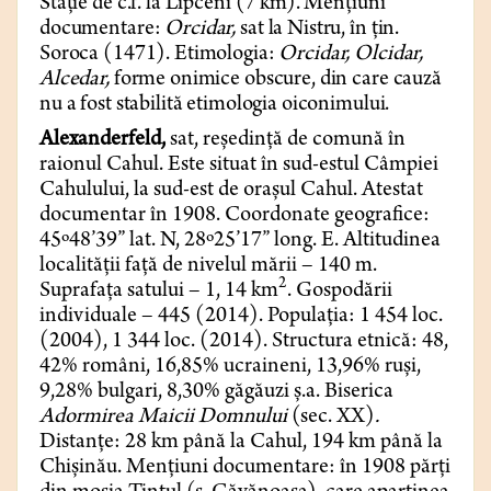
Stație de c.f. la Lipceni (7 km). Mențiuni
documentare:
Orcidar,
sat la Nistru, în țin.
Soroca (1471). Etimologia:
Orcidar, Olcidar,
Alcedar,
forme onimice obscure, din care cauză
nu a fost stabilită etimologia oiconimului.
Alexanderfeld,
sat, reședință de comună în
raionul Cahul. Este si­tuat în sud-estul Câmpiei
Cahulului, la sud-est de orașul Cahul. Atestat
documentar în 1908. Coordonate geografice:
45º48’39” lat. N, 28º25’17” long. E. Altitudinea
localității față de nivelul mării – 140 m.
2
Suprafața satului – 1, 14 km
. Gospodării
individuale – 445 (2014). Populația: 1 454 loc.
(2004), 1 344 loc. (2014). Structura etnică: 48,
42% români, 16,85% ucraineni, 13,96% ruși,
9,28% bulgari, 8,30% găgăuzi ș.a. Bi­serica
Adormirea Maicii Domnului
(sec. XX)
.
Distanțe: 28 km până la Cahul, 194 km până la
Chișinău. Mențiuni documentare: în 1908 părți