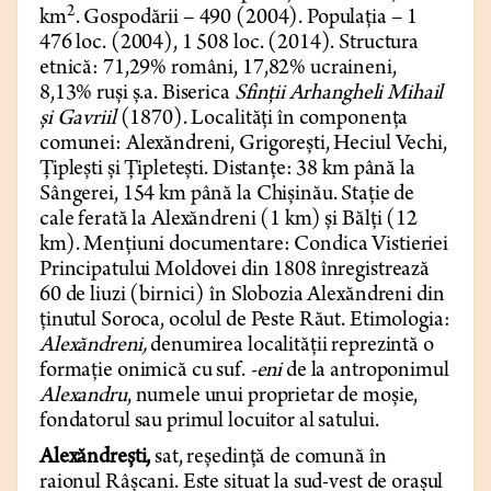
2
km
. Gospodării – 490 (2004). Populația – 1
476 loc. (2004), 1 508 loc. (2014). Structura
etnică: 71,29% români, 17,82% ucraineni,
8,13% ruși ș.a. Biserica
Sfinții Arhangheli Mihail
și Gavriil
(1870). Localități în componența
comunei: Alexăndreni, Grigorești, Heciul Vechi,
Țiplești și Țipletești. Distanțe: 38 km până la
Sângerei, 154 km până la Chișinău. Stație de
cale ferată la Alexăndreni (1 km) și Bălți (12
km). Mențiuni documentare: Condica Vistieriei
Principatului Moldovei din 1808 înregistrează
60 de liuzi (birnici) în Slobozia Alexăndreni din
ținutul Soroca, ocolul de Peste Răut. Etimologia:
Alexăndreni,
denumirea localității reprezintă o
formație onimică cu suf.
-eni
de la antroponimul
Alexandru
, numele unui proprietar de moșie,
fondatorul sau primul locuitor al satului.
Alexăndrești,
sat, reședință de comună în
raionul Râșcani. Este situat la sud-vest de orașul