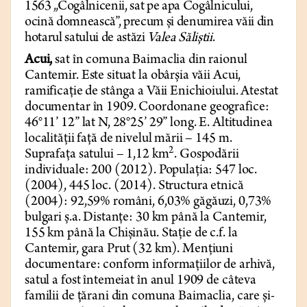
1563 „Cogâlnicenii, sat pe apa Cogâlnicului,
ocină domnească”, precum și denumirea văii din
hotarul satului de astăzi
Valea Săliștii
.
Acui,
sat în comuna Baimaclia din raionul
Cantemir. Este situat la obârșia văii Acui,
ramificație de stânga a Văii Enichioiului. Atestat
documentar în 1909. Coordonane geografice:
46°11’ 12” lat N, 28°25’ 29” long. E. Altitudinea
localității față de nivelul mării – 145 m.
2
Suprafața satului – 1,12 km
. Gospodării
individuale: 200 (2012). Populația: 547 loc.
(2004), 445 loc. (2014). Structura etnică
(2004): 92,59% români, 6,03% găgăuzi, 0,73%
bulgari ș.a. Distanțe: 30 km până la Cantemir,
155 km până la Chișinău. Stație de c.f. la
Cantemir, gara Prut (32 km). Mențiuni
documentare: conform informațiilor de arhivă,
satul a fost întemeiat în anul 1909 de câteva
familii de țărani din comuna Baimaclia, care și-