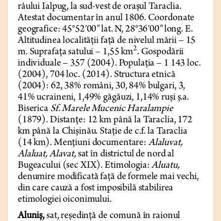
râului Ialpug, la sud-vest de orașul Taraclia.
Atestat documentar în anul 1806. Coordonate
geografice: 45°52′00″ lat. N, 28°36′00″ long. E.
Altitudinea localității față de nivelul mării – 15
2
m. Suprafața satului – 1,55 km
. Gospodării
individuale – 357 (2004). Populația – 1 143 loc.
(2004), 704 loc. (2014). Structura etnică
(2004): 62, 38% români, 30, 84% bulgari, 3,
41% ucraineni, 1,49% găgăuzi, 1,14% ruși ș.a.
Biserica
Sf. Marele Mucenic Haralampie
(1879). Distanțe: 12 km până la Taraclia, 172
km până la Chișinău. Stație de c.f. la Taraclia
(14 km). Mențiuni documentare:
Alaluvat,
Alaluat, Alavat,
sat în districtul de nord al
Bugeacului (sec XIX). Etimologia:
Aluatu,
denumire modificată față de formele mai vechi,
din care cauză a fost imposibilă stabilirea
etimologiei oiconimului.
Aluniș,
sat, reședință de comună în raionul