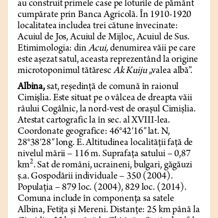
au construit primele case pe loturile de pământ
cumpărate prin Banca Agricolă. În 1910-1920
localitatea includea trei cătune învecinate:
Acuiul de Jos, Acuiul de Mijloc, Acuiul de Sus.
Etimimologia: din
Acui,
denumirea văii pe care
este așezat satul, aceasta reprezentând la origine
microtoponimul tătăresc
Ak Kuiju
„valea albă”.
Albina,
sat, reședință de comună în raionul
Cimișlia. Este situat pe o vâlcea de dreapta văii
râului Cogâlnic, la nord-vest de orașul Cimișlia.
Atestat cartografic la în sec. al XVIII-lea.
Coordonate geografice:
46°42′16″ lat. N,
28°38′28″ long. E.
Altitudinea localității față de
nivelul mării – 116 m. Suprafața satului – 0,87
2
km
. Sat de români, ucraineni, bulgari, găgăuzi
ș.a. Gospodării individuale – 350 (2004).
Populația – 879 loc. (2004), 829 loc. (2014).
Comuna include în componența sa satele
Albina, Fetița și Mereni. Distanțe: 25 km până la