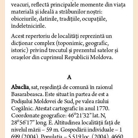
veacuri, reflectă principalele momente din viața
materială și ideală a străbunilor noștri:
obiceiurile, datinile, tradițiile, ocupațiile,
îndeletnicirile.
Acest repertoriu de localități reprezintă un
dicționar complex (toponimic, geografic,
istoric) privind trecutul și prezentul satelor și
orașelor din cuprinsul Republicii Moldova.
A
Abaclia
,
sat, reședință de comună în raionul
Basarabeasca. Este situat în partea de est a
Podișului Moldovei de Sud, pe valea râului
Cogâlnic. Atestat cartografic în anul 1770.
o
Coordonate geografice: 46
21’32” lat. N,
o
28
56’17” long. E. Altitudinea localității față de
nivelul mării – 59 m. Gospodării individuale – 1
699 (2004). Populația – 5 519 loc. (2004), 4660