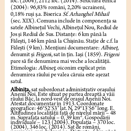
loc. (2004), 2112 loc. (2014). Structura etnică
(2004): 96,83% români, 2,20% ucraineni,
0,18% ruși ș.a. Biserica
Sf. Arhanghel Mihail
(sec. XIX). Comuna include în componența sa
satele Albinețul Vechi, Albinețul Nou, Rediul de
Jos și Rediul de Sus. Distanțe: 6 km până la
Fălești, 146 km până la Chișinău. Stație de c.f. la
Fălești (9 km). Mențiuni documentare:
Albineț
,
denumit și
Frigen
i, sat în țin. Iași (1859).
Frigeni
pare să fie denumirea mai veche a localității.
Etimologia:
Albineț,
oiconim explicat prin
denumirea râului pe valea căruia este așezat
satul.
Albinița,
sat subordonat administrativ orașului
Anenii Noi. Este situat pe partea dreaptă a văii
râului Bâc, la nord-vest de orașul Anenii Noi.
Atestat documentar în 1913. Coordonate
geografice: 46°52′53″ lat. N, 29°13′56″ long. E.
Altitudinea localității față de nivelul mării – 48
2
m. Suprafața satului – 0, 39 km
. Gospodării
individuale – 123 (2004). Populația – 370 loc.
(2004), 346 loc. (2014). Sat de români,