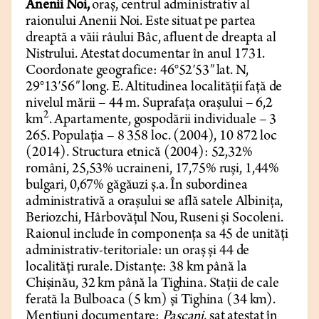
Anenii Noi,
oraș, centrul administrativ al
raionului Anenii Noi. Este situat pe partea
dreaptă a văii râului Bâc, afluent de dreapta al
Nistrului. Atestat documentar în anul 1731.
Coordonate geografice: 46°52′53″ lat. N,
29°13′56″ long. E. Altitudinea localității față de
nivelul mării – 44 m. Suprafața orașului – 6,2
2
km
. Apartamente, gospodării individuale – 3
265. Populația – 8 358 loc. (2004), 10 872 loc
(2014). Structura etnică (2004): 52,32%
români, 25,53% ucraineni, 17,75% ruși, 1,44%
bulgari, 0,67% găgăuzi ș.a. În subordinea
administrativă a orașului se află satele Albinița,
Beriozchi, Hârbovățul Nou, Ruseni și Socoleni.
Raionul include în componența sa 45 de unități
administrativ-teritoriale: un oraș și 44 de
localități rurale. Distanțe: 38 km până la
Chișinău, 32 km până la Tighina. Stații de cale
ferată la Bulboaca (5 km) și Tighina (34 km).
Mențiuni documentare:
Pașcani
, sat atestat în