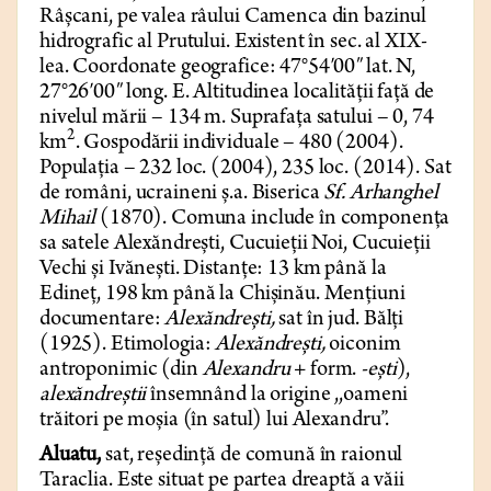
Râșcani, pe valea râului Camenca din bazinul
hidrografic al Prutului. Existent în sec. al XIX-
lea. Coordonate geografice: 47°54′00″ lat. N,
27°26′00″ long. E. Altitudinea localității față de
nivelul mării – 134 m. Suprafața satului – 0, 74
2
km
. Gospodării individuale – 480 (2004).
Populația – 232 loc. (2004), 235 loc. (2014). Sat
de români, ucraineni ș.a. Biserica
Sf. Arhanghel
Mihail
(1870). Comuna include în componența
sa satele Alexăndrești, Cucuieții Noi, Cucuieții
Vechi și Ivănești. Distanțe: 13 km până la
Edineț, 198 km până la Chișinău. Mențiuni
documentare:
Alexăndrești,
sat în jud. Bălți
(1925). Etimologia:
Alexăndrești,
oiconim
antroponimic (din
Alexandru
+ form.
-ești
),
alexăndreștii
însemnând la origine ,,oameni
trăitori pe moșia (în satul) lui Alexandru”.
Aluatu,
sat, reședință de comună în raionul
Taraclia. Este situat pe partea dreaptă a văii