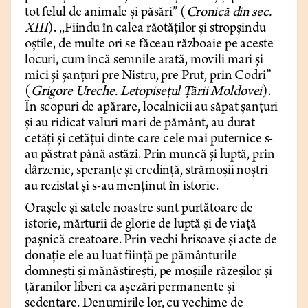
tot felul de animale și păsări” (
Cronică din sec.
XIII
). ,,Fiindu în calea răotăților și stropșindu
oștile, de multe ori se făceau războaie pe aceste
locuri, cum încă semnile arată, movili mari și
mici și șanțuri pre Nistru, pre Prut, prin Codri”
(
Grigore Ureche. Letopisețul Țării Moldovei
).
În scopuri de apărare, localnicii au săpat șanțuri
și au ridicat valuri mari de pământ, au durat
cetăți și cetățui dinte care cele mai puternice s-
au păstrat până astăzi. Prin muncă și luptă, prin
dârzenie, speranțe și credință, strămoșii noștri
au rezistat și s-au menținut în istorie.
Orașele și satele noastre sunt purtătoare de
istorie, mărturii de glorie de luptă și de viață
pașnică creatoare. Prin vechi hrisoave și acte de
donație ele au luat ființă pe pământurile
domnești și mănăstirești, pe moșiile răzeșilor și
țăranilor liberi ca așezări permanente și
sedentare. Denumirile lor, cu vechime de