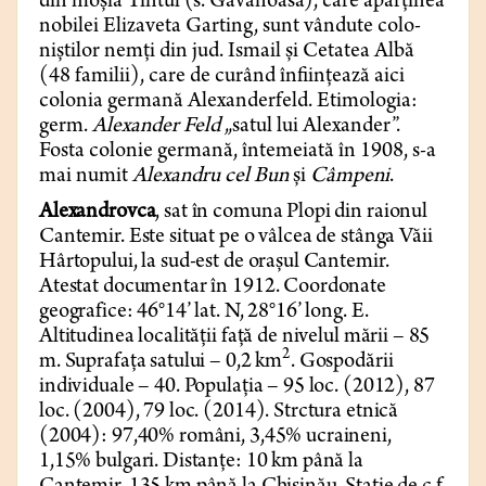
din moșia Tintul (s. Găvănoasa), care aparținea
nobilei Elizaveta Garting, sunt vândute colo­
niștilor nemți din jud. Ismail și Cetatea Albă
(48 familii), care de curând înfi­ințează aici
colonia germană Alexan­derfeld. Etimologia:
germ.
Alexan­der Feld
„satul lui Alexander”.
Fosta colonie germană, întemeiată în 1908, s-a
mai numit
Alexandru cel Bun
și
Câmpeni
.
Alexandrovca
, sat în comuna Plopi din raionul
Cantemir. Este situat pe o vâlcea de stânga Văii
Hârtopului, la sud-est de orașul Cantemir.
Atestat documentar în 1912. Coordonate
geografice: 46°14’ lat. N, 28°16’ long. E.
Altitudinea localității față de nivelul mării – 85
2
m. Suprafața satului – 0,2 km
. Gospodării
individuale – 40. Populația – 95 loc. (2012), 87
loc. (2004), 79 loc. (2014). Strctura etnică
(2004): 97,40% români, 3,45% ucraineni,
1,15% bulgari. Distanțe: 10 km până la