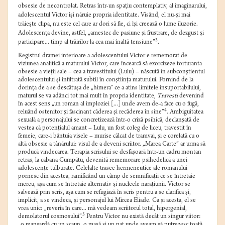
obsesie de necontrolat. Retras într-un spaţiu contemplativ, al imaginarului,
adolescentul Victor îşi năruie propria identitate. Visând, el nu-şi mai
trăieşte clipa, nu este cel care ar dori să fie, ci îşi creează o lume iluzorie.
Adolescenţa devine, astfel, „amestec de pasiune şi frustrare, de dezgust şi
3
participare... timp al trăirilor la cea mai înaltă tensiune”
.
Registrul dramei interioare a adolescentului Victor e rememorat de
viziunea analitică a maturului Victor, care încearcă să exorcizeze torturanta
obsesie a vieţii sale – cea a travestitului (Lulu) – născută în subconştientul
adolescentului şi infiltrată subtil în conştiinţa maturului. Pornind de la
dorinţa de a se descătuşa de „himera” ce a atins limitele insuportabilului,
maturul se va adânci tot mai mult în propria identitate,
Travesti
devenind
în acest sens „un roman al imploziei [...] unde avem de-a face cu o fugă,
4
reluând ostenitor şi fascinant căderea şi recăderea în sine”
. Ambiguitatea
sexuală a personajului se concretizează într-o criză psihică, declanşată de
vestea că potenţialul amant – Lulu, un fost coleg de liceu, travestit în
femeie, care-i bântuia visele – murise călcat de tramvai, şi e corelată cu o
altă obsesie a tânărului: visul de a deveni scriitor. „Marea Carte” ar urma să
producă vindecarea. Terapia scrisului se desfăşoară într-un cadru montan
retras, la cabana Cumpătu, devenită rememorare psihedelică a unei
adolescenţe tulburate. Celelalte trasee hermeneutice ale romanului
pornesc din acestea, ramificând un câmp de semnificaţii ce se întretaie
mereu, aşa cum se întretaie alternativ şi nucleele naraţiunii. Victor se
salvează prin scris, aşa cum se refugiază în scris pentru a se clarifica şi,
implicit, a se vindeca, şi personajul lui Mircea Eliade. Ca şi acesta, el se
vrea unic: „reveria în care... mă vedeam scriitorul total, hipergenial,
5
demolatorul cosmosului”.
Pentru Victor nu există decât un singur viitor:
„o mansardă cu un scaun, o masă şi un pat unde aveam să putrezesc toată