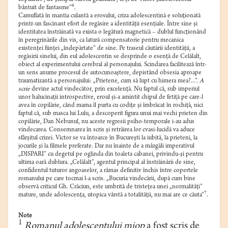
6
bântuit de fantasme”
.
Camuflată în mantia culantă a erosului, criza adolescentină e soluţionată
printr-un fascinant efort de regăsire a identităţii esenţiale. Între sine şi
identitatea înstrăinată va exista o legătură magnetică – dublul funcţionând
în peregrinările din vis, ca latură compensatorie pentru mecanica
existenţei fiinţei „îndepărtate” de sine. Pe traseul căutării identităţii, a
regăsirii sinelui, din eul adolescentin se desprinde o esenţă de Celălalt,
obiect al experimentului cerebral al personajului. Scindarea facilitează într-
un sens anume procesul de autocunoaştere, depistând obsesia aproape
traumatizantă a personajului: „Prietene, cum să lupt cu himera mea?...”.
A
scrie
devine actul vindecător, prin excelenţă. Nu faptul că, sub imperiul
unor halucinaţii introspective, eroul şi-a amintit chipul de fetiţă pe care-l
avea în copilărie, când mama îl purta cu codiţe şi îmbrăcat în rochiţă, nici
faptul că, sub masca lui Lulu, a descoperit figura unui mai vechi prieten din
copilărie, Dan Nebunul, nu aceste regresii psiho-temporale i-au adus
vindecarea. Consemnarea în scris şi retrăirea lor cvasi-lucidă va aduce
sfârşitul crizei. Victor se va întoarce în Bucureşti la iubită, la prieteni, la
jocurile şi la filmele preferate. Dar nu înainte de a mâzgăli imperativul
„DISPARI” cu degetul pe oglinda din toaleta cabanei, privindu-şi pentru
ultima oară dublura. „Celălalt”, agentul principal al înstrăinării de sine,
confidentul tuturor angoaselor, a rămas definitiv închis între copertele
romanului pe care tocmai l-a scris. „Bucuria vindecării, după cum bine
observă criticul Gh. Crăciun, este umbrită de tristeţea unei „normalităţi”
7
mature, unde adolescenţa, utopica vârstă a totalităţii, nu mai are ce căuta”
.
Note
1
Romanul adolescentului miop
a fost scris de