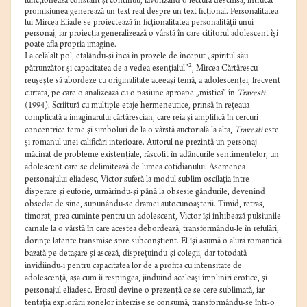
funcţionează constant şi continuu, favorizând o lectură deschisă, întrucât
promisiunea generează un text real despre un text ficţional. Personalitatea
lui Mircea Eliade se proiectează în ficţionalitatea personalităţii unui
personaj, iar proiecţia generalizează o vârstă în care cititorul adolescent îşi
poate afla propria imagine.
La celălalt pol, etalându-şi încă în prozele de început „spiritul său
2
pătrunzător şi capacitatea de a vedea esenţialul”
, Mircea Cărtărescu
reuşeşte să abordeze cu originalitate aceeaşi temă, a adolescenţei, frecvent
curtată, pe care o analizează cu o pasiune aproape „mistică” în
Travesti
(1994). Scriitură cu multiple etaje hermeneutice, prinsă în reţeaua
complicată a imaginarului cărtărescian, care reia şi amplifică în cercuri
concentrice teme şi simboluri de la o vârstă auctorială la alta,
Travesti
este
şi romanul unei calificări interioare. Autorul ne prezintă un personaj
măcinat de probleme existenţiale, răscolit în adâncurile sentimentelor, un
adolescent care se delimitează de lumea cotidianului. Asemenea
personajului eliadesc, Victor suferă la modul sublim oscilaţia între
disperare şi euforie, urmărindu-şi până la obsesie gândurile, devenind
obsedat de sine, supunându-se dramei autocunoaşterii. Timid, retras,
timorat, prea cuminte pentru un adolescent, Victor îşi inhibează pulsiunile
carnale la o vârstă în care acestea debordează, transformându-le în refulări,
dorinţe latente transmise spre subconştient. El îşi asumă o alură romantică
bazată pe detaşare şi asceză, dispreţuindu-şi colegii, dar totodată
invidiindu-i pentru capacitatea lor de a profita cu intensitate de
adolescenţă, aşa cum îi respingea, jinduind aceleaşi împliniri erotice, şi
personajul eliadesc. Erosul devine o prezenţă ce se cere sublimată, iar
tentaţia explorării zonelor interzise se consumă, transformându-se într-o