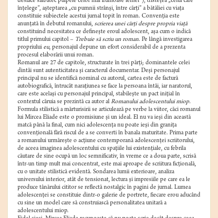
desface sălbatec pulpele celor mai frumoase femei”), tristeţea „celui care
înţelege”, aşteptarea „cu pumnii strânşi, între cărţi” a bătăliei cu viaţa
constituie subiectele acestui jurnal topit în roman. Convenţia este
anunţată în debutul romanului,
scrierea unei cărţi despre propria viaţă
constituind necesitatea ce defineşte eroul adolescent, aşa cum o indică
titlul primului capitol –
Trebuie să scriu un roman
. Pe lângă investigarea
propriului
eu
, personajul depune un efort considerabil de a prezenta
procesul elaborării unui roman.
Romanul are 27 de capitole, structurate în trei părţi; dominantele celei
dintâi sunt autenticitatea şi caracterul documentar. Deşi personajul
principal nu se identifică nominal cu autorul, cartea este de factură
autobiografică, întrucât naraţiunea se face la persoana întâi, iar naratorul,
care este acelaşi cu personajul principal, stabileşte un pact iniţial în
contextul căruia se prezintă ca autor al
Romanului adolescentului miop
.
Formula stilistică a mărturisirii se articulează pe verbe la viitor, căci romanul
lui Mircea Eliade este o promisiune şi un ideal. El nu va ieşi din această
matcă până la final, cum nici adolescenţa nu poate ieşi din graniţa
convenţională fără riscul de a se converti în banala maturitate. Prima parte
a romanului urmăreşte o acţiune contemporană adolescenţei scriitorului,
de aceea imaginea adolescentului cu spaţiile lui existenţiale, cu febrila
căutare de sine ocupă un loc semnificativ, în vreme ce a doua parte, scrisă
într-un timp mult mai concentrat, este mai aproape de scriitura ficţională,
cu o unitate stilistică evidentă. Sondarea lumii exterioare, analiza
universului interior, atât de tensionat, lectura şi impresiile pe care ea le
produce tânărului cititor se reflectă nostalgic în pagini de jurnal. Lumea
adolescenţei se constituie dintr-o galerie de portrete, fiecare erou aducând
cu sine un model care să construiască personalitatea unitară a
adolescentului miop.