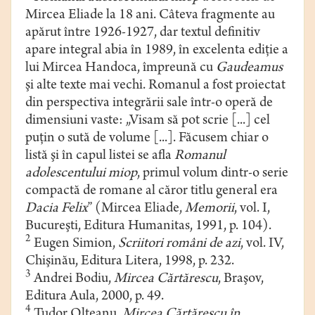
Mircea Eliade la 18 ani. Câteva fragmente au
apărut între 1926-1927, dar textul definitiv
apare integral abia în 1989, în excelenta ediţie a
lui Mircea Handoca, împreună cu
Gaudeamus
şi alte texte mai vechi. Romanul a fost proiectat
din perspectiva integrării sale într-o operă de
dimensiuni vaste: „Visam să pot scrie [...] cel
puţin o sută de volume [...]. Făcusem chiar o
listă şi în capul listei se afla
Romanul
adolescentului miop
, primul volum dintr-o serie
compactă de romane al căror titlu general era
Dacia Felix
” (Mircea Eliade,
Memorii
, vol. I,
Bucureşti, Editura Humanitas, 1991, p. 104).
2
Eugen Simion,
Scriitori români de azi
, vol. IV,
Chişinău, Editura Litera, 1998, p. 232.
3
Andrei Bodiu,
Mircea Cărtărescu
, Braşov,
Editura Aula, 2000, p. 49.
4
Tudor Olteanu,
Mircea Cărtărescu în