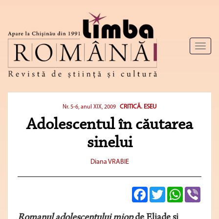
Toggl
naviga
CRITICĂ. ESEU
Nr. 5-6, anul XIX, 2009
Adolescentul în căutarea
sinelui
Diana VRABIE
Facebook
Twitter
WhatsApp
Viber
Romanul adolescentului miop
de Eliade şi