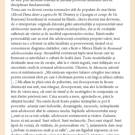
de sine prin alchimia realităţii în jurnalul personal rămânând una de
disciplinare fundamentală.
Tema care va deveni esenţa romanelor atât de populare de mai târziu
(
Elevul Dima dintr-a şaptea
de M. Drumeş şi
Cişmigiu et comp.
de Gr.
Bejenaru) beneficiază în romanul lui Eliade, câteva decenii mai devreme,
de o interpretare originală datorată grilei autenticităţii şi reprezentării unei
adolescenţe marcate de preocupări enciclopedice, dar şi de oscilaţiile
sufleteşti ale vârstei şi de ineditul experienţelor erotice. Există multe
personalităţi care au avut din adolescenţă conştiinţa propriei valori, însă
nimeni nu s-a format cu atâta luciditate şi perseverenţă, ţinând să-şi
consemneze diagrama căutărilor, cum a făcut-o Mircea Eliade în
Romanul
adolescentului miop
. Ansamblul conturează lupta unui licean care îşi
formează ca autodidact o cultură de înaltă clasă. Toate insatisfacţiile şi
deziluziile unui om de creaţie, aflat la o vârstă ingrată, sunt înfăţişate cu o
sinceritate crudă în romanul adolescentin. Ulterior, în
Memorii
, autorul
avea să mărturisească: „Mă simţeam superior tuturor colegilor mei măcar
pentru enormul efort pe care-l cheltuiam pentru a-mi lărgi şi adânci cultura.
[...] Mă aflam în plină criză de pubertate, mă descopeream în fiecare
dimineaţă mai urât, mai stângaci, descopeream, mai ales la întâlnirile cu
fete de vârsta mea, cât sunt de timid şi de neatrăgător în comparaţie cu
unii dintre prietenii mei. Criza aceasta a mers, agravându-se, până la
sfârşitul liceului”. Nu există decât foarte puţine întâmplări ce pot fi
povestite: actanţii sunt îndoielile, dezamăgirile, succesele, neîmplinirile
unui adolescent aflat în căutarea sinelui. Supliciile adolescentului miop
(„sunt şi eu ca toţi ceilalţi: adolescent sentimental şi visător. Zadarnic
încerc să mă ascund. Sunt ridicol. Sunt melancolic. Deci sunt stupid. Sunt
lipsit de voinţă, de virilitate, de personalitate etc.”), jurămintele date sieşi
(„trebuie să muncesc mult şi să sufăr”; „mi-am făgăduit năprasnic că voi