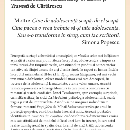
Travesti
de Cărtărescu
Motto:
Cine de adolescenţă scapă, de el scapă.
Cine pacea o vrea trebuie să-şi uite adolescenţa.
Sau s-o transforme în sirop, cum fac scriitorii.
Simona Popescu
Percepută ca etapă a formării şi emancipării, ca vârstă a celor mai înălţătoare
aspiraţii şi a celor mai promiţătoare începuturi, adolescenţa s-a impus ca
temă literară din timpurile vechi, constituind un produs al neîncetatelor
tentative ale fiinţei umane de a-şi elucida sinele în raport cu lumea. Încă la
începutul mileniului al III-lea î.Hr.,
Epopeea lui Ghilgameş
, cel mai vechi
text sumeo-babilonian, oferea modelul unor eroi care descoperă, în
trecerea de la adolescenţă la maturitate, eterne valori umane. Această
tematică generează o întreagă literatură în care poezia concurează cu
romanul şi textele confesive. Ionel Teodoreanu, spre exemplu, surprinde,
cu multă acuitate, în ciclul
La Medeleni
, psihologia adolescentină, suavă,
fragilă şi atât de imprevizibilă. Axându-se pe imaginea individului în
formare, romanul
Fraţii Jderi
de Mihail Sadoveanu urmăreşte eroul în
proiecţii epopeice, condiţionându-l social şi mitic. Aceeaşi ipostază o
identificăm în
Amintiri din copilărie
, cu deosebirea că dimensiunea eroică
este substituită aici de modelul idilic al unei lumi în trecere, în care satul
real se transfigurează în spaţiu ideal. Esenţă de viaţă trăită, adolescenţa