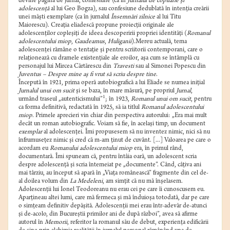
devine pagină de jurnal, confesiune (ca în
Jurnalul de copilărie şi
adolescenţă
al lui Geo Bogza), sau confesiune dedublată în intenţia creării
unei măşti exemplare (ca în jurnalul
Însemnări zilnice
al lui Titu
Maiorescu). Creaţia eliadescă propune proiecţii originale ale
adolescenţilor copleşiţi de ideea descoperirii propriei identităţi (
Romanul
adolescentului miop
,
Gaudeamus
,
Huliganii
).Mereu actuală, tema
adolescenţei rămâne o tentaţie şi pentru scriitorii contemporani, care o
relaţionează cu dramele existenţiale ale eroilor, aşa cum se întâmplă cu
personajul lui Mircea Cărtărescu din
Travesti
sau al Simonei Popescu din
Juventus – Despre mine aş fi vrut să scriu despre tine
.
Începută în 1921, prima operă autobiografică a lui Eliade se numea iniţial
Jurnalul unui om sucit
şi se baza, în mare măsură, pe propriul
Jurnal
,
1
urmând traseul „autenticismului”
; în 1923,
Romanul unui om sucit
, pentru
ca forma definitivă, redactată în 1925, să ia titlul
Romanul adolescentului
miop
. Primele aprecieri vin chiar din perspectiva autorului: „Era mai mult
decât un roman autobiografic. Voiam să fie, în acelaşi timp, un document
exemplar
al adolescenţei. Îmi propusesem să nu inventez nimic, nici să nu
înfrumuseţez nimic şi cred că m-am ţinut de cuvânt. [...] Valoarea pe care o
acordam eu
Romanului adolescentului miop
era, în primul rând,
documentară. Îmi spuneam că, pentru întâia oară, un adolescent scria
despre adolescenţă şi scria întemeiat pe „documente”. Când, câţiva ani
mai târziu, au început să apară în „Viaţa românească” fragmente din cel de-
al doilea volum din
La Medeleni
, am simţit că nu mă înşelasem.
Adolescenţii lui Ionel Teodoreanu nu erau cei pe care îi cunoscusem eu.
Aparţineau altei lumi, care mă fermeca şi mă înduioşa totodată, dar pe care
o simţeam definitiv depăşită. Adolescenţii mei erau într-adevăr de-atunci
şi de-acolo, din Bucureştii primilor ani de după război”, avea să afirme
autorul în
Memorii
, referitor la romanul său de debut, experienţa edificării