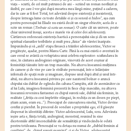
viaţa – scurtă, de cel mult patruzeci de ani – scriind un roman nesfârşit şi
ilizibil, pe care-l vor găsi după moartea mea lângă mine, puţind a cadavru,
dar în care ar fi fost Totul, tot adevărul despre existenţă şi inexistenţă,
despre întreaga lume cu toate detaliile ei şi cu sensul ei hidos”, aşa cum
pentru personajul lui Eliade nu există decât un singur obiectiv, acela de a
scrie un roman (
Trebuie să scriu un roman
). O carte cât un univers, poate
chiar universul însuşi, acesta e marele vis al celor doi adolescenţi.
Cărtărescu ordonează existenţa haotică a personajului său şi dă un sens
spiritual elanurilor teribiliste şi mult prea „fizice” ale vârstei înaripate.
Impunându-şi să „ardă” etapa firească a trăirilor adolescentine, Victor se
pregăteşte, aşadar, pentru Marea Carte. Până la ea mai există o aventură în
care eroul se avântă cu voluptatea unui celebru explorator: scufundarea în
sine, în căutarea androginiei originare, vinovată de acest coşmar al
feminităţii tăinuite într-un trup masculin. Nu altceva înseamnă mulţimea
de camere şi de vise pe care le străbate personajul, într-o înlănţuire
infernală de spaţii reale şi imaginare, dispuse unul după altul şi unul într-
altul; nu altceva înseamnă privirea pe care naratorul bolnav o aruncă
chipului său dublat de oglinda din cabana Cumpătu, atât de asemănător cu
al lui Lulu, imaginea feminină prezentă în fiece chip masculin; nu altceva
înseamnă revenirea fantasmei cu chipul surorii sale, dublul său feminin, în
realitate („fetiţa cu cozi împletite stângaci, în rochiţa cu un desen pe piept,
ştiam acum, eram eu...”). Preocupat de cunoaşterea sinelui, Victor devine
confuz şi pierdut. În procesul de sondare a propriului
ego
, el îl găseşte
dispersat în identităţi diferire: Victor-adolescentul, Lulu, sora. Adevărata
ieşire asta e, fiinţa totală, androginul, monstrul, reunind în sine
dicotomiile altfel ireconciliabile ale sexualităţii şi vindecându-le odată
pentru totdeauna. Personajul se va detaşa nu numai de „dublul feminin al
copilăriei”, de „chipul surorii geamănă”, ci şi de Victor „adolescentul