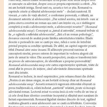
Fidel sieşi, Mircea Eliade recunoaşte că nu poate scrie decât despre ceea
ce cunoaşte cu adevărat, despre ceea ce propria experienţă i-a oferit. „Nu
mi-am hotărât intriga. Eroul sunt eu; aceasta e tot ce ştiu. Romanul va
cuprinde crizele şi sfârşitul adolescenţei mele” – declară naratorul. El
visează „o carte de viaţă afectivă”, o confesiune personală, o răfuială, un
document autentic al adolescenţei: „Dar scriind acestea, mă întreb: oare ar
putea cineva construi un roman aşa cum l-am înţeles eu, ca o răsfrângere
completă şi reală a adolescenţei mele, a adolescenţei noastre?” (
Romanul
adolescentului miop
). Conceput ca „jurnal al autorului”, romanul trebuie să
fie „o oglindă a sufletului adolescentin”, „fără a fi un roman psihologic”,
deoarece excesul de analiză poate falsifica autenticitatea trăirilor. Eliade
descrie o perioadă în care se caută pe sine; ridică o serie de întrebări
privind propria sa condiţie spirituală. De altfel, un capitol sugestiv poartă
titlul
Drumul către mine însumi
. El adânceşte procesul narcisiac al
cunoaşterii sinelui, proces extrem de important în vederea alegerii căii
juste de urmat în viitor. Din această perspectivă, creaţia se transformă într-
un proces de autocunoaştere, de identificare a propriei personalităţi”.
Romanul adolescentului miop
este cartea experienţelor spirituale, trăite de
omul aflat în proces de iniţiere, când adevăratele dimensiuni spirituale
sunt abia intuite.
Romanul se încheie, în mod surprinzător, prin reluarea frazei din debut:
„Pentru că am rămas singur, m-am hotărât să încep chiar azi
Romanul
adolescentului miop
.” Această remarcă îi sugerează cititorului obişnuit cu
proza tradiţională că, odată încheiat „şantierul” relatării, poate să înceapă
adevăratul roman. Lectorul avizat va sesiza însă că este vorba de un truc şi
că cele două fraze identice constituie începutul şi sfârşitul unei naraţiuni de
factură experimentală. Romanul făgăduit rămâne dincolo de text, sigilând
realitatea glisantă a unui adolescent care se caută cu febrilitate. Convenţia