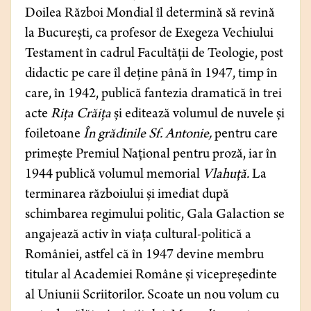
Doilea Război Mondial îl determină să revină
la București, ca profesor de Exegeza Vechiului
Testament în cadrul Facultății de Teologie, post
didactic pe care îl deține până în 1947, timp în
care, în 1942, publică fantezia dramatică în trei
acte
Rița Crăița
și editează volumul de nuvele și
foiletoane
În grădinile Sf. Antonie,
pentru care
primește Premiul Național pentru proză, iar în
1944 publică volumul memorial
Vlahuță.
La
terminarea războiului și imediat după
schimbarea regimului politic, Gala Galaction se
angajează activ în viața cultural-politică a
României, astfel că în 1947 devine membru
titular al Academiei Române și vicepreședinte
al Uniunii Scriitorilor. Scoate un nou volum cu