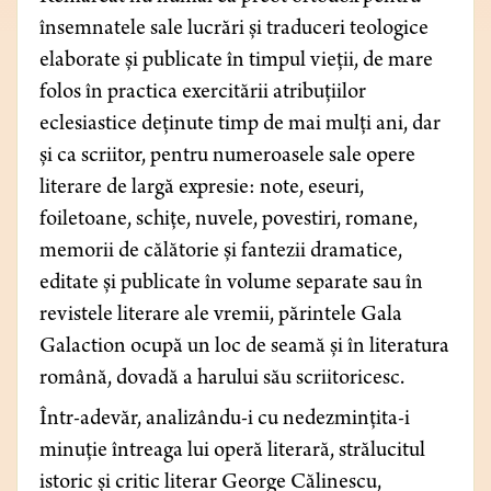
însemnatele sale lucrări și traduceri teologice
elaborate și publicate în timpul vieții, de mare
folos în practica exercitării atribuțiilor
eclesiastice deținute timp de mai mulți ani, dar
și ca scriitor, pentru numeroasele sale opere
literare de largă expresie: note, eseuri,
foiletoane, schițe, nuvele, povestiri, romane,
memorii de călătorie și fantezii dramatice,
editate și publicate în volume separate sau în
revistele literare ale vremii, părintele Gala
Galaction ocupă un loc de seamă și în literatura
română, dovadă a harului său scriitoricesc.
Într-adevăr, analizându-i cu nedezmințita-i
minuție întreaga lui operă literară, strălucitul
istoric și critic literar George Călinescu,