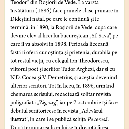
Teodor” din Roșiorii de Vede. La vârsta
învățăturii (1886) face primele clase primare în
Dideștiul natal, pe care le continuă și le
termină, în 1890, la Roșiorii de Vede, după care
devine elev al liceului bucureștean „Sf. Sava”, pe
care îl va absolvi în 1898. Perioada liceeană
fastă îi oferă cunoștința și prietenia, durabilă pe
tot restul vieții, cu colegul Ion Theodorescu,
viitorul poet și scriitor Tudor Arghezi, dar și cu
N.D. Cocea și V. Demetrius, și aceștia devenind
ulterior scriitori. Tot în liceu, în 1896, urmând
chemarea scrisului
,
redactează solitar revista
poligrafiată „Zig-zag”, iar pe 7 octombrie își face
debutul scriitoricesc în revista „Adevărul
ilustrat”, în care i se publică schița
Pe terasă.
După terminarea liceului se îndreaptă firesc