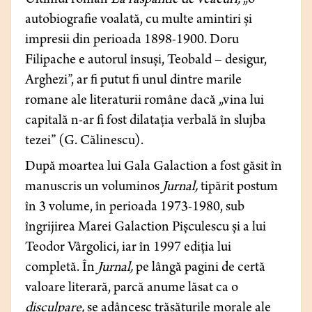
Ultimul roman
La răspântie de veacuri,
„o
autobiografie voalată, cu multe amintiri și
impresii din perioada 1898-1900. Doru
Filipache e autorul însuși, Teobald – desigur,
Arghezi”, ar fi putut fi unul dintre marile
romane ale literaturii române dacă „vina lui
capitală n-ar fi fost dilatația verbală în slujba
tezei”
(G. Călinescu).
După moartea lui Gala Galaction a fost găsit în
manuscris un voluminos
Jurnal,
tipărit postum
în 3 volume, în perioada 1973-1980, sub
îngrijirea Marei Galaction Pișculescu și a lui
Teodor Vârgolici, iar în 1997 ediția lui
completă. În
Jurnal,
pe lângă pagini de certă
valoare literară,
parcă anume lăsat ca o
disculpare,
se adâncesc trăsăturile morale ale