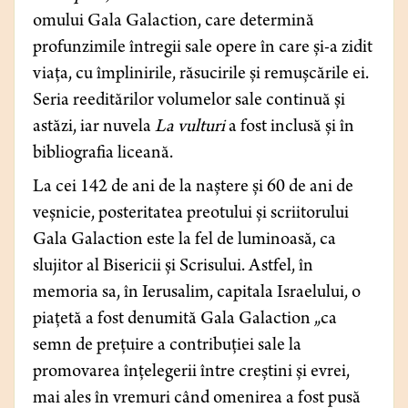
omului Gala Galaction, care determină
profunzimile întregii sale opere în care și-a zidit
viața, cu împlinirile, răsucirile și remușcările ei.
Seria reeditărilor volumelor sale continuă și
astăzi, iar nuvela
La vulturi
a fost inclusă și în
bibliografia liceană.
La cei 142 de ani de la naștere și 60 de ani de
veșnicie, posteritatea preotului și scriitorului
Gala Galaction este la fel de luminoasă, ca
slujitor al Bisericii și Scrisului. Astfel, în
memoria sa, în Ierusalim, capitala Israelului, o
piațetă a fost denumită Gala Galaction „ca
semn de prețuire a contribuției sale la
promovarea înțelegerii între creștini și evrei,
mai ales în vremuri când omenirea a fost pusă