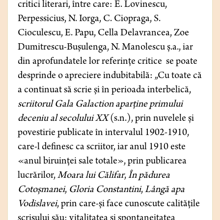
critici literari, între care: E. Lovinescu,
Perpessicius, N. Iorga, C. Ciopraga, S.
Cioculescu, E. Papu, Cella Delavrancea, Zoe
Dumitrescu-Bușulenga, N. Manolescu ș.a., iar
din aprofundatele lor referințe critice se poate
desprinde o apreciere indubitabilă: „Cu toate că
a continuat să scrie și în perioada interbelică,
scriitorul Gala Galaction aparține primului
deceniu al secolului XX
(s.n.), prin nuvelele și
povestirie publicate în intervalul
1902-1910,
care-l definesc ca scriitor, iar anul 1910 este
«anul biruinței sale totale», prin publicarea
lucrărilor,
Moara lui Călifar
,
În pădurea
Cotoșmanei
,
Gloria Constantini
,
Lângă apa
Vodislavei
, prin care-și face cunoscute calitățile
scrisului său: vitalitatea și spontaneitatea