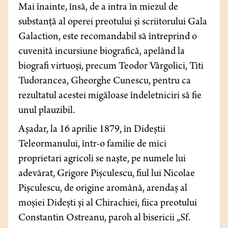
Mai înainte, însă, de a intra în miezul de
substanță al operei preotului și scriitorului Gala
Galaction, este recomandabil să întreprind o
cuvenită incursiune biografică, apelând la
biografi virtuoși, precum Teodor Vârgolici, Titi
Tudorancea, Gheorghe Cunescu, pentru ca
rezultatul acestei migăloase îndeletniciri să fie
unul plauzibil.
Așadar, la 16 aprilie 1879, în Dideștii
Teleormanului, într-o familie de mici
proprietari agricoli se naște, pe numele lui
adevărat, Grigore Pișculescu, fiul lui Nicolae
Pișculescu, de origine aromână, arendaș al
moșiei Didești și al Chirachiei, fiica preotului
Constantin Ostreanu, paroh al bisericii „Sf.