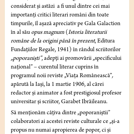
considerat și astăzi a fi unul dintre cei mai
importanți critici literari români din toate
timpurile, îl așază apreciativ pe Gala Galaction
în al său
opus magnum
(
Istoria literaturii
române de la origini până în prezent
, Editura
Fundațiilor Regale, 1941) în rândul scriitorilor
„poporaniști”
, adepți ai promovării „specificului
național” – curentul literar cuprins în
programul noii reviste „Viața Românească”
,
apărută la Iași, la 1 martie 1906, al cărei
redactor și animator a fost prestigiosul profesor
universitar și scriitor, Garabet Ibrăileanu.
Să menționăm câțiva dintre „poporaniștii”
colaboratori ai acestei reviste culturale ce „și-a
propus nu numai apropierea de popor, ci și