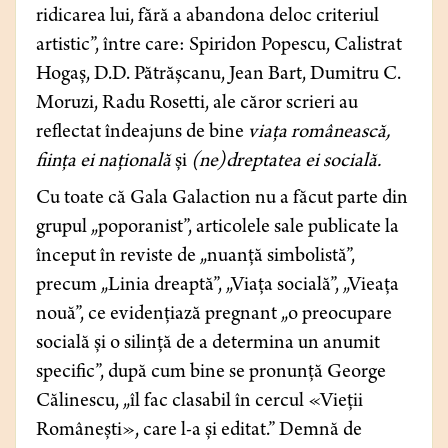
ridicarea lui, fără a abandona deloc criteriul
artistic”, între care: Spiridon Popescu, Calistrat
Hogaș, D.D. Pătrășcanu, Jean Bart, Dumitru C.
Moruzi, Radu Rosetti, ale căror scrieri au
reflectat îndeajuns de bine
viața românească,
ființa ei națională
și
(ne)dreptatea ei socială.
Cu toate că Gala Galaction nu a făcut parte din
grupul „poporanist”,
articolele sale publicate la
început în reviste de „nuanță simbolistă”,
precum „Linia dreaptă”, „Viața socială”, „Vieața
nouă”,
ce evidențiază pregnant „o preocupare
socială și o silință de a determina un anumit
specific”,
după cum bine se pronunță George
Călinescu, „îl fac clasabil în cercul «Vieții
Românești», care l-a și editat.” Demnă de