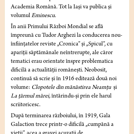
Academia Română. Tot la Iași va publica și
volumul
Eminescu.
În anii Primului Război Mondial se află
împreună cu Tudor Arghezi la conducerea nou-
înființatelor reviste „Cronica” și „Spicul”, cu
apariții săptămânale neîntrerupte, ale căror
tematici erau orientate înspre problematica
dificilă a actualității românești. Neobosit,
continuă să scrie și în 1916 editează două noi
volume:
Clopotele din mănăstirea Neamțu
și
La țărmul mărei,
întărindu-și prin ele harul
scriitoricesc.
După terminarea războiului, în 1919, Gala
Galaction trece printr-o dificilă „cumpănă a
vieții”, acea a gravei acuzații de