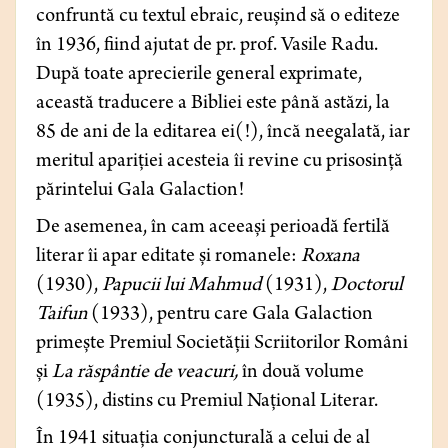
confruntă cu textul ebraic, reușind să o editeze
în 1936, fiind ajutat de pr. prof. Vasile Radu.
După toate aprecierile general exprimate,
această traducere a Bibliei este până astăzi, la
85 de ani de la editarea ei(!), încă neegalată, iar
meritul apariției acesteia îi revine cu prisosință
părintelui Gala Galaction!
De asemenea, în cam aceeași perioadă fertilă
literar îi apar editate și romanele:
Roxana
(1930),
Papucii lui Mahmud
(1931),
Doctorul
Taifun
(1933), pentru care Gala Galaction
primește Premiul Societății Scriitorilor Români
și
La răspântie de veacuri,
în două volume
(1935), distins cu Premiul Național Literar.
În 1941 situația conjuncturală a celui de al