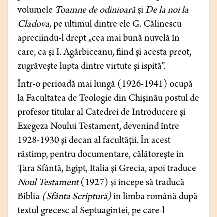
volumele
Toamne de odinioară
și
De la noi la
Cladova,
pe ultimul dintre ele G. Călinescu
apreciindu-l drept „cea mai bună nuvelă în
care, ca și I. Agârbiceanu, fiind și acesta preot,
zugrăvește lupta dintre virtute și ispită”.
Într-o perioadă mai lungă (1926-1941) ocupă
la Facultatea de Teologie din Chișinău postul de
profesor titular al Catedrei de Introducere și
Exegeza Noului Testament, devenind între
1928-1930 și decan al facultății. În acest
răstimp, pentru documentare, călătorește în
Țara Sfântă, Egipt, Italia și Grecia, apoi traduce
Noul Testament
(1927) și începe să traducă
Biblia
(Sfânta Scriptură)
în limba română după
textul grecesc al Septuagintei, pe care-l