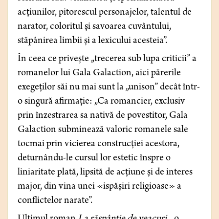
acțiunilor, pitorescul personajelor, talentul de
narator, coloritul și savoarea cuvântului,
stăpânirea limbii și a lexicului acesteia”.
În ceea ce privește „trecerea sub lupa criticii”
a
romanelor lui Gala Galaction, aici părerile
exegeților săi nu mai sunt la „unison” decât într-
o singură afirmație: „Ca romancier, exclusiv
prin înzestrarea sa nativă de povestitor, Gala
Galaction subminează valoric romanele sale
tocmai prin vicierea construcției acestora,
deturnându-le cursul lor estetic înspre o
liniaritate plată, lipsită de acțiune și de interes
major, din vina unei «ispășiri religioase» a
conflictelor narate”.