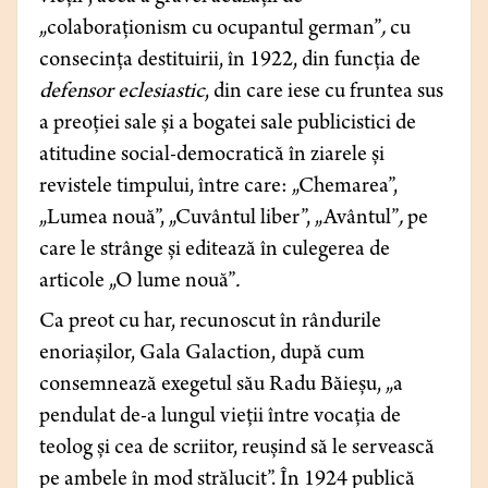
„colaboraționism cu ocupantul german”
,
cu
consecința destituirii, în 1922, din funcția de
defensor eclesiastic
, din care iese cu fruntea sus
a preoției sale și a bogatei sale publicistici de
atitudine social-democratică în ziarele și
revistele timpului, între care: „Chemarea”,
„Lumea nouă”, „Cuvântul liber”, „Avântul”
,
pe
care le strânge și editează în culegerea de
articole „O lume nouă”
.
Ca preot cu har, recunoscut în rândurile
enoriașilor, Gala Galaction, după cum
consemnează exegetul său Radu Băieșu, „a
pendulat de-a lungul vieții între vocația de
teolog și cea de scriitor, reușind să le servească
pe ambele în mod strălucit”. În 1924 publică