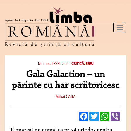
Toggl
naviga
CRITICĂ. ESEU
Nr. 1, anul XXXI, 2021
Gala Galaction – un
părinte cu har scriitoricesc
Mihai CABA
Facebook
Twitter
WhatsApp
Viber
Remarcat nu numai ca preot ortodox pentru