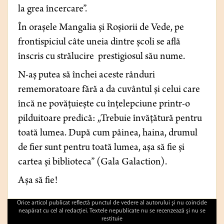
la grea încercare”.
În orașele Mangalia și Roșiorii de Vede, pe
frontispiciul câte uneia dintre școli se află
înscris cu strălucire prestigiosul său nume.
N-aș putea să închei aceste rânduri
rememoratoare fără a da cuvântul
și celui care
încă ne povățuiește cu înțelepciune printr-o
pilduitoare predică: „Trebuie învățătură pentru
toată lumea. După cum pâinea, haina, drumul
de fier sunt pentru toată lumea, așa să fie și
cartea și biblioteca”
(Gala Galaction).
Așa să fie!
Orice articol publicat reflectă punctul de vedere al autorului şi nu coincide
neapărat cu cel al redacţiei. Textele nepublicate nu se recenzează şi nu se
restituie