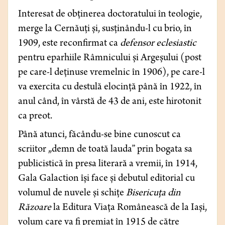
Interesat de obținerea doctoratului în teologie,
merge la Cernăuți și, susținându-l cu brio, în
1909, este reconfirmat ca
defensor eclesiastic
pentru eparhiile Râmnicului și Argeșului (post
pe care-l deținuse vremelnic în 1906), pe care-l
va exercita cu destulă elocință până în 1922, în
anul când, în vârstă de 43 de ani, este hirotonit
ca preot.
Până atunci, făcându-se bine cunoscut ca
scriitor „demn de toată lauda” prin bogata sa
publicistică în presa literară a vremii, în 1914,
Gala Galaction își face și debutul editorial cu
volumul de nuvele și schițe
Bisericuța din
Răzoare
la Editura Viața Românească de la Iași,
volum care va fi premiat în 1915 de către