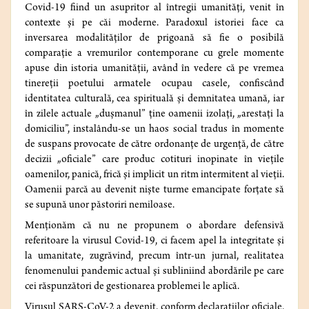
Covid-19 fiind un asupritor al întregii umanități, venit în
contexte și pe căi moderne. Paradoxul istoriei face ca
inversarea modalităților de prigoană să fie o posibilă
comparație a vremurilor contemporane cu grele momente
apuse din istoria umanității, având în vedere că pe vremea
tinereții poetului armatele ocupau casele, confiscând
identitatea culturală, cea spirituală și demnitatea umană, iar
în zilele actuale „dușmanul” ține oamenii izolați, „arestați la
domiciliu”, instalându-se un haos social tradus în momente
de suspans provocate de către ordonanțe de urgență, de către
decizii „oficiale” care produc cotituri inopinate în viețile
oamenilor, panică, frică și implicit un ritm intermitent al vieții.
Oamenii parcă au devenit niște turme emancipate forțate să
se supună unor păstoriri nemiloase.
Menționăm că nu ne propunem o abordare defensivă
referitoare la virusul Covid-19, ci facem apel la integritate și
la umanitate, zugrăvind, precum într-un jurnal, realitatea
fenomenului pandemic actual și subliniind abordările pe care
cei răspunzători de gestionarea problemei le aplică.
Virusul SARS-CoV-2 a devenit, conform declarațiilor oficiale,