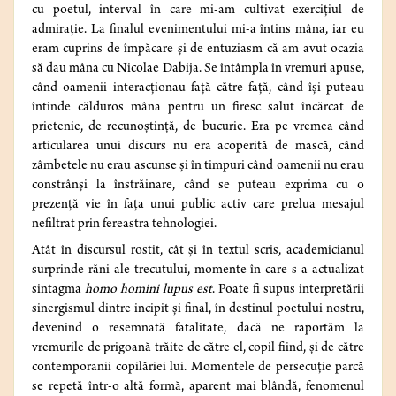
cu poetul, interval în care mi-am cultivat exercițiul de
admirație. La finalul evenimentului mi-a întins mâna, iar eu
eram cuprins de împăcare și de entuziasm că am avut ocazia
să dau mâna cu Nicolae Dabija. Se întâmpla în vremuri apuse,
când oamenii interacționau față către față, când își puteau
întinde călduros mâna pentru un firesc salut încărcat de
prietenie, de recunoștință, de bucurie. Era pe vremea când
articularea unui discurs nu era acoperită de mască, când
zâmbetele nu erau ascunse și în timpuri când oamenii nu erau
constrânși la înstrăinare, când se puteau exprima cu o
prezență vie în fața unui public activ care prelua mesajul
nefiltrat prin fereastra tehnologiei.
Atât în discursul rostit, cât și în textul scris, academicianul
surprinde răni ale trecutului, momente în care s-a actualizat
sintagma
homo homini lupus est
. Poate fi supus interpretării
sinergismul dintre incipit și final, în destinul poetului nostru,
devenind o resemnată fatalitate, dacă ne raportăm la
vremurile de prigoană trăite de către el, copil fiind, și de către
contemporanii copilăriei lui. Momentele de persecuție parcă
se repetă într-o altă formă, aparent mai blândă, fenomenul