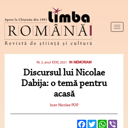
Toggl
naviga
IN MEMORIAM
Nr. 2, anul XXXI, 2021
Discursul lui Nicolae
Dabija: o temă pentru
acasă
Ioan Nicolae POP
Facebook
Twitter
WhatsApp
Viber