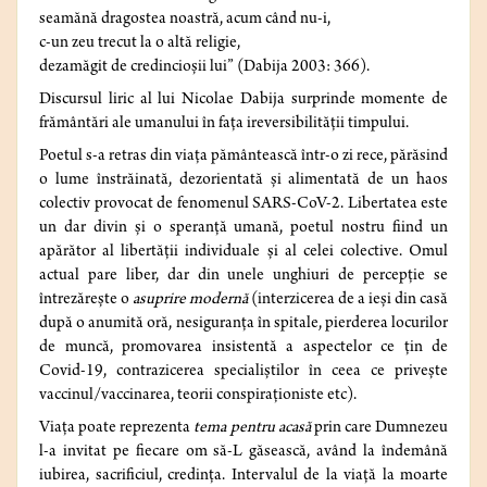
seamănă dragostea noastră, acum când nu-i,
c-un zeu trecut la o altă religie,
dezamăgit de credincioșii lui” (Dabija 2003: 366).
Discursul liric al lui Nicolae Dabija surprinde momente de
frământări ale umanului în fața ireversibilității timpului.
Poetul s-a retras din viața pământească într-o zi rece, părăsind
o lume înstrăinată, dezorientată și alimentată de un haos
colectiv provocat de fenomenul SARS-CoV-2. Libertatea este
un dar divin și o speranță umană, poetul nostru fiind un
apărător al libertății individuale și al celei colective. Omul
actual pare liber, dar din unele unghiuri de percepție se
întrezărește o
asuprire modernă
(interzicerea de a ieși din casă
după o anumită oră, nesiguranța în spitale, pierderea locurilor
de muncă, promovarea insistentă a aspectelor ce țin de
Covid-19, contrazicerea specialiștilor în ceea ce privește
vaccinul/vaccinarea, teorii conspiraționiste etc).
Viața poate reprezenta
tema pentru acasă
prin care Dumnezeu
l-a invitat pe fiecare om să-L găsească, având la îndemână
iubirea, sacrificiul, credința. Intervalul de la viață la moarte