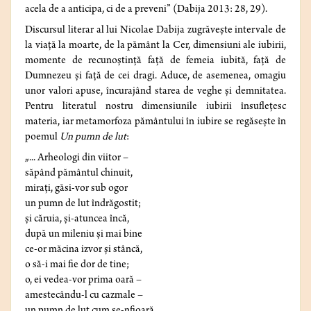
acela de a anticipa, ci de a preveni” (Dabija 2013: 28, 29).
Discursul literar al lui Nicolae Dabija zugrăvește intervale de
la viață la moarte, de la pământ la Cer, dimensiuni ale iubirii,
momente de recunoștință față de femeia iubită, față de
Dumnezeu și față de cei dragi. Aduce, de asemenea, omagiu
unor valori apuse, încurajând starea de veghe și demnitatea.
Pentru literatul nostru dimensiunile iubirii însuflețesc
materia, iar metamorfoza pământului în iubire se regăsește în
poemul
Un pumn de lut
:
„... Arheologi din viitor –
săpând pământul chinuit,
mirați, găsi-vor sub ogor
un pumn de lut îndrăgostit;
și căruia, și-atuncea încă,
după un mileniu și mai bine
ce-or măcina izvor și stâncă,
o să-i mai fie dor de tine;
o, ei vedea-vor prima oară –
amestecându-l cu cazmale –