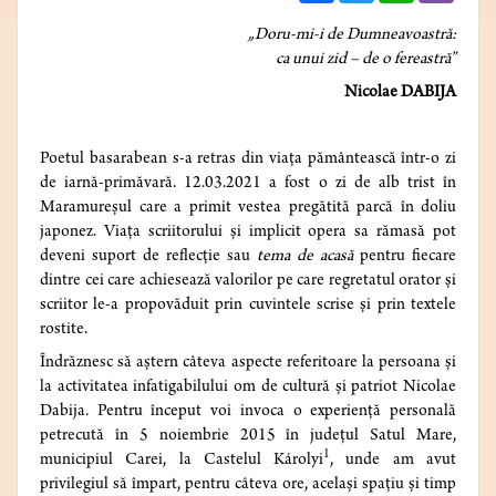
„Doru-mi-i de Dumneavoastră:
ca unui zid – de o fereastră”
Nicolae
DABIJA
Poetul basarabean s-a retras din viața pământească într-o zi
de iarnă-primăvară. 12.03.2021 a fost o zi de alb trist în
Maramureșul care a primit vestea pregătită parcă în doliu
japonez. Viața scriitorului și implicit opera sa rămasă pot
deveni suport de reflecție sau
tema de acasă
pentru fiecare
dintre cei care achiesează valorilor pe care regretatul orator și
scriitor le-a propovăduit prin cuvintele scrise și prin textele
rostite.
Îndrăznesc să aștern câteva aspecte referitoare la persoana și
la activitatea infatigabilului om de cultură și patriot Nicolae
Dabija. Pentru început voi invoca o experiență personală
petrecută în 5 noiembrie 2015 în județul Satul Mare,
1
municipiul Carei, la Castelul Károlyi
, unde am avut
privilegiul să împart, pentru câteva ore, același spațiu și timp