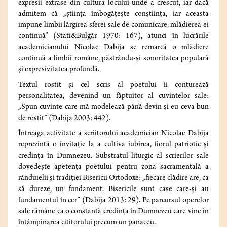
expresii extrase din cultura locului unde a crescut, iar dacă
admitem că „știința îmbogățește conștiința, iar aceasta
impune limbii lărgirea sferei sale de comunicare, mlădierea ei
continuă” (Stati&Bulgăr 1970: 167), atunci în lucrările
academicianului Nicolae Dabija se remarcă o mlădiere
continuă a limbii române, păstrându-și sonoritatea populară
și expresivitatea profundă.
Textul rostit și cel scris al poetului îi conturează
personalitatea, devenind un făptuitor al cuvintelor sale:
„Spun cuvinte care mă modelează până devin și eu ceva bun
de rostit” (Dabija 2003: 442).
Întreaga activitate a scriitorului academician Nicolae Dabija
reprezintă o invitație la a cultiva iubirea, fiorul patriotic și
credința în Dumnezeu. Substratul liturgic al scrierilor sale
dovedește apetența poetului pentru zona sacramentală a
rânduielii și tradiției Bisericii Ortodoxe: „fiecare clădire are, ca
să dureze, un fundament. Bisericile sunt case care-și au
fundamentul în cer” (Dabija 2013: 29). Pe parcursul operelor
sale rămâne ca o constantă credința în Dumnezeu care vine în
întâmpinarea cititorului precum un panaceu.