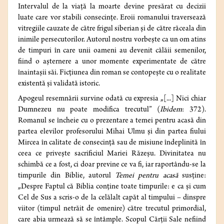
Intervalul de la viață la moarte devine presărat cu decizii
luate care vor stabili consecințe. Eroii romanului traversează
vitregiile cauzate de către frigul siberian și de către răceala din
inimile persecutorilor. Autorul nostru vorbește ca un om atins
de timpuri în care unii oameni au devenit călăii semenilor,
fiind o așternere a unor momente experimentate de către
înaintașii săi. Ficțiunea din roman se contopește cu o realitate
existentă și validată istoric.
Apogeul resemnării survine odată cu expresia „[...] Nici chiar
Dumnezeu nu poate modifica trecutul” (
Ibidem
: 372).
Romanul se încheie cu o prezentare a temei pentru acasă din
partea elevilor profesorului Mihai Ulmu și din partea fiului
Mircea în calitate de consecință sau de misiune îndeplinită în
ceea ce privește sacrificiul Mariei Răzeșu. Divinitatea nu
schimbă ce a fost, ci doar previne ce va fi, iar raportându-se la
timpurile din Biblie, autorul
Temei pentru acasă
susține:
„Despre Faptul că Biblia conține toate timpurile: e ca și cum
Cel de Sus a scris-o de la celălalt capăt al timpului – dinspre
viitor (timpul netrăit de omenire) către trecutul primordial,
care abia urmează să se întâmple. Scopul Cărții Sale nefiind