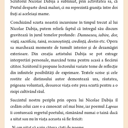
Scriitorul Nicolae Dabija a subliniat, prin activitatea sa, că
Prutul desparte două maluri, ci nu reprezintă granița între doi
frați ai aceleiași mame.
Conchizând scurta noastră incursiune în timpul trecut al lui
Nicolae Dabija, putem reliefa faptul că întregul său discurs
gravitează în jurul temelor profunde:
Dumnezeu
,
iubire
,
dor
,
viață
,
sacrificiu
,
taină
,
recunoștință
,
credință
,
destin
etc. Opera
sa marchează momente de tumult interior și de dezamăgiri
exterioare. Din creația artistului Dabija se pot extrage
interpretări personale, marcând tema pentru acasă a fiecărui
cititor. Scriitorul îi propune lectorului variate teme de reflecție
din infinitele posibilități de exprimare. Textele scrise și cele
rostite ale distinsului autor demontează ura, răutatea,
prigoana voluntară, deoarece viața este prea scurtă pentru a o
risipi cultivând răul.
Succintul nostru periplu prin opera lui Nicolae Dabija îl
cedăm celui care s-a cunoscut cel mai bine, iar poemul
Lapsus
îi conturează regretul poetului, rămânând numai o taină dacă
a uitat sau nu în viața aceasta să fie fericit: