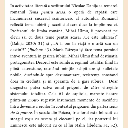
În activitatea literară a scriitorului Nicolae Dabija se remarcă
romanul
Tema pentru acasă
, o operă de căpătâi care
încununează succesul scriitoricesc al autorului. Romanul
reflectă tema iubirii și sacrificiul care duce la împlinirea ei.
Profesorul de limba română, Mihai Ulmu, îi provoacă pe
elevii săi cu două teme pentru acasă: „Ce este iubirea?!”
(Dabija 2020: 31) și „...A fi om în viață e o artă sau un
destin?!” (
Ibidem
: 43). Maria Răzeșu își face tema pornind
într-o aventură în găsirea iubirii, Mihai Ulmu fiind destinația
protagonistei. Decorul este sumbru, regimul totalitar fiind în
plină ascensiune, racolând mințile sclipitoare și sufletele
nobile, ducându-le spre dezumanizare, rezistența constând
doar în credință și în speranța de a găsi iubirea. Doar
dragostea putea salva omul prigonit de către vitregiile
sistemului totalitar. Cele 61 de capitole, marcate fiecare
printr-un
motto
sugestiv, însumează momente de sacrificiu
întru devenire a eroilor în contextul prigoanei din partea
celor
de la putere
. În școala din Poiana, tricolorul este înlocuit cu
steagul roșu cu secera și ciocanul pe el, iar portretul lui
Eminescu este înlocuit cu ce al lui Stalin (Ibidem: 31, 32).