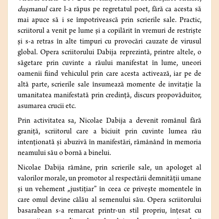
dușmanul
care l-a răpus pe regretatul poet, fără ca acesta să
mai apuce să i se împotrivească prin scrierile sale. Practic,
scriitorul a venit pe lume și a copilărit în vremuri de restriște
și s-a retras în alte timpuri cu provocări cauzate de virusul
global. Opera scriitorului Dabija reprezintă, printre altele, o
săgetare prin cuvinte a răului manifestat în lume, uneori
oamenii fiind vehiculul prin care acesta activează, iar pe de
altă parte, scrierile sale însumează momente de invitație la
umanitatea manifestată prin credință, discurs propovăduitor,
asumarea crucii etc.
Prin activitatea sa, Nicolae Dabija a devenit românul fără
graniță, scriitorul care a biciuit prin cuvinte lumea rău
intenționată și abuzivă în manifestări, rămânând în memoria
neamului său o bornă a binelui.
Nicolae Dabija rămâne, prin scrierile sale, un apologet al
valorilor morale, un promotor al respectării demnității umane
și un vehement „justițiar” în ceea ce privește momentele în
care omul devine călău al semenului său. Opera scriitorului
basarabean s-a remarcat printr-un stil propriu, înțesat cu