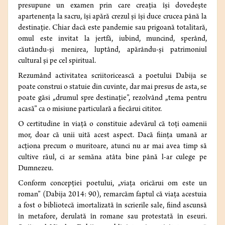
presupune un examen prin care creația își dovedește
apartenența la sacru, își apără crezul și își duce crucea până la
destinație. Chiar dacă este pandemie sau prigoană totalitară,
omul este invitat la jertfă, iubind, muncind, sperând,
căutându-și menirea, luptând, apărându-și patrimoniul
cultural și pe cel spiritual.
Rezumând activitatea scriitoricească a poetului Dabija se
poate construi o statuie din cuvinte, dar mai presus de asta, se
poate găsi „drumul spre destinație”, rezolvând „tema pentru
acasă” ca o misiune particulară a fiecărui cititor.
O certitudine în viață o constituie adevărul că toți oamenii
mor, doar că unii uită acest aspect. Dacă ființa umană ar
acționa precum o muritoare, atunci nu ar mai avea timp să
cultive răul, ci ar semăna atâta bine până l-ar culege pe
Dumnezeu.
Conform concepției poetului, „viața oricărui om este un
roman” (Dabija 2014: 90), remarcăm faptul că viața acestuia
a fost o bibliotecă imortalizată în scrierile sale, fiind ascunsă
în metafore, derulată în romane sau protestată în eseuri.