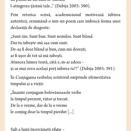
un pumn de lut cum se-nfioară
l-atingerea țărânii tale...” (Dabija 2003: 390).
Prin retorica scrisă, academicianul motivează iubirea
autentică, rezumând-o într-un poem care îmbracă forma unei
declarații de dragoste:
„Sunt rău. Sunt bun. Sunt nemilos. Sunt blând.
Dar tu iubește-mă așa cum sunt.
De-aș fi doar blând și bun, cum mă dorești,
ar fi ușor de tot să mă iubești.
Atuncea lumea toată, câtă e, m-ar adora –
și-ar mai avea același preț iubirea ta?!” (Dabija 2003: 391).
În
Conjugarea verbelor
, scriitorul surprinde efemeritatea
timpului și a vieții:
„Înainte conjugam bolovănoasele verbe
la timpul prezent, viitor și trecut.
De la o vreme, dar de la o vreme
le conjug doar la timpul pierdut [...]
Sub a lunii încercănată efigie –