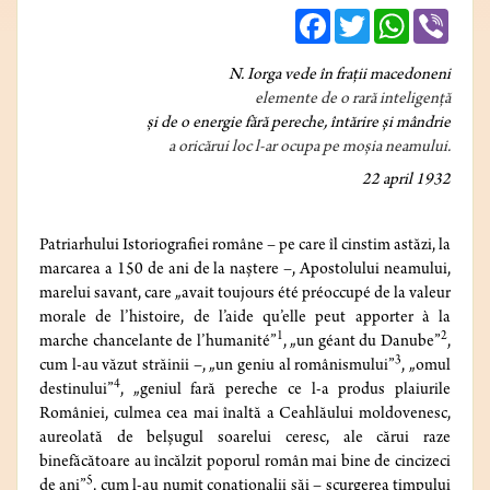
Facebook
Twitter
WhatsApp
Viber
N. Iorga
vede în fraţii macedoneni
elemente de o rară inteligenţă
şi de o energie fără pereche, întărire şi mândrie
a oricărui loc l-ar ocupa pe moşia neamului.
22 april 1932
Patriarhului Istoriografiei române – pe care îl cinstim astăzi, la
marcarea a 150 de ani de la naştere –, Apostolului neamului,
marelui savant, care „avait toujours été préoccupé de la valeur
morale de l’histoire, de l’aide qu’elle peut apporter à la
1
2
marche chancelante de l’humanité”
, „un géant du Danube”
,
3
cum l-au văzut străinii –, „un geniu al românismului”
, „omul
4
destinului”
, „geniul fară pereche ce l-a produs plaiurile
României, culmea cea mai înaltă a Ceahlăului moldovenesc,
aureolată de belşugul soarelui ceresc, ale cărui raze
binefăcătoare au încălzit poporul român mai bine de cincizeci
5
de ani”
, cum l-au numit conaţionalii săi – scurgerea timpului