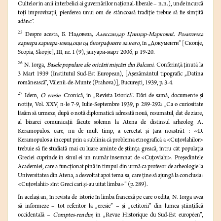
Cultelor în anii interbelici ai guvernărilor naţional-liberale – n.n.), unde încurcă
toţi improvizaţii, pierderea unui om de stâncoasă tradiţie trebue să fie simţită
adânc”.
25
Despre acesta, Б. Надовеза
, Александар Цинцаp-Марковиќ. Pолитичка
кариера кариера-иэвадоци од биографиите эа негo
, în „Документи” [Скопје,
Scopia, Skopje], III, nr. 1 (9), јaнуари-март 2006, p. 19-20.
26
N. Iorga,
Basele populare ale oricării mişcări din Balcani
. Conferinţă ţinută la
3 Mart 1939 (Institutul Sud-Est European), [Aşezământul tipografic „Datina
romănească”, Vălenii-de-Munte (Prahova)], Bucureşti, 1939, p. 3-4.
27
Idem,
O eresie
. Cronică, în „Revista Istorică”. Dări de samă, documente şi
notiţe, Vol. XXV, n-le 7-9, Iulie-Septembre 1939, p. 289-292: „Ca o curiositate
lăsăm să urmeze, după o notă diplomatică adresată nouă, resumatul, dat de ziare,
al bizarei comunicaţii făcute solemn la Atena de distinsul arheolog A.
Keramopulos. care, nu de mult timp, a cercetat şi ţara noastră1 : «D.
Keramopulos a început prin a sublinia că problema etnografică a <Cuţovlahilor>
trebuie să fie studiată mai cu luare aminte de ştiinţa greacă, întru cât populaţia
Greciei cuprinde în sînul ei un număr însemnat de <Cuţovlahi>. Preşedintele
Academiei, care a funcţionat pînă în timpul din urmă ca profesor de arheologie la
Universitatea din Atena, a desvoltat apoi tema sa, care ţine să ajungă la conclusia:
<Cuţovlahii> sînt Greci cari şi-au uitat limba»” (p. 289).
În acelaşi an, în revista de istorie în limba franceză pe care o edita, N. Iorga avea
să informeze – tot referitor la „eresie” – şi „cetitorii” din lumea ştiinţifică
occidentală –
Comptes-rendus
, în „Revue Historique du Sud-Est européen”,