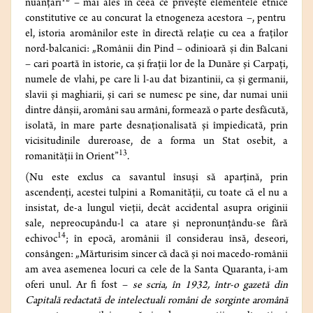
12
nuanţări
– mai ales în ceea ce priveşte elementele etnice
constitutive ce au concurat la etnogeneza acestora –, pentru
el, istoria aromânilor este în directă relaţie cu cea a fraţilor
nord-balcanici: „Românii din Pind – odinioară şi din Balcani
– cari poartă în istorie, ca şi fraţii lor de la Dunăre şi Carpaţi,
numele de vlahi, pe care li l-au dat bizantinii, ca şi germanii,
slavii şi maghiarii, şi cari se numesc pe sine, dar numai unii
dintre dânşii, aromâni sau armâni, formează o parte desfăcută,
isolată, în mare parte desnaţionalisată şi împiedicată, prin
vicisitudinile dureroase, de a forma un Stat osebit, a
13
romanităţii în Orient”
.
(Nu este exclus ca savantul însuşi să aparţină, prin
ascendenţi, acestei tulpini a Romanităţii, cu toate că el nu a
insistat, de-a lungul vieţii, decât accidental asupra originii
sale, nepreocupându-l ca atare şi nepronunţându-se fără
14
echivoc
; în epocă, aromânii îl considerau însă, deseori,
consângen: „Mărturisim sincer că dacă şi noi macedo-românii
am avea asemenea locuri ca cele de la Santa Quaranta, i-am
oferi unul. Ar fi fost –
se scria, în 1932, într-o gazetă din
Capitală redactată de intelectuali români de sorginte aromână