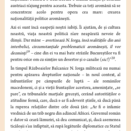
austriaci n’ajung pentru aceasta. Trebuie ca toţi aromânii să se
concentreze acolo pentru opera cea mare: crearea
naţionalităţii politice aromâneşti.
Azi ei sunt încă oaspeţii noştri iubiţi. Îi ajutăm, de şi cultura
noastră, viaţa noastră politică n’are neapărată nevoie de
dânşii. Dar mâne –
avertizează N. Iorga, însă realităţile din anii
interbelici, circumstanţiale problematicii aromâneşti, îl vor
19
dezminţi
– cine din ei va mai bate străzile Bucureştilor va fi
20
pentru orice om cu simţire un desertor şi o canalie (
sic!
)”
.
În timpul Războaielor Balcanice N. Iorga militează nu numai
pentru apărarea drepturilor naţionale – în noul context, al
înfruntărilor pe câmpurile de luptă – ale românilor
macedoneni, ci şi a vieţii fruntaşilor acestora, ameninţate, „se
pare”, cu tribunalele marţiale greceşti, cerând autorităţilor o
atitudine fermă, care, dacă s-ar fi adeverit ştirile, să ducă până
la ruperea relaţiilor dintre cele două ţări: „Ar fi o infamie
vrednică de un trib negru din adâncul Africei. Guvernul român
e dator să ceară lămuriri, să dea comunicat, şi, dacă asemenea
ticăloşii s’au înfăptuit, să rupă legăturile diplomatice cu Statul