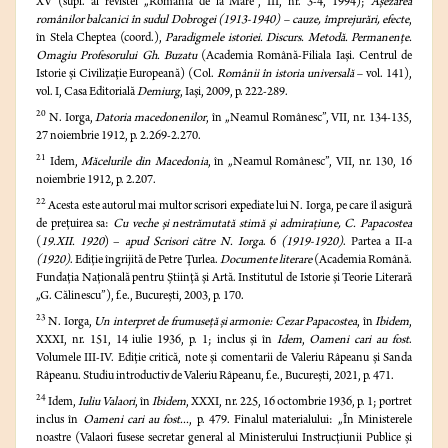
XV (supl. al revistei „România de la Mare”, III, nr. 3-4, 1994);
Aşezarea
românilor balcanici în sudul Dobrogei (1913-1940) – cauze, împrejurări, efecte
,
în Stela Cheptea (coord.),
Paradigmele istoriei. Discurs. Metodă. Permanenţe.
Omagiu Profesorului Gh. Buzatu
(Academia Română-Filiala Iaşi. Centrul de
Istorie şi Civilizaţie Europeană) (Col.
Românii în istoria universală –
vol. 141),
vol. I, Casa Editorială
Demiurg
, Iaşi, 2009, p. 222-289.
20
N. Iorga,
Datoria macedonenilor
, în „Neamul Românesc”, VII, nr. 134-135,
27 noiembrie 1912, p. 2.269-2.270.
21
Idem,
Măcelurile din Macedonia
, în „Neamul Românesc”, VII, nr. 130, 16
noiembrie 1912, p. 2.207.
22
Acesta este autorul mai multor scrisori expediate lui N. Iorga, pe care îl asigură
de preţuirea sa:
Cu veche şi nestrămutată stimă şi admiraţiune, C. Papacostea
(
19.XII. 1920
) –
apud
Scrisori către N. Iorga
. 6
(1919-1920)
. Partea a II-a
(1920)
. Ediţie îngrijită de Petre Ţurlea.
Documente literare
(Academia Română.
Fundaţia Naţională pentru Ştiinţă şi Artă. Institutul de Istorie şi Teorie Literară
„G. Călinescu”), f.e., Bucureşti, 2003, p. 170.
23
N. Iorga,
Un interpret de frumuseţă şi armonie: Cezar Papacostea
, în
Ibidem
,
XXXI, nr. 151, 14 iulie 1936, p. 1; inclus şi în
Idem
,
Oameni cari au fost
.
Volumele III-IV. Ediţie critică, note şi comentarii de Valeriu Râpeanu şi Sanda
Râpeanu. Studiu introductiv de Valeriu Râpeanu, f.e., Bucureşti, 2021, p. 471.
24
Idem,
Iuliu Valaori
, în
Ibidem
, XXXI, nr. 225, 16 octombrie 1936, p. 1; portret
inclus în
Oameni cari au fost...
, p. 479. Finalul materialului: „În Ministerele
noastre (Valaori fusese secretar general al Ministerului Instrucţiunii Publice şi