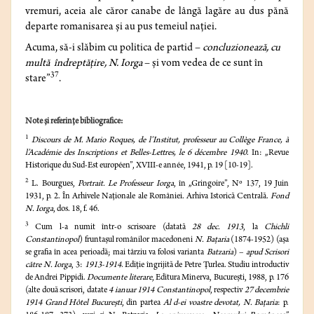
vremuri, aceia ale căror canabe de lângă lagăre au dus pănă
departe romanisarea şi au pus temeiul naţiei.
Acuma, să-i slăbim cu politica de partid –
concluzionează, cu
multă îndreptăţire, N. Iorga
– şi vom vedea de ce sunt în
37
stare”
.
Note și referințe bibliografice:
1
Discours de M. Mario Roques, de l’Institut, professeur au Collège France, à
l’Académie des Inscriptions et Belles-Lettres, le 6 décembre 1940
. In: „Revue
Historique du Sud-Est européen”, XVIII-e année, 1941, p. 19 [10-19].
2
L. Bourgues,
Portrait. Le Professeur Iorga
, în „Gringoire”, Nº 137, 19 Juin
1931, p. 2. În Arhivele Naţionale ale României. Arhiva Istorică Centrală.
Fond
N. Iorga
, dos. 18, f. 46.
3
Cum l-a numit într-o scrisoare (datată
28 dec. 1913
, la
Chichli
Constantinopol
) fruntaşul românilor macedoneni
N. Baţaria
(1874-1952) (aşa
se grafia în acea perioadă; mai târziu va folosi varianta
Batzaria
) –
apud
Scrisori
către N. Iorga
, 3:
1913-1914
. Ediţie îngrijită de Petre Ţurlea. Studiu introductiv
de Andrei Pippidi.
Documente literare
, Editura Minerva, Bucureşti, 1988, p. 176
(alte două scrisori, datate
4 ianuar 1914 Constantinopol
, respectiv
27 decembrie
1914 Grand Hôtel Bucureşti
, din partea
Al d-ei voastre devotat, N. Baţaria
: p.