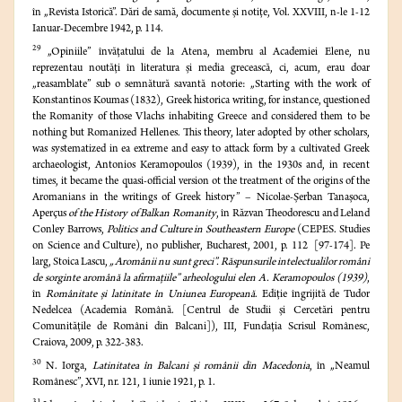
în „Revista Istorică”. Dări de samă, documente şi notiţe, Vol. XXVIII, n-le 1-12
Ianuar-Decembre 1942, p. 114.
29
„Opiniile” învăţatului de la Atena, membru al Academiei Elene, nu
reprezentau noutăţi în literatura şi media grecească, ci, acum, erau doar
„reasamblate” sub o semnătură savantă notorie: „Starting with the work of
Konstantinos Koumas (1832), Greek historica writing, for instance, questioned
the Romanity of those Vlachs inhabiting Greece and considered them to be
nothing but Romanized Hellenes. This theory, later adopted by other scholars,
was systematized in ea extreme and easy to attack form by a cultivated Greek
archaeologist, Antonios Keramopoulos (1939), in the 1930s and, in recent
times, it became the quasi-official version ot the treatment of the origins of the
Aromanians in the writings of Greek history” – Nicolae-Şerban Tanaşoca,
Aperçus
of the History of Balkan Romanity
, în Răzvan Theodorescu and Leland
Conley Barrows,
Politics and Culture in Southeastern Europe
(CEPES. Studies
on Science and Culture), no publisher, Bucharest, 2001, p. 112 [97-174]. Pe
larg, Stoica Lascu,
„Aromânii nu sunt greci”. Răspunsurile intelectualilor români
de sorginte aromână la afirmaţiile” arheologului elen A. Keramopoulos (1939)
,
în
Românitate şi latinitate în Uniunea Europeană
. Ediţie îngrijită de Tudor
Nedelcea (Academia Română. [Centrul de Studii şi Cercetări pentru
Comunităţile de Români din Balcani]), III, Fundaţia Scrisul Românesc,
Craiova, 2009,
p. 322-383.
30
N. Iorga,
Latinitatea în Balcani şi românii din Macedonia
, în „Neamul
Românesc”, XVI, nr. 121, 1 iunie 1921, p. 1.