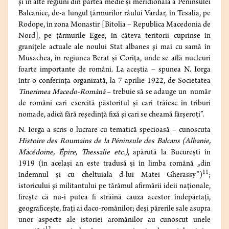
şi în alte regiuni din partea medie şi meridională a Peninsulei
Balcanice, de-a lungul ţărmurilor râului Vardar, în Tesalia, pe
Rodope, în zona Monastir [Bitolia – Republica Macedonia de
Nord], pe ţărmurile Egee, în câteva teritorii cuprinse în
graniţele actuale ale noului Stat albanes şi mai cu samă în
Musachea, în regiunea Berat şi Coriţa, unde se află nucleuri
foarte importante de români. La aceştia – spunea N. Iorga
într-o conferinţa organizată, la 7 aprilie 1922, de Societatea
Tinerimea Macedo-Română
– trebuie să se adauge un număr
de români cari exercită păstoritul şi cari trăiesc în triburi
nomade, adică fără reşedinţă fixă şi cari se cheamă fârşeroţi”.
N. Iorga a scris o lucrare cu tematică specioasă – cunoscuta
Histoire des Roumains de la Péninsule des Balcans (Albanie,
Macédoine, Épire, Thessalie etc.)
, apărută la Bucureşti în
1919 (în acelaşi an este tradusă şi în limba română „din
11
îndemnul şi cu cheltuiala d-lui Matei Gherassy”)
;
istoricului şi militantului pe tărâmul afirmării ideii naţionale,
fireşte că nu-i putea fi străină cauza acestor îndepărtaţi,
geograficeşte, fraţi ai daco-românilor; deşi părerile sale asupra
unor aspecte ale istoriei aromânilor au cunoscut unele