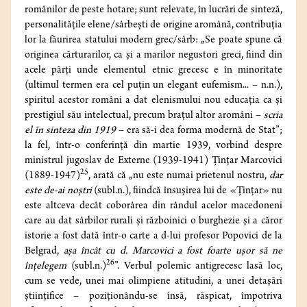
românilor de peste hotare; sunt relevate, în lucrări de sinteză,
personalităţile elene/sârbeşti de origine aromână, contribuţia
lor la făurirea statului modern grec/sârb: „Se poate spune că
originea cărturarilor, ca şi a marilor negustori greci, fiind din
acele părţi unde elementul etnic grecesc e în minoritate
(ultimul termen era cel puţin un elegant eufemism... – n.n.),
spiritul acestor români a dat elenismului nou educaţia ca şi
prestigiul său intelectual, precum braţul altor aromâni –
scria
el în sinteza din 1919
– era să-i dea forma modernă de Stat”;
la fel, într-o conferinţă din martie 1939, vorbind despre
ministrul jugoslav de Externe (1939-1941) Ţinţar Marcovici
25
(1889-1947)
, arată că „nu este numai prietenul nostru,
dar
este de-ai noştri
(subl.n.), fiindcă însuşirea lui de «Ţinţar» nu
este altceva decât coborârea din rândul acelor macedoneni
care au dat sârbilor rurali şi războinici o burghezie şi a căror
istorie a fost dată într-o carte a d-lui profesor Popovici de la
Belgrad,
aşa încât cu d. Marcovici
a fost foarte uşor să ne
26
înţelegem
(subl.n.)
”. Verbul polemic antigrecesc lasă loc,
cum se vede, unei mai olimpiene atitudini, a unei detaşări
ştiinţifice – poziţionându-se însă, răspicat, împotriva