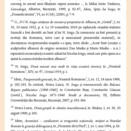
converg în sensul unei filiaţiuni expres aromâne –, la Mihai Sorin Vasilescu,
Genealogii
, Albatros, Bucureşti, 1999, p. 82-87;
Idem
,
Spiţa lui Iorga
, în
„Dosarele istoriei”, VI, nr. 6 (58), 22001, p. 7-9.
15
G.,
D-l N. Iorga cetăţean de onoare şi proprietar în Albania
, în „Graiul”, I, nr.
10, 10 iunie 1932, p. 4. La 19 noiembrie 2016 pe esplanada oraşului-staţiune
Sarandë a fost dezvelit un bust al lui N. Iorga (la ceremonie au fost prezenţi şi
invitaţi din România, între care şi semnatarul prezentului material); în
alocuţiunea viceprimarului oraşului s-a spus, între altele: „Acest bust (creaţie a
sculptorilor albanezi de origine aromână Zisa Musha și Mario Musha – n.n.)
reprezintă recunoştinţa noastră adusă lui Nicolae Iorga, omul care prin opera sa a
ajutat la crearea statului modern albanez”.
16
N. Iorga,
Două veacuri mai mult în viaţa noastră istorică
, în „Neamul
Românesc”, XIV, nr. 97, 14 mai 1919, p. 1.
17
Idem,
Paraponurile greceşti
, în „Neamul Românesc”, I, nr. 12, 18 iunie 1906,
p. 162-163. În context, Stoica Lascu,
N. Iorga şi evenimentele din Balcani.
Repere publicistice (1908-1940)
, în Constantin Buşe, Constantin Găucan
(coord.),
Nicolae Iorga 1871-1940. Studii şi documente
, III, Editura
Universităţii din Bucureşti, Bucureşti, 2007, p. 293-364.
18
Stoica Lascu,
Două greşeli în chestia macedoneană
, în
Ibidem
, I, nr. 30, 20
august 1906, p. 502.
19
Idem,
Aromânii – catalizatori ai revigorării naţionale, străjeri ai Statului
Român la graniţa dobrogeană
, în „Picurariu de la Pind”, I, nr. 1, mai 1994, p. XI-