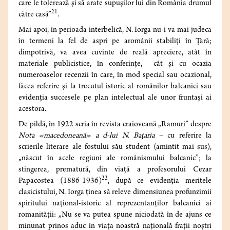
care le tolerează şi să arate supuşilor lui din România drumul
21
către casă”
.
Mai apoi, în perioada interbelică, N. Iorga nu-i va mai judeca
în termeni la fel de aspri pe aromânii stabiliţi în Ţară;
dimpotrivă, va avea cuvinte de reală apreciere, atât în
materiale publicistice, în conferinţe, cât şi cu ocazia
numeroaselor recenzii în care, în mod special sau ocazional,
făcea referire şi la trecutul istoric al românilor balcanici sau
evidenţia succesele pe plan intelectual ale unor fruntaşi ai
acestora.
De pildă, în 1922 scria în revista craioveană „Ramuri” despre
Nota «macedoneană» a d-lui N. Baţaria
– cu referire la
scrierile literare ale fostului său student (amintit mai sus),
„născut în acele regiuni ale românismului balcanic”; la
stingerea, prematură, din viaţă a profesorului Cezar
22
Papacostea (1886-1936)
, după ce evidenţia meritele
clasicistului, N. Iorga ţinea să releve dimensiunea profunzimii
spiritului naţional-istoric al reprezentanţilor balcanici ai
romanităţii: „Nu se va putea spune niciodată în de ajuns ce
minunat prinos aduc în viaţa noastră naţională fraţii noştri