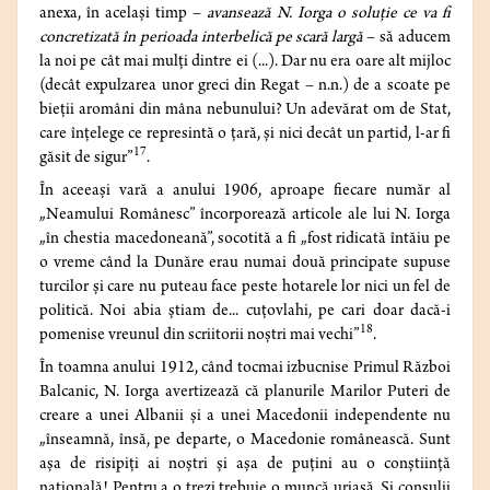
anexa, în acelaşi timp –
avansează N. Iorga o soluţie ce va fi
concretizată în perioada interbelică pe scară largă
– să aducem
la noi pe cât mai mulţi dintre ei (...). Dar nu era oare alt mijloc
(decât expulzarea unor greci din Regat – n.n.) de a scoate pe
bieţii aromâni din mâna nebunului? Un adevărat om de Stat,
care înţelege ce represintă o ţară, şi nici decât un partid, l-ar fi
17
găsit de sigur”
.
În aceeaşi vară a anului 1906, aproape fiecare număr al
„Neamului Românesc” încorporează articole ale lui N. Iorga
„în chestia macedoneană”, socotită a fi „fost ridicată întăiu pe
o vreme când la Dunăre erau numai două principate supuse
turcilor şi care nu puteau face peste hotarele lor nici un fel de
politică. Noi abia ştiam de... cuţovlahi, pe cari doar dacă-i
18
pomenise vreunul din scriitorii noştri mai vechi”
.
În toamna anului 1912, când tocmai izbucnise Primul Război
Balcanic, N. Iorga avertizează că planurile Marilor Puteri de
creare a unei Albanii şi a unei Macedonii independente nu
„înseamnă, însă, pe departe, o Macedonie românească. Sunt
aşa de risipiţi ai noştri şi aşa de puţini au o conştiinţă
naţională! Pentru a o trezi trebuie o muncă uriaşă. Şi consulii