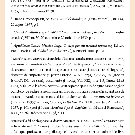
186-187, 373); vezi şi N. Batzaria,
La aniversarea „Neamului Românesc”.
Amintiri mai vechi şi mai noui
. În: „Neamul Românesc”, XXX, nr. 6, 9 ianuarie
1935, p. 1-2; vezi şi
infra
37, 38.
4
Dragoş Protopopescu,
N. Iorga, omul destinului
, în „Buna Vestire”, I, nr. 144,
20 august 1937, p. 1.
5
Ceahlăul culturii şi spiritualităţii Neamului Românesc
, în „Vestitorul creştin
ortodox”, VII, nr. 50, 20 octombrie-20 noiembrie 1939, p. 1.
6
Apud
Petre Ţurlea,
Nicolae Iorga. O viaţă pentru neamul românesc
,
Editura
Pro Historia (Col.
Clubul Istoricilor
, nr. 2), Bucureşti, 2001, p. 131.
7
Marele istoric va avea cuvinte de laudă atunci când semnalează apariţia, în 1932,
a volumului
Aromînii, dialectul aromîn, studiu lingvistic
: „Această vastă lucrare,
de cea mai mare importanţă, începe cu o introducere şi o cercetare bibliografică,
deosebit de importante şi pentru istorie” – N. Iorga,
Cronică
, în „Revista
Istorică”. Dări de samă, documente şi notiţe, Vol. XIX, n-le 1-3, Ianuar-Mart
1933, p. 61; ca şi la adresa acestuia: „Nu se poate spune în de ajuns care e bogăţia
punctelor de vedere, a noilor ştiri si frumoasa rînduială a formei în cuvîntarea de
intrare la Academia Romînă a d-lui Teodor Capidan,
Romanitatea balcanică
(Bucureşti 1935)” – Idem,
Cronică
, în
Ibidem
, Vol. XXIII, n-le 4-6, April-Iunie
1937, p. 191 (vezi şi Idem,
Ascultând pe d. Capidan
, în „Neamul Românesc”,
XXX, nr. 267, 8 decembrie 1936, p. 1).
Aprecieri la fel de elogioase, şi despre Anastase N. Hâciu – autorul consistentului
volum
Aromânii. Comerţ, industrie, arte, expansiune, civilisaţie
–, care, deşi
„n’est que professeur de philosophie”, „vient de donner un admirable livre