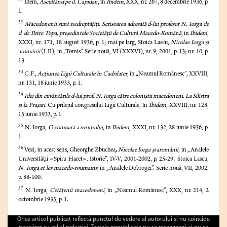
31
Idem,
Ascultând pe d. Capidan
, în
Ibidem
, XXX, nr. 267, 8 decembrie 1936, p.
1.
32
Macedonenii sunt nedreptăţiţi. Scrisoarea adresată d-lui profesor N. Iorga de
d. dr. Petre Topa, preşedintele Societăţii de Cultură Macedo-Română
, în
Ibidem
,
XXXI, nr. 171, 18 august 1936, p. 1; mai pe larg, Stoica Lascu,
Nicolae Iorga şi
aromânii
(I-II), în „Tomis”. Serie nouă, VI (XXXVI), nr. 9, 2001, p. 13; nr. 10, p.
13.
33
C.F.,
Acţiunea Ligii Culturale în Cadrilater
, în „Neamul Românesc”, XXVIII,
nr. 131, 18 iunie 1933, p. 1.
34
Idei din cuvântările d-lui prof. N. Iorga către coloniştii macedoneni. La Silistra
şi la Fraşari
.
Cu prilejul congresului Ligii Culturale, în
Ibidem
, XXVIII, nr. 128,
15 iunie 1933, p. 1.
35
N. Iorga,
O comoară a neamului
, în
Ibidem
, XXXI, nr. 132, 28 iunie 1936, p.
1.
36
Vezi, în acest sens, Gheorghe Zbuchea
,
Nicolae Iorga şi aromânii
, în
„Analele
Universităţii «Spiru Haret». Istorie”, IV-V, 2001-2002, p. 25-29; Stoica Lascu,
N. Iorga et les macédo-roumains
, în „Analele Dobrogei”. Serie nouă, VII, 2002,
p. 88-100.
37
N. Iorga,
Cetăţenii macedoneni
, în „Neamul Românesc”, XXX, nr. 214, 2
octombrie 1935, p. 1.
Orice articol publicat reflectă punctul de vedere al autorului şi nu coincide