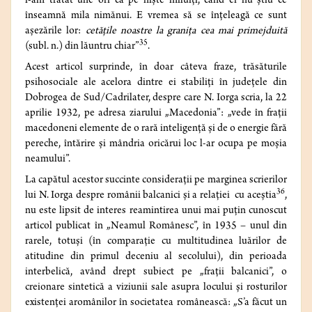
i-am tratat une ori ca pe nişte miluiţi, când ei nu ştiu ce
înseamnă mila nimănui. E vremea să se înţeleagă ce sunt
aşezările lor:
cetăţile noastre la graniţa cea mai primejduită
35
(subl. n.) din lăuntru chiar”
.
Acest articol surprinde, în doar câteva fraze, trăsăturile
psihosociale ale acelora dintre ei stabiliţi în judeţele din
Dobrogea de Sud/Cadrilater, despre care N. Iorga scria, la 22
aprilie 1932, pe adresa ziarului „Macedonia”: „vede în fraţii
macedoneni elemente de o rară inteligenţă şi de o energie fără
pereche, întărire şi mândria oricărui loc l-ar ocupa pe moşia
neamului”.
La capătul acestor succinte consideraţii pe marginea scrierilor
36
lui N. Iorga despre românii balcanici şi a relaţiei cu aceştia
,
nu este lipsit de interes reamintirea unui mai puţin cunoscut
articol publicat în „Neamul Românesc”, în 1935 – unul din
rarele, totuşi (în comparaţie cu multitudinea luărilor de
atitudine din primul deceniu al secolului), din perioada
interbelică, având drept subiect pe „fraţii balcanici”, o
creionare sintetică a viziunii sale asupra locului şi rosturilor
existenţei aromânilor în societatea românească: „S’a făcut un