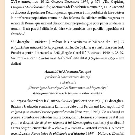
XVI-e année, nos. 10-12, Octobre-Decembre 1939, p. 374: „Th. Capidan,
Originea Macedoromânilor
, Mémoires de l’Académie Roumaine, IX, 2 «répond
au discours du professeur Kéramopoulos, qui a essayé l’imposibilité de faire dériver
la nombreuse population roumaine des Balcans d’auxiliaires militaires grecs au
service de Rome, qui auraient désappris leur propre langue pour parler un dialecte
roman. Il n’a pas été difficile de faire voir combien une pareille hypothèse est
absurde»”.
28
Gheorghe I. Brătianu [Profesor la Universitatea Mihăileană din Iaşi],
O
enigmă şi un miracol istoric: poporul român
. Cu 5 planşe şi a hărţii afară din text,
Fundaţia pentru Literatură şi Artă „Regele Carol II”, Bucureşti, 1940, p. 28-29.
Volumul – al cărui
Cuvânt înainte
(p. 7-8) este datat
3 Septemvrie 1939
– este
dedicat
Amintirii lui Alexandru Xenopol
profesor la Universitatea din Iaşi
a cărui carte
„Une ènigme historique: Les Roumains aux Moyen Âge”
stă de jumătate de veac la temelia acestor cercetări
.
N. Iorga va face referire la el, într-o
Cronică
(publicată postum): „D. Gheorghe I.
Brătianu traduce în romăneşte lămuririle date d-lui Ferdinand Lot, supt titlul
O
enigmă şi un miracol istoric: poporul român
(Bucureşti, 1940). Ce se adaugă cu
privire la preistorie e cules din multe locuri, dar nu formează o teorie şi cu atât mai
puţin o dovadă.
Se dă şi un răspuns d-lui Keramopulos
(subl.n.) şi se discută
asupra originii cuvintelor de «Vlah» şi «Român». Autorul citează şi o lucrare
recentă a sa în
Revue belge de philologie et d’histoire
, 1939” – N. Iorga,
Cronică
,