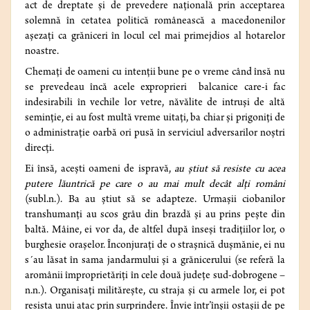
act de dreptate şi de prevedere naţională prin acceptarea
solemnă în cetatea politică românească a macedonenilor
aşezaţi ca grăniceri în locul cel mai primejdios al hotarelor
noastre.
Chemaţi de oameni cu intenţii bune pe o vreme când însă nu
se prevedeau încă acele exproprieri balcanice care-i fac
indesirabili în vechile lor vetre, năvălite de intruşi de altă
seminţie, ei au fost multă vreme uitaţi, ba chiar şi prigoniţi de
o administraţie oarbă ori pusă în serviciul adversarilor noştri
direcţi.
Ei însă, aceşti oameni de ispravă,
au ştiut să resiste cu acea
putere lăuntrică pe care o au mai mult decât alţi români
(subl.n.). Ba au ştiut să se adapteze. Urmaşii ciobanilor
transhumanţi au scos grâu din brazdă şi au prins peşte din
baltă. Mâine, ei vor da, de altfel după înseşi tradiţiilor lor, o
burghesie oraşelor. Înconjuraţi de o straşnică duşmănie, ei nu
s´au lăsat în sama jandarmului şi a grănicerului (se referă la
aromânii împroprietăriţi în cele două judeţe sud-dobrogene –
n.n.). Organisaţi milităreşte, cu straja şi cu armele lor, ei pot
resista unui atac prin surprindere. Învie într’înşii ostaşii de pe