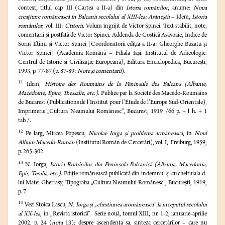
context, titlul cap. III (Cartea a II-a) din
Istoria românilor
, anume:
Noua
creaţiune românească în Balcanii secolului al XIII-lea: Asăneştii
– Idem,
Istoria
românilor
, vol. III:
Ctitorii
. Volum îngrijit de Victor Spinei. Text stabilit, note,
comentarii şi postfaţă de Victor Spinei. Addenda de Costică Asăvoaie, Indice de
Sorin Iftimi şi Victor Spinei [Coordonatorii ediţia a II-a: Gheorghe Buzatu şi
Victor Spinei] (Academia Română – Filiala Iaşi. Institutul de Arheologie.
Centrul de Istorie şi Civilizaţie Europeană), Editura Enciclopedică, Bucureşti,
1993, p. 77-87 (p. 87-89:
Note şi comentarii
).
11
Idem,
Histoire des Roumains de la Péninsule des Balcans (Albanie,
Macédoine, Épire, Thessalie, etc.)
. Publiée par la Société des Macédo-Roumains
de Bucarest (Publications de l’Institut pour l’Étude de l’Europe Sud-Orientale),
Imprimerie „Cultura Neamului Romănesc”, Bucarest, 1919 /66 p. + l h. + 1
tab./.
12
Pe larg, Mircea Popescu,
Nicolae Iorga şi problema armânească
, în
Noul
Album Macedo-Român
(Institutul Român de Cercetări), vol. I, Freiburg, 1959,
p. 265-302.
13
N. Iorga,
Istoria Romînilor din Peninsula Balcanică (Albania, Macedonia,
Epir, Tesalia, etc.)
.
Ediţie romănească publicată din îndemnul şi cu cheltuiala d-
lui Matei Gherrasy, Tipografia „Cultura Neamului Romănesc”, Bucureşti, 1919,
p. 7.
14
Vezi Stoica Lascu,
N. Iorga şi „chestiunea aromânească” la începutul secolului
al XX-lea
, în „Revista istorică”. Serie nouă, tomul XIII, nr. 1-2, ianuarie-aprilie
2002, p. 24 (
nota
13); despre ascendenţa sa, sinteza cercetărilor – care nu