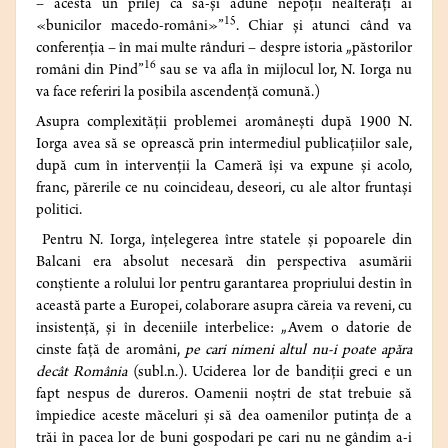
– acesta un prilej ca să-şi adune nepoţii nealteraţi ai
15
«bunicilor macedo-români»”
. Chiar şi atunci când va
conferenţia – în mai multe rânduri – despre istoria „păstorilor
16
români din Pind”
sau se va afla în mijlocul lor, N. Iorga nu
va face referiri la posibila ascendenţă comună.)
Asupra complexităţii problemei aromâneşti după 1900 N.
Iorga avea să se oprească prin intermediul publicaţiilor sale,
după cum în intervenţii la Cameră îşi va expune şi acolo,
franc, părerile ce nu coincideau, deseori, cu ale altor fruntaşi
politici.
Pentru N. Iorga, înţelegerea între statele şi popoarele din
Balcani era absolut necesară din perspectiva asumării
conştiente a rolului lor pentru garantarea propriului destin în
această parte a Europei, colaborare asupra căreia va reveni, cu
insistenţă, şi în deceniile interbelice: „Avem o datorie de
cinste faţă de aromâni,
pe cari nimeni altul nu-i poate apăra
decât România
(subl.n.). Uciderea lor de bandiţii greci e un
fapt nespus de dureros. Oamenii noştri de stat trebuie să
împiedice aceste măceluri şi să dea oamenilor putinţa de a
trăi în pacea lor de buni gospodari pe cari nu ne gândim a-i