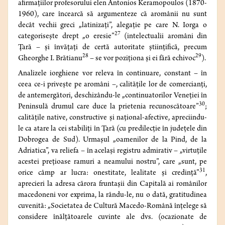
afirmaţiilor profesorului elen Antonios Keramopoulos (1870-
1960), care încearcă să argumenteze că aromânii nu sunt
decât vechii greci „latinizaţi”, alegaţie pe care N. Iorga o
27
categoriseşte drept „o eresie”
(intelectualii aromâni din
Ţară – şi învăţaţi de certă autoritate ştiinţifică, precum
28
29
Gheorghe I. Brătianu
– se vor poziţiona şi ei fără echivoc
).
Analizele iorghiene vor releva în continuare, constant – în
ceea ce-i priveşte pe aromâni –, calităţile lor de comercianţi,
de antemergători, deschizându-le „continuatorilor Veneţiei în
30
Peninsulă drumul care duce la prietenia recunoscătoare”
;
calităţile native, constructive şi naţional-afective, apreciindu-
le ca atare la cei stabiliţi în Ţară (cu predilecţie în judeţele din
Dobrogea de Sud). Urmaşul „oamenilor de la Pind, de la
Adriatica”, va reliefa – în acelaşi registru admirativ – „virtuţile
acestei preţioase ramuri a neamului nostru”, care „sunt, pe
31
orice câmp ar lucra: onestitate, lealitate şi credinţă”
,
aprecieri la adresa cărora fruntaşii din Capitală ai românilor
macedoneni vor exprima, la rându-le, nu o dată, gratitudinea
cuvenită: „Societatea de Cultură Macedo-Română înţelege să
considere înălţătoarele cuvinte ale dvs. (ocazionate de