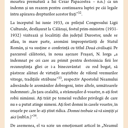
moartea prematură a Iui Cezar Papacostea – n.n.) ca un
îndemn şi un reazem pentru continuarea luptei pe căi legale
32
întru apărarea drepturilor acestor fraţi”
.
La începutul lui iunie 1933, cu prilejul Congresului Ligii
Culturale, desfăşurat la Călăraşi, fostul prim-ministru (1931-
1932) vizitează şi localităţi din judeţul Durostor, unde se
aflau, în mare parte, aromâni împroprietăriţi de Statul
Român, şi va susţine o conferinţă cu titlul
Două civilisaţii
. Pe
parcursul călătoriei, în noua aşezare Fraşari, N. Iorga „a
îndemnat pe cei care au primit pentru destoinicia firii lor
recunoştinţa gliei ce i-a binecuvântat cu rod bogat, să
păstreze alături de virtuţile neştirbite de viforul vremurilor
33
vitrege, tradiţiile străbune”
, respectiv Apostolul Neamului
adresându-le aromânilor dobrogeni, între altele, următoarele
îndemnuri: „În ţara cealaltă, a strămoşilor d-voastre, n-aţi fost
robii nimănui. Aţi trăit pe temeiul vechilor privilegii de care
nu s-a putut atinge nimeni. Aţi fost domni în casele voastre, în
oraşele pe care le-aţi ştiut ridica.
Domni trebuie să vă simţiţi şi
34
aici
(subl.n.)”
.
De asemenea, el va scrie un emoţionant articol în „Neamul