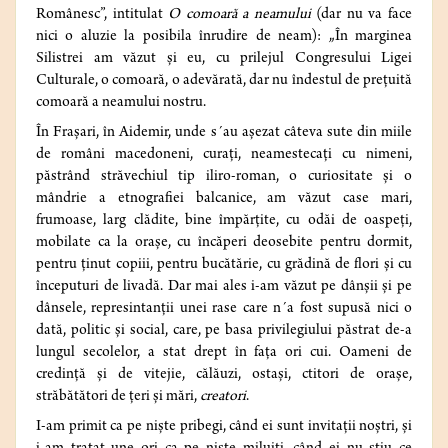
Românesc”, intitulat
O comoară a neamului
(dar nu va face
nici o aluzie la posibila înrudire de neam): „În marginea
Silistrei am văzut şi eu, cu prilejul Congresului Ligei
Culturale, o comoară, o adevărată, dar nu îndestul de preţuită
comoară a neamului nostru.
În Fraşari, în Aidemir, unde s´au aşezat câteva sute din miile
de români macedoneni, curaţi, neamestecaţi cu nimeni,
păstrând străvechiul tip iliro-roman, o curiositate şi o
mândrie a etnografiei balcanice, am văzut case mari,
frumoase, larg clădite, bine împărţite, cu odăi de oaspeţi,
mobilate ca la oraşe, cu încăperi deosebite pentru dormit,
pentru ţinut copiii, pentru bucătărie, cu grădină de flori şi cu
începuturi de livadă. Dar mai ales i-am văzut pe dânşii şi pe
dânsele, represintanţii unei rase care n´a fost supusă nici o
dată, politic şi social, care, pe basa privilegiului păstrat de-a
lungul secolelor, a stat drept în faţa ori cui. Oameni de
credinţă şi de vitejie, călăuzi, ostaşi, ctitori de oraşe,
străbătători de ţeri şi mări,
creatori
.
I-am primit ca pe nişte pribegi, când ei sunt invitaţii noştri, şi