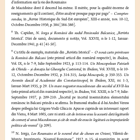
d’information sur la vie des Roumains
de Macédoine dont il descend lui-même. Il mérite, pour la qualité énorme de
reseignements qu’il contient, d’être analysé presque page par page” –
Comptes-
rendus
, în „Revue Historique du Sud-Est européen”, XIII-e année, nos. 10-12,
Octobre-Decembre 1936, p. 384 [384-386].
8
Th. Capidan,
N. Iorga şi Românii din sudul Peninsulei Balcanice
, „Revista
Istorică”. Dări de samă, documente şi notiţe, Vol. XXVII, n-le 1-12, Ianuar-
Decembre 1941, p. 41 [41-50].
9
Cu titlu de exemplu, materiale din „Revista Istorică” –
O nouă carte privitoare
la Romînii din Balcani
(este primul articol din numărul respectiv), în
Ibidem
,
Vol. IX, n-le 7-9, Iulie-Septembre 1923, p. 113-114.
Un Moscopolean Patriarh
de Ohrida – şi donaţia lui Gheorghe Castriotul
, în
Ibidem
, Vol. XVIII, n-le 10-
12, Octombre-Decembre 1932, p. 314-315;
Iarăşi Moscopole
, p. 350-353.
Un
Aromîn dascăl al Academiei din Constantinopol
, în
Ibidem
, XXI, nr. 1-3,
Ianuar-Mart 1935, p. 29.
Un mare negustor macedonean din secolul al XVlI-lea
(este primul articol din numărul respectiv), în
Ibidem
, Vol. XXIII, n-le 7-9, Iulie-
Septembre 1937, p. 209-210: „Încetul pe încetul însemnătatea elementului
romănesc în Balcani prinde a se afirma. În frumosul studiu al d-lui Andrei Veress
despre pribegia lui Grigore-Vodă Ghica în Apus se cuprinde un interesant raport
din Viena, 8 Mart 1665, care ni arată
cât de întinse erau la această dată legăturile
de comerţ al unui Macedonean şi cât de mult ele erau în legătură cu împrejurările
politice ale vremii
” (p. 209).
10
N. Iorga,
Les Roumains et le nouvel état de choses en Orient
, Vălenii-de-
Munte, Imprimeria „Neamul Românesc”, 1912, p. 15; să reamintim, în acest