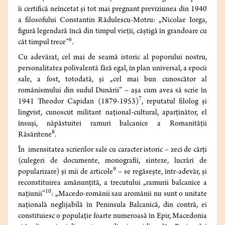
îi certifică neîncetat şi tot mai pregnant previziunea din 1940
a filosofului Constantin Rădulescu-Motru: „Nicolae Iorga,
figură legendară încă din timpul vieţii, câştigă în grandoare cu
6
cât timpul trece”
.
Cu adevărat, cel mai de seamă istoric al poporului nostru,
personalitatea polivalentă fără egal, în plan universal, a epocii
sale, a fost, totodată, şi „cel mai bun cunoscător al
românismului din sudul Dunării” – aşa cum avea să scrie în
7
1941 Theodor Capidan (1879-1953)
, reputatul filolog şi
lingvist, cunoscut militant naţional-cultural, aparţinător, el
însuşi, năpăstuitei ramuri balcanice a Romanităţii
8
Răsăritene
.
În imensitatea scrierilor sale cu caracter istoric – zeci de cărţi
(culegeri de documente, monografii, sinteze, lucrări de
9
popularizare) şi mii de articole
– se regăseşte, într-adevăr, şi
reconstituirea amănunţită, a trecutului „ramurii balcanice a
10
naţiunii”
: „Macedo-românii sau aromânii nu sunt o unitate
naţională neglijabilă în Peninsula Balcanică, din contră, ei
constituiesc o populaţie foarte numeroasă în Epir, Macedonia