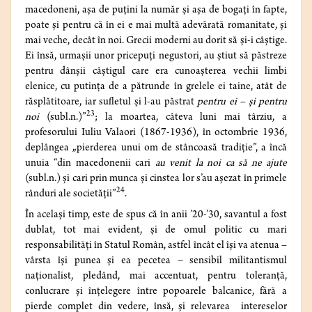
macedoneni, aşa de puţini la număr şi aşa de bogaţi în fapte,
poate şi pentru că în ei e mai multă adevărată romanitate, şi
mai veche, decât în noi. Grecii moderni au dorit să şi-i câştige.
Ei însă, urmaşii unor pricepuţi negustori, au ştiut să păstreze
pentru dânşii câştigul care era cunoaşterea vechii limbi
elenice, cu putinţa de a pătrunde în grelele ei taine, atât de
răsplătitoare, iar sufletul şi l-au păstrat
pentru ei – şi pentru
23
noi
(subl.n.)”
; la moartea, câteva luni mai târziu, a
profesorului Iuliu Valaori (1867-1936), în octombrie 1936,
deplângea „pierderea unui om de stâncoasă tradiţie”, a încă
unuia “din macedonenii cari
au venit la noi ca să ne ajute
(subl.n.) şi cari prin munca şi cinstea lor s’au aşezat în primele
24
rânduri ale societăţii”
.
În acelaşi timp, este de spus că în anii ’20-’30, savantul a fost
dublat, tot mai evident, şi de omul politic cu mari
responsabilităţi în Statul Român, astfel încât el îşi va atenua –
vârsta îşi punea şi ea pecetea – sensibil militantismul
naţionalist, pledând, mai accentuat, pentru toleranţă,
conlucrare şi înţelegere între popoarele balcanice, fără a
pierde complet din vedere, însă, şi relevarea intereselor