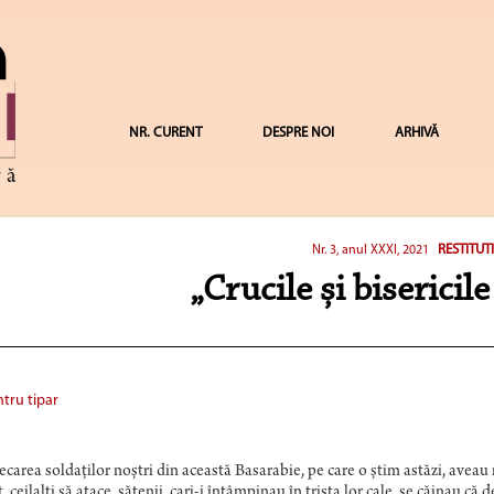
NR. CURENT
DESPRE NOI
ARHIVĂ
RESTITUT
Nr. 3, anul XXXI, 2021
„Crucile și bisericil
tru tipar
ecarea soldaților noștri din această Basarabie, pe care o știm astăzi, aveau
t, ceilalți să atace, sătenii, cari-i întâmpinau în trista lor cale, se căinau c