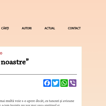
CĂRȚI
AUTORI
ACTUAL
CONTACT
IO
e noastre”
Facebook
Twitter
WhatsApp
Viber
 mai multă voie s-o apere decât, cu tancuri și avioane
ă de acum înainte nu vor mai avea sprijinul și