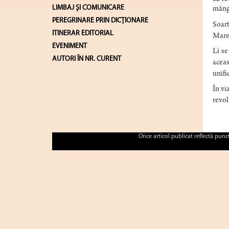
LIMBAJ ŞI COMUNICARE
mângâ
PEREGRINARE PRIN DICȚIONARE
Soart
ITINERAR EDITORIAL
Mare,
EVENIMENT
Li se
AUTORI ÎN NR. CURENT
aceas
unifi
În vi
revol
Orice articol publicat reflectă pun