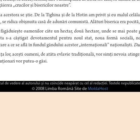
ierea „crucilor și bisericilor noastre”.
a acestora se știe. De la Tighina și de la Hotin am privit și eu malul celăla
 se ridica obișnuita casă de adunări comunistă. Alături biserica era pocită, 
 făgăduiește oamenilor câte un hectar, două hectare, unde se mai poate g
ta s-a câștigat devotamentul pentru noul stat, noua formă socială, n
care a ce se află în fundul gândului acestor „internaționali” naționaliști.
Dar
ața lor, acești oameni, de atâta evlavie tradițională, vor simți nevoia atingeri
uționari vor putea-o găsi.
ctul de vedere al autorului şi nu coincide neapărat cu cel al redacţiei. Textele nepublicate
© 2008 Limba Română Site de
MoldaHost