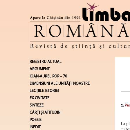
REGISTRU ACTUAL
ARGUMENT
IOAN-AUREL POP – 70
DIMENSIUNI ALE UNITĂŢII NOASTRE
LECŢIILE ISTORIEI
EX CIVITATE
SINTEZE
Pen
CĂRŢI ŞI ATITUDINI
POESIS
La pl
INEDIT
cu to