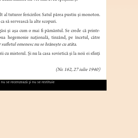
lt al tuturor fericirilor. Satul părea pustiu și monoton.
ca să servească la alte scopuri.
ăsi și așa cum o mai fi pământul. Se crede că printr-
oua hegemonie națională, tinzând, pe încetul, către
 sufletul omenesc nu se hrănește cu atâta.
i cu misterul. Și nu la casa sovietică și la noii ei sfinți
(Nr. 162, 27 iulie 1940)
 nu se recenzează şi nu se restituie