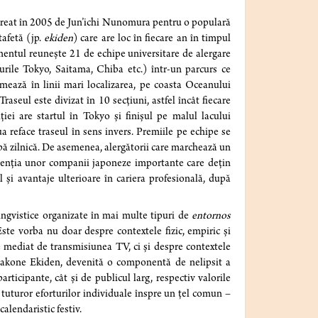
 creat în 2005 de Jun’ichi Nunomura pentru o populară
tafetă (jp.
ekiden
) care are loc în fiecare an în timpul
mentul reunește 21 de echipe universitare de alergare
rile Tokyo, Saitama, Chiba etc.) într-un parcurs ce
ează în linii mari localizarea, pe coasta Oceanului
 Traseul este divizat în 10 secțiuni, astfel încât fiecare
ei are startul în Tokyo și finișul pe malul lacului
a reface traseul în sens invers. Premiile pe echipe se
apă zilnică. De asemenea, alergătorii care marchează un
atenția unor companii japoneze importante care dețin
 și avantaje ulterioare în cariera profesională, după
ingvistice organizate în mai multe tipuri de
entornos
Este vorba nu doar despre contextele fizic, empiric și
fie mediat de transmisiunea TV, ci și despre contextele
i Hakone Ekiden, devenită o componentă de nelipsit a
rticipante, cât și de publicul larg, respectiv valorile
 tuturor eforturilor individuale înspre un țel comun –
alendaristic festiv.