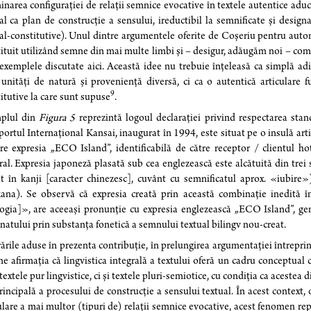
narea configurației de relații semnice evocative în textele autentice adu
al ca plan de construcție a sensului, ireductibil la semnificate și designa
al-constitutive). Unul dintre argumentele oferite de Coșeriu pentru auto
ituit utilizând semne din mai multe limbi și – desigur, adăugăm noi – com
exemplele discutate aici. Această idee nu trebuie înțeleasă ca simplă adi
unități de natură și proveniență diversă, ci ca o autentică articulare f
9
itutive la care sunt supuse
.
plul din
Figura 5
reprezintă logoul declarației privind respectarea sta
ortul Internațional Kansai, inaugurat în 1994, este situat pe o insulă artif
ire expresia „ECO Island”, identificabilă de către receptor / clientul ho
ral. Expresia japoneză plasată sub cea englezească este alcătuită din trei
t în kanji [caracter chinezesc], cuvânt cu semnificatul aprox. «iubire
ana). Se observă că expresia creată prin această combinație inedită în
ogia]», are aceeași pronunție cu expresia englezească „ECO Island”, gen
natului prin substanța fonetică a semnului textual bilingv nou-creat.
rările aduse în prezenta contribuție, în prelungirea argumentației întrep
ne afirmația că lingvistica integrală a textului oferă un cadru conceptual 
textele pur lingvistice, ci și textele pluri-semiotice, cu condiția ca acest
rincipală a procesului de construcție a sensului textual. În acest context,
ulare a mai multor (tipuri de) relații semnice evocative, acest fenomen re