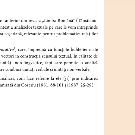
rticol anterior din revista „Limba Română” (Tămâianu-
ontext a analizelor textuale pe care le vom întreprinde
ra coșeriană, relevante pentru problematica relațiilor
1
vocative
,
care, împreună cu funcțiile bühleriene ale
ă vectori în construcția sensului textual. În calitate de
unități non-lingvistice, fapt care permite o analiză
care combină unități verbale și unități non-verbale.
 analizei, vom face referire la ele (și) prin indicarea
organizată din Coseriu (1981: 68-101 și 1987: 25-29):