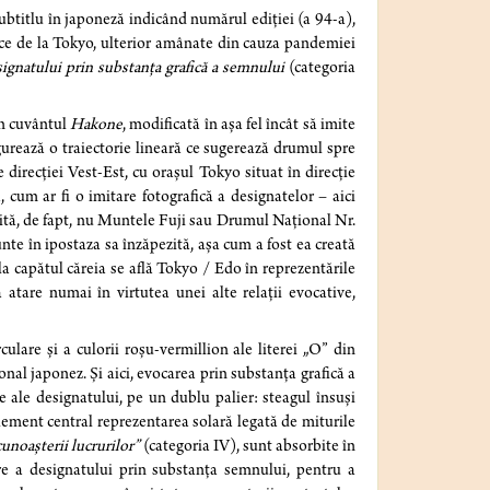
ubtitlu în japoneză indicând numărul ediției (a 94-a),
ice de la Tokyo, ulterior amânate din cauza pandemiei
signatului prin substanța grafică a semnului
(categoria
in cuvântul
Hakone
, modificată în așa fel încât să imite
urează o traiectorie lineară ce sugerează drumul spre
direcției Vest-Est, cu orașul Tokyo situat în direcție
, cum ar fi o imitare fotografică a designatelor – aici
ită, de fapt, nu Muntele Fuji sau Drumul Național Nr.
munte în ipostaza sa înzăpezită, așa cum a fost ea creată
la capătul căreia se află Tokyo / Edo în reprezentările
a atare numai în virtutea unei alte relații evocative,
culare și a culorii roșu-vermillion ale literei „O” din
ional japonez. Și aici, evocarea prin substanța grafică a
 ale designatului, pe un dublu palier: steagul însuși
element central reprezentarea solară legată de miturile
unoașterii lucrurilor”
(categoria IV), sunt absorbite în
are a designatului prin substanța semnului, pentru a