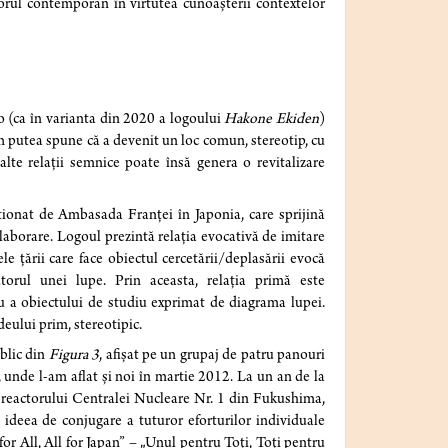
atorul contemporan în virtutea cunoașterii contextelor
ro (ca în varianta din 2020 a logoului
Hakone Ekiden
)
am putea spune că a devenit un loc comun, stereotip, cu
alte relații semnice poate însă genera o revitalizare
tionat de Ambasada Franței în Japonia, care sprijină
colaborare. Logoul prezintă relația evocativă de imitare
e țării care face obiectul cercetării/deplasării evocă
torul unei lupe. Prin aceasta, relația primă este
u a obiectului de studiu exprimat de diagrama lupei.
eului prim, stereotipic.
ublic din
Figura 3
, afișat pe un grupaj de patru panouri
 unde l-am aflat și noi în martie 2012. La un an de la
 reactorului Centralei Nucleare Nr. 1 din Fukushima,
n ideea de conjugare a tuturor eforturilor individuale
or All, All for Japan” – „Unul pentru Toți, Toți pentru