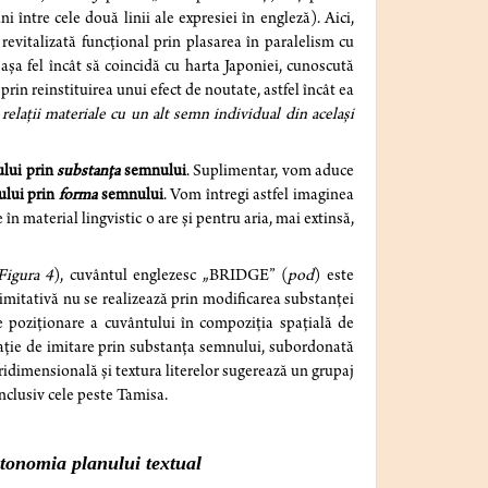
 între cele două linii ale expresiei în engleză). Aici,
revitalizată funcțional prin plasarea în paralelism cu
 așa fel încât să coincidă cu harta Japoniei, cunoscută
prin reinstituirea unui efect de noutate, astfel încât ea
i
relații materiale cu un alt semn individual din același
ului prin
substanța
semnului
. Suplimentar, vom aduce
ului prin
forma
semnului
. Vom întregi astfel imaginea
în material lingvistic o are și pentru aria, mai extinsă,
Figura 4
), cuvântul englezesc „BRIDGE” (
pod
) este
a imitativă nu se realizează prin modificarea substanței
de poziționare a cuvântului în compoziția spațială de
elație de imitare prin substanța semnului, subordonată
tridimensională și textura literelor sugerează un grupaj
inclusiv cele peste Tamisa.
utonomia planului textual