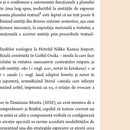
ce și o confirmare a autonomiei funcționale a planului
te (mai larg spus, ireductibil la unitățile de expresie
8
nomia planului textual
este faptul că un text poate fi
binând unități din diverse sisteme semiotice, așa cum
ționare mecanică, la suprafața materială a textului, a
uncțională a acestor unități prin procedeele textual-
ndardelor ecologice la Hotelul Nikko Kansai Airport.
icială construită în Golful Osaka – insula la care face
telului în virtutea cunoașterii contextelor empiric și
 sub-unități:
eko
(< engl.
eco-
, notat în katakana) +
ai
») +
rando
(< engl.
land
, adaptat fonetic și notat în
 japoneză, semnificând literal «insula care iubește
erând astfel, împreună cu ea, o relație de evocare a
rinse în Tămâianu-Morita (2020), au avut menirea de a
comprehensiv și flexibil, capabil să trateze coerent nu
ea din urmă să aibă o componentă verbală ce configurează
 o atenție specială se cuvine acordată modalităților de
prezentând una din strategiile expresive ce atestă ceea