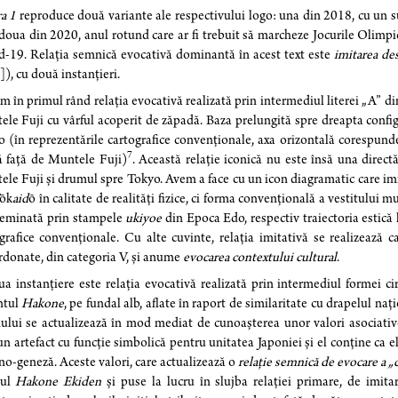
ra 1
reproduce două variante ale respectivului logo: una din 2018, cu un s
 doua din 2020, anul rotund care ar fi trebuit să marcheze Jocurile Olimp
-19. Relația semnică evocativă dominantă în acest text este
imitarea de
1]), cu două instanțieri.
 în primul rând relația evocativă realizată prin intermediul literei „A” d
le Fuji cu vârful acoperit de zăpadă. Baza prelungită spre dreapta config
 (în reprezentările cartografice convenționale, axa orizontală corespunde 
7
ă față de Muntele Fuji)
. Această relație iconică nu este însă una directă
le Fuji și drumul spre Tokyo. Avem a face cu un icon diagramatic care im
ōk
aid
ō în calitate de realități fizice, ci forma convențională a vestitului 
seminată prin stampele
ukiyoe
din Epoca Edo, respectiv traiectoria estică 
grafice convenționale. Cu alte cuvinte, relația imitativă se realizează c
donate, din categoria V, și anume
evocarea contextului cultural
.
a instanțiere este relația evocativă realizată prin intermediul formei cir
ntul
Hakone
, pe fundal alb, aflate în raport de similaritate cu drapelul naț
lui se actualizează în mod mediat de cunoașterea unor valori asociative
un artefact cu funcție simbolică pentru unitatea Japoniei și el conține ca 
no-geneză. Aceste valori, care actualizează o
relație semnică de evocare a „c
-ul
Hakone Ekiden
și puse la lucru în slujba relației primare, de imit