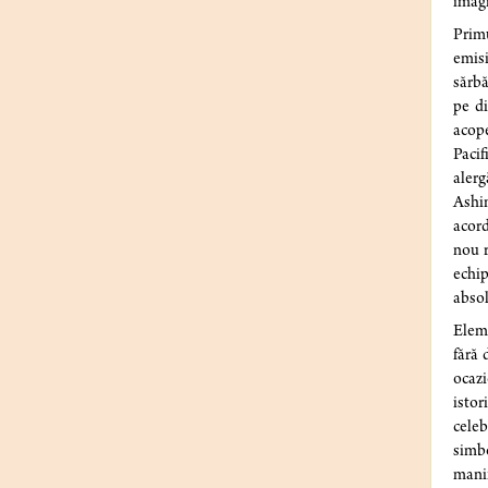
imagi
Primu
emisi
sărbă
pe di
acope
Pacif
alerg
Ashi
acord
nou r
echip
absol
Eleme
fără 
ocazi
istor
celeb
simbo
manif