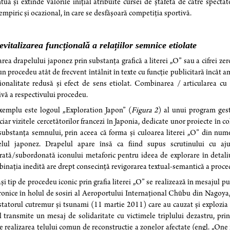
tua și extinde valorile inițial atribuite cursei de ștafetă de către spect
, empiric și ocazional, în care se desfășoară competiția sportivă.
evitalizarea funcțională a relațiilor semnice etiolate
rea drapelului japonez prin substanța grafică a literei „O” sau a cifrei ze
un procedeu atât de frecvent întâlnit în texte cu funcție publicitară încât 
ionalitate redusă și efect de sens etiolat. Combinarea / articularea cu 
ivă a respectivului procedeu.
xemplu este logoul „Exploration Japon” (
Figura 2
) al unui program ges
ciar vizitele cercetătorilor francezi în Japonia, dedicate unor proiecte în 
substanța semnului, prin aceea că forma și culoarea literei „O” din numel
elul japonez. Drapelul apare însă ca fiind supus scrutinului cu aju
rată/subordonată iconului metaforic pentru ideea de explorare în detali
nația inedită are drept consecință revigorarea textual-semantică a proced
și tip de procedeu iconic prin grafia literei „O” se realizează în mesajul p
ronice în holul de sosiri al Aeroportului Internațional Chūbu din Nagoya,
tatorul cutremur și tsunami (11 martie 2011) care au cauzat și explozia
l transmite un mesaj de solidaritate cu victimele triplului dezastru, pri
e realizarea țelului comun de reconstrucție a zonelor afectate (engl. „One f