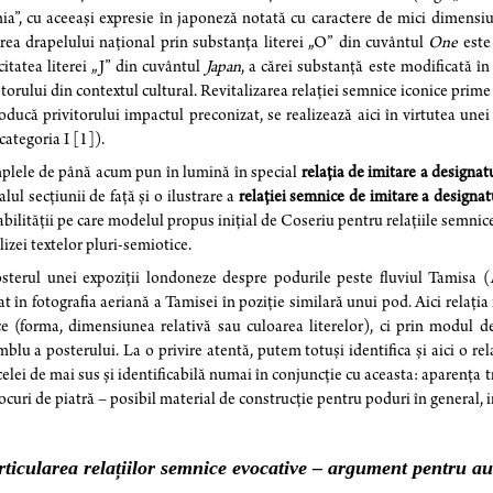
ia”, cu aceeași expresie în japoneză notată cu caractere de mici dimensiuni
rea drapelului național prin substanța literei „O” din cuvântul
One
este 
citatea literei „J” din cuvântul
Japan
, a cărei substanță este modificată în
torului din contextul cultural. Revitalizarea relației semnice iconice prime 
oducă privitorului impactul preconizat, se realizează aici în virtutea une
categoria I [1]).
plele de până acum pun în lumină în special
relația de imitare a designat
nalul secțiunii de față și o ilustrare a
relației semnice de imitare a designat
abilității pe care modelul propus inițial de Coseriu pentru relațiile semnice 
lizei textelor pluri-semiotice.
sterul unei expoziții londoneze despre podurile peste fluviul Tamisa (
at în fotografia aeriană a Tamisei în poziție similară unui pod. Aici relați
ce (forma, dimensiunea relativă sau culoarea literelor), ci prin modul 
blu a posterului. La o privire atentă, putem totuși identifica și aici o r
celei de mai sus și identificabilă numai în conjuncție cu aceasta: aparența 
ocuri de piatră – posibil material de construcție pentru poduri în general, 
rticularea relațiilor semnice evocative – argument pentru a