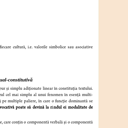
iecare cultură, i.e. valorile simbolice sau asociative
tual-constitutivă
ur și simplu adiționate linear în constituția textului.
 cazul cel mai simplu al unui fenomen în esență multi-
j pe multiple paliere, în care o funcție dominantă se
evocativă poate să devină la r
â
ndul ei modalitate de
ice, care conțin o componentă verbală și o componentă