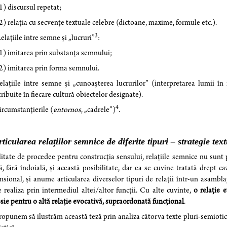
discursul repetat;
elaţia cu secvenţe textuale celebre (dictoane, maxime, formule etc.).
3
Relaţiile între semne şi „lucruri”
:
imitarea prin substanţa semnului;
imitarea prin forma semnului.
elaţiile între semne şi „cunoaşterea lucrurilor” (interpretarea lumii în f
tribuite în fiecare cultură obiectelor designate).
4
rcumstanţierile (
entornos
, „cadrele”)
.
rticularea relațiilor semnice de diferite tipuri – strategie tex
litate de procedee pentru construcția sensului, relațiile semnice nu sunt p
ă, fără îndoială, și această posibilitate, dar ea se cuvine tratată drept
sional, și anume articularea diverselor tipuri de relații într-un asambla
 realiza prin intermediul altei/altor funcții. Cu alte cuvinte,
o relație 
sie pentru o altă relație evocativă, supraordonată funcțional
.
opunem să ilustrăm această teză prin analiza câtorva texte pluri-semiot