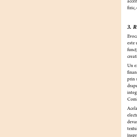
accen
fizic
3. R
Evoca
este 
funcț
creat
Un e
finan
prin 
drap
integ
Combi
Acela
elect
devas
textu
înspr