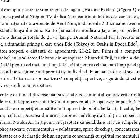
stică.
l exemplu la care ne vom referi este logoul „Hakone Ekiden” (
Figura 1
),
une a postului Nippon TV, dedicată transmisiunii în direct a cursei de ș
torii naționale ocazionate de Anul Nou, în datele de 2-3 ianuarie. Eveni
stanță lungă din zona Kantō (jumătatea nordică a Japoniei, cu prefectu
ră o distanță totală de 217,1 km pe Drumul Național Nr. 1. Acesta urm
5
ic, a drumului principal care unea Edo (Tokyo) cu Osaka în Epoca Edo
.
ător acoperă o distanță de aproximativ 21-22 km. Prima zi a competiți
6
noko
, în localitatea Hakone din apropierea Muntelui Fuji, iar ziua a dou
ă atât pentru cel mai bun timp total, cât și pentru cel mai bun timp pe et
ecord pe secțiune sunt premiați și individual. Ei au șansa de a atrage 
e de atletism sau sponsorizează competiții sportive, asigurându-și astfel
virea studiilor universitare.
ntele de fundal descrise mai sus schițează conținutul cunoașterii extral
de care interpretarea mini-textului reprezentat de logo este imposibilă. 
onal ale competiției urmărite în timp real de public fie la fața locului, 
ic și cultural. Acestea din urmă surprind îndelungata tradiție a curse
rărilor Noului An în Japonia și așteptată cu nerăbdare atât de echipele pa
lice asociate evenimentului – solidaritate, spirit de echipă, concentrarea
estate ca o declarație de bun augur în consonanță cu spiritul momentului c