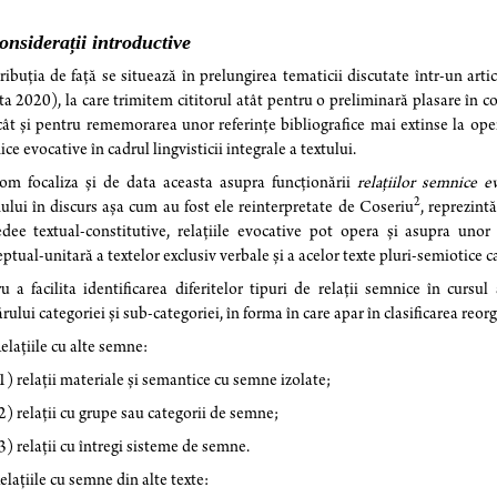
onsiderații introductive
ibuția de față se situează în prelungirea tematicii discutate într-un a
a 2020), la care trimitem cititorul atât pentru o preliminară plasare în c
 cât și pentru rememorarea unor referințe bibliografice mai extinse la ope
ce evocative în cadrul lingvisticii integrale a textului.
om focaliza și de data aceasta asupra funcționării
relaţiilor semnice e
2
lui în discurs așa cum au fost ele reinterpretate de Coseriu
, reprezint
dee textual-constitutive, relațiile evocative pot opera și asupra unor 
ptual-unitară a textelor exclusiv verbale și a acelor texte pluri-semiotice 
u a facilita identificarea diferitelor tipuri de relații semnice în cursul
ului categoriei și sub-categoriei, în forma în care apar în clasificarea re
laţiile cu alte semne:
elaţii materiale şi semantice cu semne izolate;
elaţii cu grupe sau categorii de semne;
elaţii cu întregi sisteme de semne.
elaţiile cu semne din alte texte: