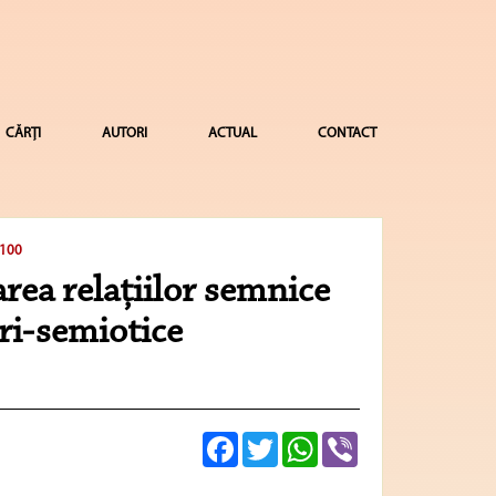
CĂRȚI
AUTORI
ACTUAL
CONTACT
 100
area relațiilor semnice
uri-semiotice
A
Facebook
Twitter
WhatsApp
Viber