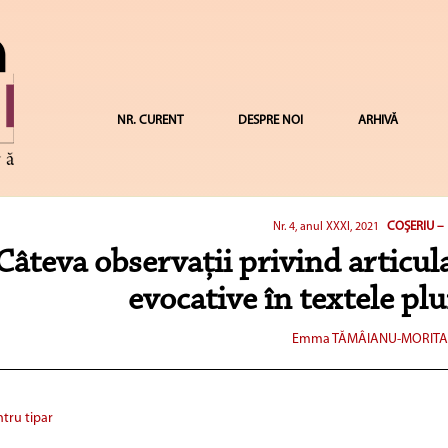
NR. CURENT
DESPRE NOI
ARHIVĂ
COȘERIU –
Nr. 4, anul XXXI, 2021
Câteva observații privind articul
evocative în textele pl
Emma TĂMÂIANU-MORIT
tru tipar