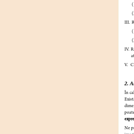
(1) 
(2) r
III. 
(1) 
(2) 
IV. R
a
V. Ci
2. A
În ca
Exist
dimen
poate
expre
Ne pr