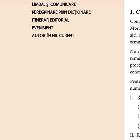
LIMBAJ ŞI COMUNICARE
1. C
PEREGRINARE PRIN DICȚIONARE
ITINERAR EDITORIAL
Contr
EVENIMENT
Morit
aici,
AUTORI ÎN NR. CURENT
semni
Ne v
semnu
proce
conce
Pentr
număr
I. Re
(1) r
(2) r
(3) r
II. R