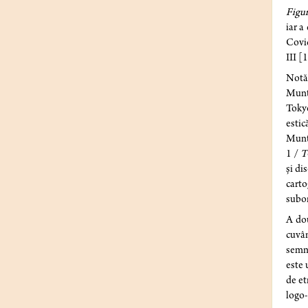
Figu
iar a
Covid
III [
Notăm
Munte
Tokyo
estic
Munte
1 /
T
și di
carto
subor
A dou
cuvâ
semnu
este 
de et
logo