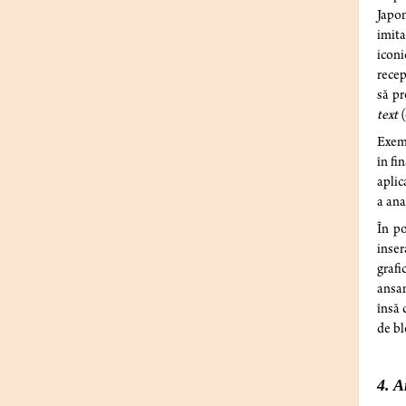
Japon
imita
iconi
recep
să pr
text
(
Exem
în fi
aplic
a ana
În
po
inser
grafi
ansam
însă 
de bl
4. A