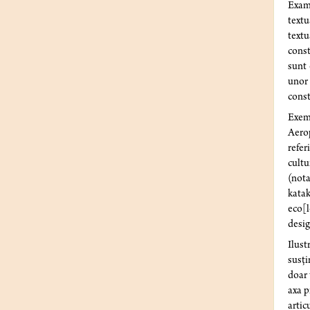
Exami
textu
textu
const
sunt 
unor 
const
Exem
Aerop
refer
cultu
(nota
katak
eco[l
desig
Ilust
susți
doar 
axa p
artic