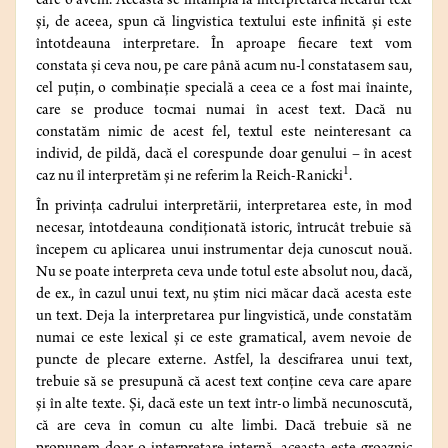
care o avem. Aceasta se întâmplă la interpretarea fiecărui text
şi, de aceea, spun că lingvistica textului este infinită şi este
întotdeauna interpretare. În aproape fiecare text vom
constata şi ceva nou, pe care până acum nu-l constatasem sau,
cel puţin, o combinaţie specială a ceea ce a fost mai înainte,
care se produce tocmai numai în acest text. Dacă nu
constatăm nimic de acest fel, textul este neinteresant ca
individ, de pildă, dacă el corespunde doar genului – în acest
1
caz nu îl interpretăm şi ne referim la Reich-Ranicki
.
În privinţa cadrului interpretării, interpretarea este, în mod
necesar, întotdeauna condiţionată istoric, întrucât trebuie să
începem cu aplicarea unui instrumentar deja cunoscut nouă.
Nu se poate interpreta ceva unde totul este absolut nou, dacă,
de ex., în cazul unui text, nu ştim nici măcar dacă acesta este
un text. Deja la interpretarea pur lingvistică, unde constatăm
numai ce este lexical şi ce este gramatical, avem nevoie de
puncte de plecare externe. Astfel, la descifrarea unui text,
trebuie să se presupună că acest text conţine ceva care apare
şi în alte texte. Şi, dacă este un text într-o limbă necunoscută,
că are ceva în comun cu alte limbi. Dacă trebuie să ne