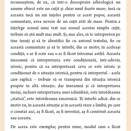
recunoaştem, de ex., că într-o descoperire arheologică un
anume obiect este un cuţit şi chiar unul foarte mare; însă cu
aceasta încă nu am înţeles pentru ce acest popor, această
comunitate, avea nevoie de un cuţit atât de mare. Pentru a
înţelege sensul unui text sau sensul acestui simplu cuţit,
trebuie să ştii mult mai mult. Şi, mai ales, să te interpretezi pe
tine însuţi şi să te identifici fie cu autorul textului, fie cu
această comunitate şi să te întrebi, din ce motiv, în aceleaşi
condiţii, s-ar fi scris sau s-ar fi făcut întocmai astfel. Aceasta
înseamnă că interpretarea este condiţionată, într-adevăr,
istoric, pentru că ea interpretează ceva ce este istoric şi
condiţionat de o situaţie istorică, pentru că interpretul – acela
care explică – trebuie să se transpună din situaţia istorică
proprie în altă situaţie; dar înseamnă şi că interpretarea
însăşi, inclusiv interpretarea unei schimbări, este întotdeauna
„statică”, este întotdeauna sincronică. Te întrebi adică: din ce
motiv eu, în această situaţie şi în această stare a limbii, pe care
o constat aici, aş fi făcut, aş fi inventat, aş fi construit aceasta
sau aceasta.
De aceea este exemplar, pentru mine, modul cum a făcut