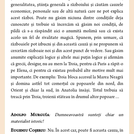
generalitatea, ştiinţa generală a războiului şi căutăm cauzele
economice, personale sau de altă natură care ne pot explica
acest război. Poate nu găsim niciuna dintre condiţiile deja
cunoscute şi trebuie să încercăm să găsim noi condiţii, de
pildă că s-a răspândit aici o anumită molimă sau că exista
acolo un fel de rivalitate magică. Spunem, prin urmare, că
războaiele pot izbucni şi din această cauză şi ne propunem să
cercetăm războaie noi şi din acest punct de vedere. Sau găsim
anumite explicaţii logice şi altele mai puţin logice şi afirmăm
că grecii, desigur, nu au mers la Troia, pentru că Paris a răpit-o
pe Elena, ci pentru că existau probabil alte motive mult mai
importante. De exemplu: Troia bloca accesul la Marea Neagră
şi domina astfel tot comerţul cu popoarele din nord, din
Orient şi chiar la sud, în Anatolia însăşi. Totul trebuia să
treacă prin Troia, troienii stăteau în drumul altor popoare…
Adolfo Murguía
:
Dumneavoastră sunteţi chiar un
materialist istoric!
Eugeniu Coșeriu
: Nu. În acest caz, poate fi aceasta cauza, în