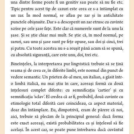
una dintre forme poate fi un genitiv sau poate să nu fie etc.
Tipic pentru acest tip de cazuri este ceea ce s-a întâmplat cu
un zar. În mod normal, se aflau pe zar şi în antichitate
punctele obişnuite. Dar s-a descoperit un zar etrusc cu cuvinte
scrise pe cele şase faţe. Este clar că numerele sunt de la unu la
șase. Şi se ştie chiar mai mult. Se ştie că, în mod normal, pe
zaruri, sau unu şi şase sunt pe feţe opuse, sau doi şi cinci, trei
şi patru. Cu toate acestea nu s-a reuşit până acum să se spună,
cu absolută siguranţă, care este unu, doi, trei etc.
Bineînţeles, la interpretarea pur lingvistică trebuie să se ţină
seama şi de ceea ce, în diferite limbi, este normal din punct de
vedere semantic. Un prieten de-al meu, un italian, a găsit într-
o limbă italică, nu mai ştiu în care, aceeaşi formă cu două
înţelesuri complet diferite: cu semnificația ‘cartier’ şi cu
semnificația ‘sclav’. El credea că ar fi, probabil, două cuvinte cu
etimologie total diferită care coincideau, ca aspect material,
doar din întâmplare. Eu, dimpotrivă, eram de părere că noi,
aici, trebuie să plecăm de la principiul general: dacă forma
este exact aceeaşi, există probabilitatea ca şi înţelesul să fie
acelaşi. În acest caz, se poate pune întrebarea dacă cuvântul