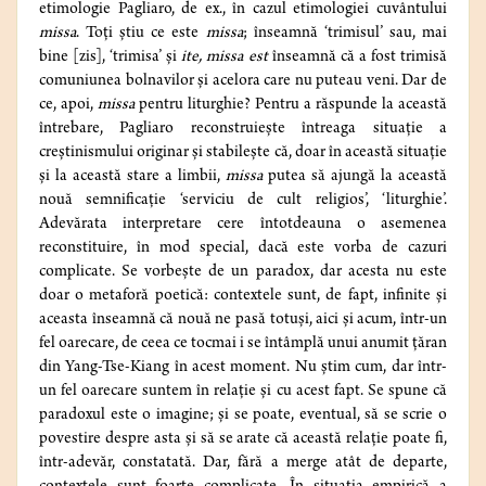
etimologie Pagliaro, de ex., în cazul etimologiei cuvântului
missa
. Toţi ştiu ce este
missa
; înseamnă ‘trimisul’ sau, mai
bine [zis], ‘trimisa’ şi
ite, missa est
înseamnă că a fost trimisă
comuniunea bolnavilor şi acelora care nu puteau veni. Dar de
ce, apoi,
missa
pentru liturghie? Pentru a răspunde la această
întrebare, Pagliaro reconstruieşte întreaga situaţie a
creştinismului originar şi stabileşte că, doar în această situaţie
şi la această stare a limbii,
missa
putea să ajungă la această
nouă semnificaţie ‘serviciu de cult religios’, ‘liturghie’.
Adevărata interpretare cere întotdeauna o asemenea
reconstituire, în mod special, dacă este vorba de cazuri
complicate. Se vorbeşte de un paradox, dar acesta nu este
doar o metaforă poetică: contextele sunt, de fapt, infinite şi
aceasta înseamnă că nouă ne pasă totuşi, aici şi acum, într-un
fel oarecare, de ceea ce tocmai i se întâmplă unui anumit ţăran
din Yang-Tse-Kiang în acest moment. Nu ştim cum, dar într-
un fel oarecare suntem în relaţie şi cu acest fapt. Se spune că
paradoxul este o imagine; şi se poate, eventual, să se scrie o
povestire despre asta şi să se arate că această relaţie poate fi,
într-adevăr, constatată. Dar, fără a merge atât de departe,