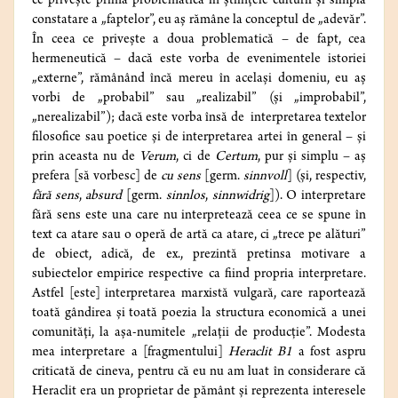
ce priveşte prima problematică în ştiinţele culturii şi simpla
constatare a „faptelor”, eu aş rămâne la conceptul de „adevăr”.
În ceea ce priveşte a doua problematică – de fapt, cea
hermeneutică – dacă este vorba de evenimentele istoriei
„externe”, rămânând încă mereu în acelaşi domeniu, eu aş
vorbi de „probabil” sau „realizabil” (şi „improbabil”,
„nerealizabil”); dacă este vorba însă de interpretarea textelor
filosofice sau poetice şi de interpretarea artei în general – şi
prin aceasta nu de
Verum
, ci de
Certum
, pur şi simplu – aş
prefera [să vorbesc] de
cu sens
[germ.
sinnvoll
] (şi, respectiv,
fără sens
,
absurd
[germ.
sinnlos
,
sinnwidrig
]). O interpretare
fără sens este una care nu interpretează ceea ce se spune în
text ca atare sau o operă de artă ca atare, ci „trece pe alături”
de obiect, adică, de ex., prezintă pretinsa motivare a
subiectelor empirice respective ca fiind propria interpretare.
Astfel [este] interpretarea marxistă vulgară, care raportează
toată gândirea şi toată poezia la structura economică a unei
comunităţi, la aşa-numitele „relaţii de producţie”. Modesta
mea interpretare a [fragmentului]
Heraclit B1
a fost aspru
criticată de cineva, pentru că eu nu am luat în considerare că
Heraclit era un proprietar de pământ şi reprezenta interesele