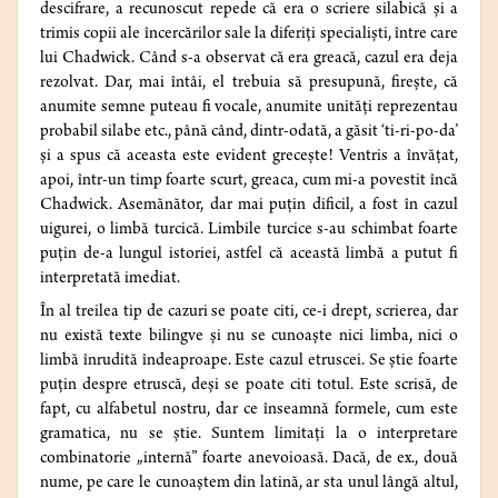
descifrare, a recunoscut repede că era o scriere silabică şi a
trimis copii ale încercărilor sale la diferiţi specialişti, între care
lui Chadwick. Când s-a observat că era greacă, cazul era deja
rezolvat. Dar, mai întâi, el trebuia să presupună, fireşte, că
anumite semne puteau fi vocale, anumite unităţi reprezentau
probabil silabe etc., până când, dintr-odată, a găsit ‘ti-ri-po-da’
şi a spus că aceasta este evident greceşte! Ventris a învăţat,
apoi, într-un timp foarte scurt, greaca, cum mi-a povestit încă
Chadwick. Asemănător, dar mai puţin dificil, a fost în cazul
uigurei, o limbă turcică. Limbile turcice s-au schimbat foarte
puţin de-a lungul istoriei, astfel că această limbă a putut fi
interpretată imediat.
În al treilea tip de cazuri se poate citi, ce-i drept, scrierea, dar
nu există texte bilingve şi nu se cunoaşte nici limba, nici o
limbă înrudită îndeaproape. Este cazul etruscei. Se ştie foarte
puţin despre etruscă, deşi se poate citi totul. Este scrisă, de
fapt, cu alfabetul nostru, dar ce înseamnă formele, cum este
gramatica, nu se ştie. Suntem limitaţi la o interpretare
combinatorie „internă” foarte anevoioasă. Dacă, de ex., două
nume, pe care le cunoaştem din latină, ar sta unul lângă altul,