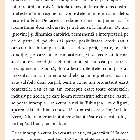
contextele sunt foarte complicate. În situaţia empirică a
interpretării, nu există niciodată posibilitatea de a reconstrui
contextele în întregime; iar contextele infinite nu sunt deloc
reconstruibile. De aceea, trebuie să ne mulţumim să le
reconstruim doar schematic şi trebuie să le limităm. De aici
[provine] şi dinamica empirică permanentă a interpretării, pe
de o parte, şi, pe de altă parte, posibilitatea erorii sau a
caracterului incomplet; căci se descoperă, poate, o altă
condiţie, pe care nu o cunoaşteam, şi se vede că tocmai
aceasta era condiţia determinantă, şi nu cea pe care o
presupuneam. Sau că, într-adevăr, diferitele condiţii erau
prezente, dar că mai erau şi altele, iar interpretarea noastră
este valabilă doar parţial, pentru că nu am reconstruit exact
contextele. Sau că nu am conceput exact toate contextele,
inclusiv pe acelea pe care le-am reconstruit schematic. Astfel,
se poate întâmpla – ca acum la noi în Tübingen – ca o figură,
aparent atât de bine cunoscută, cum este cea a împăratului
Nero, să fie reinterpretată şi reevaluată. Poate că a fost, totuşi,
un împărat bun şi un om bun.
Ce se întâmplă acum, în această relaţie, cu „adevărul”? În ceea