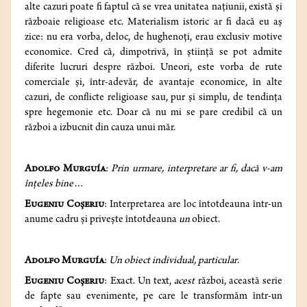
alte cazuri poate fi faptul că se vrea unitatea naţiunii, există şi
războaie religioase etc. Materialism istoric ar fi dacă eu aş
zice: nu era vorba, deloc, de hughenoţi, erau exclusiv motive
economice. Cred că, dimpotrivă, în ştiinţă se pot admite
diferite lucruri despre război. Uneori, este vorba de rute
comerciale şi, într-adevăr, de avantaje economice, în alte
cazuri, de conflicte religioase sau, pur şi simplu, de tendinţa
spre hegemonie etc. Doar că nu mi se pare credibil că un
război a izbucnit din cauza unui măr.
Adolfo Murguía
:
Prin urmare, interpretare ar fi, dacă v-am
înţeles bine
…
Eugeniu Coșeriu
: Interpretarea are loc întotdeauna într-un
anume cadru şi priveşte întotdeauna
un
obiect.
Adolfo Murguía
:
Un obiect individual, particular
.
Eugeniu Coșeriu
: Exact. Un text,
acest
război, această serie
de fapte sau evenimente, pe care le transformăm într-un