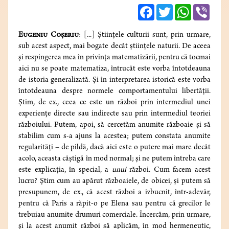
Facebook
Twitter
WhatsApp
Viber
Eugeniu Coșeriu
: [...] Ştiinţele culturii sunt, prin urmare,
sub acest aspect, mai bogate decât ştiinţele naturii. De aceea
şi respingerea mea în privinţa matematizării, pentru că tocmai
aici nu se poate matematiza, întrucât este vorba întotdeauna
de istoria generalizată. Şi în interpretarea istorică este vorba
întotdeauna despre normele comportamentului libertăţii.
Ştim, de ex., ceea ce este un război prin intermediul unei
experienţe directe sau indirecte sau prin intermediul teoriei
războiului. Putem, apoi, să cercetăm anumite războaie şi să
stabilim cum s-a ajuns la acestea; putem constata anumite
regularităţi – de pildă, dacă aici este o putere mai mare decât
acolo, aceasta câştigă în mod normal; şi ne putem întreba care
este explicaţia, în special, a
unui
război. Cum facem acest
lucru? Ştim cum au apărut războaiele, de obicei, şi putem să
presupunem, de ex., că acest război a izbucnit, într-adevăr,
pentru că Paris a răpit-o pe Elena sau pentru că grecilor le
trebuiau anumite drumuri comerciale. Încercăm, prin urmare,
şi la acest anumit război să aplicăm, în mod hermeneutic,