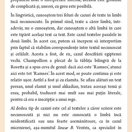
propunem doar o interpretare internă, aceasta este groaznic
de complicată şi, uneori, cu greu este posibilă.
În lingvistică, cunoaştem trei feluri de cazuri de texte în limbi
încă necunoscute. În primul rând, texte a căror limbă, într-
adevăr, nu o cunoaştem, dar cunoaştem o altă limbă în care
este tipărit acelaşi text ca text. Este cazul textelor paralele în
două limbi. În acest caz, putem să începem să interpretăm
prin faptul că stabilim corespondenţe între textul necunoscut
şi celălalt. Acesta a fost, de ex., cazul descifrării egiptenei
vechi. Champollion a plecat de la tăbliţa bilingvă de la
Rosetta şi a spus ceva de genul: dacă aici este ‘Ramses’, atunci
aici este tot ‘Ramses’. În acest mod, se poate continua şi este
relativ uşor. Astfel a fost şi cu elamita. Se aflau alături un text
persan, unul elamit şi unul akkadian, tratau aceeaşi temă şi
erau, probabil, traduceri mai mult sau mai puţin literale,
pentru că era o inscripţie a unui rege.
Al doilea tip de cazuri este cel al textelor a căror scriere este
necunoscută şi nici nu este cunoscută o limbă încă
neidentificată sau una foarte asemănătoare, ca în cazul
micenienei, aşa-numitul
linear B
. Ventris, ca specialist în