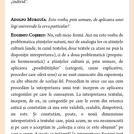
„individ”.
Adolfo Murguía
:
Este vorba, prin urmare, de aplicarea unei
legi universale la ceva particular?
Eugeniu Coșeriu
: Nu, sub nicio formă. Aici nu este vorba de
problematica ştiinţelor naturii, nici de analogia lor cu ştiinţele
culturii (unde, în cazul textelor, doar textele ca atare ne pun la
dispoziţie interpretarea), ci de a doua problematică (propriu-
zis hermeneutică) a ştiinţelor culturii şi, prin urmare, de
aplicarea „posibilităţilor” (categorii, cauze explicative,
procedee care oferă sens) ce ne sunt cunoscute din experienţa
cu alte obiecte de acelaşi fel. Procedăm în orice caz aşa cum
procedăm la interpretarea unui text: începem cu aplicarea
categoriilor pe care le cunoaştem. La interpretarea textului,
începem, de ex., cu categoriile pe care le avem din retorica
antică şi constatăm că una este valabilă, cealaltă, dimpotrivă,
nu este. Şi constatăm, poate, o nouă dimensiune
interpretativă a textului care, până acum, ne era necunoscută
şi pe care o acceptăm în „colecţia a ceea ce este obişnuit” pe