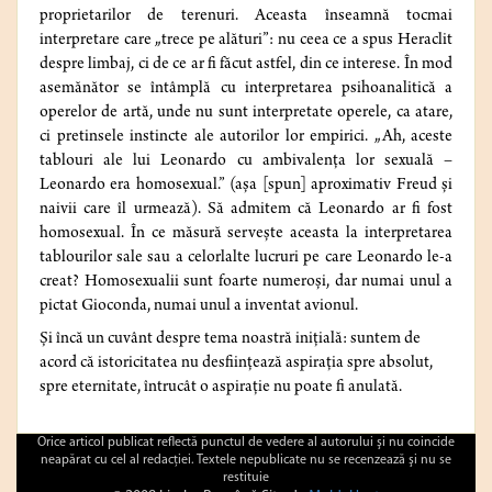
proprietarilor de terenuri. Aceasta înseamnă tocmai
interpretare care „trece pe alături”: nu ceea ce a spus Heraclit
despre limbaj, ci de ce ar fi făcut astfel, din ce interese. În mod
asemănător se întâmplă cu interpretarea psihoanalitică a
operelor de artă, unde nu sunt interpretate operele, ca atare,
ci pretinsele instincte ale autorilor lor empirici. „Ah, aceste
tablouri ale lui Leonardo cu ambivalenţa lor sexuală –
Leonardo era homosexual.” (așa [spun] aproximativ Freud şi
naivii care îl urmează). Să admitem că Leonardo ar fi fost
homosexual. În ce măsură serveşte aceasta la interpretarea
tablourilor sale sau a celorlalte lucruri pe care Leonardo le-a
creat? Homosexualii sunt foarte numeroşi, dar numai unul a
pictat Gioconda, numai unul a inventat avionul.
Şi încă un cuvânt despre tema noastră iniţială: suntem de
acord că istoricitatea nu desfiinţează aspiraţia spre absolut,
spre eternitate, întrucât o aspiraţie nu poate fi anulată.
Orice articol publicat reflectă punctul de vedere al autorului şi nu coincide
neapărat cu cel al redacţiei. Textele nepublicate nu se recenzează şi nu se
restituie