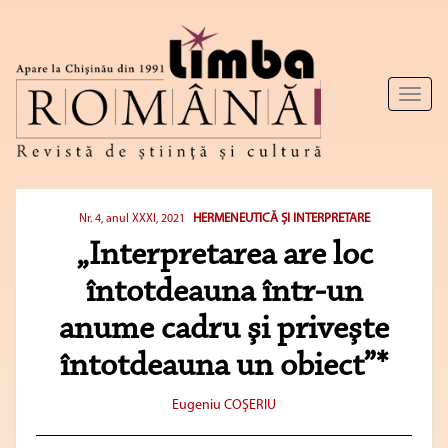
Toggl
naviga
HERMENEUTICĂ ȘI INTERPRETARE
Nr. 4, anul XXXI, 2021
„Interpretarea are loc
întotdeauna într-un
anume cadru şi priveşte
întotdeauna un obiect”*
Eugeniu COŞERIU