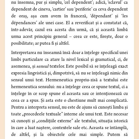
nu însemna, pur şi simplu, ‘cel dependent’; adică, ‘sclavul’ ca
dependent de cineva, ‘cartier’ sau ‘periferie’ ca ceva dependent
de oraş, aşa cum avem în franceză, ‘dépendant’ şi ‘les
dépendances’ ale unei case. El a reverificat şi a constatat că,
într-adevăr, cazul era acesta din urmă, că şi această limbă
urma acest principiu general – ceea ce este, fireşte, doar o
posibilitate; ar putea fi şi altfel.
Interpretarea nu înseamnă însă doar a înţelege specificul unei
limbi particulare ca atare la nivel lexical şi gramatical, ci, de
asemenea, şi
sensul
textelor. Este posibil să se înţeleagă exact
expresia lingvistică şi, dimpotrivă, să nu se înţeleagă nimic din
sensul unui text. Hermeneutica propriu-zisă a textului este
hermeneutica sensului: nu a înţelege ceea ce spune textul, ci a
înţelege în ce scop spune el aceasta sau ce intenţionează cu
ceea ce a spus. Şi asta este o chestiune mult mai complicată.
Pentru a interpreta sensul, nu este de ajuns să cunoşti limba şi
toate „procedeele textuale” interne ale unui text. Este necesar
să cunoşti şi „condiţiile externe” ale textului, situaţia istorică
în care a luat naştere, contextele sale etc. Aceasta se întâmplă,
de altfel, şi la obiectele cele mai simple. Putem să