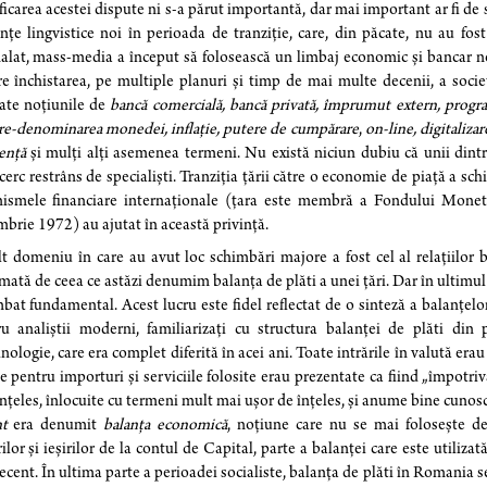
ficarea acestei dispute ni s-a părut importantă, dar mai important ar fi d
nțe lingvistice noi în perioada de tranziție, care, din păcate, nu au f
lat, mass-media a început să folosească un limbaj economic și bancar nou.
e închistarea, pe multiple planuri și timp de mai multe decenii, a soci
zate noțiunile de
bancă comercială, bancă privată, împrumut extern, program 
re-denominarea monedei, inflație, putere de cumpărare
,
on-line, digitalizar
iență
și mulți alți asemenea termeni. Nu există niciun dubiu că unii dint
cerc restrâns de specialiști. Tranziția țării către o economie de piață a sc
nismele financiare internaționale (țara este membră a Fondului Monet
brie 1972) au ajutat în această privință.
t domeniu în care au avut loc schimbări majore a fost cel al relațiilor b
mată de ceea ce astăzi denumim balanța de plăti a unei țări. Dar în ultimul 
bat fundamental. Acest lucru este fidel reflectat de o sinteză a balanțelo
ru analiștii moderni, familiarizați cu structura balanței de plăti di
nologie, care era complet diferită în acei ani. Toate intrările în valută era
le pentru importuri și serviciile folosite erau prezentate ca fiind „împot
nțeles, înlocuite cu termeni mult mai ușor de înțeles, și anume bine cunos
t
era denumit
balanța economică
, noțiune care nu se mai folosește d
rilor și ieșirilor de la contul de Capital, parte a balanței care este utiliz
ecent. În ultima parte a perioadei socialiste, balanța de plăti în Romania