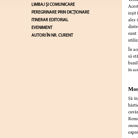
LIMBAJ ŞI COMUNICARE
Acest
PEREGRINARE PRIN DICȚIONARE
ieșit
ITINERAR EDITORIAL
ales 
dintr
EVENIMENT
sunt 
AUTORI ÎN NR. CURENT
utili
În ac
să st
banil
în ac
Mo
Să î
hârti
cuvâ
Româ
mone
expre