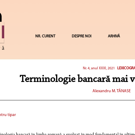
NR. CURENT
DESPRE NOI
ARHIVĂ
LEXICOGRA
Nr. 4, anul XXXI, 2021
Terminologie bancară mai v
Alexandru M. TĂNASE
tru tipar
nologia bancară în limba romană a evoluat în mod fundamental în ultimele