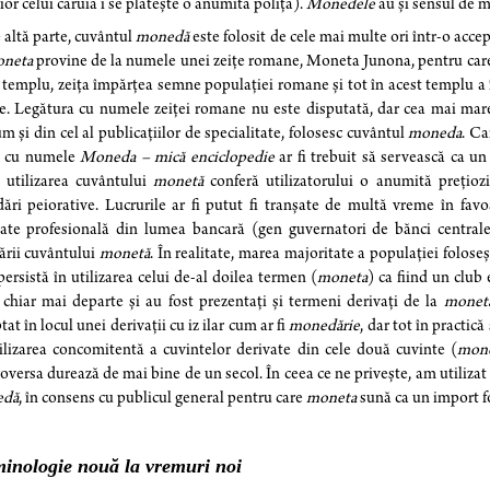
ior celui căruia i se plătește o anumită poliță).
Monedele
au și sensul de m
 altă parte, cuvântul
monedă
este folosit de cele mai multe ori într-o acc
neta
provine de la numele unei zeițe romane, Moneta Junona, pentru car
 templu, zeița împărțea semne populației romane și tot în acest templu 
e. Legătura cu numele zeiței romane nu este disputată, dar cea mai mare
m și din cel al publicațiilor de specialitate, folosesc cuvântul
moneda
. Ca
 cu numele
Moneda – mică enciclopedie
ar fi trebuit să servească ca un
 utilizarea cuvântului
monetă
conferă utilizatorului o anumită prețiozi
ări peiorative. Lucrurile ar fi putut fi tranșate de multă vreme în favo
ate profesională din lumea bancară (gen guvernatori de bănci centrale, 
zării cuvântului
monetă
. În realitate, marea majoritate a populației folos
persistă în utilizarea celui de-al doilea termen (
moneta
) ca fiind un club 
chiar mai departe și au fost prezentați și termeni derivați de la
monet
tat în locul unei derivații cu iz ilar cum ar fi
monedărie
, dar tot în practic
ilizarea concomitentă a cuvintelor derivate din cele două cuvinte (
mon
oversa durează de mai bine de un secol. În ceea ce ne privește, am utiliza
edă
, în consens cu publicul general pentru care
moneta
sună ca un import f
inologie nouă la vremuri noi