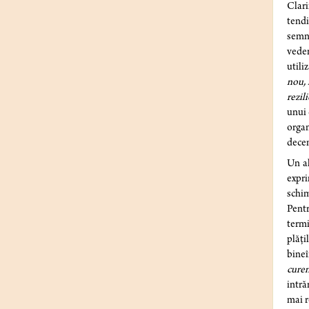
Clari
tendi
semna
veder
utili
nou, 
rezil
unui 
orga
decem
Un al
expri
schim
Pent
termi
plăți
bineî
curen
intră
mai r