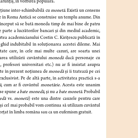
ărunțiș, în vorbirea populară
.
epțiune inter-schimbabilă cu
monetă
. Există un consens
e în Roma Antică se construise un templu anume.
Din
a început să se bată moneda timp de mai bine de patru
 parte a lucrătorilor bancari și din mediul academic,
rtea academicianului Costin C. Kirițescu publicată în
 ghid indubitabil în soluționarea acestei dileme. Mai
tate care, în cele mai multe cazuri, are soarta unei
area utilizării cuvântului
monedă
dacă personaje cu
profesori universitari etc.) nu ar fi insistat asupra
ește în prezent noțiunea de
monedă
și îi tratează pe cei
exclusivist. Pe de altă parte, în activitatea practică s-a
ă
, cum ar fi cuvântul
monetărie
. Acesta este unanim
ă se spune
a bate monedă,
și nu
a bate monetă
. Probabil
edă
vs.
monetă
) este una dintre cauzele pentru care
t și cel mai probabil vom continua să utilizam cuvântul
orțat în limba româna sau ca un eufemism gratuit.