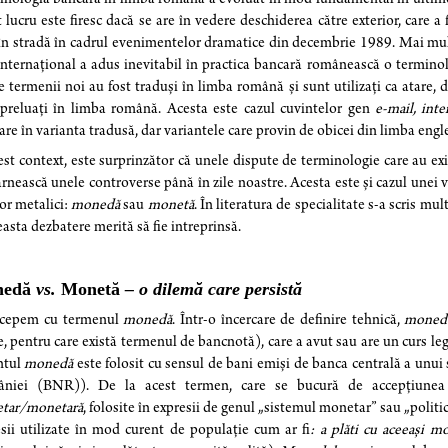
 lucru este firesc dacă se are în vedere deschiderea către exterior, care a
 în stradă în cadrul evenimentelor dramatice din decembrie 1989. Mai mult
internațional a adus inevitabil în practica bancară românească o terminol
e termenii noi au fost traduși în limba română și sunt utilizați ca atare, 
preluați în limba română. Acesta este cazul cuvintelor gen
e-mail, inte
zare în varianta tradusă, dar variantele care provin de obicei din limba englez
est context, este surprinzător că unele dispute de terminologie care au ex
ârnească unele controverse până în zile noastre. Acesta este și cazul unei
or metalici:
monedă
sau
monetă
. În literatura de specialitate s-a scris m
easta dezbatere merită să fie intreprinsă.
nedă
vs.
Monetă
– o dilemă care persistă
ncepem cu termenul
monedă
.
Într-o încercare de definire tehnică,
moned
e, pentru care există termenul de bancnotă), care a avut sau are un curs leg
ntul
monedă
este folosit cu sensul de bani emiși de banca centrală a unui
niei (BNR)). De la acest termen, care se bucură de accepțiunea cv
tar/monetară
, folosite în expresii de genul „sistemul monetar” sau „politi
sii utilizate în mod curent de populație cum ar fi
: a plăti cu aceeași m