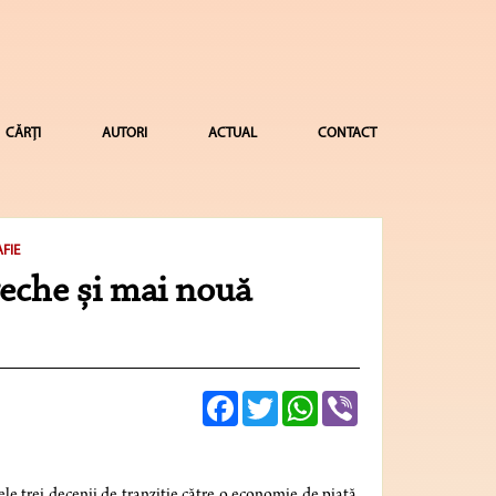
CĂRȚI
AUTORI
ACTUAL
CONTACT
FIE
eche și mai nouă
Facebook
Twitter
WhatsApp
Viber
 trei decenii de tranziție către o economie de piață.