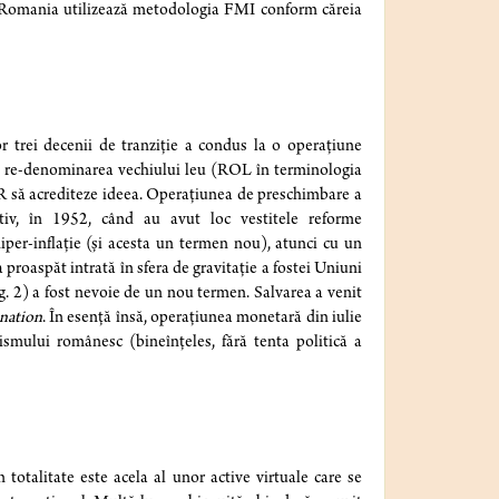
, Romania utilizează metodologia FMI conform căreia
 trei decenii de tranziție a condus la o operațiune
de re-denominarea vechiului leu (ROL în terminologia
R să acrediteze ideea. Operațiunea de preschimbare a
iv, în 1952, când au avut loc vestitele reforme
iper-inflație (și acesta un termen nou), atunci cu un
 proaspăt intrată în sfera de gravitație a fostei Uniuni
ig. 2) a fost nevoie de un nou termen. Salvarea a venit
nation
. În esență însă, operațiunea monetară din iulie
smului românesc (bineînțeles, fără tenta politică a
otalitate este acela al unor active virtuale care se