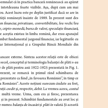
e semnalat că în practica bancară românească au apărut
ost întotdeauna foarte vizibile. Așa, după cum am mai
 Acest lucru este pe deplin justificat dacă se are în
etății românești înainte de 1989. În prezent sunt des
financiar, privatizare, convertibilitate, leu vechi/leu
e
,
cripto-monedă, bursa de valori, speculație financiară,
re aceștia existau în limba română, dar erau apanajul
himbat fundamental jargonul financiar, iar legăturile cu
ar Internațional și a Grupului Băncii Mondiale din
ancare externe. Sinteza acestor relații este de obicei
secol, conceptul și terminologia balanței de plăti s-au
r de plăti pentru anii 1922-1925 prezentată în Fig. 1.
n prezent, se remarcă în primul rând schimbarea de
u prezentate ca fiind „în favoarea României”, în timp ce
riva României”. Aceste noțiuni oarecum ciudate au fost,
cuții
credit
și, respectiv,
debit
. La vremea aceea,
contul
e multă vreme. Urma, cum era și firesc, prezentarea
ată și în prezent. Schimbări fundamentale au avut loc și
 se numea
balanța de încasări
și
plăti în valută
. Și această