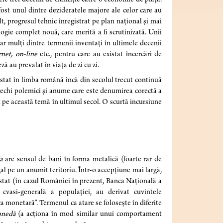
 fost unul dintre dezideratele majore ale celor care au
, progresul tehnic înregistrat pe plan național și mai
ogie complet nouă, care merită a fi scrutinizată. Unii
dar mulți dintre termenii inventați în ultimele decenii
rnet, on-line
etc., pentru care au existat încercări de
ă au prevalat în viața de zi cu zi.
istat în limba română încă din secolul trecut continuă
 vechi polemici și anume care este denumirea corectă a
ult pe această temă în ultimul secol. O scurtă incursiune
a
are sensul de bani în forma metalică (foarte rar de
al pe un anumit teritoriu. Într-o accepțiune mai largă,
 stat (în cazul României în prezent, Banca Națională a
asi-generală a populației, au derivat cuvintele
ca monetară”. Termenul ca atare se folosește în diferite
onedă
(a acționa în mod similar unui comportament