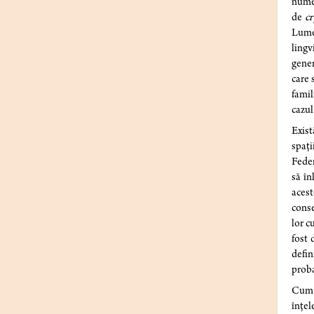
num
de
c
Lumea
lingv
gener
care 
famil
cazul
Exist
spați
Feder
să în
acest
conse
lor c
fost 
defin
proba
Cum e
înțel