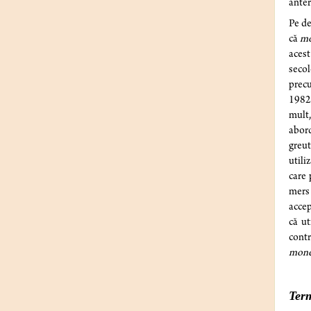
anter
Pe de
că
mo
acest
secol
precu
1982
mult,
abord
greut
utili
care 
mers 
accep
că ut
contr
mon
Term