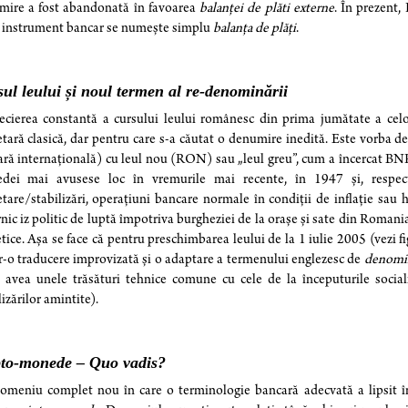
mire a fost abandonată în favoarea
balanței de plăti externe
. În prezent
 instrument bancar se numește simplu
balanța de plăți
.
ul leului și noul termen al re-denominării
cierea constantă a cursului leului românesc din prima jumătate a celor
ară clasică, dar pentru care s-a căutat o denumire inedită. Este vorba 
ră internațională) cu leul nou (RON) sau „leul greu”, cum a încercat BN
dei mai avusese loc în vremurile mai recente, în 1947 și, respect
are/stabilizări, operațiuni bancare normale în condiții de inflație sau h
nic iz politic de luptă împotriva burgheziei de la orașe și sate din Romania
tice. Așa se face că pentru preschimbarea leului de la 1 iulie 2005 (vezi f
r-o traducere improvizată și o adaptare a termenului englezesc de
denomi
avea unele trăsături tehnice comune cu cele de la începuturile sociali
lizărilor amintite).
pto-monede – Quo vadis?
meniu complet nou în care o terminologie bancară adecvată a lipsit în t