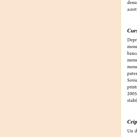
denu
acest
Curs
Depre
monet
banca
mone
monet
puter
Sovie
print
2005 
stabi
Cri
Un do