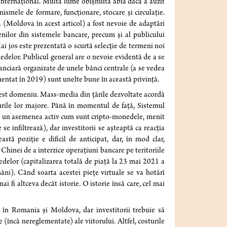
 internațional. Multă lume obișnuită abia dacă a auzit
ismele de formare, funcționare, stocare și circulație.
(Moldova în acest articol) a fost nevoie de adaptări
ienilor din sistemele bancare, precum și al publicului
Mai jos este prezentată o scurtă selecție de termeni noi
edelor.
Publicul general are o nevoie evidentă de a se
anciară organizate de unele bănci centrale (a se vedea
entat în 2019) sunt unelte bune în această privință.
acest domeniu. Mass-media din țările dezvoltate acordă
curile lor majore. Până în momentul de față, Sistemul
cu un asemenea activ cum sunt cripto-monedele, menit
se infiltrează), dar investitorii se așteaptă ca reacția
tă poziție e dificil de anticipat, dar, în mod clar,
a Chinei de a interzice operațiuni bancare pe teritoriile
edelor (capitalizarea totală de piață la 23 mai 2021 a
ni). Când soarta acestei piețe virtuale se va hotărî
i fi altceva decât istorie. O istorie însă care, cel mai
 în Romania și Moldova, dar investitorii trebuie să
e (încă nereglementate) ale viitorului. Altfel, costurile