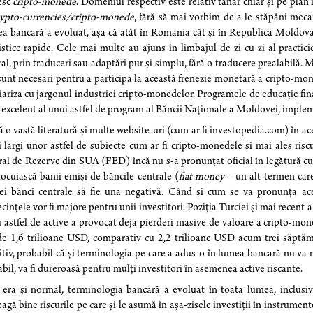
esc
cripto-monede
. Domeniul respectiv este relativ tânăr chiar și pe plan
rypto-currencies/cripto-monede
, fără să mai vorbim de a le stăpâni mecan
 bancară a evoluat, așa că atât în Romania cât și în Republica Moldova 
istice rapide. Cele mai multe au ajuns în limbajul de zi cu zi al practic
al, prin traduceri sau adaptări pur și simplu, fără o traducere prealabilă. 
sunt necesari pentru a participa la această frenezie monetară a cripto-mon
iariza cu jargonul industriei cripto-monedelor. Programele de educație fin
 excelent al unui astfel de program al Băncii Naționale a Moldovei, implem
ă o vastă literatură și multe website-uri (cum ar fi investopedia.com) în 
i largi unor astfel de subiecte cum ar fi cripto-monedele şi mai ales ris
al de Rezerve din SUA (FED) încă nu s-a pronunțat oficial în legătură 
locuiască banii emiși de băncile centrale (
fiat money
– un alt termen care 
ei bănci centrale să fie una negativă. Când și cum se va pronunța aceas
cințele vor fi majore pentru unii investitori. Poziția Turciei și mai recent 
u astfel de active a provocat deja pierderi masive de valoare a cripto-mon
de 1,6 trilioane USD, comparativ cu 2,2 trilioane USD acum trei săptămâ
itiv, probabil că și terminologia pe care a adus-o în lumea bancară nu va ma
bil, va fi dureroasă pentru mulți investitori în asemenea active riscante.
ra și normal, terminologia bancară a evoluat în toata lumea, inclusiv
eagă bine riscurile pe care și le asumă în așa-zisele investiții în instrument