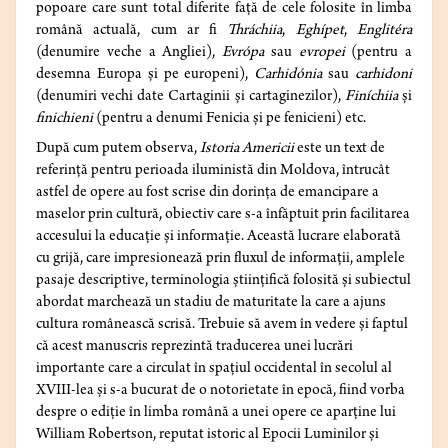
popoare care sunt total diferite față de cele folosite în limba
română actuală, cum ar fi
Thráchiia
,
Eghípet
,
Englitéra
(denumire veche a Angliei),
Evrópa
sau
evropei
(pentru a
desemna Europa și pe europeni),
Carhidónia
sau
carhidoni
(denumiri vechi date Cartaginii și cartaginezilor),
Finíchiia
și
finichieni
(pentru a denumi Fenicia și pe fenicieni) etc.
După cum putem observa,
Istoria Americii
este un text de
referință pentru perioada iluministă din Moldova, întrucât
astfel de opere au fost scrise din dorința de emancipare a
maselor prin cultură, obiectiv care s-a înfăptuit prin facilitarea
accesului la educație și informație. Această lucrare elaborată
cu grijă, care impresionează prin fluxul de informații, amplele
pasaje descriptive, terminologia științifică folosită și subiectul
abordat marchează un stadiu de maturitate la care a ajuns
cultura românească scrisă. Trebuie să avem în vedere și faptul
că acest manuscris reprezintă traducerea unei lucrări
importante care a circulat în spațiul occidental în secolul al
XVIII-lea și s-a bucurat de o notorietate în epocă, fiind vorba
despre o ediție în limba română a unei opere ce aparține lui
William Robertson, reputat istoric al Epocii Luminilor și