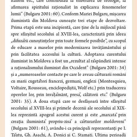
italieni etc., care contribuiau la eliberarea de teologie, la
afirmarea spiritului raționalist în explicarea fenomenelor
lumii” (Bulgaru 2001: 60). Conform Mariei Bulgaru, mișcarea
iluministă din Moldova cunoaște trei etape de dezvoltare.
Prima etapă este una incipientă, care ține de la mijlocul până
spre sfârșitul secolului al XVIII-lea, caracterizată prin ideea
„difuza
rii cunoștințelor prin toate formele posibile”, cu scopul
de educare a maselor prin modernizarea învățământului și
prin facilitatea accesului la cultură. Adoptarea curentului
iluminist în Moldova a fost un „rezultat al ra
spândirii intense
a raționalismului iluminist din Occident” (Bulgaru 2001: 34)
și a „numeroaselor contacte pe care le aveau ca
rturarii români
cu marii cugeta
tori francezi, germani, englezi (Montesquieu,
Voltaire, Rousseau, enciclopediștii, Wolf etc.) prin traducerea
operelor lor, prin înva
ța
mânt, presa
, călătorii etc.” (Bulgaru
2001: 35). A doua etapă care se desfășoară între sfârșitul
secolului al XVIII-lea și primele decenii ale secolului al XIX-
lea reprezintă apogeul acestui curent și este „marcata
prin
creația iluminista
propriu-zisa
a ca
rturarilor moldoveni”
(Bulgaru 2001: 61), avându-i ca principali reprezentanți pe I.
Ta
utu, Gh. Asachi, A. Donici și C. Stamati. Ultima perioadă