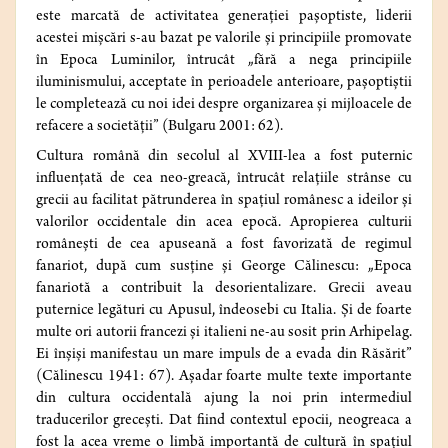
este marcată de activitatea generației pașoptiste, liderii
acestei mișcări s‑au bazat pe valorile și principiile promovate
în Epoca Luminilor, întrucât „fără a nega principiile
iluminismului, acceptate în perioadele anterioare, pașoptiștii
le completează cu noi idei despre organizarea și mijloacele de
refacere a societății” (Bulgaru 2001: 62).
Cultura română din secolul al XVIII-lea a fost puternic
influențată de cea neo-greacă, întrucât relațiile strânse cu
grecii au facilitat pătrunderea în spațiul românesc a ideilor și
valorilor occidentale din acea epocă. Apropierea culturii
românești de cea apuseană a fost favorizată de regimul
fanariot, după cum susține și George Călinescu: „Epoca
fanariotă a contribuit la desorientalizare. Grecii aveau
puternice legături cu Apusul, îndeosebi cu Italia. Și de foarte
multe ori autorii francezi și italieni ne-au sosit prin Arhipelag.
Ei înșiși manifestau un mare impuls de a evada din Răsărit”
(Călinescu 1941: 67). Așadar foarte multe texte importante
din cultura occidentală ajung la noi prin intermediul
traducerilor grecești. Dat fiind contextul epocii, neogreaca a
fost la acea vreme o limbă importantă de cultură în spațiul