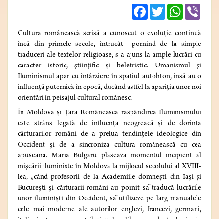
Facebook
Twitter
WhatsApp
Viber
Cultura românească scrisă a cunoscut o evoluție continuă
încă din primele secole, întrucât pornind de la simple
traduceri ale textelor religioase, s-a ajuns la ample lucrări cu
caracter istoric, științific și beletristic. Umanismul și
Iluminismul apar cu întârziere în spațiul autohton, însă au o
influență puternică în epocă, ducând astfel la apariția unor noi
orientări în peisajul cultural românesc.
În Moldova și Țara Românească răspândirea Iluminismului
este strâns legată de influența neogreacă și de dorința
cărturarilor români de a prelua tendințele ideologice din
Occident și de a sincroniza cultura românească cu cea
apuseană. Maria Bulgaru plasează momentul incipient al
mișcării iluministe în Moldova la mijlocul secolului al XVIII-
lea, „când profesorii de la Academiile domnești din Iași și
București și cărturarii români au pornit sa
traducă lucrările
unor iluminiști din Occident, sa
utilizeze pe larg manualele
cele mai moderne ale autorilor englezi, francezi, germani,