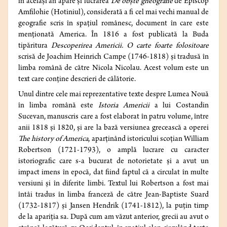
în același an apare și lucrarea
De obşte gheografie
de Episcop
Amfilohie (Hotiniul), considerată a fi cel mai vechi manual de
geografie scris în spațiul românesc, document în care este
menționată America. În 1816 a fost publicată la Buda
tipăritura
Descoperirea Americii. O carte foarte folositoare
scrisă de Joachim Heinrich Campe (1746‑1818) și tradusă în
limba română de către Nicola Nicolau. Acest volum este un
text care conține descrieri de călătorie.
Unul dintre cele mai reprezentative texte despre Lumea Nouă
în limba română este
Istoria Americii
a lui Costandin
Sucevan, manuscris care a fost elaborat în patru volume, între
anii 1818 și 1820, și are la bază versiunea grecească a operei
The history of America
, aparținând istoricului scoțian William
Robertson (1721-1793), o amplă lucrare cu caracter
istoriografic care s-a bucurat de notorietate și a avut un
impact imens în epocă, dat fiind faptul că a circulat în multe
versiuni și în diferite limbi. Textul lui Robertson a fost mai
întâi tradus în limba franceză de către Jean-Baptiste Suard
(1732-1817) și Jansen Hendrik (1741‑1812), la puțin timp
de la apariția sa. După cum am văzut anterior, grecii au avut o