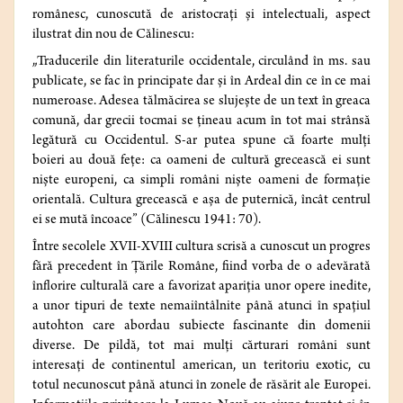
românesc, cunoscută de aristocrați și intelectuali, aspect
ilustrat din nou de Călinescu:
„Traducerile din literaturile occidentale, circulând în ms. sau
publicate, se fac în principate dar și în Ardeal din ce în ce mai
numeroase. Adesea tălmăcirea se slujește de un text în greaca
comună, dar grecii tocmai se țineau acum în tot mai strânsă
legătură cu Occidentul. S-ar putea spune că foarte mulți
boieri au două fețe: ca oameni de cultură grecească ei sunt
niște europeni, ca simpli români niște oameni de formație
orientală. Cultura grecească e așa de puternică, încât centrul
ei se mută încoace” (Călinescu 1941: 70).
Între secolele XVII-XVIII cultura scrisă a cunoscut un progres
fără precedent în Țările Române, fiind vorba de o adevărată
înflorire culturală care a favorizat apariția unor opere inedite,
a unor tipuri de texte nemaiîntâlnite până atunci în spațiul
autohton care abordau subiecte fascinante din domenii
diverse. De pildă, tot mai mulți cărturari români sunt
interesați de continentul american, un teritoriu exotic, cu
totul necunoscut până atunci în zonele de răsărit ale Europei.