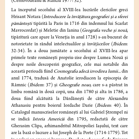
(Cernovodeanu & Stanciu 1977: 32).
La începutul secolului al XVIII-lea lucrările clericilor greci
Hrisant Notara (
Introducere la învățătura geografiei și a sferei
pământești
tipărită la Paris în 1716 din îndemnul lui Scarlat
Mavrocordat) și Meletie din Ianina (
Geografia veche și nouă
,
tipăritură care apare la Veneția în anul 1728) s‑au bucurat de
notorietate în rândul intelectualilor și învățăceilor (
Ibidem
:
32-34). În a doua jumătate a secolului al XVIII-lea apar
primele texte românești propriu-zise despre Lumea Nouă și
despre noile descoperiri geografice, cele mai notabile din
această perioadă fiind
Cosmografia adecă izvodirea lumii...
din
anul
1774, tradusă de Anatolie ierodiacon la episcopia de
Râmnic (
Ibidem
: 37) și
Gheografie noao,
care s-a păstrat în
limba română în două copii, una din 1780 și alta în 1786, a
doua fiind alcătuită la Dărdănești de către Alexandru
Athanasiu pentru boierul Iordache Darie (
Ibidem
: 40). În
Catalogul manuscriselor românești al lui Gabriel Ștrempel ni
se indică
Istoria Americăi
din 1795, redactată de către
Gherasim Clipa, arhimandritul Mitropoliei Iașului, text care
are la bază o lucrare a lui Joseph de la Porte (1714-1779). Tot