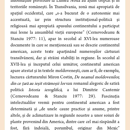
Informațiile privitoare la Lumea Nouă au ajuns treptat și în
teritoriile românești. În Transilvania, zonă mai apropiată de
spațiul occidental, care „s-a bucurat de o autonomie mai
accentuată, iar prin structura instituțional-politică și
religioasă mai apropiată apusului continentului a participat
mai lesne la ansamblul vieții europene” (Cernovodeanu &
Stanciu 1977: 11), apar în secolul al XVI-lea numeroase
documente în care se menționează sau se descrie continentul
american, aceste texte aparținând numeroșilor cărturari
transilvăneni, dar și străini stabiliți în regiune. În secolul al
XVII‑lea și începutul celui următor, continentul american
apare atestat și în textele moldovenești, cum ar fi, de exemplu,
lucrarea cărturarului Miron Costin,
De neamul moldovenilor,
din ce țară au ieșit strămoșii lor
sau romanul alegoric de satiră
politică
Istoria ieroglifică
, a lui Dimitrie Cantemir
(Cernovodeanu & Stanciu 1977: 29). Fascinația
intelectualilor vremii pentru continentul american a fost
determinată și „de unele cauze practice și anume, printre
altele, și de aclimatizare în regiunile noastre a unor soiuri de
plante provenind din America, dintre care cel mai răspândit a
fost, fără îndoială, porumbul, originar din Mexic”