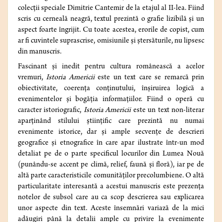
colecții speciale Dimitrie Cantemir de la etajul al II-lea. Fiind
scris cu cerneală neagră, textul prezintă o grafie lizibilă și un
aspect foarte îngrijit. Cu toate acestea, erorile de copist, cum
ar fi cuvintele suprascrise, omisiunile și ștersăturile, nu lipsesc
din manuscris.
Fascinant și inedit pentru cultura românească a acelor
vremuri,
Istoria Americii
este un text care se remarcă prin
obiectivitate, coerența conținutului, înșiruirea logică a
evenimentelor și bogăția informațiilor. Fiind o operă cu
caracter istoriografic,
Istoria Americii
este un text non‑literar
aparținând stilului științific care prezintă nu numai
evenimente istorice, dar și ample secvențe de descrieri
geografice și etnografice în care apar ilustrate într-un mod
detaliat pe de o parte specificul locurilor din Lumea Nouă
(punându-se accent pe climă, relief, faună și floră), iar pe de
altă parte caracteristicile comunităților precolumbiene. O altă
particularitate interesantă a acestui manuscris este prezența
notelor de subsol care au ca scop descrierea sau explicarea
unor aspecte din text. Aceste însemnări variază de la mici
adăugiri până la detalii ample cu privire la evenimente