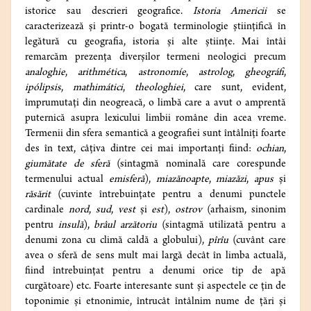
istorice sau descrieri geografice.
Istoria Americii
se
caracterizează și printr-o bogată terminologie științifică în
legătură cu geografia, istoria și alte științe. Mai întâi
remarcăm prezența diverșilor termeni neologici precum
analoghie
,
arithmética
,
astronomíe
,
astrolog
,
gheográfi
,
ipólipsis
,
mathimátici
,
theologhiei
, care sunt, evident,
împrumutați din neogreacă, o limbă care a avut o amprentă
puternică asupra lexicului limbii române din acea vreme.
Termenii din sfera semantică a geografiei sunt întâlniți foarte
des în text, câțiva dintre cei mai importanți fiind:
ochian
,
giumătate de sferă
(sintagmă nominală care corespunde
termenului actual
emisferă
),
miazănoapte
,
miazăzi
,
apus
și
răsărit
(cuvinte întrebuințate pentru a denumi punctele
cardinale
nord
,
sud
,
vest
și
est
),
ostrov
(arhaism, sinonim
pentru
insulă
),
brâul arzătoriu
(sintagmă utilizată pentru a
denumi zona cu climă caldă a globului),
pîrîu
(cuvânt care
avea o sferă de sens mult mai largă decât în limba actuală,
fiind întrebuințat pentru a denumi orice tip de apă
curgătoare) etc. Foarte interesante sunt și aspectele ce țin de
toponimie și etnonimie, întrucât întâlnim nume de țări și