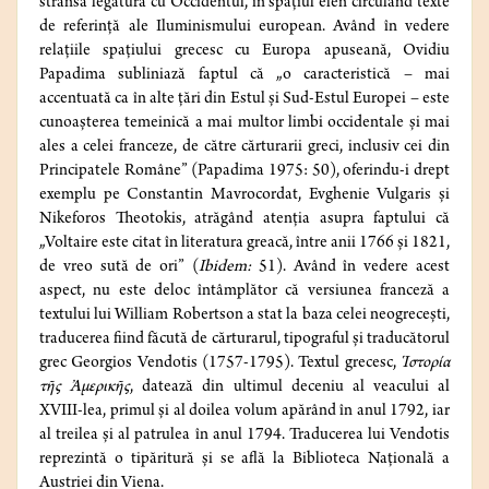
strânsă legătură cu Occidentul, în spațiul elen circulând texte
de referință ale Iluminismului european. Având în vedere
relațiile spațiului grecesc cu Europa apuseană, Ovidiu
Papadima subliniază faptul că „o caracteristică – mai
accentuată ca în alte țări din Estul și Sud-Estul Europei – este
cunoașterea temeinică a mai multor limbi occidentale și mai
ales a celei franceze, de către cărturarii greci, inclusiv cei din
Principatele Române” (Papadima 1975: 50), oferindu-i drept
exemplu pe Constantin Mavrocordat, Evghenie Vulgaris și
Nikeforos Theotokis, atrăgând atenția asupra faptului că
„Voltaire este citat în literatura greacă, între anii 1766 și 1821,
de vreo sută de ori” (
Ibidem:
51). Având în vedere acest
aspect, nu este deloc întâmplător că versiunea franceză a
textului lui William Robertson a stat la baza celei neogrecești,
traducerea fiind făcută de cărturarul, tipograful și traducătorul
grec Georgios Vendotis (1757-1795). Textul grecesc,
Ἱστορία
τῆς Ἀμερικῆς
, datează din ultimul deceniu al veacului al
XVIII-lea, primul și al doilea volum apărând în anul 1792, iar
al treilea și al patrulea în anul 1794. Traducerea lui Vendotis
reprezintă o tipăritură și se află la Biblioteca Națională a
Austriei din Viena.