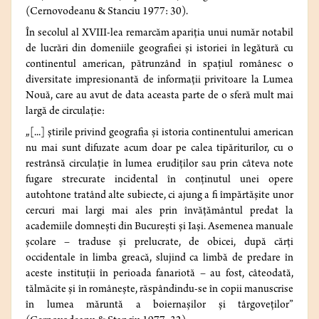
(Cernovodeanu & Stanciu 1977: 30).
În secolul al XVIII-lea remarcăm apariția unui număr notabil
de lucrări din domeniile geografiei și istoriei în legătură cu
continentul american, pătrunzând în spațiul românesc o
diversitate impresionantă de informații privitoare la Lumea
Nouă, care au avut de data aceasta parte de o sferă mult mai
largă de circulație:
„[...] știrile privind geografia și istoria continentului american
nu mai sunt difuzate acum doar pe calea tipăriturilor, cu o
restrânsă circulație în lumea erudiților sau prin câteva note
fugare strecurate incidental în conținutul unei opere
autohtone tratând alte subiecte, ci ajung a fi împărtășite unor
cercuri mai largi mai ales prin învățământul predat la
academiile domnești din București și Iași. Asemenea manuale
școlare – traduse și prelucrate, de obicei, după cărți
occidentale în limba greacă, slujind ca limbă de predare în
aceste instituții în perioada fanariotă – au fost, câteodată,
tălmăcite și în românește, răspândindu-se în copii manuscrise
în lumea măruntă a boiernașilor și târgoveților”