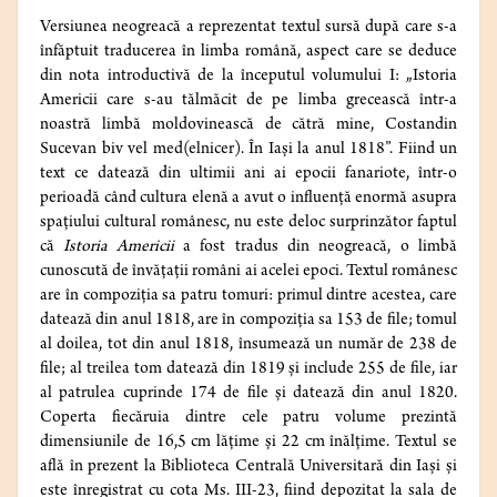
Versiunea neogreacă a reprezentat textul sursă după care s-a
înfăptuit traducerea în limba română, aspect care se deduce
din nota introductivă de la începutul volumului I: „Istoria
Americii care s-au tălmăcit de pe limba grecească într-a
noastră limbă moldovinească de cătră mine, Costandin
Sucevan biv vel med(elnicer). În Iași la anul 1818”. Fiind un
text ce datează din ultimii ani ai epocii fanariote, într-o
perioadă când cultura elenă a avut o influență enormă asupra
spațiului cultural românesc, nu este deloc surprinzător faptul
că
Istoria Americii
a fost tradus din neogreacă, o limbă
cunoscută de învățații români ai acelei epoci. Textul românesc
are în compoziția sa patru tomuri: primul dintre acestea, care
datează din anul 1818, are în compoziția sa 153 de file; tomul
al doilea, tot din anul 1818, însumează un număr de 238 de
file; al treilea tom datează din 1819 și include 255 de file, iar
al patrulea cuprinde 174 de file și datează din anul 1820.
Coperta fiecăruia dintre cele patru volume prezintă
dimensiunile de 16,5 cm lățime și 22 cm înălțime. Textul se
află în prezent la Biblioteca Centrală Universitară din Iași și
este înregistrat cu cota Ms. III-23, fiind depozitat la sala de