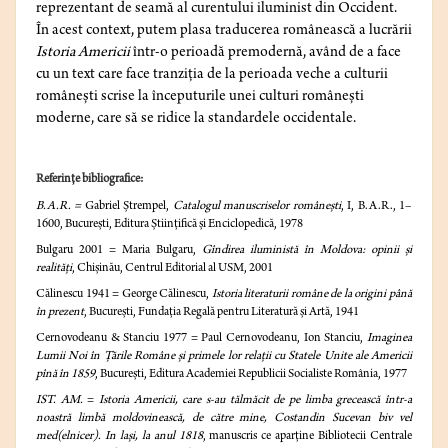
reprezentant de seamă al curentului iluminist din Occident.
În acest context, putem plasa traducerea românească a lucrării
Istoria Americii
într-o perioadă premodernă, având de a face
cu un text care face tranziția de la perioada veche a culturii
românești scrise la începuturile unei culturi românești
moderne, care să se ridice la standardele occidentale.
Referinţe bibliografice:
B.A.R. =
Gabriel Ștrempel,
Catalogul manuscriselor românești
, I, B.A.R., 1–
1600, București, Editura Științifică și Enciclopedică, 1978
Bulgaru 2001 = Maria Bulgaru,
Gîndirea iluministă în Moldova: opinii și
realități
, Chișinău, Centrul Editorial al USM, 2001
Călinescu 1941 = George Călinescu,
Istoria literaturii române de la origini până
în prezent
, București, Fundația Regală pentru Literatură și Artă, 1941
Cernovodeanu & Stanciu 1977 = Paul Cernovodeanu, Ion Stanciu,
Imaginea
Lumii Noi în Țările Române și primele lor relații cu Statele Unite ale Americii
pînă în 1859
, București, Editura Academiei Republicii Socialiste România, 1977
IST. AM.
=
Istoria Americii, care s-au tălmăcit de pe limba grecească într-a
noastră limbă moldovinească, de către mine, Costandin Sucevan biv vel
med(elnicer). In laşi, la anul 1818
, manuscris ce aparține Bibliotecii Centrale