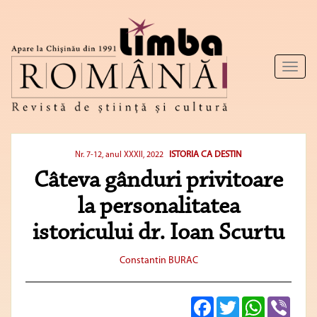
Toggl
naviga
ISTORIA CA DESTIN
Nr. 7-12, anul XXXII, 2022
Câteva gânduri privitoare
la personalitatea
istoricului dr. Ioan Scurtu
Constantin BURAC
Facebook
Twitter
WhatsApp
Viber