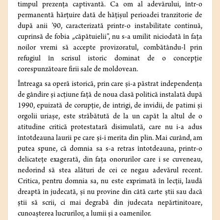
timpul prezența captivantă. Ca om al adevărului, într-o
permanentă hărțuire dată de hățișul perioadei tranzitorie de
după anii ’90, caracterizată printr-o instabilitate continuă,
cuprinsă de fobia „căpătuielii”, nu s-a umilit niciodată în fața
noilor vremi să accepte provizoratul, combătându-l prin
refugiul în scrisul istoric dominat de o concepție
corespunzătoare firii sale de moldovean.
Întreaga sa operă istorică, prin care și-a păstrat independența
de gândire și acțiune față de noua clasă politică instalată după
1990, epuizată de corupție, de intrigi, de invidii, de patimi și
orgolii uriașe, este străbătută de la un capăt la altul de o
atitudine critică protestatară disimulată, care nu i-a adus
întotdeauna laurii pe care și-i merita din plin. Mai curând, am
putea spune, că domnia sa s-a retras întotdeauna, printr-o
delicatețe exagerată, din fața onorurilor care i se cuveneau,
nedorind să stea alături de cei ce negau adevărul recent.
Critica, pentru domnia sa, nu este exprimată în lecții, laudă
dreaptă în judecată, și nu provine din câtă carte știi sau dacă
știi să scrii, ci mai degrabă din judecata nepărtinitoare,
cunoașterea lucrurilor, a lumii și a oamenilor.