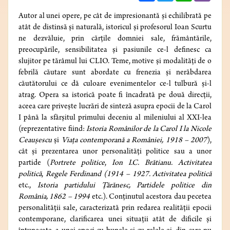
Autor al unei opere, pe cât de impresionantă și echilibrată pe
atât de distinsă și naturală, istoricul și profesorul Ioan Scurtu
ne dezvăluie, prin cărțile domniei sale, frământările,
preocupările, sensibilitatea și pasiunile ce-l definesc ca
slujitor pe tărâmul lui CLIO. Teme, motive și modalități de o
febrilă căutare sunt abordate cu frenezia și nerăbdarea
căutătorului ce dă culoare evenimentelor ce-l tulbură și-l
atrag. Opera sa istorică poate fi încadrată pe două direcții,
aceea care privește lucrări de sinteză asupra epocii de la Carol
I până la sfârșitul primului deceniu al mileniului al XXI-lea
(reprezentative fiind:
Istoria Românilor de la Carol I la Nicole
Ceaușescu
și
Viața contemporană a României, 1918 – 2007
),
cât și prezentarea unor personalități politice sau a unor
partide (
Portrete politice
,
Ion I.C. Brătianu. Activitatea
politică
,
Regele Ferdinand (1914 – 1927. Activitatea politică
etc.,
Istoria partidului Țărănesc, Partidele politice din
România, 1862 – 1994
etc.). Conținutul acestora dau pecetea
personalității sale, caracterizată prin redarea realității epocii
contemporane, clarificarea unei situații atât de dificile și