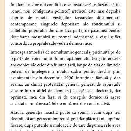
În afara acestor noi condiții ce se instalaseră, refuzând să fie
„omul noii configurații politice”, istoricul este mai degrabă
cuprins de emoția vestigiilor izvoarelor documentare
contemporane, singurele depozitare ale zbuciumului și
sufletului poporului din care face parte, de pasiunea pentru
descifrarea moștenirii nu tocmai îndepărtate, a cărui suflet
concordă cu propriile sale vederi democratice.
Întreaga atmosferă de nemulțumire generală, pricinuită pe de
o parte de croirea unui drum după mentalitatea și interesele
anacronice ale celor din fruntea țării, iar pe de alta de limitele
puterii de înțelegere a noului cadru politic deschis prin
evenimentele din decembrie 1990, întreținea, fără să-și dea
seama, un climat protestatar general, generat de aspirațiile
sincere într-o altfel de democrație decât cea declarată, dar
oprimată încă din fașă, și de energiile dornice să așeze
societatea românească într-o nouă matrice constructivă.
Așadar, generația noastră poate să spună, acum după trei
decenii, că am petrecut împreună grei dar plăcuți ani, luptând
fiecare, după puterile și mijloacele de care dispunea și le avea