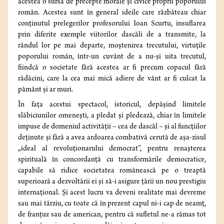
acestea o sursă de precepte morale și civice proprii poporului
român. Acestea sunt în general ideile care răzbăteau chiar
conținutul prelegerilor profesorului Ioan Scurtu, insuflarea
prin diferite exemple viitorilor dascăli de a transmite, la
rândul lor pe mai departe, moștenirea trecutului, virtuțile
poporului român, într-un cuvânt de a nu-și uita trecutul,
fiindcă o societate fără acestea ar fi precum copacul fără
rădăcini, care la cea mai mică adiere de vânt ar fi culcat la
pământ și ar muri.
În fața acestui spectacol, istoricul, depășind limitele
slăbiciunilor omenești, a pledat și pledează, chiar în limitele
impuse de domeniul activității – cea de dascăl – și al funcțiilor
deținute și fără a avea ardoarea combativă cerută de așa-zisul
„ideal al revoluționarului democrat”, pentru renașterea
spirituală în concordanță cu transformările democratice,
capabile să ridice societatea românească pe o treaptă
superioară a dezvoltării ei și să-i asigure țării un nou prestigiu
internațional. Și acest lucru va deveni realitate mai devreme
sau mai târziu, cu toate că în prezent capul ni-i cap de neamț,
de franțuz sau de american, pentru că sufletul ne-a rămas tot