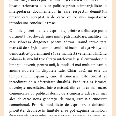
întunecate, a unei epoci cu bunele și cu relele ei, din care nu
lipsesc creionarea elitelor politice printr-o imparțialitate în
interpretarea documentelor, în care respectul demnității
umane este acceptat și de către cei ce nu-i împărtășesc
întotdeauna concluziile trase.
Opiniile și sentimentele exprimate, printr-o delicatețe puțin
obicinuită, fac dovada unei minți pătrunzătoare, analitice, în
care vibrează dragostea pentru adevăr. Trăind într-o țară
marcată de sfârșitul comunismului și începutul așa-zise „vieți
democratice”, polemismul său se manifestă vehement, însă nu
coboară la nivelul trivialității intelectuale și al cruzimilor din
limbajul devenit, pentru unii, la modă, ci mai mult etalează o
anume noblețe în disputele sale. Chiar dacă nu este un
temperament expansiv, cine îl cunoaște este cucerit și
încredințat de o afectivitate durabilă. Producția sa istorică
dovedește necesitatea, într-o măsură din ce în ce mai mare,
comunicarea cu publicul dornic de a cunoaște adevărul, mai
ales de către noua generație de tineri, care n-a cunoscut
comunismul. Propria modalitate de exprimare a dobândit
prioritate, deoarece în limitele ei se pot exprima nemijlocit