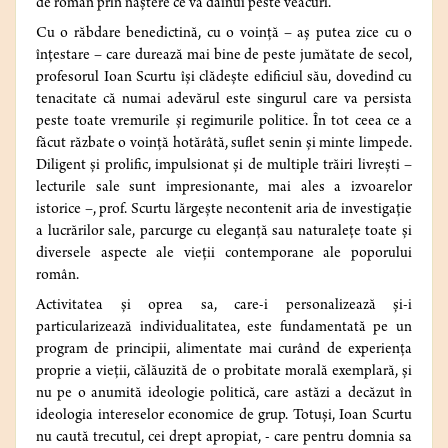
de român prin naștere ce va dăinui peste veacuri.
Cu o răbdare benedictină, cu o voință – aș putea zice cu o
înțestare – care durează mai bine de peste jumătate de secol,
profesorul Ioan Scurtu își clădește edificiul său, dovedind cu
tenacitate că numai adevărul este singurul care va persista
peste toate vremurile și regimurile politice. În tot ceea ce a
făcut răzbate o voință hotărâtă, suflet senin și minte limpede.
Diligent și prolific, impulsionat și de multiple trăiri livrești –
lecturile sale sunt impresionante, mai ales a izvoarelor
istorice –, prof. Scurtu lărgește necontenit aria de investigație
a lucrărilor sale, parcurge cu eleganță sau naturalețe toate și
diversele aspecte ale vieții contemporane ale poporului
român.
Activitatea și oprea sa, care-i personalizează și-i
particularizează individualitatea, este fundamentată pe un
program de principii, alimentate mai curând de experiența
proprie a vieții, călăuzită de o probitate morală exemplară, și
nu pe o anumită ideologie politică, care astăzi a decăzut în
ideologia intereselor economice de grup. Totuși, Ioan Scurtu
nu caută trecutul, cei drept apropiat, - care pentru domnia sa