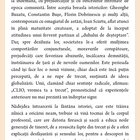
la îndemână, cu prejudecățile și cu obiceiurile întronate de
epoca comunistă. Între aceștia breasla istoricilor: Gheorghe
Buzatu, Constantin Bușe, Florin Dobrinescu și mulți alții,
contemporani cu omagiatul de astăzi, Ioan Scurtu, aflat atunci
în plină maturitate creatoare, a adoptat de la început
atitudinea unui fervent partizan al „duhului de deșteptare”.
Dar, spre deziluzia lor, societatea le-a oferit mulțimea
comportărilor conjuncturale, moravurile corupătoare,
prejudecăți care favorizau abuzurile, încălcarea demnității,
înstrăinarea de țară și de nevoile oamenilor. Este perioada
când își face loc o nouă viziune, chiar dacă este încă puțin
percepută, de a ne rupe de trecut, susținută de ideea
globalizării. Unii, clamând chiar sentințe radicale, afirmau:
„CLIO, vremea ta a trecut”, pronosticând că experiențele
anterioare nu mai prezintă un îndreptar sigur.
Nădejdea întoarcerii la fântâna istoriei, care este trăirea
zilnică a oricărui neam, trebuie să vină tocmai de la corpul
profesoral, care are datoria firească și sacră a educa noile
generații de tineret, de a resuscita fapte din trecut și de a oferi
explicații desfășurării și sensului lor, pentru a descoperi în