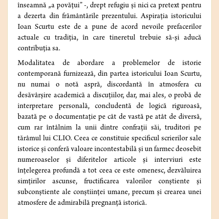
înseamnă „a povățui” -, drept refugiu și nici ca pretext pentru
a dezerta din frământările prezentului. Aspirația istoricului
Ioan Scurtu este de a pune de acord nevoile prefacerilor
actuale cu tradiția, în care tineretul trebuie să-și aducă
contribuția sa.
Modalitatea de abordare a problemelor de istorie
contemporană furnizează, din partea istoricului Ioan Scurtu,
nu numai o notă aspră, discordantă în atmosfera cu
desăvârșire academică a discuțiilor, dar, mai ales, o probă de
interpretare personală, concludentă de logică riguroasă,
bazată pe o documentație pe cât de vastă pe atât de diversă,
cum rar întâlnim la unii dintre confrații săi, truditori pe
tărâmul lui CLIO. Ceea ce constituie specificul scrierilor sale
istorice și conferă valoare incontestabilă și un farmec deosebit
numeroaselor și diferitelor articole și interviuri este
înțelegerea profundă a tot ceea ce este omenesc, dezvăluirea
simțirilor ascunse, fructificarea valorilor conștiente și
subconștiente ale conștiinței umane, precum și crearea unei
atmosfere de admirabilă pregnanță istorică.