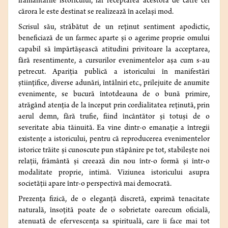
frământările istoricului, iar receptarea acestora de către cei
cărora le este destinat se realizează în același mod.
Scrisul său, străbătut de un reținut sentiment apodictic,
beneficiază de un farmec aparte și o agerime proprie omului
capabil să împărtășească atitudini privitoare la acceptarea,
fără resentimente, a cursurilor evenimentelor așa cum s-au
petrecut. Apariția publică a istoricului în manifestări
științifice, diverse adunări, întâlniri etc., prilejuite de anumite
evenimente, se bucură întotdeauna de o bună primire,
atrăgând atenția de la început prin cordialitatea reținută, prin
aerul demn, fără trufie, fiind încântător și totuși de o
severitate abia tăinuită. Ea vine dintr-o emanație a întregii
existențe a istoricului, pentru că reproducerea evenimentelor
istorice trăite și cunoscute pun stăpânire pe tot, stabilește noi
relații, frământă și creează din nou într-o formă și într-o
modalitate proprie, intimă. Viziunea istoricului asupra
societății apare într-o perspectivă mai democrată.
Prezența fizică, de o eleganță discretă, exprimă tenacitate
naturală, însoțită poate de o sobrietate oarecum oficială,
atenuată de efervescența sa spirituală, care îi face mai tot