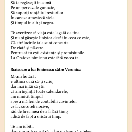
Să te regăseşti în comă
Pe un pervaz de gunoaie,
Să suporţi ronţăitul resturilor
În care se amestecă stele
Şi timpul în alb şi negru.
Te avertizez că viaţa este legată de tine
Şi nu-şi găseşte liniştea decât în ceea ce este,
Că strălucirile tale sunt concerte
De viaţă şi plăcere.
Pentru că tu eşti existenţa şi promisiunile.
La Craiova nimic nu este fără vocea ta.
Scrisoare a lui Eminescu către Veronica
M-am hotărât
e ultima oară că-ți scriu,
dar mai întâi să știi
că am înghițit toate calendarele,
am nimicit timpul
spre a mă feri de contabilii cuvintelor
ce fac socoteli nocive,
râd de firea mea de a fi fără timp,
adică de fapt a oricărui timp.
Te-am iubit...