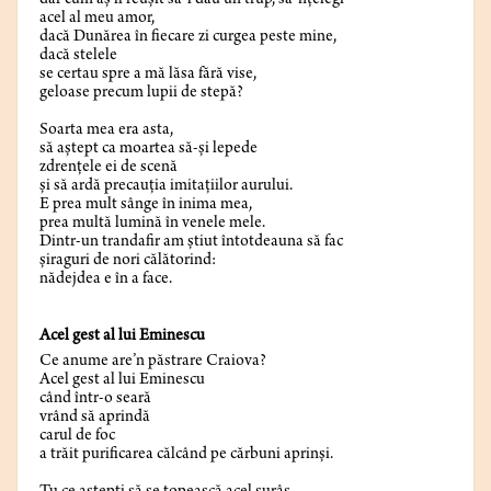
dar cum aș fi reușit să-l dau un trup, să-nțelegi
acel al meu amor,
dacă Dunărea în fiecare zi curgea peste mine,
dacă stelele
se certau spre a mă lăsa fără vise,
geloase precum lupii de stepă?
Soarta mea era asta,
să aștept ca moartea să-și lepede
zdrențele ei de scenă
și să ardă precauția imitațiilor aurului.
E prea mult sânge în inima mea,
prea multă lumină în venele mele.
Dintr-un trandafir am știut întotdeauna să fac
șiraguri de nori călătorind:
nădejdea e în a face.
Acel gest al lui Eminescu
Ce anume are’n păstrare Craiova?
Acel gest al lui Eminescu
când într-o seară
vrând să aprindă
carul de foc
a trăit purificarea călcând pe cărbuni aprinși.