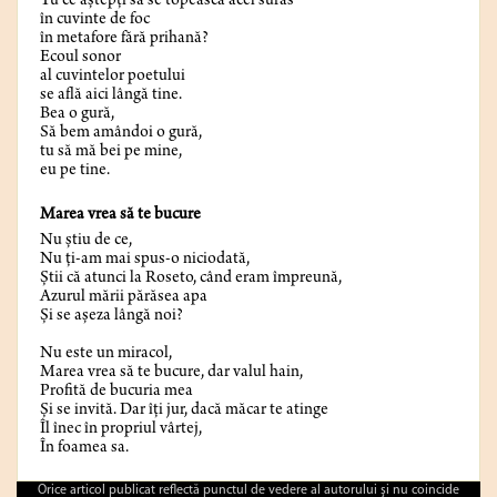
Tu ce aștepți să se topească acel surâs
în cuvinte de foc
în metafore fără prihană?
Ecoul sonor
al cuvintelor poetului
se află aici lângă tine.
Bea o gură,
Să bem amândoi o gură,
tu să mă bei pe mine,
eu pe tine.
Marea vrea să te bucure
Nu ştiu de ce,
Nu ţi-am mai spus-o niciodată,
Ştii că atunci la Roseto, când eram împreună,
Azurul mării părăsea apa
Şi se aşeza lângă noi?
Nu este un miracol,
Marea vrea să te bucure, dar valul hain,
Profită de bucuria mea
Şi se invită. Dar îți jur, dacă măcar te atinge
Îl înec în propriul vârtej,
În foamea sa.
Orice articol publicat reflectă punctul de vedere al autorului şi nu coincide