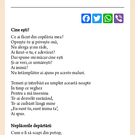
Facebook
Twitter
WhatsApp
Viber
Cine eşti?
Ce ai făcut din copilăria mea?
Opreşte-te şi priveşte-mă,
Nu alerga şi nu râde,
Ai furat-o tu, e adevărat?
Dar spune-mi măcar cine eşti
Şi ce vrei, ce urmăreşti?
Ai inimă?
Nu întâmplător ai ajuns pe aceste maluri.
Temeri şi întrebări au umplut această noapte
În timp ce veghez
Pentru a mă însenina
Te-ai dezvelit surâzând,
Te-ai cuibărit lângă mine
„Eu sunt tu, sunt inima ta”,
Ai spus.
Neplăcerile depărtării
Cum o fi să scapi din potop,