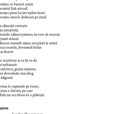
 inima se bucură acum
scuitul fără năvod;
seţea pune lacăte uşilor toate
ocirea însă le doboară pe rând.
 absenţă vesteşte
ţa aşteptată,
dăcinile adânci pornesc în voie să crească
jurul stâncii
fiecare musafir ajuns aici până la urmă
ecă soarele, devenind festin
 şi desert.
 cicatricea şi ea îţi va da
at nebănuit:
cul trece, graţia rămâne;
 se dovedeşte mai drag
 fulgerul.
stea le cuprinde pe toate,
atea e datoria pe care
dată nu vei obosi să o plăteşti.
raiova