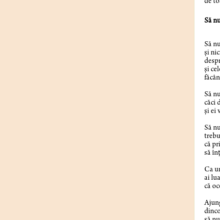
de to
Să nu
pen
Să nu
şi ni
despr
şi ce
făcân
Să nu
căci 
şi ei
Să nu
trebu
că pr
să în
Ca un
ai lu
că oc
Ajung
dinco
să nu