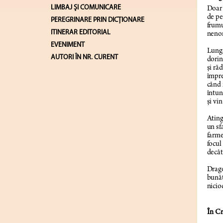
LIMBAJ ŞI COMUNICARE
Doar
de pe
PEREGRINARE PRIN DICȚIONARE
frumu
ITINERAR EDITORIAL
nenor
EVENIMENT
Lunga
AUTORI ÎN NR. CURENT
dorin
şi ră
împre
când 
întun
şi vin
Atinge
un sf
farme
focul
decât
Drago
bunăt
nicio
În C