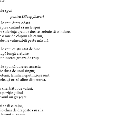
ate.
 le spui
tru Dileep Jhaveri
 le spui dintr-odată
ci prea curând să nu le spui
e suferinţa greu de dus ce trebuie să o îndure,
le o mie de chipuri ale cărnii,
du-ne vulnerabili peste măsură.
 le spui ce ştii atât de bine
după lungă vieţuire
 vor încerca groaza de trup.
 le spui că durerea aceasta
ie dusă de unul singur,
ietenii, familia neputincioşi sunt
ţeleagă ori să aline disperarea.
 chei bătut de valuri,
at poziţie ştiind
eanul nu greşeşte.
i să fii curajos,
lo chiar de dragoste sau silă,
 le spui cu ce preţ