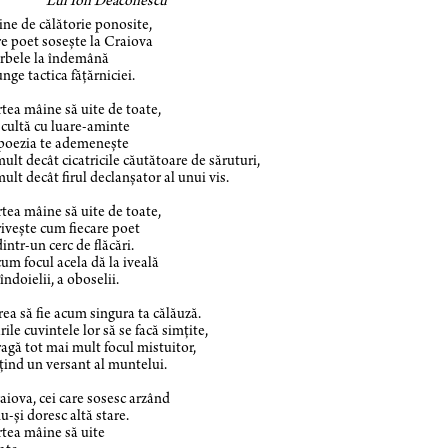
i Ion Deaconescu
ine de călătorie ponosite,
re poet soseşte la Craiova
rbele la îndemână
unge tactica făţărniciei.
ea mâine să uite de toate,
scultă cu luare-aminte
poezia te ademeneşte
ult decât cicatricile căutătoare de săruturi,
ult decât firul declanşator al unui vis.
ea mâine să uite de toate,
riveşte cum fiecare poet
dintr-un cerc de flăcări.
cum focul acela dă la iveală
îndoielii, a oboselii.
ea să fie acum singura ta călăuză.
rile cuvintele lor să se facă simţite,
ragă tot mai mult focul mistuitor,
ţind un versant al muntelui.
aiova, cei care sosesc arzând
nu-şi doresc altă stare.
tea mâine să uite