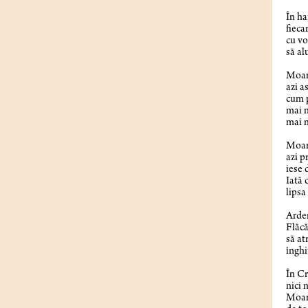
Lu
În ha
fieca
cu vo
să al
Moart
azi a
cum 
mai m
mai m
Moart
azi p
iese 
Iată 
lipsa 
Arder
Flăcă
să at
înghi
În Cr
nici 
Moar