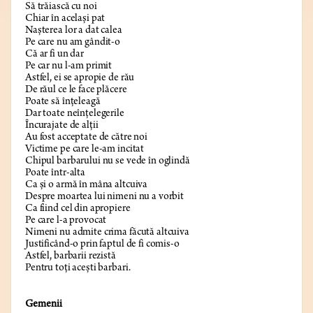
Să trăiască cu noi
Chiar în același pat
Nașterea lor a dat calea
Pe care nu am gândit-o
Că ar fi un dar
Pe car nu l-am primit
Astfel, ei se apropie de rău
De răul ce le face plăcere
Poate să înțeleagă
Dar toate neînțelegerile
Încurajate de alții
Au fost acceptate de către noi
Victime pe care le-am incitat
Chipul barbarului nu se vede în oglindă
Poate într-alta
Ca și o armă în mâna altcuiva
Despre moartea lui nimeni nu a vorbit
Ca fiind cel din apropiere
Pe care l-a provocat
Nimeni nu admite crima făcută altcuiva
Justificând-o prin faptul de fi comis-o
Astfel, barbarii rezistă
Pentru toți acești barbari.
Gemenii