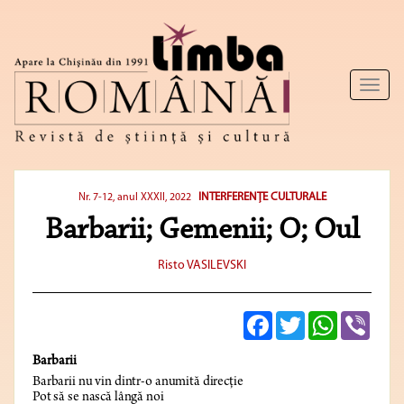
Toggl
naviga
INTERFERENȚE CULTURALE
Nr. 7-12, anul XXXII, 2022
Barbarii; Gemenii; O; Oul
Risto VASILEVSKI
Facebook
Twitter
WhatsApp
Viber
Barbarii
Barbarii nu vin dintr-o anumită direcție
Pot să se nască lângă noi