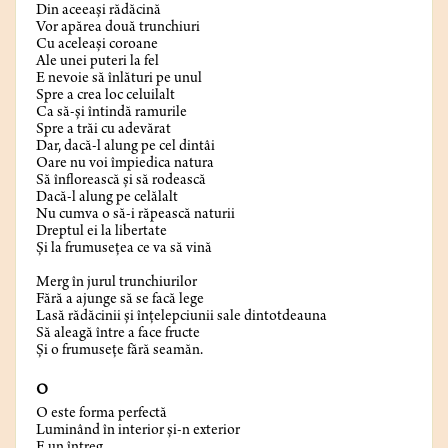
Din aceeași rădăcină
Vor apărea două trunchiuri
Cu aceleași coroane
Ale unei puteri la fel
E nevoie să înlături pe unul
Spre a crea loc celuilalt
Ca să-și întindă ramurile
Spre a trăi cu adevărat
Dar, dacă-l alung pe cel dintâi
Oare nu voi împiedica natura
Să înflorească și să rodească
Dacă-l alung pe celălalt
Nu cumva o să-i răpească naturii
Dreptul ei la libertate
Și la frumusețea ce va să vină
Merg în jurul trunchiurilor
Fără a ajunge să se facă lege
Lasă rădăcinii și înțelepciunii sale dintotdeauna
Să aleagă între a face fructe
Și o frumusețe fără seamăn.
O
O este forma perfectă
Luminând în interior și-n exterior