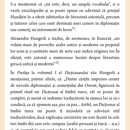
S-a menționat că „nu este, deci,
un simplu vocabular
”, ci o
vastă enciclopedie și se poate spune cu adevărat că prințul
Handjéri le-a oferit iubitorilor de literatură orientală, precum
și tuturor celor care sunt destinați unei cariere în diplomație
21
sau comerț, un instrument de lucru
.
Alexandru Hangerli a tradus, de asemenea, în franceză „un
volum mare de proverbe arabe antice și moderne cu propriul
lor sens și o cantitate mare de note care indică originea lor. În
sfârșit, este autorul a numeroase lucrări despre literatura
22
greacă antică și modernă”
.
În
Prefaţa
la volumul I al
Dicționarului
său Hangerli a
menționat, printre altele, că: „Dintre cărțile imperios cerute
de nevoile diplomației și comerțului din Orient, figurează în
primul rând un
Dicționar
al limbii turce, cât se poate de
complet, și menit să îndrume traducătorii în munca lor și să-i
conducă, ca să spunem așa, pas cu pas... Astfel, un Dicționar al
limbii turce nu poate fi niciodată cu adevărat util
traducătorilor, dacă explicația cuvintelor nu este făcută în cele
trei limbi din care este compus (arabă-persană și turcă
– n.n.
)