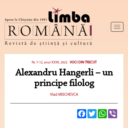
Toggl
naviga
VOCI DIN TRECUT
Nr. 7-12, anul XXXII, 2022
Alexandru Hangerli – un
principe filolog
Vlad MISCHEVCA
Facebook
Twitter
WhatsApp
Viber