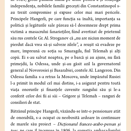
În 1821, grecii punând mâna pe arme pentru a-și recâștiga
independența, nobilele familii grecești din Constantinopol s-
au trezit compromise și expuse celor mai mari pericole.
Principele Hangerli, pe care funcția sa înaltă, importanța sa
politică și legăturile sale păreau să-l desemneze drept prima
victimă a masacrului fanarioților, fiind avertizat de prietenul
său rus contele Gr. Al. Stroganov că „nu are niciun moment de
pierdut dacă vrea să-și salveze zilele”, a reușit să evadeze pe
mare, împreună cu soția sa Smaragda, fiul Telemah și alți
copii. Ei s-au salvat noaptea, pe o barcă și au ajuns, nu fără
primejdii, la Odessa, unde și-au găsit azil la guvernatorul
general al Novorosiei și Basarabiei, contele Al. Langeron. Din
Odessa familia s-a retras la Moscova, unde împăratul Rusiei
l-a primit în modul cel mai distins, i-a asigurat pentru toată
viața onorurile și finanțele cuvenite rangului său și le-a
conferit celor doi fii ai săi – Grigore și Telemah – ranguri de
consilieri de stat.
Bătrânul principe Hangerli, văzându-se într-o pensionare atât
de onorabilă, s-a ocupat cu neobosită ardoare în continuare
de marele său proiect –
Dicționarul francez-arabo-persan și