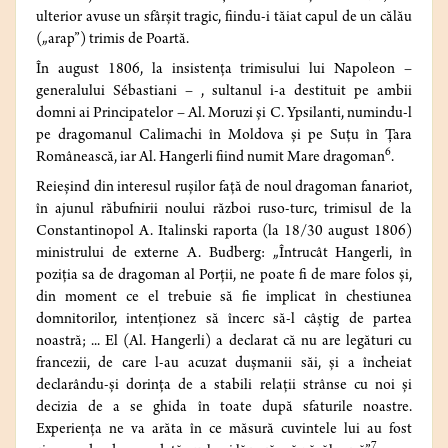
ulterior avuse un sfârșit tragic, fiindu-i tăiat capul de un călău
(„arap”) trimis de Poartă.
În august 1806, la insistența trimisului lui Napoleon –
generalului Sébastiani – , sultanul i-a destituit pe ambii
domni ai Principatelor – Al. Moruzi și C. Ypsilanti, numindu-l
pe dragomanul Calimachi în Moldova și pe Suțu în Țara
6
Românească, iar Al. Hangerli fiind numit Mare dragoman
.
Reieșind din interesul rușilor față de noul dragoman fanariot,
în ajunul răbufnirii noului război ruso-turc, trimisul de la
Constantinopol A. Italinski raporta (la 18/30 august 1806)
ministrului de externe A. Budberg: „Întrucât Hangerli, în
poziția sa de dragoman al Porții, ne poate fi de mare folos și,
din moment ce el trebuie să fie implicat în chestiunea
domnitorilor, intenționez să încerc să-l câștig de partea
noastră;
... El (Al. Hangerli) a declarat că nu are legături cu
francezii, de care l-au acuzat dușmanii săi, și a încheiat
declarându-și dorința de a stabili relații strânse cu noi și
decizia de a se ghida în toate după sfaturile noastre.
Experiența ne va arăta în ce măsură cuvintele lui au fost
7