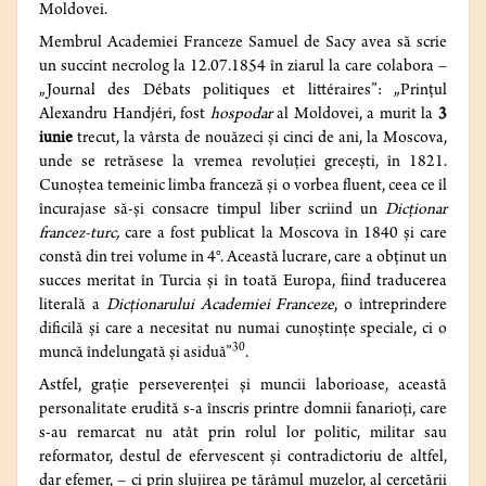
Moldovei.
Membrul Academiei Franceze Samuel de Sacy avea să scrie
un succint necrolog la 12.07.1854 în ziarul la care colabora –
„Journal des Débats politiques et littéraires”: „Prințul
Alexandru Handjéri, fost
hospodar
al Moldovei, a murit la
3
iunie
trecut, la vârsta de nouăzeci și cinci de ani, la Moscova,
unde se retrăsese la vremea revoluției grecești, în 1821.
Cunoștea temeinic limba franceză și o vorbea fluent, ceea ce îl
încurajase să-și consacre timpul liber scriind un
Dicționar
francez-turc,
care a fost publicat la Moscova în 1840 și care
constă din trei volume in 4°. Această lucrare, care a obținut un
succes meritat în Turcia și în toată Europa, fiind traducerea
literală a
Dicționarului Academiei Franceze
, o întreprindere
dificilă și care a necesitat nu numai cunoștințe speciale, ci o
30
muncă îndelungată și asiduă”
.
Astfel, grație perseverenței și muncii laborioase, această
personalitate erudită s-a înscris printre domnii fanarioți, care
s-au remarcat nu atât prin rolul lor politic, militar sau
reformator, destul de efervescent și contradictoriu de altfel,
dar efemer, – ci prin slujirea pe tărâmul muzelor, al cercetării