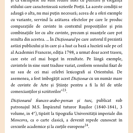
și că exemplele nu sunt redate fidel cu puritate și eleganța
stilului care caracterizează scrierile Porții. La aceste condiții se
adaugă o alta, nu mai puțin necesară; aceea de a oferi exemple
cu variante, servind la arătarea efectelor pe care le produc
comparațiile de cuvinte în contextul propozițiilor și prin
combinațiile lor cu alte cuvinte, precum și nuanțele care pot
rezulta din acestea. ... În
Dicționarul
pe care autorul îl prezintă
astăzi publicului și în care și-a luat ca bază a lucrării sale pe cel
al Academiei Franceze, ediția 1798, a urmat doar acest traseu,
care este cel mai bogat în rezultate. Pe lângă exemple,
cuvintele în sine sunt traduse variat, conform sensului fixat de
uz sau de cei mai celebri lexicografi ai Orientului. De
asemenea, a fost îmbogățit acest
Dicționar
cu un număr mare
de cuvinte de Arte și Științe pentru a fi la fel de utile
23
comercianților și scriitorilor”
.
Dicționarul francez-arabo-persan și turc
, publicat sub
patronajul M.S. Împăratul tuturor Rușilor (1840-1841, 3
volume, in 4°), tipărit la tipografia Universității imperiale din
Moscova, ca o carte clasică, a devenit repede cunoscut în
24
cercurile academice și la curțile europene
.