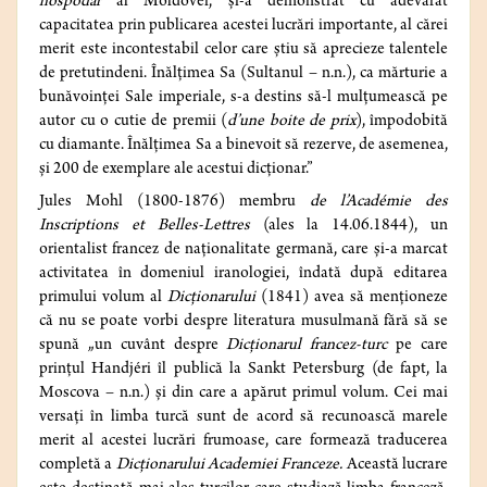
hospodar
al Moldovei, și-a demonstrat cu adevărat
capacitatea prin publicarea acestei lucrări importante, al cărei
merit este incontestabil celor care știu să aprecieze talentele
de pretutindeni. Înălțimea Sa (Sultanul – n.n.), ca mărturie a
bunăvoinței Sale imperiale, s-a destins să-l mulțumească pe
autor cu o cutie de premii (
d’une boite de prix
), împodobită
cu diamante. Înălțimea Sa a binevoit să rezerve, de asemenea,
și 200 de exemplare ale acestui dicționar.”
Jules Mohl (1800-1876) membru
de l’Académie des
Inscriptions et Belles-Lettres
(ales la 14.06.1844), un
orientalist francez de naționalitate germană, care și-a marcat
activitatea în domeniul iranologiei, îndată după editarea
primului volum al
Dicționarului
(1841) avea să menționeze
că nu se poate vorbi despre literatura musulmană fără să se
spună „un cuvânt despre
Dicționarul francez-turc
pe care
prințul Handjéri îl publică la Sankt Petersburg (de fapt, la
Moscova – n.n.) și din care a apărut primul volum. Cei mai
versați în limba turcă sunt de acord să recunoască marele
merit al acestei lucrări frumoase, care formează traducerea
completă a
Dicționarului Academiei Franceze.
Această lucrare