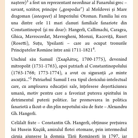
3
naștere)
a fost un reprezentant neordinar al Fanarului grec –
savant, scriitor, principe („gospodar”) al Moldovei și Mare
dragoman (
interpret
) al Imperiului Otoman. Familia lui era
una dintre cele 11 mari clanuri familiale fanariote din
Constantinopol (și nu doar): Hangerli, Callimachi, Caragea,
Ghica, Mavrocordat, Mavrogheni, Moruzi, Racoviță, Ruset
(Rosetti), Suțu, Ypsilanti – care au ocupat tronurile
4
Principatelor Române între anii 1711-1821
.
Unchiul său Samuil (Σκαρλάτος, 1700-1775), devenind
mitropolit (1731-1763), apoi patriarh al Constantinopolului
(1763-1768; 1773-1774), a avut cu siguranță „o minte
5
ascuțită...”
Patriarhul Samuil I era tipul clericului-intelectual
care, cu amploarea educației sale, înțelesese deșertăciunea
umană, motiv pentru care a favorizat puterea spiritului în
detrimentul puterii politice. Iar promovarea în politica
fanariotă a făcut-o din plin nepotului său de frate – Alexandru
Gh. Hangerli.
Celălalt frate – Constantin Gh. Hangerli, obținuse prețuirea
lui Husein Kuçük, amiralul flotei otomane, prin intermediul
căruia ajunsese la domnia Țării Românești în 1797, iar