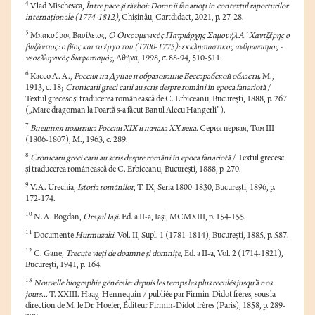
4
Vlad Mischevca,
Între pace și război: Domnii fanarioți în contextul raporturilor
internaționale (1774-1812)
, Chișinău, Cartdidact, 2021, p. 27-28.
5
Μπακούρος Βασίλειος,
Ο Οικουμενικός Πατριάρχης Σαμουήλ Α΄ Χαντζέρης ο
βυζάντιος: ο βίος και το έργο του (1700-1775): εκκλησιαστικός ανθρωπισμός -
νεοελληνικός διαφωτισμός
, Αθήνα, 1998, σ. 88-94, 510-511.
6
Кассо Л. А.,
Россия на Дунае и образование Бессарабской области,
М.,
1913, с. 18;
Cronicarii greci carii au scris despre români în epoca fanariotă
/
Textul grecesc și traducerea românească de C. Erbiceanu, București, 1888, p. 267
(„Mare dragoman la Poartă s-a făcut Banul Alecu Hangerli”).
7
Внешняя политика России XIX и начала XX века
. Серия первая, Том III
(1806-1807), М., 1963, с. 289.
8
Cronicarii greci carii au scris despre români în epoca fanariotă
/ Textul grecesc
și traducerea românească de C. Erbiceanu, București, 1888, p. 270.
9
V.A. Urechia,
Istoria românilor
, T. IX, Seria 1800-1830, București, 1896, p.
172-174.
10
N.A. Bogdan,
Orașul Iași
. Ed. a II-a, Iași, MCMXIII, p. 154-155.
11
Documente
Hurmuzaki.
Vol. II, Supl. 1 (1781-1814), București, 1885, p. 587.
12
C. Gane,
Trecute vieți de doamne și domnițe
, Ed. a II-a, Vol. 2 (1714-1821),
București, 1941, p. 164.
13
Nouvelle biographie générale: depuis les temps les plus reculés jusqu’à nos
jours...
T. XXIII. Haag-Hennequin / publiée par Firmin-Didot frères, sous la
direction de M. le Dr. Hoefer, Éditeur Firmin-Didot frères (Paris), 1858, p. 289-