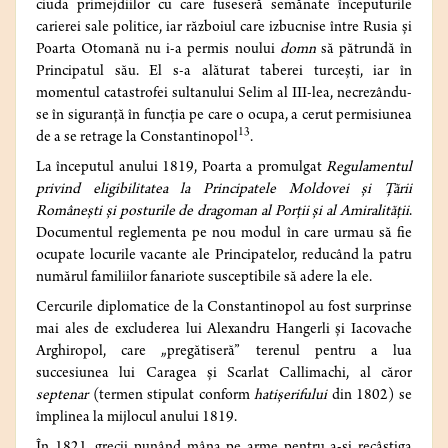
ciuda primejdiilor cu care fuseseră semănate începuturile
carierei sale politice, iar războiul care izbucnise între Rusia și
Poarta Otomană nu i-a permis noului
domn
să pătrundă în
Principatul său. El s-a alăturat taberei turcești, iar în
momentul catastrofei sultanului Selim al III-lea, necrezându-
se în siguranță în funcția pe care o ocupa, a cerut permisiunea
13
de a se retrage la Constantinopol
.
La începutul anului 1819, Poarta a promulgat
Regulamentul
privind eligibilitatea la Principatele Moldovei și Țării
Românești și posturile de dragoman al Porții și al Amiralității
.
Documentul reglementa pe nou modul în care urmau să fie
ocupate locurile vacante ale Principatelor, reducând la patru
numărul familiilor fanariote susceptibile să adere la ele.
Cercurile diplomatice de la Constantinopol au fost surprinse
mai ales de excluderea lui Alexandru Hangerli și Iacovache
Arghiropol, care „pregătiseră” terenul pentru a lua
succesiunea lui Caragea și Scarlat Callimachi, al căror
septenar
(termen stipulat conform
hatișerifului
din 1802) se
împlinea la mijlocul anului 1819.