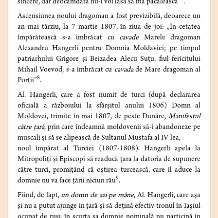
sincere, dar deocamdată nu-l voi lăsa să mă păcălească”
.
Ascensiunea noului dragoman a fost previzibilă, deoarece un
an mai târziu, la 7 martie 1807, în ziua de joi: „În cetatea
împărătească s-a îmbrăcat cu
cavade
Marele dragoman
Alexandru Hangerli pentru Domnia Moldaviei; pe timpul
patriarhului Grigore și Beizadea Alecu Suțu, fiul fericitului
Mihail Voevod, s-a îmbrăcat cu
cavada
de Mare dragoman al
8
Porții”
.
Al. Hangerli, care a fost numit de turci (după declararea
oficială a războiului la sfârșitul anului 1806) Domn al
Moldovei, trimite în mai 1807, de peste Dunăre,
Manifestul
către țară
, prin care îndeamnă moldovenii să-i abandoneze pe
muscali și să se alipească de Sultanul Mustafa al IV-lea,
noul împărat al Turciei (1807-1808). Hangerli apela la
Mitropoliți și Episcopi să readucă țara la datoria de supunere
către turci, promițând că oștirea turcească, care îl aduce la
9
domnie nu va face țării niciun rău
.
Fiind, de fapt,
un domn de azi pe mâne
, Al. Hangerli, care așa
și nu a putut ajunge în țară și să dețină efectiv tronul în Iașiul
ocupat de ruși, în scurta sa domnie nominală nu participă în