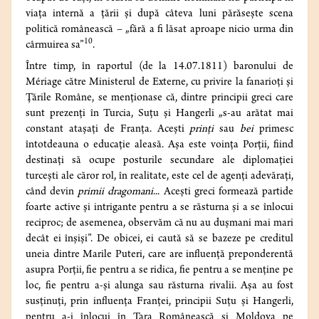
viața internă a țării și după câteva luni părăsește scena
politică românească – „fără a fi lăsat aproape nicio urma din
10
cârmuirea sa”
.
Între timp, în raportul (de la 14.07.1811) baronului de
Mériage către Ministerul de Externe, cu privire la fanarioți şi
Țările Române, se menționase că, dintre principii greci care
sunt prezenți în Turcia, Suțu și Hangerli „s-au arătat mai
constant atașați de Franța. Acești
prinți
sau
bei
primesc
întotdeauna o educație aleasă. Așa este voința Porții, fiind
destinați să ocupe posturile secundare ale diplomației
turcești ale căror rol, în realitate, este cel de agenți adevărați,
când devin
primii dragomani
...
Acești greci formează partide
foarte active și intrigante pentru a se răsturna și a se înlocui
reciproc; de asemenea, observăm că nu au dușmani mai mari
decât ei înșiși”. De obicei, ei caută să se bazeze pe creditul
uneia dintre Marile Puteri, care are influență preponderentă
asupra Porții, fie pentru a se ridica, fie pentru a se menține pe
loc, fie pentru a-și alunga sau răsturna rivalii. Așa au fost
susținuți, prin influența Franței, principii Suțu și Hangerli,
pentru a-i înlocui în Țara Românească și Moldova pe