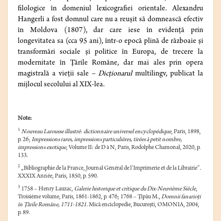
filologice în domeniul lexicografiei orientale. Alexandru
Hangerli a fost domnul care nu a reușit să domnească efectiv
în Moldova (1807), dar care iese în evidență prin
longevitatea sa (cca 95 ani), într-o epocă plină de războaie și
transformări sociale și politice în Europa, de trecere la
modernitate în Țările Române, dar mai ales prin opera
magistrală a vieții sale –
Dicționarul
multilingv, publicat la
mijlocul secolului al XIX-lea.
Note:
1
Nouveau Larousse illustré
:
dictionnaire universel encyclopédique
, Paris, 1898,
p. 26;
Impressions rares, impressions particulières, tirées à petit nombre,
impressions exotique
, Volume II: de D à N, Paris, Rodolphe Chamonal, 2020, p.
133.
2
„Bibliographie de la France, Journal Général de l’Imprimerie et de la Librairie”
.
XXXIX Année, Paris, 1850, p. 590.
3
1758 – Henry Lauzac,
Galerie historique et critique du Dix-Neuvième Siècle
,
Troisième volume, Paris, 1861-1862, p. 476; 1768 – Ţipău M.,
Domnii fanarioţi
în Ţările Române, 1711-1821.
Mică enciclopedie, Bucureşti, OMONIA, 2004,
p. 89.