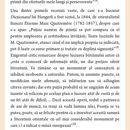
18
primit din eforturile mele lungi și perseverente”
.
Una dintre primele recenzii vaste, de care s-a bucurat
Dicționarul
lui Hangerli a fost scrisă, la 1844, de orientalistul
francez Étienne Marc Quatremère (1782-1857), despre care
s-a spus: „Puțini oameni de știință se pot compara cu el
pentru amploarea și certitudinea învățării; Toate lucrările lui
M. Quatremère, atunci când el nu implică propria sa judecată,
19
pot fi luate ca surse primare și tratate cu deplină siguranță”
.
Exigentul critic remarcase despre lucrarea bătrânului autor că
„este o comoară de informații utile, un dar prețios oferit
literaturii. Va rămâne ca un monument al cunoașterii și
răbdării neobosite a autorului. Putem, în anumite puncte, să
modificăm unele afirmații, să înlăturăm sau să adăugăm
câteva cuvinte; dar este puțin probabil să ne angajăm de acum
înainte să refacem pe același plan o lucrare atât de vastă și de
un fel atât de dificil; ... Dacă această operă, rodul a patruzeci
de ani de muncă, va reuși să vadă lumina zilei, Franța se va
putea, poate, să se felicite pentru că a înzestrat această ramură
a literaturii orientale cu cel mai considerabil monument pe
20
care i l-a ridicat o mână europeană”
.