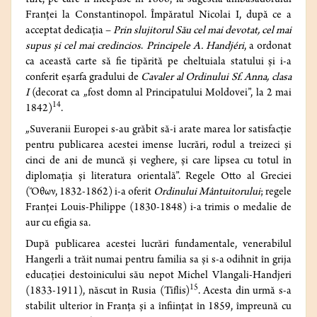
turc
, pe care îl începuse în 1806, la sugestia ambasadorului
Franței la Constantinopol. Împăratul Nicolai I, după ce a
acceptat dedicația –
Prin slujitorul Său cel mai devotat, cel mai
supus și cel mai credincios
.
Principele A. Handjéri
, a ordonat
ca această carte să fie tipărită pe cheltuiala statului și i-a
conferit eșarfa gradului de
Cavaler al Ordinului Sf. Anna, clasa
I
(decorat ca „fost domn al Principatului Moldovei”, la 2 mai
14
1842)
.
„Suveranii Europei s-au grăbit să-i arate marea lor satisfacție
pentru publicarea acestei imense lucrări, rodul a treizeci şi
cinci de ani de muncă şi veghere, şi care lipsea cu totul în
diplomația şi literatura orientală”.
Regele Otto al Greciei
(Ὄθων, 1832-1862) i-a oferit
Ordinului Mântuitorului
;
regele
Franței Louis-Philippe (1830-1848) i-a trimis o medalie de
aur cu efigia sa.
După publicarea acestei lucrări fundamentale, venerabilul
Hangerli a trăit numai pentru familia sa și s-a odihnit în grija
educației destoinicului său nepot Michel Vlangali-Handjeri
15
(1833-1911), născut în Rusia (Tiflis)
. Acesta din urmă s-a
stabilit ulterior în Franța și a înființat în 1859, împreună cu