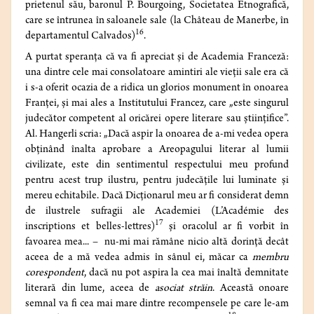
prietenul său, baronul P. Bourgoing, Societatea Etnografică,
care se întrunea în saloanele sale (la Château de Manerbe, în
16
departamentul Calvados)
.
A purtat speranța că va fi apreciat și de Academia Franceză:
una dintre cele mai consolatoare amintiri ale vieții sale era că
i s-a oferit ocazia de a ridica un glorios monument în onoarea
Franței, și mai ales a Institutului Francez, care „este singurul
judecător competent al oricărei opere literare sau științifice”.
Al. Hangerli scria: „Dacă aspir la onoarea de a-mi vedea opera
obținând înalta aprobare a Areopagului literar al lumii
civilizate, este din sentimentul respectului meu profund
pentru acest trup ilustru, pentru judecățile lui luminate și
mereu echitabile. Dacă Dicționarul meu ar fi considerat demn
de ilustrele sufragii ale Academiei (L’Académie des
17
inscriptions et belles-lettres)
și oracolul ar fi vorbit în
favoarea mea... – nu-mi mai rămâne nicio altă dorință decât
aceea de a mă vedea admis în sânul ei, măcar ca
membru
corespondent
, dacă nu pot aspira la cea mai înaltă demnitate
literară din lume, aceea de
asociat străin
. Această onoare
semnal va fi cea mai mare dintre recompensele pe care le-am