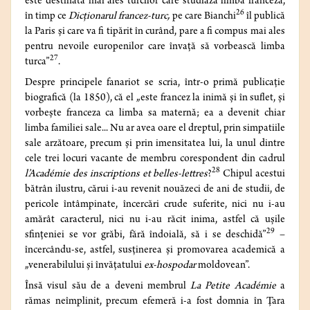
este destinată mai ales turcilor care studiază limba franceză,
26
în timp ce
Dicționarul francez-turc,
pe care Bianchi
îl publică
la Paris și care va fi tipărit în curând, pare a fi compus mai ales
pentru nevoile europenilor care învață să vorbească limba
27
turca”
.
Despre principele fanariot se scria, într-o primă publicație
biografică (la 1850), că el „este francez la inimă și în suflet, și
vorbește franceza ca limba sa maternă; ea a devenit chiar
limba familiei sale... Nu ar avea oare el dreptul, prin simpatiile
sale arzătoare, precum și prin imensitatea lui, la unul dintre
cele trei locuri vacante de membru corespondent din cadrul
28
l’Académie des inscriptions et belles-lettres
?
Chipul acestui
bătrân ilustru, cărui i-au revenit nouăzeci de ani de studii, de
pericole întâmpinate, încercări crude suferite, nici nu i-au
amărât caracterul, nici nu i-au răcit inima, astfel că ușile
29
sfințeniei se vor grăbi, fără îndoială, să i se deschidă”
–
încercându-se, astfel, susținerea și promovarea academică a
„venerabilului și învățatului
ex-hospodar
moldovean”.
Însă visul său de a deveni membrul
La Petite Académie
a
rămas neîmplinit, precum efemeră i-a fost domnia în Țara