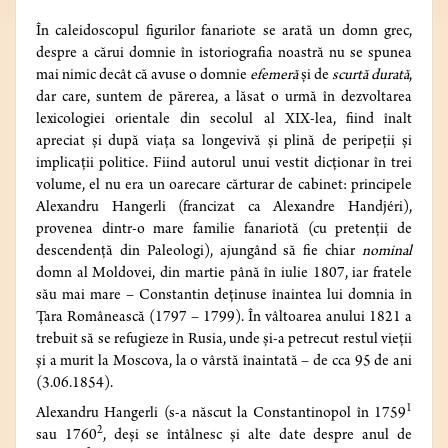
În caleidoscopul figurilor fanariote se arată un domn grec,
despre a cărui domnie în istoriografia noastră nu se spunea
mai nimic decât că avuse o domnie
efemeră
și de
scurtă
durată
,
dar care, suntem de părerea, a lăsat o urmă în dezvoltarea
lexicologiei orientale din secolul al XIX-lea, fiind înalt
apreciat și după viața sa longevivă și plină de peripeții și
implicații politice. Fiind autorul unui vestit dicționar în trei
volume, el nu era un oarecare cărturar de cabinet: principele
Alexandru Hangerli (francizat ca Alexandre Handjéri),
provenea dintr-o mare familie fanariotă (cu pretenții de
descendență din Paleologi), ajungând să fie chiar
nominal
domn al Moldovei, din martie până în iulie 1807, iar fratele
său mai mare – Constantin deținuse înaintea lui domnia în
Țara Românească (1797 – 1799). În vâltoarea anului 1821 a
trebuit să se refugieze în Rusia, unde și-a petrecut restul vieții
și a murit la Moscova, la o vârstă înaintată – de cca 95 de ani
(3.06.1854).
1
Alexandru Hangerli (s-a născut la Constantinopol în 1759
2
sau 1760
, deși se întâlnesc și alte date despre anul de