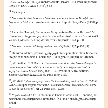
Alexandre Handjéri
, in: „Journal des Savants”. Janvier, 1844, Paris: Imprimerie
Royale, M DCCC XLIV (1844), p. 62.
21
Ibidem
, p. 58.
22
Notice sur la vie et les travaux littéraires du prince Alexandre Handjéri, ex-
hospodar de Moldavie
. In-4 d’une demi-feuille. Impr. de Plon, à Paris, (1850), p.
3.
23
Alexandre Handjéri,
Dictionnaire Français-Arabe-Persan et Turc, enrichi
d’exemples en langue turque, et de beaucoup de mots d’arts et de sciences
(in 4°),
Volume I, Moscou: de l’Imp. de l’Université Impériale, 1840, p. I- II.
24
Nouveau manuel de bibliographie universelle
, Paris, 1857, p. 420, 593.
تقویم
وقایع
25
„Takvîm-i Vekâyi”
,
(otoman:
) este primul ziar oficial turc care a
început să fie publicat la 11 noiembrie 1831 în granițele Imperiului Otoman.
26
J.-D. Kieffer et T. X. Bianchi,
Dictionnaire turc-français à l’usage des agents
diplomatiques et consulaires, des commerçants, des navigateurs et autres
voyageurs dans le Levant
, Paris, 1835-1837, 2 volumes. Autres éditions:
Dictionnaire turc-français
, 2e éd., Paris, 1850, 2 vol.
27
Jule Mohl,
Tableau des progrès des éludes orientales pendant l’année 1840,
in
„Annales de philosophie chrétienne”, Douzième année. Troisième série. Tome
IV (23 de la collection). Nr. 22, Paris, 1841, p. 285.
28
Regulamentul
din 1701 a fixat numărul membrilor săi la 40: 10 onorifici, 10
pensionari, 10 asociați liberi și 10 studenți. În 1715 li s-au adăugat șase asociați
străini.