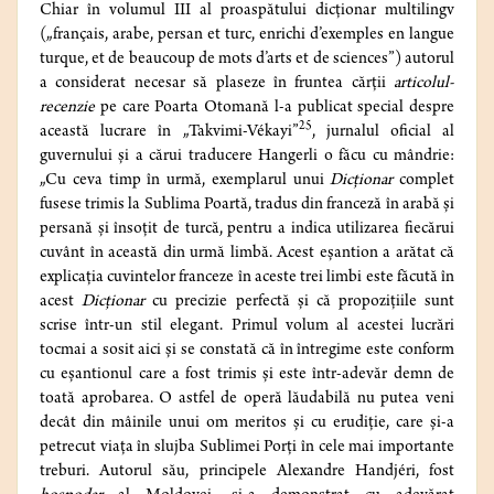
Chiar în volumul III al proaspătului dicționar multilingv
(„français, arabe, persan et turc, enrichi d’exemples en langue
turque, et de beaucoup de mots d’arts et de sciences”) autorul
a considerat necesar să plaseze în fruntea cărții
articolul-
recenzie
pe care Poarta Otomană l-a publicat special despre
25
această lucrare în „Takvimi-Vékayi”
, jurnalul oficial al
guvernului și a cărui traducere Hangerli o făcu cu mândrie:
„Cu ceva timp în urmă, exemplarul unui
Dicționar
complet
fusese trimis la Sublima Poartă, tradus din franceză în arabă și
persană și însoțit de turcă, pentru a indica utilizarea fiecărui
cuvânt în această din urmă limbă. Acest eșantion a arătat că
explicația cuvintelor franceze în aceste trei limbi este făcută în
acest
Dicționar
cu precizie perfectă și că propozițiile sunt
scrise într-un stil elegant. Primul volum al acestei lucrări
tocmai a sosit aici și se constată că în întregime este conform
cu eșantionul care a fost trimis și este într-adevăr demn de
toată aprobarea. O astfel de operă lăudabilă nu putea veni
decât din mâinile unui om meritos și cu erudiție, care și-a
petrecut viața în slujba Sublimei Porți în cele mai importante
treburi. Autorul său, principele Alexandre Handjéri, fost