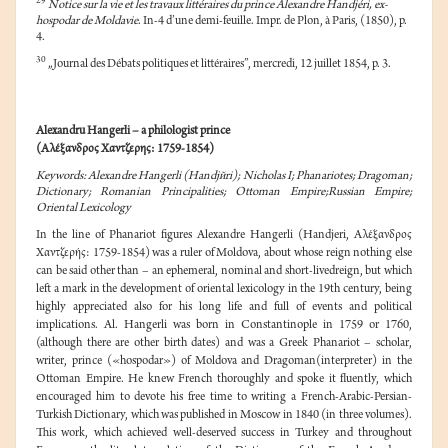
29
Notice sur la vie et les travaux littéraires du prince Alexandre Handjéri, ex-
hospodar de Moldavie
. In-4 d’une demi-feuille. Impr. de Plon, à Paris, (1850), p.
4.
30
„Journal des Débats politiques et littéraires”, mercredi, 12 juillet 1854, p. 3.
Alexandru Hangerli – a philologist prince
(Αλέξανδρος Χαντζερης: 1759-1854)
Keywords: Alexandre Hangerli (Handjйri); Nicholas I; Phanariotes; Dragoman;
Dictionary; Romanian Principalities; Ottoman Empire;Russian Empire;
Oriental Lexicology
In the line of Phanariot figures Alexandre Hangerli (Handjeri,
Αλέξανδρος
Χαντζερής
: 1759-1854) was a ruler of Moldova, about whose reign nothing else
can be said other than – an ephemeral, nominal and short-livedreign, but which
left a mark in the development of oriental lexicology in the 19th century, being
highly appreciated also for his long life and full of events and political
implications. Al. Hangerli was born in Constantinople in 1759 or 1760,
(although there are other birth dates) and was a Greek Phanariot – scholar,
writer, prince («hospodar») of Moldova and Dragoman(interpreter) in the
Ottoman Empire. He knew French thoroughly and spoke it fluently, which
encouraged him to devote his free time to writing a French-Arabic-Persian-
Turkish Dictionary, which was published in Moscow in 1840 (in three volumes).
This work, which achieved well-deserved success in Turkey and throughout