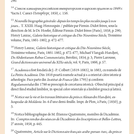
290.
14
Список кавалерам российских императорских и царских орденов за 1849 г.
Часть I. Санкт-Петербург, 1850, c. 156.
15
Nouvelle biographie générale: depuis les temps les plus reculés jusqu’à nos
jours...
T. XXIII. Haag-Hennequin / publiée par Firmin-Didot frères, sous la
direction de M. le Dr. Hoefer, Éditeur Firmin-Didot frères (Paris), 1858, p. 290;
Henry Lauzac,
Galerie historique et critique du Dix-Neuvième Siècle
, Troisième
volume, Paris, 1861-1862, p. 472-477.
16
Henry Lauzac,
Galerie historique et critique du Dix-Neuvième Siècle
,
Troisième volume, Paris, 1861-1862, p. 472-477; Michael Vlangali-Handjeri,
De Abderitarum Rebus Commentatio
, Berolini, 1854, p. 3; Pierre Larousse,
Grand dictionnaire universel du XIXe siècle
, vol. 9, Paris, 1866, p. 57.
17
Academia
a fost fondată de J.-P. Colbert (1619-1683), în 1663, cu numele de
La Petite Académie
. Din 1816 poartă numele actual și s-a orientat către istorie și
arheologie. Face parte din
Institut de France
(din 1795) și conform
Regulamentului
din 1786 se preocupă de cercetarea istorică: Obiectul principal și
direct fiind studiul limbilor, în special celor orientale și a limbilor greacă și latină.
18
Notice sur la vie et les travaux littéraires du prince Alexandre Handjéri, ex-
hospodar de Moldavie
. In-4 d’une demi-feuille. Impr. de Plon, à Paris, (1850), p.
3.
19
Notice bibliographique de M. Étienne Quatremère, membre de l’Académie.
In:
Comptes rendus des séances de l’Académie des Inscriptions et Belles-Lettres
,
e
2
année, 1858, p. 445.
20
Quatremère,
Article sur le
Dictionnaire français-arabe-persan-turc, du prince