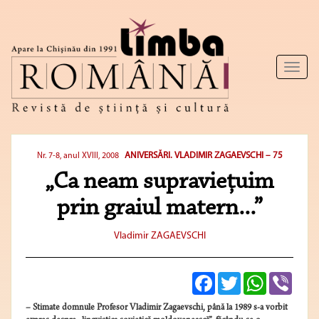
Toggl
naviga
ANIVERSĂRI. VLADIMIR ZAGAEVSCHI – 75
Nr. 7-8, anul XVIII, 2008
„Ca neam supravieţuim
prin graiul matern...”
Vladimir ZAGAEVSCHI
Facebook
Twitter
WhatsApp
Viber
– Stimate domnule Profesor Vladimir Zagaevschi, până la 1989 s-a vorbit