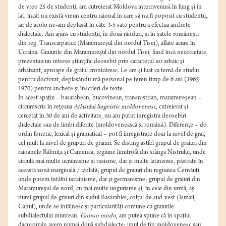
de vreo 25 de studenţi, am cutreierat Moldova interriverană în lung şi în
lat, încât nu există vreun centru raional în care să nu fi poposit cu studenţii,
iar de acolo ne-am deplasat în câte 3-5 sate pentru a efectua anchete
dialectale. Am ajuns cu studenţii, în două rânduri, şi în satele româneşti
din reg. Transcarpatică (Maramureşul din nordul Tisei), aflate acum în
Ucraina. Graiurile din Maramureşul din nordul Tisei, fiind încă necercetate,
prezentau un interes ştiinţific deosebit prin caracterul lor arhaic şi
arhaizant, aproape de graiul cronicăresc. Le-am şi luat ca temă de studiu
pentru doctorat, deplasându-mă personal pe teren timp de 6 ani (1965-
1970) pentru anchete şi înscrieri de texte.
În acest spaţiu – basarabean, bucovinean, transnistrian, maramureşean –
circumscris în reţeaua
Atlasului lingvistic moldovenesc
, cutreierat şi
cercetat în 30 de ani de activitate, nu am putut înregistra deosebiri
dialectale sau de limbi diferite (moldovenească şi română). Diferenţe – de
ordin fonetic, lexical şi gramatical – pot fi înregistrate doar la nivel de grai,
cel mult la nivel de grupuri de graiuri. Se disting astfel grupul de graiuri din
raioanele Râbniţa şi Camenca, regiune limitrofă din stânga Nistrului, unde
circulă mai multe ucrainisme şi rusisme, dar şi multe latinisme, păstrate în
această zonă marginală / izolată; grupul de graiuri din regiunea Cernăuţi,
unde putem întâlni ucrainisme, dar şi germanisme; grupul de graiuri din
Maramureşul de nord, cu mai multe ungurisme şi, în cele din urmă, aş
numi grupul de graiuri din sudul Basarabiei, colţul de sud-vest (Ismail,
Cahul), unde se întâlnesc şi particularităţi comune cu graiurile
subdialectului muntean.
Grosso modo
, am putea spune că în spaţiul
dacoromân avem numai două subdialecte: unul de tip moldovenesc sau