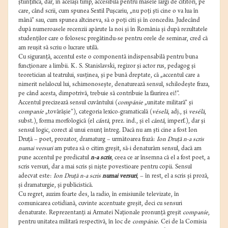
ştiinţifică, dar, în acelaşi timp, accesibilă pentru masele largi de cititori, pe
care, când scrii, cum spunea Sextil Puşcariu, „nu poţi şti cine o va lua în
mână” sau, cum spunea altcineva, să o poţi citi şi în concediu. Judecând
după numeroasele recenzii apărute la noi şi în România şi după rezultatele
studenţilor care o folosesc pregătindu-se pentru orele de seminar, cred că
am reuşit să scriu o lucrare utilă.
Cu siguranţă, accentul este o componentă indispensabilă pentru buna
funcţionare a limbii. K. S. Stanislavski, regizor şi actor rus, pedagog şi
teoretician al teatrului, susţinea, şi pe bună dreptate, că „accentul care a
nimerit nelalocul lui, schimonoseşte, denaturează sensul, schilodeşte fraza,
pe când acesta, dimpotrivă, trebuie să contribuie la făurirea ei!”.
Accentul precizează sensul cuvântului (
compánie
„unitate militară” şi
companíe
„tovărăşie”), categoria lexico-gramaticală (
véselă
, adj., şi
vesélă
,
subst.), forma morfologică (el
cấntă
, prez. ind., şi el
cântắ
, imperf.), dar şi
sensul logic, corect al unui enunţ întreg. Dacă nu am şti cine a fost Ion
Druţă – poet, prozator, dramaturg – următoarea frază:
Ion Druţă n-a scris
numai versuri
am putea să o citim greşit, să-i denaturăm sensul, dacă am
pune accentul pe predicatul
n-a scris
, ceea ce ar însemna că el a fost poet, a
scris versuri, dar a mai scris şi nişte povestioare pentru copii. Sensul
adecvat este:
Ion Druţă n-a scris
numai versuri
, – în rest, el a scris şi proză,
şi dramaturgie, şi publicistică.
Cu regret, auzim foarte des, la radio, în emisiunile televizate, în
comunicarea cotidiană, cuvinte accentuate greşit, deci cu sensuri
denaturate. Reprezentanţi ai Armatei Naţionale pronunţă greşit
companíe
,
pentru unitatea militară respectivă, în loc de
compánie
. Cei de la Comisia