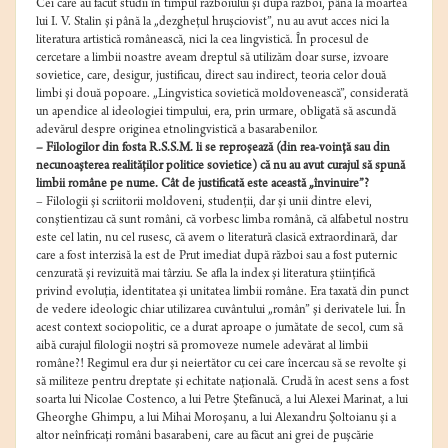
Cei care au făcut studii în timpul războiului şi după război, până la moartea
lui I. V. Stalin şi până la „dezgheţul hruşciovist”, nu au avut acces nici la
literatura artistică românească, nici la cea lingvistică. În procesul de
cercetare a limbii noastre aveam dreptul să utilizăm doar surse, izvoare
sovietice, care, desigur, justificau, direct sau indirect, teoria celor două
limbi şi două popoare. „Lingvistica sovietică moldovenească”, considerată
un apendice al ideologiei timpului, era, prin urmare, obligată să ascundă
adevărul despre originea etnolingvistică a basarabenilor.
– Filologilor din fosta R.S.S.M. li se reproşează (din rea-voinţă sau din
necunoaşterea realităţilor politice sovietice) că nu au avut curajul să spună
limbii române pe nume. Cât de justificată este această „învinuire”?
– Filologii şi scriitorii moldoveni, studenţii, dar şi unii dintre elevi,
conştientizau că sunt români, că vorbesc limba română, că alfabetul nostru
este cel latin, nu cel rusesc, că avem o literatură clasică extraordinară, dar
care a fost interzisă la est de Prut imediat după război sau a fost puternic
cenzurată şi revizuită mai târziu. Se afla la index şi literatura ştiinţifică
privind evoluţia, identitatea şi unitatea limbii române. Era taxată din punct
de vedere ideologic chiar utilizarea cuvântului „român” şi derivatele lui. În
acest context sociopolitic, ce a durat aproape o jumătate de secol, cum să
aibă curajul filologii noştri să promoveze numele adevărat al limbii
române?!
Regimul era dur şi neiertător cu cei care încercau să se revolte şi
să militeze pentru dreptate şi echitate naţională. Crudă în acest sens a fost
soarta lui Nicolae Costenco, a lui Petre Ştefănucă, a lui Alexei Marinat, a lui
Gheorghe Ghimpu, a lui Mihai Moroşanu, a lui Alexandru Şoltoianu şi a
altor neînfricaţi români basarabeni, care au făcut ani grei de puşcărie