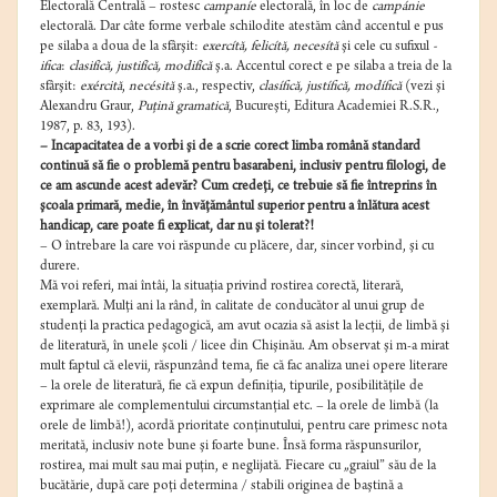
Electorală Centrală – rostesc
campaníe
electorală, în loc de
campánie
electorală. Dar câte forme verbale schilodite atestăm când accentul e pus
pe silaba a doua de la sfârşit:
exercítă, felicítă, necesítă
şi cele cu sufixul
-
ifica
:
clasifícă, justifícă, modifícă
ş.a. Accentul corect e pe silaba a treia de la
sfârşit:
exércită
,
necésită
ş.a., respectiv,
clasífică, justífică, modífică
(vezi şi
Alexandru Graur,
Puţină gramatică
, Bucureşti, Editura Academiei R.S.R.,
1987, p. 83, 193).
– Incapacitatea de a vorbi şi de a scrie corect limba română standard
continuă să fie o problemă pentru basarabeni, inclusiv pentru filologi, de
ce am ascunde acest adevăr? Cum credeţi, ce trebuie să fie întreprins în
şcoala primară, medie, în învăţământul superior pentru a înlătura acest
handicap, care poate fi explicat, dar nu şi tolerat?!
– O întrebare la care voi răspunde cu plăcere, dar, sincer vorbind, şi cu
durere.
Mă voi referi, mai întâi, la situaţia privind rostirea corectă, literară,
exemplară. Mulţi ani la rând, în calitate de conducător al unui grup de
studenţi la practica pedagogică, am avut ocazia să asist la lecţii, de limbă şi
de literatură, în unele şcoli / licee din Chişinău. Am observat şi m-a mirat
mult faptul că elevii, răspunzând tema, fie că fac analiza unei opere literare
– la orele de literatură, fie că expun definiţia, tipurile, posibilităţile de
exprimare ale complementului circumstanţial etc. – la orele de limbă (la
orele de limbă!), acordă prioritate conţinutului, pentru care primesc nota
meritată, inclusiv note bune şi foarte bune. Însă forma răspunsurilor,
rostirea, mai mult sau mai puţin, e neglijată. Fiecare cu „graiul” său de la
bucătărie, după care poţi determina / stabili originea de baştină a