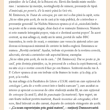
părinţilor: de la Cahul, de la Briceni etc. Elevii din familii mixte moldo-
ruse / ucrainene îşi menţin, nestingheriţi de nimeni, pronunţii de tipul:
d’imin’eaţă, pe peret’e, d’e la min’e până la t’in’e
etc.
M. Eminescu, în
Tratat de ortoepie
, pe care nu l-a dus până la capăt, scria:
„Să ne silim prin şcoli, de nu în casă şi în viaţa publică, de a introduce o
pronunţie generală”. Iar Nichita Stănescu spunea şi el că „niciodată limba
nu poate să fie a unuia singur, chiar dacă el se numeşte Eminescu. Numele
ei este numele întregului popor, viaţa ei e destinul acestui popor”. În acest
context, aş mai adăuga că, mulţi ani în urmă, postul de radio BBC
transmitea, în orele de seară, o emisiune care venea în ajutorul celor care
doreau să însuşească minimul de cuvinte în limba engleză. Emisiunea se
numea: „Rostiţi cuvântul”. Aşadar, trebuie să pornim de la rostirea corectă,
adecvată, elevată a cuvintelor sub aspectul literar, exemplar.
„Să ne silim prin şcoli, de nu în casă...” (M. Eminescu). Dar se poate şi „în
casă”, prin dorinţa părinţilor, ca, în procesul de a educa la copii frumosul, să
nu uite că şi o rostire corectă îl face pe om frumos. Scriitorul-medic rus A.
P. Cehov spunea că un om trebuie să fie frumos în toate: şi la chip, şi la
port, şi la vorbă.
Aş mai adăuga că la Facultatea de Litere a U.S.M. există un curs opţional de
ortologie
(„arta de a vorbi corect într-o limbă oarecare”), curs ascultat cu
interes şi apreciat ca necesar de către studenţii anului III, un curs opţional
de
ortoepie
(la anul I), altul de
punctuaţie
(la masterat). Spre regret, un
curs foarte indicat pentru masterat,
Bazele teoretice ale ortografiei
, a fost
scos, fiind înlocuit cu alte cursuri, departe de cerinţele stringente ale şcolii.
– „Ca neam supravieţuim prin graiul matern”, – susţineţi Dumneavoastră