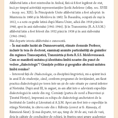
Alfabetul latin a fost reintrodus în Ardeal, fără să fi fost legiferat de stat,
încă pe timpul activităţii reprezentanţilor Şcolii Ardelene (sfârş. sec. XVIII
– încep. sec. XIX). În Principatele Unite alfabetul latin a fost adoptat: în
Muntenia în 1860 şi în Moldova în 1862. În Basarabia, ocupată de ruşi la
1812, s-a scris cu grafie latină după Marea Unire, adică din 1918 până în
1940, apoi în anii războiului (1941-1944). Şi în Transnistria (R.A.S.S.M.)
alfabetul latin a fost folosit din 1932 până în 1938 şi în anii războiului
(1941-1944).
Mai departe istoria alfabetului e cunoscută.
– În mai multe lucrări ale Dumneavoastră, stimate domnule Profesor,
inclusiv în teza de doctorat, examinaţi anumite particularităţi ale graiurilor
din regiunea Transcarpatică, Transnistria şi fosta R.S.S. Moldovenească.
Cum se manifestă unitatea şi identitatea limbii noastre din punct de
vedere „dialectologic”? Graniţele politice şi geografice afectează unitatea
limbii române?
– Interesul faţă de
Dialectologie
, ca disciplină lingvistică, mi-a apărut încă
în anul II de studenţie, când, conform programei de învăţământ, am făcut
practica dialectologică pe teren într-un şir de sate situate pe cursul inferior
al Nistrului. După anul III, în august, m-am aflat într-o adevărată expediţie
dialectologică în satele din reg. Cernăuţi (partea de nord a Bucovinei şi
Ţinutul Herţei), împreună cu echipa de dialectologi-anchetatori de la
Institutul de Limbă şi Literatură al A.Ş.M. Apoi am fost într-o expediţie în
stânga Nistrului, în câteva sate din r. Râbniţa (corect ar fi:
Râmniţa
, cf.
Râmnicul-Sărat). Şi mai departe, tot aşa, timp de 30 de ani, vară de vară,
deja în calitate de conducător de echipă, în fruntea unei grupe academice