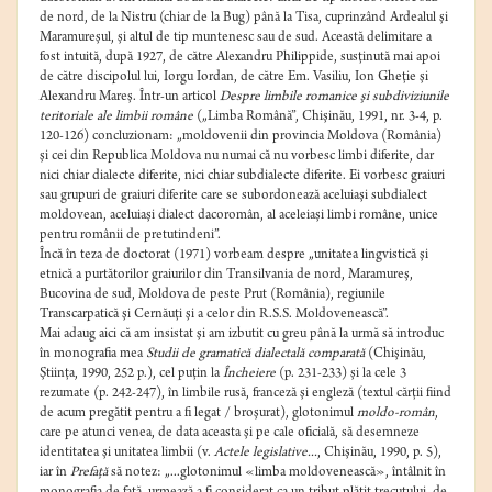
de nord, de la Nistru (chiar de la Bug) până la Tisa, cuprinzând Ardealul şi
Maramureşul, şi altul de tip muntenesc sau de sud. Această delimitare a
fost intuită, după 1927, de către Alexandru Philippide, susţinută mai apoi
de către discipolul lui, Iorgu Iordan, de către Em. Vasiliu, Ion Gheţie şi
Alexandru Mareş. Într-un articol
Despre limbile romanice şi subdiviziunile
teritoriale ale limbii române
(„Limba Română”, Chişinău, 1991, nr. 3-4, p.
120-126) concluzionam: „moldovenii din provincia Moldova (România)
şi cei din Republica Moldova nu numai că nu vorbesc limbi diferite, dar
nici chiar dialecte diferite, nici chiar subdialecte diferite. Ei vorbesc graiuri
sau grupuri de graiuri diferite care se subordonează aceluiaşi subdialect
moldovean, aceluiaşi dialect dacoromân, al aceleiaşi limbi române, unice
pentru românii de pretutindeni”.
Încă în teza de doctorat (1971) vorbeam despre „unitatea lingvistică şi
etnică a purtătorilor graiurilor din Transilvania de nord, Maramureş,
Bucovina de sud, Moldova de peste Prut (România), regiunile
Transcarpatică şi Cernăuţi şi a celor din R.S.S. Moldovenească”.
Mai adaug aici că am insistat şi am izbutit cu greu până la urmă să introduc
în monografia mea
Studii de gramatică dialectală comparată
(Chişinău,
Ştiinţa, 1990, 252 p.), cel puţin la
Încheiere
(p. 231-233) şi la cele 3
rezumate (p. 242-247), în limbile rusă, franceză şi engleză (textul cărţii fiind
de acum pregătit pentru a fi legat / broşurat), glotonimul
moldo-român
,
care pe atunci venea, de data aceasta şi pe cale oficială, să desemneze
identitatea şi unitatea limbii (v.
Actele legislative...
, Chişinău, 1990, p. 5),
iar în
Prefaţă
să notez: „...glotonimul «limba moldovenească», întâlnit în