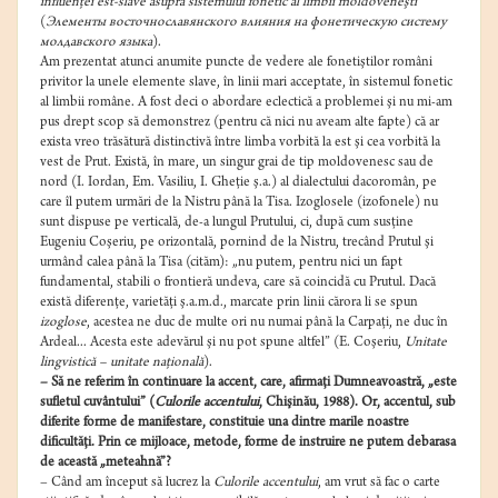
influenţei est-slave asupra sistemului fonetic al limbii moldoveneşti
(
Элементы
восточнославянского
влияния
на
фонетическую
систему
молдавского
языка
).
Am prezentat atunci anumite puncte de vedere ale fonetiştilor români
privitor la unele elemente slave, în linii mari acceptate, în sistemul fonetic
al limbii române. A fost deci o abordare eclectică a problemei şi nu mi-am
pus drept scop să demonstrez (pentru că nici nu aveam alte fapte) că ar
exista vreo trăsătură distinctivă între limba vorbită la est şi cea vorbită la
vest de Prut. Există, în mare, un singur grai de tip moldovenesc sau de
nord (I. Iordan, Em. Vasiliu, I. Gheţie ş.a.) al dialectului dacoromân, pe
care îl putem urmări de la Nistru până la Tisa. Izoglosele (izofonele) nu
sunt dispuse pe verticală, de-a lungul Prutului, ci, după cum susţine
Eugeniu Coşeriu, pe orizontală, pornind de la Nistru, trecând Prutul şi
urmând calea până la Tisa (cităm): „nu putem, pentru nici un fapt
fundamental, stabili o frontieră undeva, care să coincidă cu Prutul. Dacă
există diferenţe, varietăţi ş.a.m.d., marcate prin linii cărora li se spun
izoglose
, acestea ne duc de multe ori nu numai până la Carpaţi, ne duc în
Ardeal... Acesta este adevărul şi nu pot spune altfel” (E. Coşeriu,
Unitate
lingvistică – unitate naţională
).
– Să ne referim în continuare la accent, care, afirmaţi Dumneavoastră, „este
sufletul cuvântului” (
Culorile accentului
, Chişinău, 1988). Or, accentul, sub
diferite forme de manifestare, constituie una dintre marile noastre
dificultăţi. Prin ce mijloace, metode, forme de instruire ne putem debarasa
de această „meteahnă”?
– Când am început să lucrez la
Culorile accentului
, am vrut să fac o carte