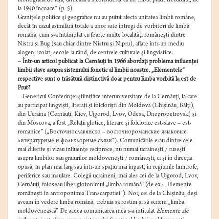
monografia de faţă, urmează a fi considerat ca un tribut plătit trecutului, de
la 1940 încoace” (p. 5).
Graniţele politice şi geografice nu au putut afecta unitatea limbii române,
decât în cazul asimilării totale a unor sate întregi de vorbitori de limbă
română, cum s-a întâmplat cu foarte multe localităţi româneşti dintre
Nistru şi Bug (sau chiar dintre Nistru şi Nipru), aflate într-un mediu
alogen, izolat, secole la rând, de centrele culturale şi lingvistice.
– Într-un articol publicat la Cernăuţi în 1966 abordaţi problema influenţei
limbii slave asupra sistemului fonetic al limbii noastre. „Elementele”
respective sunt o trăsătură distinctivă doar pentru limba vorbită la est de
Prut?
– Genericul Conferinţei ştiinţifice interuniversitare de la Cernăuţi, la care
au participat lingvişti, literaţi şi folclorişti din Moldova (Chişinău, Bălţi),
din Ucraina (Cernăuţi, Kiev, Ujgorod, Lvov, Odesa, Dnepropetrovsk) şi
din Moscova, a fost „Relaţii glotice, literare şi folclorice est-slave – est-
romanice” („
Восточнославянско
–
восточнороманские
языковые
литературные
и
фольклорные
связи
”). Comunicările erau dintre cele
mai diferite şi vizau influenţe reciproce, nu numai ucraineşti / ruseşti
asupra limbilor sau graiurilor moldoveneşti / româneşti, ci şi în direcţia
opusă, în plan mai larg sau într-un spaţiu mai îngust, în regiunile limitrofe,
periferice sau insulare. Colegii ucraineni, mai ales cei de la Ujgorod, Lvov,
Cernăuţi, foloseau liber glotonimul „limba română” (de ex.: „Elemente
româneşti în antroponimia Transcarpatiei”). Noi, cei de la Chişinău, deşi
aveam în vedere limba română, trebuia să rostim şi să scriem „limba
moldovenească”. De aceea comunicarea mea s-a intitulat
Elemente ale