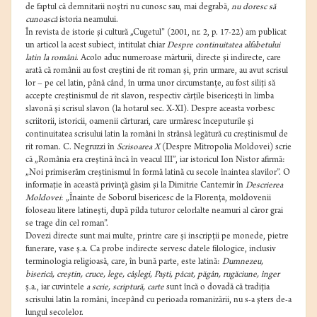
de faptul că demnitarii noştri nu cunosc sau, mai degrabă,
nu doresc să
cunoască
istoria neamului.
În revista de istorie şi cultură „Cugetul” (2001, nr. 2, p. 17-22) am publicat
un articol la acest subiect, intitulat chiar
Despre continuitatea alfabetului
latin la români
. Acolo aduc numeroase mărturii, directe şi indirecte, care
arată că românii au fost creştini de rit roman şi, prin urmare, au avut scrisul
lor – pe cel latin, până când, în urma unor circumstanţe, au fost siliţi să
accepte creştinismul de rit slavon, respectiv cărţile bisericeşti în limba
slavonă şi scrisul slavon (la hotarul sec. X-XI). Despre aceasta vorbesc
scriitorii, istoricii, oamenii cărturari, care urmăresc începuturile şi
continuitatea scrisului latin la români în strânsă legătură cu creştinismul de
rit roman. C. Negruzzi în
Scrisoarea X
(Despre Mitropolia Moldovei) scrie
că „România era creştină încă în veacul III”, iar istoricul Ion Nistor afirmă:
„Noi primiserăm creştinismul în formă latină cu secole înaintea slavilor”. O
informaţie în această privinţă găsim şi la Dimitrie Cantemir în
Descrierea
Moldovei
: „Înainte de Soborul bisericesc de la Florenţa, moldovenii
foloseau litere latineşti, după pilda tuturor celorlalte neamuri al căror grai
se trage din cel roman”.
Dovezi directe sunt mai multe, printre care şi inscripţii pe monede, pietre
funerare, vase ş.a. Ca probe indirecte servesc datele filologice, inclusiv
terminologia religioasă, care, în bună parte, este latină:
Dumnezeu,
biserică, creştin, cruce, lege, câşlegi, Paşti, păcat, păgân, rugăciune, înger
ş.a., iar cuvintele
a scrie, scriptură, carte
sunt încă o dovadă că tradiţia
scrisului latin la români, începând cu perioada romanizării, nu s-a şters de-a
lungul secolelor.