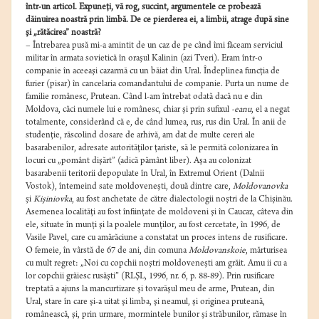
într-un articol. Expuneţi, vă rog, succint, argumentele ce probează
dăinuirea noastră prin limbă. De ce pierderea ei, a limbii, atrage după sine
şi „rătăcirea” noastră?
– Întrebarea pusă mi-a amintit de un caz de pe când îmi făceam serviciul
militar în armata sovietică în oraşul Kalinin (azi Tveri). Eram într-o
companie în aceeaşi cazarmă cu un băiat din Ural.
Îndeplinea funcţia de
furier (pisar) în cancelaria comandantului de companie. Purta un nume de
familie românesc, Prutean. Când l-am întrebat odată dacă nu e din
Moldova, căci numele lui e românesc, chiar şi prin sufixul
-eanu
, el a negat
totalmente, considerând că e, de când lumea, rus, rus din Ural. În anii de
studenţie, răscolind dosare de arhivă, am dat de multe cereri ale
basarabenilor, adresate autorităţilor ţariste, să le permită colonizarea în
locuri cu „pomânt dişărt” (adică pământ liber). Aşa au colonizat
basarabenii teritorii depopulate în Ural, în Extremul Orient (Dalnii
Vostok), întemeind sate moldoveneşti, două dintre care,
Moldovanovka
şi
Kişiniovka
, au fost anchetate de către dialectologii noştri de la Chişinău.
Asemenea localităţi au fost înfiinţate de moldoveni şi în Caucaz, câteva din
ele, situate în munţi şi la poalele munţilor, au fost cercetate, în 1996, de
Vasile Pavel, care cu amărăciune a constatat un proces intens de rusificare.
O femeie, în vârstă de 67 de ani, din comuna
Moldovanskoie
, mărturisea
cu mult regret: „Noi cu copchii noştri moldoveneşti am grăit. Amu ii cu a
lor copchii grăiesc rusăşti” (RLŞL, 1996, nr. 6, p. 88-89). Prin rusificare
treptată a ajuns la mancurtizare şi tovarăşul meu de arme, Prutean, din
Ural, stare în care şi-a uitat şi limba, şi neamul, şi originea pruteană,
românească, şi, prin urmare, mormintele bunilor şi străbunilor, rămase în