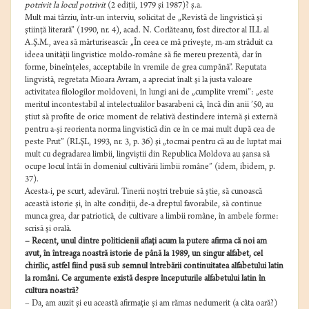
potrivit la locul potrivit
(2 ediţii, 1979 şi 1987)? ş.a.
Mult mai târziu, într-un interviu, solicitat de „Revistă de lingvistică şi
ştiinţă literară” (1990, nr. 4), acad. N. Corlăteanu, fost director al ILL al
A.Ş.M., avea să mărturisească: „În ceea ce mă priveşte, m-am străduit ca
ideea unităţii lingvistice moldo-române să fie mereu prezentă, dar în
forme, bineînţeles, acceptabile în vremile de grea cumpănă”. Reputata
lingvistă, regretata Mioara Avram, a apreciat înalt şi la justa valoare
activitatea filologilor moldoveni, în lungi ani de „cumplite vremi”: „este
meritul incontestabil al intelectualilor basarabeni că, încă din anii ’50, au
ştiut să profite de orice moment de relativă destindere internă şi externă
pentru a-şi reorienta norma lingvistică din ce în ce mai mult după cea de
peste Prut” (RLŞL, 1993, nr. 3, p. 36) şi „tocmai pentru că au de luptat mai
mult cu degradarea limbii, lingviştii din Republica Moldova au şansa să
ocupe locul întâi în domeniul cultivării limbii române” (idem, ibidem, p.
37).
Acesta-i, pe scurt, adevărul. Tinerii noştri trebuie să ştie, să cunoască
această istorie şi, în alte condiţii, de-a dreptul favorabile, să continue
munca grea, dar patriotică, de cultivare a limbii române, în ambele forme:
scrisă şi orală.
– Recent, unul dintre politicienii aflaţi acum la putere afirma că noi am
avut, în întreaga noastră istorie de până la 1989, un singur alfabet, cel
chirilic, astfel fiind pusă sub semnul întrebării continuitatea alfabetului latin
la români.
Ce argumente există despre începuturile alfabetului latin în
cultura noastră?
– Da, am auzit şi eu această afirmaţie şi am rămas nedumerit (a câta oară?)