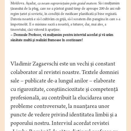
Moldova. Aşadar,
ca neam supravieţuim prin graiul matern
. Să-i mulţumim
ţăranului de la plug, care ne-a păstrat graiul timp de aproape 200 de ani sub
regim ţarist şi sovietic, în condiţii de rusificare planificată şi bine regizată.
Datoria noastră e să-l cultivăm cu grijă, să-l scoatem din paragina în care s-a
împotmolit. E o misiune sacră a noastră, a tuturor, dar, mai ales, a
tineretului, căci viitorul îi aparţine.
– Domnule Profesor, vă mulţumim pentru interviul acordat şi vă urăm
sănătate multă şi realizări frumoase în continuare!
Vladimir Zagaevschi este un vechi şi constant
colaborator al revistei noastre. Textele domniei
sale – publicate de-a lungul anilor – elaborate
cu rigurozitate, conştiinciozitate şi competenţă
profesională, au contribuit la elucidarea unor
probleme controversate, la nuanţarea unor
puncte de vedere privind identitatea limbii şi a
poporului nostru. Interviul acordat revistei