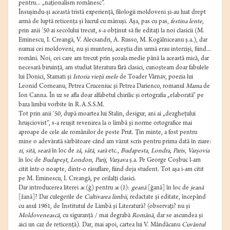
pentru... „naţionalism românesc”.
Însuşindu-şi această tristă experienţă, filologii moldoveni şi-au luat drept
armă de luptă reticenţa şi lucrul cu mănuşi. Aşa, pas cu pas,
festina lente
,
prin anii ’50 ai secolului trecut, s-a obţinut să fie editaţi la noi clasicii (M.
Eminescu, I. Creangă, V. Alecsandri, A. Russo, M. Kogălniceanu ş.a.), dar
numai cei moldoveni, nu şi munteni, aceştia din urmă erau interzişi, fiind...
români. Noi, cei care am trecut prin şcoala medie până la această mică, dar
necesară biruinţă, am studiat literatura fără clasici, cunoşteam doar fabulele
lui Donici, Stamati şi
Istoria vieţii mele
de Toader Vârnav, poezia lui
Leonid Corneanu, Petrea Cruceniuc şi Petrea Darienco, romanul
Mama
de
Ion Canna. În uz se afla doar alfabetul chirilic şi ortografia „elaborată” pe
baza limbii vorbite în R.A.S.S.M.
Tot prin anii ’50, după moartea lui Stalin, desigur, ani ai „dezgheţului
hruşciovist”, s-a reuşit revenirea la o limbă şi norme ortografice mai
aproape de cele ale românilor de peste Prut. Ţin minte, a fost pentru
mine o adevărată sărbătoare când am văzut scris pentru prima dată în ziare:
zi
,
sită
,
seară
în loc de
zâ
,
sâtă
,
sară
etc.,
Budapesta
,
Londra
,
Paris
,
Varşovia
în loc de
Budapeşt
,
London
,
Parij
,
Varşava
ş.a. Pe George Coşbuc l-am
citit într-o noapte, dintr-o răsuflare, fiind deja student.
Tot aşa i-am citit
pe M. Eminescu, I. Creangă, pe ceilalţi clasici.
Dar introducerea literei
ж
(ğ) pentru
ж
(ž):
geană
[ğană] în loc de
jeană
[žană]?
Dar culegerile de
Cultivarea limbii
, redactate şi editate, începând
cu anul 1961, de Institutul de Limbă şi Literatură? (observaţi? nu şi
Moldovenească
, cu siguranţă / mai degrabă
Română
, dar se ascundea şi
aici un caz de reticenţă). Dar, mai apoi, cartea lui V. Mândâcanu
Cuvântul