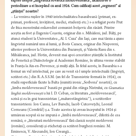
expres despre „lingvistica sovietică moldovenească”, făcându-se o
periodizare a ei începând cu anul 1924. Cum calificaţi acest „segment” al
„ştiinţei” noastre?
– La venirea ruşilor în 1940 intelectualitatea basarabeană (primari, ex-
primari, profesori, învăţători, medici, studenţi etc.) s-a refugiat peste Prut
de frica monstrului enkavedist comunist-bolşevic din răsărit.
Printre
aceştia au fost şi Eugeniu Coşeriu, originar din s. Mihăileni, jud. Bălţi, pe
atunci student la Universitatea „Al. I. Cuza” din Iaşi, care mai târziu a ajuns
lingvistul numărul unu al lumii, şi Boris Cazacu, originar din Nisporeni,
ulterior profesor la Universitatea din Bucureşti, şi Valeriu Rusu din s.
Mihăileanca, jud. Hotin, devenit mai apoi cercetător ştiinţific la Institutul
de Fonetică şi Dialectologie al Academiei Române, în ultima vreme stabilit
în Franţa la Aix-en-Provence, şi mulţi alţii. În felul acesta, în Basarabia s-a
format un vid intelectual, pe care au venit să-l umple intelectualii (lingvişti,
scriitori etc.) din R.A.S.S.M. (un fel de Transnistrie formată în 1924), cu
studii superficiale făcute la Balta (numită ironic „Sorbona” noastră), cu
„limba moldovenească” bazată pe graiul din stânga Nistrului, cu
Gramatica
linghii moldoveneşti
a lui I. D. Ceban, cu literatura „moldovenească”,
scrisă şi ea în grai transnistrian („malurostângistnic”), a scriitorilor
transnistrieni: Ion Canna, Lev Barschi, Iacob Cutcoveţchi, Leonid
Corneanu (Cornfeld) ş.a. Toate acestea îşi aveau începutul în 1924 şi
urmăreau scopul să ne impună o „limbă moldovenească”, diferită de cea
română, o „literatură moldovenească” fără clasicii noştri moldoveni
(români), consideraţi şi etichetaţi ca scriitori burghezi români: M.
Eminescu, V. Alecsandri, Ion Creangă...