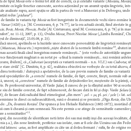
ta de tipul
Morár
este o formă tot atât de corectă, ca şi celelalte variante (
Moráriu, Morári
mitate cu legile fonetice cunoscute, acestea acţionând pe un anumit spaţiu lingvistic, într-o
tale analizate supra, acest spaţiu se află în partea de vest a Muneniei şi în Dobrogea, unde
u
arţial redus [
pădurar
].
e familie în varianta tip
Morár
au fost înregistrate în documentele vechi slavo-române 
,
Varzar
(1420) ş.a. [M. Cosniceanu, 6, p. 74-77], iar la ora actuală circulă, fiind atestate în 
ár, Boár, Morár, Ploscár, Podár
[Al. Cristureanu, apud M. Cosniceanu, 6, p. 78] şi în ma
afort”, nr. 11-12, 2007, p. 13); Ovidiu
Morar
, Preot Nicolae
Morar
(„Limba Română”, Chişin
ul de dimineaţă”, 23.05.08, p. 25).
dacă uneori, apelându-se la lucrările unor cunoscute personalităţi ale lingvisticii româneşti
10
(
Muntean, Morar
etc.) reprezintă „nişte abateri de la normele limbii române
, abateri 
mau această finală când înregistrau numele româneşti...” (este vorba de autorităţile ungure
ece funcţionarii maghiari n-au notat pe
-u
final la numele româneşti... nici românii ardel
eanu, ibidem], că „
Ciubotari
(acceptată ca variantă normală – n.n.
Vl.Z.
) sau
Ciubotar
, u
de stare civilă” [C. Dimitriu, 8, p. 42], realitatea obiectivă ne vorbeşte de cu totul altcev
direa teritorială / diatopică a apelativelor, de la care provin numele de familie cu variant
l specialiştilor de „a corecta” numele de familie, de fapt, corecte, fireşti, normale sub aspect
ă, uneori, să „corecteze” numele de familie ale deţinătorilor lor, moştenite de la părinţi,
e. Pe profesorul universitar, dl Vasile
Şalari
, îl cunosc de pe la sfârşitul anilor ’60 ai sec
 său de familie corectat, de fapt schimonosit, de fiecare dată în fel şi chip: Vasile
Şelaru
(r
8), de fiecare dată radicalul fiind etimologizat „din mers”:
şel-
<
şa
, pl.
şei / şele
(< lat.
sel
 emisiune în direct cu radioascultătorii, sună o doamnă şi se prezintă: „Olga
Rotár
, din Ul
nde: „Da, doamnă
Rotáru
”. Dar spunea şi Ion Heliade Rădulescu (1802-1872), insistând chi
i cum îi cheamă şi cum semnează. Nu este permis a se atinge de semnăturile oamenilor pentr
11
care a semnăturilor”
.
pul, din necesităţi de identificare netă între doi sau mai mulţi inşi din aceeaşi localitate
ia ş.a.), din zone limitrofe, periferice sau izolate, cum ar fi cele din Ucraina sau din Fede
tul latinesc
-arius
, au fost amplificate cu câte un al doilea formant / sufix, fie de origine ro