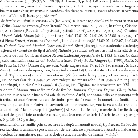
M. Cosniceanu, 5, p. 36-37; 6, p. 78-79; A. Eremia, 9, p. 104-150 passim]. Adevărul e că ap
, prin conversie, numele de familie respective, se întâlnesc, aşa cum arată hărţile lingvistic
bia, mai mult chiar, nu numai în Moldova din dreapta Prutului, spaţiu adiacent şi oarecum c
iei [ALR.s.n.II, harta 583 „pădurar”].
e familie cu sufixul în varianta
-ári
(lat.
-arius
) se întâlnesc / circulă azi frecvent în mass
: Călin
Ciobotari
(revista „Dacia literară”, Iaşi, martie 2007, p. 1, 38, 52, în titluri); Cristin
27); Ana
Cozari
(„Revistă de lingvistică şi ştiinţă literară”, 2003, nr. 1-2, p. 1, 122); Cristina
a
Macari
; Adela
Morari
(săpt. „Literatura şi Arta”, 17.01.02; 24.01.08; 6.03.08, resp. ş.a.);
Co
i
şi Elena
Scutari
; Alexandru
Cebotari
(„Timpul de dimineaţă”, 24.09.07; 4.02.07; 14.03.08;
i, Cerbari, Cojocari, Mardari, Ostrovari, Rotari, Sâtari
(din registrele academice studenţeşt
ţionat că variantele de tipul
Morári
,
Pădurári
(cu sufixul
-ari
) nu sunt nici chiar atât de r
onosite de ruşi. Conform datelor
Recensământului populaţiei
de la 1835, în satul Cosăuţi
e, cu formantul în varianta
-ari
:
Podári
Ion (născ. 1784),
Podári
Grigore (n. 1799),
Podári
Şt
ri
Petru (n. 1755) [Alexei Zagaievschi, Vasile Zagaievschi, 17, p. 179-186 passim]. Şi încă
Viena), cântăreaţa de operă, care, începând cu anul 1931, a fost solistă la teatrele de ope
i
, jud. Tighina, menţionat documentar în 1560 (variantă de la
porcar
„cel care păzeşte şi î
, jud. Soroca (var. de la
sobar
„cel care zideşte sau repară sobe”, dial.
sobari
, din ung.
szo
a se tângui, a se căina” plus
-arius
), şi
Căinari
, jud. Tighina, sat întemeiat în sec. XVI.
ta de tipul
Moraru
, cum ar fi numele de familie:
Butnaru, Cojocaru, Dogaru, Olaru, Pădurar
u de tip muntenesc, a luat o altă cale de evoluţie. Astfel, consoana
r
din componenţa sufi
t refractară unui element vocalic de timbru prepalatal (
e
sau
i
). În numele de familie, în vi
ru
ş.a.), pe când în apelative, în cuvintele comune respective, vocala
u
s-a redus treptat, c
lte ori – până la imperceptibil (
pădurar
) [ALR.s.n.II]. De aici şi numele de familie de 
lucrări de specialitate ca unicele corecte, ale căror model ar trebui / trebuie extins şi asup
, 9, p. 104-150 passim].
area numelor de familie prin corectarea lor după un anumit model, tip
Moraru
(în loc de:
irea sau chiar la anihilarea posibilităţilor de identificare a persoanelor. Acesta ar fi doar u
procedeul de amplificare, prin un al doilea sufix, a numelor de familie (v.
infra
).