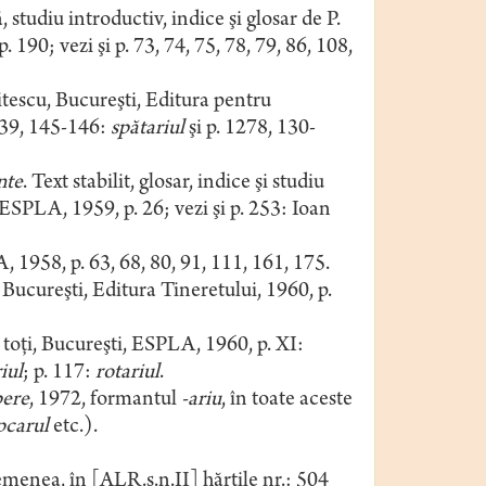
ă, studiu introductiv, indice şi glosar de P.
 190; vezi şi p. 73, 74, 75, 78, 79, 86, 108,
naitescu, Bucureşti, Editura pentru
 139, 145-146:
spătariul
şi p. 1278, 130-
nte
. Text stabilit, glosar, indice şi studiu
 ESPLA, 1959, p. 26; vezi şi p. 253: Ioan
, 1958, p. 63, 68, 80, 91, 111, 161, 175.
, Bucureşti, Editura Tineretului, 1960, p.
 toţi, Bucureşti, ESPLA, 1960, p. XI:
iul
; p. 117:
rotariul
.
ere
, 1972, formantul
-ariu
, în toate aceste
pcarul
etc.).
emenea, în [ALR.s.n.II] hărţile nr.: 504