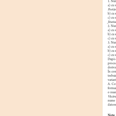
1. Num
a) cu 
Portăr
b) cu 
c) cu 
Jitariu
2. Num
a) cu 
b) cu 
c) cu s
3. Num
a) cu 
b) cu 
c) cu 
După c
proced
deriva
În con
trebui
varian
A. Con
forman
o nuan
Văcáru
nume d
datore
Note