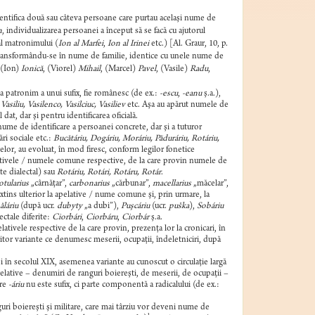
dentifica două sau câteva persoane care purtau acelaşi nume de
n
, individualizarea persoanei a început să se facă cu ajutorul
al matronimului (
Ion al Marfei
,
Ion al Irinei
etc.) [Al. Graur, 10, p.
, transformându-se în nume de familie, identice cu unele nume de
 (Ion)
Ionică
, (Viorel)
Mihail
, (Marcel)
Pavel
, (Vasile)
Radu
,
 patronim a unui sufix, fie românesc (de ex.:
-escu
,
-eanu
ş.a.),
Vasiliu, Vasilenco, Vasilciuc, Vasiliev
etc. Aşa au apărut numele de
dat, dar şi pentru identificarea oficială.
ume de identificare a persoanei concrete, dar şi a tuturor
ri sociale etc.:
Bucătáriu, Dogáriu, Moráriu, Păduráriu, Rotáriu,
elor, au evoluat, în mod firesc, conform legilor fonetice
pelativele / numele comune respective, de la care provin numele de
e dialectal) sau
Rotáriu, Rotári, Rotáru, Rotár
.
otularius
„cârnăţar”,
carbonarius
„cărbunar”,
macellarius
„măcelar”,
xtins ulterior la apelative / nume comune şi, prin urmare, la
láriu
(după ucr.
dubyty
„a dubi”),
Puşcáriu
(ucr.
puška
),
Sobáriu
lectale diferite:
Ciorbári
,
Ciorbáru
,
Ciorbár
ş.a.
elativele respective de la care provin, prezenţa lor la cronicari, în
feritor variante ce denumesc meserii, ocupaţii, îndeletniciri, după
 în secolul XIX, asemenea variante au cunoscut o circulaţie largă
apelative – denumiri de ranguri boiereşti, de meserii, de ocupaţii –
are
-áriu
nu este sufix, ci parte componentă a radicalului (de ex.:
uri boiereşti şi militare, care mai târziu vor deveni nume de