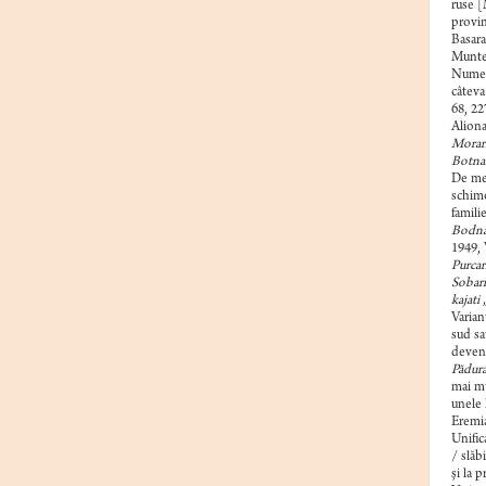
ruse [
provin
Basara
Munten
Nume d
câteva
68, 2
Alion
Morar
Botnar
De men
schim
famili
Bodná
1949, 
Purcar
Sobari
kajati
„
Varian
sud sa
deveni
Pădura
mai mu
unele 
Eremia
Unific
/ slăb
şi la 