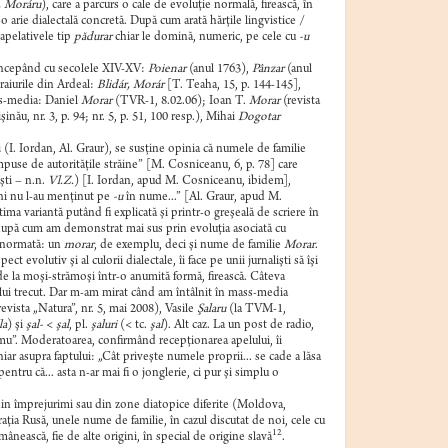
, Moráru
), care a parcurs o cale de evoluţie normală, firească, în
 arie dialectală concretă. După cum arată hărţile lingvistice /
 apelativele tip
pădurar
chiar le domină, numeric, pe cele cu
-u
începând cu secolele XIV-XV:
Poienar
(anul 1763),
Pânzar
(anul
graiurile din Ardeal:
Blidár, Morár
[T. Teaha, 15, p. 144-145],
ss-media: Daniel
Morar
(TVR-1, 8.02.06); Ioan T.
Morar
(revista
ău, nr. 3, p. 94; nr. 5, p. 51, 100 resp.), Mihai
Dogotar
 (I. Iordan, Al. Graur), se susţine opinia că numele de familie
impuse de autorităţile străine” [M. Cosniceanu, 6, p. 78] care
şti – n.n.
Vl.Z.
) [I. Iordan, apud M. Cosniceanu, ibidem],
eni nu l-au menţinut pe
-u
în nume...” [Al. Graur, apud M.
ltima variantă putând fi explicată şi printr-o greşeală de scriere în
a, după cum am demonstrat mai sus prin evoluţia asociată cu
ă normată: un
morar
, de exemplu, deci şi nume de familie
Morar
.
 evolutiv şi al culorii dialectale, îi face pe unii jurnalişti să îşi
 de la moşi-strămoşi într-o anumită formă, firească. Câteva
olului trecut. Dar m-am mirat când am întâlnit în mass-media
evista „Natura”, nr. 5, mai 2008), Vasile
Şalaru
(la TVM-1,
la
) şi
şal-
<
şal
, pl.
şaluri
(< tc.
şal
). Alt caz. La un post de radio,
mu”. Moderatoarea, confirmând recepţionarea apelului, îi
ar asupra faptului: „Cât priveşte numele proprii... se cade a lăsa
u că... asta n-ar mai fi o jonglerie, ci pur şi simplu o
, din împrejurimi sau din zone diatopice diferite (Moldova,
raţia Rusă, unele nume de familie, în cazul discutat de noi, cele cu
12
mânească, fie de alte origini, în special de origine slavă
.