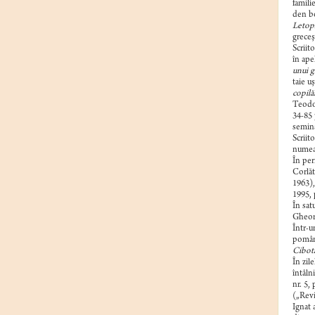
famili
den bo
Letopi
greceş
Scriit
în ape
unui g
taie u
copilă
Teodor
34-85 
semina
Scriit
numea
În per
Corlăt
1963),
1995, 
În sat
Gheo
Într-u
pomânt
Cibotá
În zil
întâln
nr. 5, 
(„Revis
Ignat 