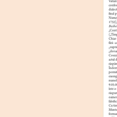
Varian
confor
dialec
final p
Nume d
1732)
Berbec
„Contr
(„Timp
Chiar 
fără
-u
„supri
„deoar
Cosnic
actul 
răspân
Îndemnu
permit
exempl
numele
9.05.0
într-o
răspu
oameni
falsifi
Cu tim
Munten
forman