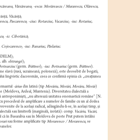
rcăreanu
,
Vărzăreanu
;
-escu
:
Morăreascu / Murarescu, Olărescu,
riţă, Văcăriţă
;
encu, Pascarencu
;
-ciuc
:
Rotarciuc, Vacarciuc
;
-iuc
:
Rotariuc,
cu
;
-ic
:
Cibotărică
;
, Cojocarenco
;
-iuc
:
Banariuc, Pâslariuc
.
 SDELM);
 alb.
shtrungë
);
otnarciuc
(germ.
Büttner
);
-iuc
:
Botnariuc
(germ.
Büttner
).
ine slavă (rusă, ucraineană, poloneză), este deosebit de bogată,
lui lingvistic dacoromân, ceea ce confirmă opinia că: „creaţiunea
formantul
-árius
din latină (tip
Moráriu, Morári, Moráru, Morár
)
rite (Moldova, Ardeal, Muntenia). Diversitatea dialectală a
nii antroponimişti, „nu alterează unitatea onomasticii române” [N.
 cu procedeul de amplificare a numelor de familie cu un al doilea
ovenite de la acelaşi radical, adăugându-li-se, în acelaşi timp, şi
ectală sau limitrofă (marginală, izolată): comp.
Vacáriu, Vacári,
ul că în Basarabia sau în Moldova de peste Prut putem întâlni
rari
sau forme amplificate tip
Morarenco / Morarencu
, se
oanelor.