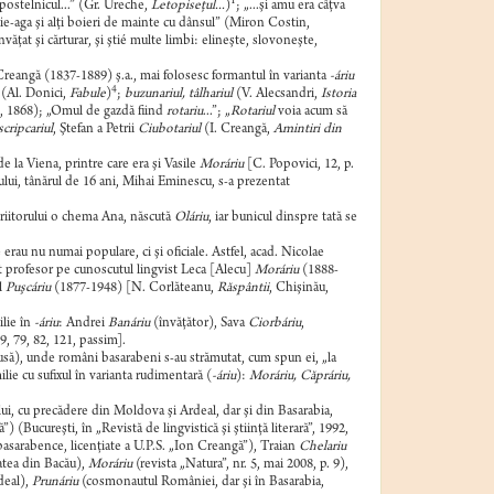
1
, postelnicul...” (Gr. Ureche,
Letopiseţul...
)
; „...şi amu era câţva
ie-aga şi alţi boieri de mainte cu dânsul” (Miron Costin,
învăţat şi cărturar, şi ştié multe limbi: elineşte, slovoneşte,
Creangă (1837-1889) ş.a., mai folosesc formantul în varianta
-áriu
4
(Al. Donici,
Fabule
)
;
buzunariul, tâlhariul
(V. Alecsandri,
Istoria
şi, 1868); „Omul de gazdă fiind
rotariu
...”; „
Rotariul
voia acum să
scripcariul
, Ştefan a Petrii
Ciubotariul
(I. Creangă,
Amintiri din
i de la Viena, printre care era şi Vasile
Moráriu
[C. Popovici, 12, p.
ului, tânărul de 16 ani, Mihai Eminescu, s-a prezentat
criitorului o chema Ana, născută
Oláriu
, iar bunicul dinspre tată se
 erau nu numai populare, ci şi oficiale. Astfel, acad. Nicolae
ut profesor pe cunoscutul lingvist Leca [Alecu]
Moráriu
(1888-
l
Puşcáriu
(1877-1948) [N. Corlăteanu,
Răspântii
, Chişinău,
ilie în
-áriu
: Andrei
Banáriu
(învăţător), Sava
Ciorbáriu
,
9, 79, 82, 121, passim].
usă), unde români basarabeni s-au strămutat, cum spun ei, „la
lie cu sufixul în varianta rudimentară (
-áriu
):
Moráriu, Căpráriu,
ului, cu precădere din Moldova şi Ardeal, dar şi din Basarabia,
ă”) (Bucureşti, în „Revistă de lingvistică şi ştiinţă literară”, 1992,
asarabence, licenţiate a U.P.S. „Ion Creangă”), Traian
Chelariu
tea din Bacău),
Moráriu
(revista „Natura”, nr. 5, mai 2008, p. 9),
eal),
Prunáriu
(cosmonautul României, dar şi în Basarabia,