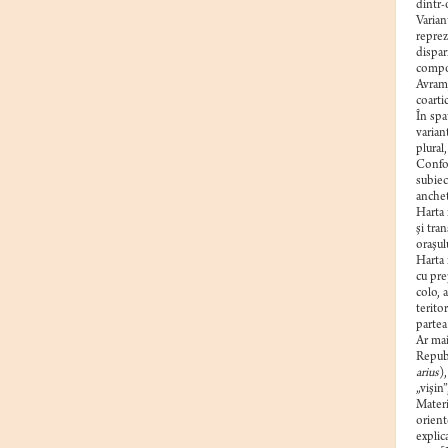
dintr-
Varian
reprez
dispar
compo
Avram)
coarti
În spa
varian
plural
Confor
subiec
anchet
Harta 
şi tra
oraşul
Harta 
cu pre
colo, 
terito
partea
Ar mai
Republ
arius
)
„vişin
Materi
orient
explic