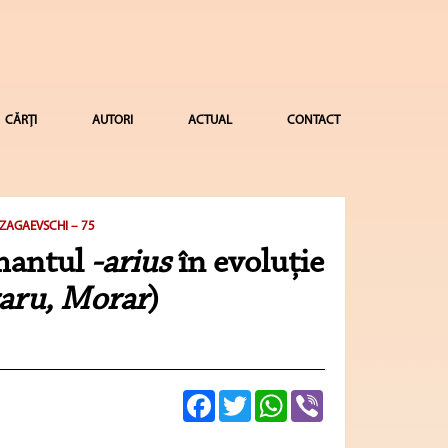
CĂRȚI
AUTORI
ACTUAL
CONTACT
 ZAGAEVSCHI – 75
rmantul
-arius
în evoluţie
aru, Morar
)
Facebook
Twitter
WhatsApp
Viber