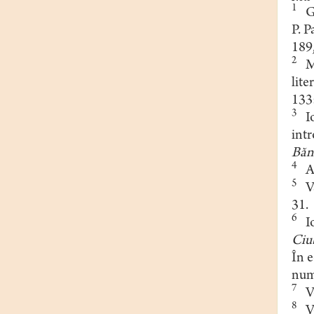
1
Gr
P. P
189,
2
Mi
lite
133
3
Io
intr
Băna
4
Al
5
Va
31.
6
Io
Ciu
În e
nume
7
Vez
8
Vez