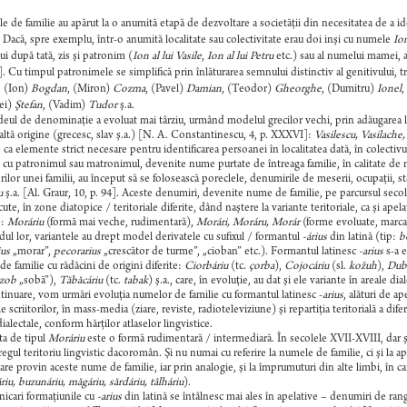
 de familie au apărut la o anumită etapă de dezvoltare a societăţii din necesitatea de a i
 Dacă, spre exemplu, într-o anumită localitate sau colectivitate erau doi inşi cu numele
Io
i după tată, zis şi patronim (
Ion al lui Vasile
,
Ion al lui Petru
etc.) sau al numelui mamei, 
]. Cu timpul patronimele se simplifică prin înlăturarea semnului distinctiv al genitivului
: (Ion)
Bogdan
, (Miron)
Cozma
, (Pavel)
Damian
, (Teodor)
Gheorghe
, (Dumitru)
Ionel
,
ei)
Ştefan
, (Vadim)
Tudor
ş.a.
eul de denominaţie a evoluat mai târziu, urmând modelul grecilor vechi, prin adăugarea la
 altă origine (grecesc, slav ş.a.) [N. A. Constantinescu, 4, p. XXXVI]:
Vasilescu, Vasilache, 
e ca elemente strict necesare pentru identificarea persoanei în localitatea dată, în colectivul 
l cu patronimul sau matronimul, devenite nume purtate de întreaga familie, în calitate de n
lor unei familii, au început să se folosească poreclele, denumirile de meserii, ocupaţii, stă
u
ş.a. [Al. Graur, 10, p. 94]. Aceste denumiri, devenite nume de familie, pe parcursul secol
ute, în zone diatopice / teritoriale diferite, dând naştere la variante teritoriale, ca şi a
e:
Moráriu
(formă mai veche, rudimentară),
Morári, Moráru, Morár
(forme evoluate, marcat
dul lor, variantele au drept model derivatele cu sufixul / formantul
-árius
din latină (tip:
b
us
„morar”,
pecorarius
„crescător de turme”, „cioban” etc.). Formantul latinesc
-arius
s-a e
e familie cu rădăcini de origini diferite:
Ciorbáriu
(tc.
çorba
),
Cojocáriu
(sl.
kožuh
),
Dubă
zob
„sobă”),
Tăbăcáriu
(tc.
tabak
) ş.a., care, în evoluţie, au dat şi ele variante în areale dia
tinuare, vom urmări evoluţia numelor de familie cu formantul latinesc -
arius
, alături de ap
e scriitorilor, în mass-media (ziare, reviste, radioteleviziune) şi repartiţia teritorială a di
ialectale, conform hărţilor atlaselor lingvistice.
ta de tipul
Moráriu
este o formă rudimentară / intermediară. În secolele XVII-XVIII, dar şi
regul teritoriu lingvistic dacoromân. Şi nu numai cu referire la numele de familie, ci şi la 
care provin aceste nume de familie, iar prin analogie, şi la împrumuturi din alte limbi, în c
iu, buzunáriu, măgáriu, sărdáriu, tâlháriu
).
nicari formaţiunile cu
-arius
din latină se întâlnesc mai ales în apelative – denumiri de rang