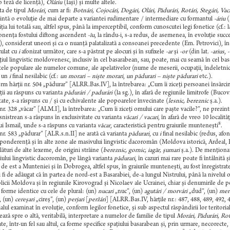
o teză de licenţă),
Oláriu
(Iaşi) şi multe altele.
ta de tipul
Morári
, cum ar fi:
Botnári, Cojocári, Dogári, Olári, Pădurári, Rotári, Stegári, Vac
intă o evoluţie de mai departe a variantei rudimentare / intermediare cu formantul
-áriu
(
iţia lui totală sau, altfel spus, până la imperceptibil, conform cunoscutei legi fonetice (cf.: l
nenţa fostului diftong ascendent
-ĭu
, la rându-i, s-a redus, de asemenea, în evoluţie suc
, considerat uneori şi ca o nuanţă palatalizată a consoanei precedente (Em. Petrovici), în
culat cu
i
afonizat următor, care s-a păstrat pe alocuri şi în sufixele
-ar
şi
-or
(din lat.
-arius
,
-
ţiul lingvistic moldovenesc, inclusiv în cel basarabean, sau, poate, mai cu seamă în cel b
tele populare ale numelor comune, ale apelativelor (nume de meserii, ocupaţii, îndeletniciri),
, un
i
final nesilabic (cf.:
un morari – nişte morari
,
un pădurari – nişte pădurari
etc.).
m hărţii nr. 504 „pădurar” [ALRR.Bas.IV], la întrebarea: „Cum îi ziceţi persoanei însărcina
ţii au răspuns cu varianta
pădurári / padurári
(la sg.), în afară de regiunile limitrofe (Bucov
ate, s-a răspuns cu / şi cu echivalente ale popoarelor învecinate (
lesnic, bereznic
ş.a.).
nr. 328 „văcar” [ALM.I], la întrebarea: „Cum îi ziceţi omului care paşte vacile?”, ne prezi
nsnistrean s-a răspuns în exclusivitate cu varianta
văcari / vacari
, în afară de vreo 10 localit
8
ui Ismail, unde s-a răspuns cu varianta
văcar
, caracteristică pentru graiurile munteneşti
.
nr. 583 „pădurar” [ALR.s.n.II] ne arată că varianta
pădurari
, cu
i
final nesilabic (redus, afoni
ponderenţă şi în alte zone ale masivului lingvistic dacoromân (Moldova istorică, Ardeal, B
alături de alte lexeme, de origini străine (
bereznic, gornic, iagăr, şumari
ş.a.). De menţionat
riului lingvistic dacoromân, pe lângă varianta
pădurari
, în cazuri mai rare poate fi întâlnită
 de est a Munteniei şi în Dobrogea, altfel spus, în graiurile munteneşti, au fost înregistrat
 fi de adăugat că în partea de nord-est a Basarabiei, de-a lungul Nistrului, până la nivelu
icii Moldova şi în regiunile Kirovograd şi Nicolaev ale Ucrainei, chiar şi denumirile de pomi
, forme identice cu cele de plural: (un)
nucari
„nuc”, (un)
agutári / morvári
„dud”, (un)
mera
”, (un)
cereşari
„cireş”, (un)
perjari
[
peržári
] [ALRR.Bas.IV, hărţile nr.: 487, 488, 489, 492, 4
alul examinat în evoluţie, conform legilor fonetice, şi sub aspectul răspândirii lor teritoriale
ează spre o altă, veritabilă, interpretare a numelor de familie de tipul
Morári, Pădurári, Rot
ate, într-un fel sau altul, ca forme specifice spaţiului basarabean şi, prin urmare, necorecte, 