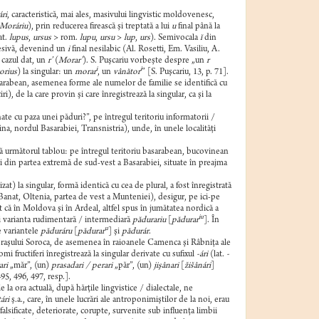
ári
, caracteristică, mai ales, masivului lingvistic moldovenesc,
Moráriu
), prin reducerea firească şi treptată a lui
u
final până la
at.
lupus
,
ursus
> rom.
lupu
,
ursu
>
lup
,
urs
). Semivocala
ĭ
din
cesivă, devenind un
i
final nesilabic (Al. Rosetti, Em. Vasiliu, A.
 cazul dat, un
r’
(
Morar’
). S. Puşcariu vorbeşte despre „un
r
i
i
orius
) la singular: un
morar
, un
vânător
” [S. Puşcariu, 13, p. 71].
asarabean, asemenea forme ale numelor de familie se identifică cu
 de la care provin şi care înregistrează la singular, ca şi la
te cu paza unei păduri?”, pe întregul teritoriu informatorii /
ina, nordul Basarabiei, Transnistria), unde, în unele localităţi
ntă următorul tablou: pe întregul teritoriu basarabean, bucovinean
ăţi din partea extremă de sud-vest a Basarabiei, situate în preajma
zat) la singular, formă identică cu cea de plural, a fost înregistrată
anat, Oltenia, partea de vest a Munteniei), desigur, pe ici-pe
 că în Moldova şi în Ardeal, altfel spus în jumătatea nordică a
iu
 şi varianta rudimentară / intermediară
pădurariu
[
pădurar
]. În
u
e variantele
păduráru
[
pădurar
] şi
pădurár
.
l oraşului Soroca, de asemenea în raioanele Camenca şi Râbniţa ale
 fructiferi înregistrează la singular derivate cu sufixul
-ári
(lat.
-
ri
„măr”, (un)
prasadari / perari
„păr”, (un)
jişânari
[
žišânári
]
95, 496, 497, resp.].
 la ora actuală, după hărţile lingvistice / dialectale, ne
ári
ş.a., care, în unele lucrări ale antroponimiştilor de la noi, erau
falsificate, deteriorate, corupte, survenite sub influenţa limbii