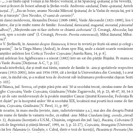
e: „...i-au tăiatu capul Tomşii şi lui Moţoc vornicul, şi lui Spanciog
spătariul
, şi lui Veveriţă
ieri şi feciori de boieri adunaţi la Ştefan-vodă: Andronic-
sărdariul
, Darie-
spătariul
, Antoh
2
seţul...
)
; „Era un boier, anume Neculai Milescul
Spătariul
, de la Vaslui de moşia lui, pré 
3
te şi turceşte” (Ion Neculce,
O samă de cuvinte
)
.
orii clasici moldoveni, Alexandru Donici (1806-1866), Vasile Alecsandri (1821-1890), Ion 
lative, dar şi în multe nume de familie:
bondariul, furnicariul, magariul, morariul, pânzariul
5
alben
)
; „Meşterulu care ni face ciobote se chiamă
ciobotariu
” (I. Creangă,
Abecedar
, Ia
şorii, spre a scoate carul” (I. Creangă,
Poveste. Prostia omenească
); Mihai
lăutariul
, Mihai
6
rie
)
.
 V. Ştefănelli, în
Amintiri despre Eminescu
, îi trece în revistă pe foştii săi amici şi coleg
7
passim]
. Iar la Târgu-Mureş (Ardeal), în drum spre Blaj, unde a răsărit soarele românism
riştilor ardeleni Ion Cotta şi Teodor
Cojocáriu
[Aurelia Rusu, 14, p. 8].
orul ardelean Ion Agârbiceanu s-a născut (1882) într-un sat din părţile Blajului. Pe mama s
 Vasile
Boáriu
[Dicţionar. A-C, 7, p. 22].
ioada interbelică, dar şi mult mai târziu, numele de familie în
-áriu
şi apelativele respective
eanu (1915-2005), între anii 1934-1939, cât a învăţat la Universitatea din Cernăuţi, l-a av
 care, la rândul său, şi-a realizat teza de doctorat sub îndrumarea profesorului clujean Sexti
p. 103].
ul Palanca, jud. Soroca, cel puţin până prin anii ’50 ai secolului trecut, circulau nume de fam
rghe
Cojocáriu
, Vasile
Cojocáriu
,
Grădináriu
[Vitalie Zagaievschi, 16, p. 25, 46-47, 50, 54-5
n şir de sate moldoveneşti de la poalele munţilor Caucaz (ţinutul Krasnodar, Federaţia R
 dişărt” pe la începutul anilor ’60 ai secolului XIX, localnicii mai poartă încă nume de fami
riu, Cojocáriu, Grădináriu
[V. Pavel, 11, p. 89].
ele noastre, în mass-media (reviste, ziare, radioteleviziune ş.a.), mai ales din dreapta Prut
im nume de familie în varianta veche, cu sufixul
-áriu
: Mihai
Ciurdariu
(ung.
csorda
„ciread
p. 3),
Bejináriu
(licenţiată a U.S.M., Chişinău, originară din jud. Iaşi),
Bucáriu
,
Cebotáriu
(b
tă de lingvistică şi ştiinţă literară”, 1995, nr. 3, p. 22-27),
Cojocáriu
,
Strungáriu
(Universita
a lui Ion
Palamáriu
(s. Gradişte, r. Cahul, dintr-o teză de licenţă),
Păcuráriu
şi
Poenariu
(Ard