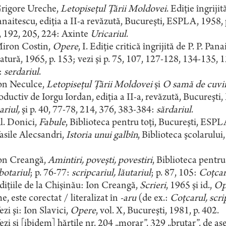
igore Ureche,
Letopiseţul Ţării Moldovei
. Ediţie îngrijit
anaitescu, ediţia a II-a revăzută, Bucureşti, ESPLA, 1958, p.
 192, 205, 224: Axinte
Uricariul
.
ron Costin,
Opere
, I. Ediţie critică îngrijită de P. P. Pa
ratură, 1965, p. 153; vezi şi p. 75, 107, 127-128, 134-135,
:
serdariul
.
n Neculce,
Letopiseţul Ţării Moldovei
şi
O samă de cuvi
oductiv de Iorgu Iordan, ediţia a II-a, revăzută, Bucureşti,
riul,
şi p. 40, 77-78, 214, 376, 383-384:
sărdariul
.
. Donici,
Fabule
, Biblioteca pentru toţi, Bucureşti, ESPLA
sile Alecsandri,
Istoria unui galbîn
, Biblioteca şcolarului
n Creangă,
Amintiri, poveşti, povestiri
, Biblioteca pentru
botariul
; p. 76-77:
scripcariul, lăutariul
; p. 87, 105:
Coţcar
diţiile de la Chişinău: Ion Creangă,
Scrieri
, 1965 şi id.,
Op
, este corectat / literalizat în
-aru
(de ex.:
Coţcarul, scri
i şi: Ion Slavici,
Opere
, vol. X, Bucureşti, 1981, p. 402.
i şi [ibidem] hărţile nr. 204 „morar”, 329 „brutar”, de as