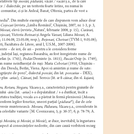
elativele tip
morári, pădurári,
văcári / vacári
ş.a., de la care
e / dialectale, pe un teritoriu foarte întins, nu numai în
omunitar, ci şi în Ardeal, Banat, Oltenia, partea de vest a
9
-media
. Din multele exemple de care dispunem vom aduce doar
a
Cojocari
(revista „Limba Română”, Chişinău, 2007, nr. 1-3, p. 3,
Morari
, elevă (revista „Natura”, februarie 2008, p. 15);
Curărari
;
jocari
; Victoria
Botnari
şi Angela
Varzari
; Liliana
Morari
; A.
 11.04.08, 23.05.08, resp.);
Bejenari
,
Chetrari
(TVM-1, 9.05.08);
i, Facultatea de Litere, anul I, U.S.M., 2007-2008).
ecente – de ieri, de azi – pentru a le considera forme
, judeţul Iaşi, regiunea Basarabia, au fost înregistrate nume de
efan (n. 1745),
Podári
Dominte (n. 1815),
Pascári
Osip (n. 1749),
 un nume neinfluenţat de ruşi: Maria
Cebotari
(1910, Chişinău –
ră din Dresda, Berlin, Viena. Apoi să amintim şi nume de sate:
ngrijeşte de porci”, dialectal
porcári
, din lat.
porcarius
– DEX);
b
plus
-arius
);
Căinari
, jud. Soroca (lit. ar fi
căinar
, din sl.
kajanŭ
,
u, Rotaru, Stegaru, Văcaru
ş.a., caracteristică pentru graiurile de
xului
-áriu
(lat.
-arius
) s-a depalatalizat / s-a durificat, încât a
rtutea tradiţiei, vocala
u
s-a păstrat în formă plenisonă (
Moraru,
u
onform legilor fonetice, uneori parţial (
pădurar
), dar de cele
expresie muntenească:
Moraru, Păduraru, Văcaru
ş.a., considerate în
ra celorlalte variante [M. Cosniceanu, 5, p. 36-37; 6, p. 78-79; A.
 şi
Moráriu
, şi
Morári
, şi
Morár
), ar duce, inevitabil, la îngustarea
n aspect al consecinţelor nedorite, din care cauză vorbitorii recurg