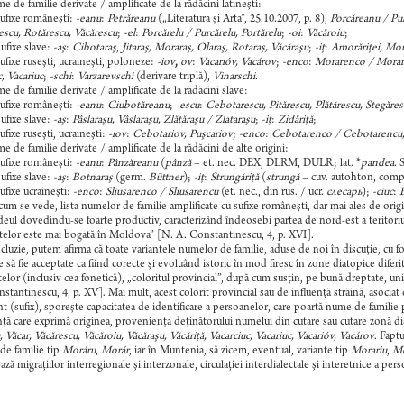
e de familie derivate / amplificate de la rădăcini latineşti:
sufixe româneşti:
-eanu
:
Petrăreanu
(„Literatura şi Arta”, 25.10.2007, p. 8),
Porcăreanu / Pu
escu, Rotărescu, Văcărescu
;
-el
:
Porcărelu / Purcărelu, Portărelu
;
-oi
:
Văcăroiu
;
sufixe slave:
-aş
:
Cibotaraş
,
Jitaraş, Moraraş, Olaraş, Rotaraş, Văcăraşu
;
-iţ
:
Amorăriţei, Moră
sufixe ruseşti, ucraineşti, poloneze:
-iov
,
ov
:
Vacarióv, Vacárov
;
-enco
:
Morarenco / Morar
c, Vacariuc
;
-schi
:
Varzarevschi
(derivare triplă),
Vinarschi
.
e de familie derivate / amplificate de la rădăcini slave:
sufixe româneşti:
-eanu
:
Ciubotăreanu
;
-escu
:
Cebotarescu, Pitărescu, Plătărescu, Stegăres
sufixe slave:
-aş
:
Pâslaraşu, Vâslaraşu, Zlătăraşu / Zlataraşu
;
-iţ
:
Zidăriţă
;
ufixe ruseşti, ucraineşti:
-iov
:
Cebotariov, Puşcariov
;
-enco
:
Cebotarenco / Cebotarencu
e de familie derivate / amplificate de la rădăcini de alte origini:
sufixe româneşti:
-eanu
:
Pânzăreanu
(
pânză
– et. nec. DEX, DLRM, DULR; lat. *
pandea
.
sufixe slave:
-aş
:
Botnaraş
(germ.
Büttner
);
-iţ
:
Strungăriţă
(
strungă
– cuv. autohton, comp.
sufixe ucraineşti:
-enco
:
Sliusarenco / Sliusarencu
(et. nec., din rus. / ucr.
слесарь
);
-ciuc
:
B
um se vede, lista numelor de familie amplificate cu sufixe româneşti, dar mai ales de orig
eul dovedindu-se foarte productiv, caracterizând îndeosebi partea de nord-est a teritoriu
telor este mai bogată în Moldova” [N. A. Constantinescu, 4, p. XVI].
cluzie, putem afirma că toate variantele numelor de familie, aduse de noi în discuţie, cu 
e să fie acceptate ca fiind corecte şi evoluând istoric în mod firesc în zone diatopice dife
telor (inclusiv cea fonetică), „coloritul provincial”, după cum susţin, pe bună dreptate, u
stantinescu, 4, p. XV]. Mai mult, acest colorit provincial sau de influenţă străină, asociat
t (sufix), sporeşte capacitatea de identificare a persoanelor, care poartă nume de familie pr
ţă care exprimă originea, provenienţa deţinătorului numelui din cutare sau cutare zonă dial
, Văcar, Văcărescu, Văcăroiu, Văcăraşu, Văcăriţă, Vacarciuc, Vacariuc, Vacarióv, Vacárov
. Fapt
e familie tip
Moráru
,
Morár
, iar în Muntenia, să zicem, eventual, variante tip
Morariu
,
Mo
ază migraţiilor interregionale şi interzonale, circulaţiei interdialectale şi interetnice a pers