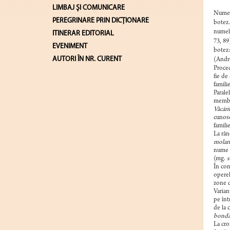
LIMBAJ ŞI COMUNICARE
Numele
PEREGRINARE PRIN DICȚIONARE
botez.
numelu
ITINERAR EDITORIAL
73, 89
EVENIMENT
botez
AUTORI ÎN NR. CURENT
(Andr
Proced
fie de
famili
Parale
membri
Văcári
cunosc
famili
La rân
molari
nume d
(mg.
s
În con
operel
zone d
Varian
pe înt
de la 
bondár
La cro