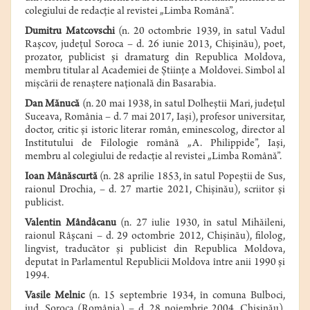
colegiului de redacţie al revistei „Limba Română”.
Dumitru Matcovschi
(n.
20 octombrie
1939
,
în satul
Vadul
Raşcov
,
judeţul Soroca
– d.
26 iunie
2013
,
Chişinău
), poet,
prozator, publicist şi dramaturg
din
Republica Moldova
,
membru titular al
Academiei de Ştiinţe a Moldovei
. Simbol al
mişcării de renaştere naţională din Basarabia.
Dan Mănucă
(n. 20 mai 1938,
în satul
Dolheştii Mari, judeţul
Suceava, România – d. 7 mai 2017, Iaşi), profesor universitar,
doctor, critic şi istoric literar român, eminescolog, director al
Institutului de Filologie română „A. Philippide”, Iaşi,
membru al colegiului de redacţie al revistei „Limba Română”.
Ioan Mânăscurtă
(n. 28 aprilie 1853, în satul Popeştii de Sus,
raionul Drochia, – d. 27 martie 2021, Chişinău), scriitor şi
publicist.
Valentin Mândâcanu
(n.
27 iulie
1930
,
în satul
Mihăileni
,
raionul Râşcani
– d.
29 octombrie
2012,
Chişinău), filolog,
lingvist, traducător şi publicist din
Republica Moldova
,
deputat în
Parlamentul Republicii Moldova
între anii 1990 şi
1994.
Vasile Melnic
(n. 15 septembrie 1934, în comuna Bulboci,
jud. Soroca (România) – d. 28 noiembrie 2004, Chişinău),