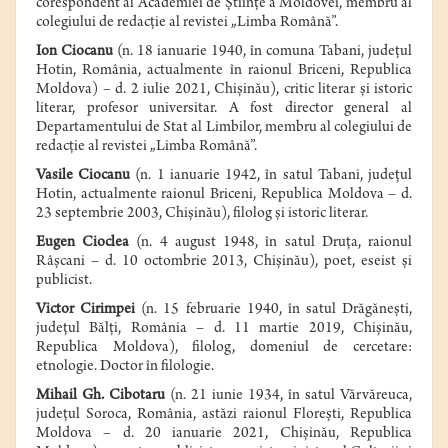
corespondent al Academiei de Ştiinţe a Moldovei, membru al
colegiului de redacţie al revistei „Limba Română”.
Ion Ciocanu
(n. 18 ianuarie 1940, în comuna Tabani, judeţul
Hotin, România, actualmente în raionul Briceni, Republica
Moldova) – d. 2 iulie 2021, Chişinău), critic literar şi istoric
literar, profesor universitar. A fost director general al
Departamentului de Stat al Limbilor, membru al colegiului de
redacţie al revistei „Limba Română”.
Vasile Ciocanu
(n. 1 ianuarie 1942, în satul Tabani, judeţul
Hotin, actualmente raionul Briceni, Republica Moldova – d.
23 septembrie 2003, Chişinău), filolog şi istoric literar.
Eugen Cioclea
(n.
4 august
1948
,
în satul
Druţa
,
raionul
Râşcani
– d. 10 octombrie 2013, Chişinău), poet, eseist şi
publicist.
Victor Cirimpei
(n. 15 februarie 1940, în satul Drăgăneşti,
judeţul Bălţi, România – d. 11 martie 2019, Chişinău,
Republica Moldova), filolog, domeniul de cercetare:
etnologie. Doctor în filologie.
Mihail Gh. Cibotaru
(n.
21 iunie
1934
, în satul
Vărvăreuca
,
judeţul Soroca
,
România
, astăzi
raionul Floreşti
,
Republica
Moldova
– d.
20 ianuarie
2021
, Chişinău, Republica