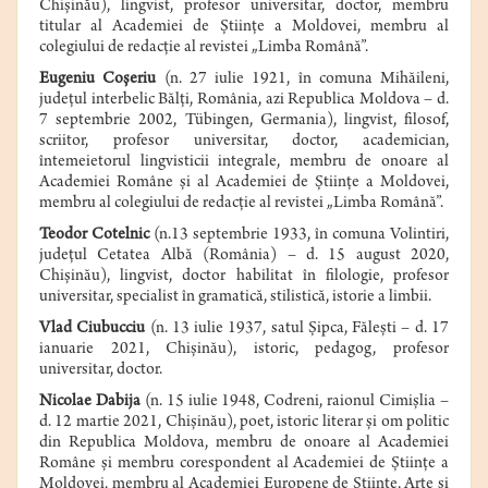
Chişinău
), lingvist, profesor universitar, doctor, membru
titular al
Academiei de Ştiinţe a Moldovei
, membru al
colegiului de redacţie al revistei „Limba Română”.
Eugeniu Coşeriu
(n. 27 iulie 1921, în comuna Mihăileni,
judeţul interbelic Bălţi, România, azi Republica Moldova – d.
7 septembrie 2002, Tübingen, Germania), lingvist, filosof,
scriitor, profesor universitar, doctor, academician,
întemeietorul lingvisticii integrale, membru de onoare al
Academiei Române şi al Academiei de Ştiinţe a Moldovei,
membru al colegiului de redacţie al revistei „Limba Română”.
Teodor Cotelnic
(n.13 septembrie 1933, în comuna Volintiri,
judeţul Cetatea Albă (România) – d. 15 august 2020,
Chişinău), lingvist, doctor habilitat în filologie, profesor
universitar, specialist în gramatică, stilistică, istorie a limbii.
Vlad Ciubucciu
(n. 13 iulie 1937, satul Şipca, Făleşti – d. 17
ianuarie 2021, Chişinău), istoric, pedagog, profesor
universitar, doctor.
Nicolae Dabija
(n. 15 iulie 1948, Codreni, raionul Cimişlia –
d. 12 martie 2021, Chişinău), poet, istoric literar şi om politic
din Republica Moldova, membru de onoare al Academiei
Române şi membru corespondent al Academiei de Ştiinţe a
Moldovei, membru al Academiei Europene de Ştiinţe, Arte şi