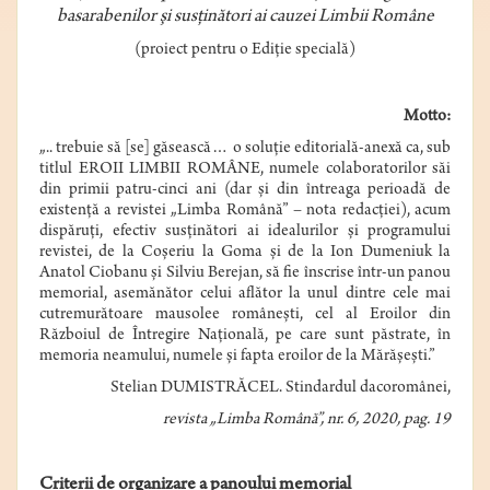
basarabenilor şi susţinători ai cauzei Limbii Române
(proiect pentru o Ediţie specială)
Motto:
„.. trebuie să [se] găsească… o soluţie editorială-anexă ca, sub
titlul EROII LIMBII ROMÂNE, numele colaboratorilor săi
din primii patru-cinci ani (dar şi din întreaga perioadă de
existenţă a revistei „Limba Română” – nota redacţiei), acum
dispăruţi, efectiv susţinători ai idealurilor şi programului
revistei, de la Coşeriu la Goma şi de la Ion Dumeniuk la
Anatol Ciobanu şi Silviu Berejan, să fie înscrise într-un panou
memorial, asemănător celui aflător la unul dintre cele mai
cutremurătoare mausolee româneşti, cel al Eroilor din
Războiul de Întregire Naţională, pe care sunt păstrate, în
memoria neamului, numele şi fapta eroilor de la Mărăşeşti.”
Stelian DUMISTRĂCEL. Stindardul dacoromânei,
revista „Limba Română”, nr. 6, 2020, pag. 19
Criterii de organizare a panoului memorial