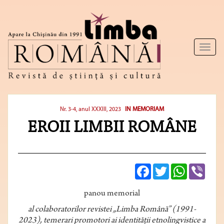
Toggl
naviga
IN MEMORIAM
Nr. 3-4, anul XXXIII, 2023
EROII LIMBII ROMÂNE
Facebook
Twitter
WhatsApp
Viber
panou memorial
al colaboratorilor revistei „Limba Română” (1991-
2023), temerari promotori ai identităţii etnolingvistice a