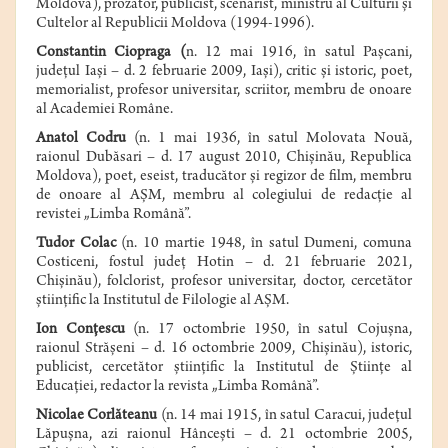
Moldova), prozator, publicist, scenarist, ministru al Culturii şi
Cultelor al Republicii Moldova (1994-1996).
Constantin Ciopraga
(
n. 12 mai 1916, în satul Paşcani,
judeţul Iaşi – d. 2 februarie 2009, Iaşi), critic şi istoric, poet,
memorialist, profesor universitar, scriitor, membru de onoare
al Academiei Române.
Anatol Codru
(
n
.
1 mai 1936
, în satul Molovata Nouă,
raionul Dubăsari –
d
.
17 august 2010
, Chişinău, Republica
Moldova), poet, eseist, traducător şi regizor
de
film, membru
de onoare al AŞM, membru al colegiului de redacţie al
revistei „Limba Română”.
Tudor Colac
(n. 10 martie 1948, în satul Dumeni, comuna
Costiceni, fostul judeţ Hotin – d. 21 februarie 2021,
Chişinău), folclorist, profesor universitar, doctor, cercetător
ştiinţific la Institutul de Filologie al AŞM.
Ion Conțescu
(n. 17 octombrie 1950, în satul Cojușna,
raionul Strășeni – d. 16 octombrie 2009, Chișinău), istoric,
publicist, cercetător științific la Institutul de Științe al
Educației, redactor la revista „Limba Română”.
Nicolae Corlăteanu
(n.
14 mai
1915
,
în satul
Caracui
, judeţul
Lăpuşna, azi
raionul Hânceşti
– d.
21 octombrie
2005
,