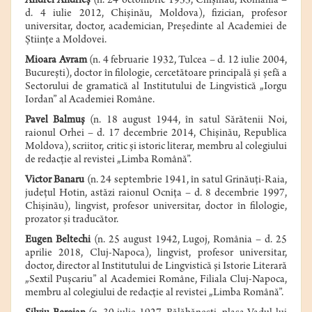
Andrei Andrieş
(n. 24 octombrie 1933, Chişinău, România –
d. 4 iulie 2012, Chişinău, Moldova), fizician, profesor
universitar, doctor, academician, Preşedinte al Academiei de
Ştiinţe a Moldovei.
Mioara Avram
(n. 4 februarie 1932, Tulcea – d. 12 iulie 2004,
București), doctor în filologie, cercetătoare principală și șefă a
Sectorului de gramatică al Institutului de Lingvistică „Iorgu
Iordan” al Academiei Române.
Pavel Balmuş
(n. 18 august 1944, în satul Sărătenii Noi,
raionul Orhei – d. 17 decembrie 2014, Chişinău, Republica
Moldova), scriitor, critic şi istoric literar, membru al colegiului
de redacție al revistei „Limba Română”.
Victor Banaru
(n. 24 septembrie 1941, în satul Grinăuţi-Raia,
judeţul Hotin, astăzi raionul Ocniţa – d. 8 decembrie 1997,
Chişinău), lingvist, profesor universitar, doctor în filologie,
prozator şi traducător.
Eugen Beltechi
(n. 25 august 1942, Lugoj, România – d. 25
aprilie 2018, Cluj-Napoca), lingvist, profesor universitar,
doctor, director al Institutului de Lingvistică şi Istorie Literară
„Sextil Puşcariu” al Academiei Române, Filiala Cluj-Napoca,
membru al colegiului de redacţie al revistei „Limba Română”.