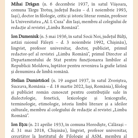
Mihai Drăgan
(n.
6 decembrie
1937
,
în satul
Viişoara
,
comuna
Târgu Trotuş
,
judeţul Bacău
– d.
1 noiembrie
1993
,
Iaşi
), doctor în filologie, critic şi istoric literar român, profesor
la Universitatea „Al. I. Cuza” din Iaşi, membru al colegiului de
redacţie al revistei „Limba Română”.
Ion Dumeniuk
(n.
5 mai
1936
,
în satul
Socii Noi
,
judeţul Bălţi,
astăzi raionul Făleşti – d.
3 noiembrie
1992
,
Chişinău
),
lingvist,
profesor
universitar
, doctor,
publicist
, primul
redactor-şef al revistei „Limba Română”, primul Director al
Departamentului de Stat pentru funcţionarea limbilor al
Republicii Moldova, luptător pentru revenirea la grafie latină
şi denumirea de limbă română.
Stelian Dumistrăcel
(n.
19 august
1937
,
în satul
Zvoriştea
,
Suceava
,
România
– d.
18 martie
2022
,
Iaşi
,
România
), f
ilolog
şi publicist român cunoscut pentru contribuţiile sale în
dialectologie, fonetică, lexicologie şi lexicografie,
terminologie, etimologie, istoria limbii literare şi a ideilor
culturale, membru al colegiului de redacţie al revistei „Limba
Română”.
Ion Eţcu
(n. 21 aprilie 1933, în comuna Horodişte, Călăraşi –
d. 31 mai 2018, Chişinău), lingvist, profesor universitar,
cercetător la Institutul de Filologie al AŞM, membru al