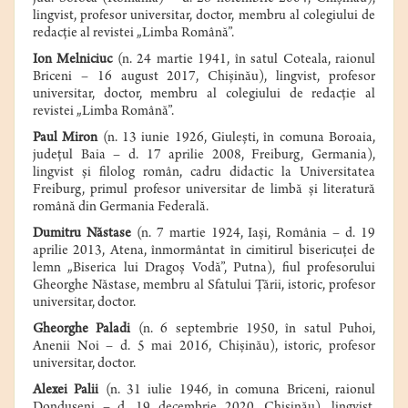
lingvist, profesor universitar, doctor, membru al colegiului de
redacţie al revistei
„
Limba Română”.
Ion Melniciuc
(n. 24 martie 1941, în satul Coteala, raionul
Briceni – 16 august 2017, Chişinău), lingvist, profesor
universitar, doctor, membru al colegiului de redacție al
revistei „Limba Română”.
Paul Miron
(n.
13 iunie 1926
, Giuleşti, în comuna Boroaia,
judeţul Baia –
d
.
17 aprilie 2008
, Freiburg, Germania),
lingvist şi filolog român, cadru didactic la Universitatea
Freiburg, primul profesor universitar
de
limbă şi literatură
română din Germania Federală.
Dumitru Năstase
(n. 7 martie 1924, Iaşi, România – d. 19
aprilie 2013, Atena, înmormântat în cimitirul bisericuţei de
lemn „Biserica lui Dragoş Vodă”, Putna), fiul profesorului
Gheorghe Năstase, membru al Sfatului Ţării, istoric, profesor
universitar, doctor.
Gheorghe Paladi
(n. 6 septembrie 1950, în satul Puhoi,
Anenii Noi – d. 5 mai 2016, Chişinău), istoric, profesor
universitar, doctor.
Alexei Palii
(n. 31 iulie 1946, în comuna Briceni, raionul