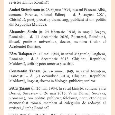
revistei „Limba Română”.
Andrei Strâmbeanu
(n.
25 august
1934
, în satul Fântâna Albă,
comuna
Parcova
,
raionul Edineţ
– d.
5 august
2021
,
Chişinău
), poet, prozator, dramaturg, publicist şi om politic
din
Republica Moldova
.
Alexandru Surdu
(n. 24 februarie 1938, în oraşul Braşov,
România – d. 11 decembrie 2020, Bucureşti, România),
filosof, profesor universitar, doctor, membru titular al
Academiei Române.
Efim Tarlapan
(
n
.
17 mai 1944
, în satul Măgurele, Ungheni,
România –
d
.
8 decembrie 2015
, Chişinău, Republica
Moldova), scriitor, poet umorist şi satiric.
Constantin Tănase
(n.
24 iunie
1949
, în satul Nemţeni,
Hânceşti
– d.
30 octombrie
2014
,
Chişinău
, Republica
Moldova), l
ingvist
, doctor în filologie, publicist, scriitor.
Petru Ţaranu
(n.
26 mai
1934
,
în satul Linişte, comuna
Şaru
Dornei
, Suceava– d.
26 mai
2015
,
Vatra Dornei
,
Suceava
,
România
), om politic, publicist, folclorist, poet, etnolog şi
memorialist român, membru al colegiului de redacţie al
revistei „Limba Română”.