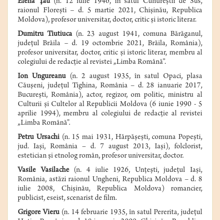
Elena Ţau
(n. 12 iulie 1946, în satul Cuhureştii de Sus,
raionul Floreşti – d. 5 martie 2021, Chişinău, Republica
Moldova), profesor universitar, doctor, critic şi istoric literar.
Dumitru Tiutiuca
(n. 23 august 1941, comuna Bărăganul,
judeţul Brăila – d. 19 octombrie 2021, Brăila, România),
profesor universitar, doctor, critic şi istoric literar, membru al
colegiului de redacţie al revistei „Limba Română”.
Ion Ungureanu
(n.
2 august
1935
,
în satul
Opaci
, plasa
Căuşeni, judeţul Tighina,
România
– d.
28 ianuarie
2017
,
Bucureşti
,
România
), actor, regizor, om politic, ministru al
Culturii şi Cultelor al Republicii Moldova (6 iunie 1990 - 5
aprilie 1994), membru al colegiului de redacţie al revistei
„Limba Română”.
Petru Ursachi
(n.
15 mai
1931
,
Hărpăşeşti
,
comuna
Popeşti
,
jud. Iaşi
, România
– d.
7 august
2013
,
Iaşi
), folclorist,
estetician şi etnolog român, profesor universitar, doctor.
Vasile Vasilache
(
n
.
4 iulie 1926
, Unţeşti, judeţul Iaşi,
România, astăzi raionul Ungheni, Republica Moldova –
d
.
8
iulie 2008
, Chişinău, Republica Moldova) romancier,
publicist, eseist, scenarist de film.
Grigore Vieru
(n. 14 februarie 1935, în satul Pererita, judeţul