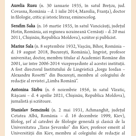
Aurelia Rusu
(n. 30 ianuarie 1935, în satul Brețcu, jud.
Covasna, România – d. 1 iulie 2014, Marsilia, Franța), doctor
în filologie, critic și istoric literar, eminescolog.
Serafim Saka
(n. 16 martie 1935, în satul Vancicăuţi,
judeţul
Hotin
, România, azi regiunea ucraineană
Cernăuţi
– d.
20 mai
2011
,
Chişinău
,
Republica Moldova
), scriitor şi publicist.
Marius Sala
(n.
8 septembrie
1932
,
Vaşcău
,
Bihor
,
România
–
d.
19 august
2018
,
Bucureşti
,
România
), lingvist, profesor
universitar, doctor, membru titular al
Academiei Române
din
2001, iar între 2006-2014 vicepreşedinte al acestei instituţii.
A fost directorul
Institutului de Lingvistică „Iorgu Iordan –
Alexandru Rosetti”
din Bucureşti, membru al colegiului de
redacţie al revistei „Limba Română”.
Antonina Sârbu
(n. 6 noiembrie 1956, în satul Văratic,
Râşcani – d. 4 aprilie 2021, Chişinău, Republica Moldova),
jurnalistă şi scriitoare.
Stanislav Semcinski
(n.
2 mai
1931
,
Achmanghit
,
judeţul
Cetatea Albă
, România – d.
16 decembrie
1999
,
Kiev
),
filolog, şef al catedrei de
filologie
generală şi clasică de la
Universitatea „
Taras Şevcenko
” din
Kiev
, profesor emerit al
Universităţii din Kiev, membru al colegiului de redacţie al