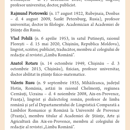
Donduşeni – d. 19 decembrie 2020, Chişinău), lingvist,
profesor universitar, doctor, publicist.
Rajmund Piotrowski
(n. 17 august 1922, Rubejnaia, Donbas
– d. 4 august 2009, Sankt Petersburg, Rusia), profesor
universitar, doctor în filologie. Academician al Academiei de
Ştiinţe din Rusia.
Vlad Pohilă
(n.
6 aprilie
1953
,
în satul
Putineşti
,
raionul
Floreşti
– d.
15 mai
2020
,
Chişinău
,
Republica Moldova
),
lingvist, scriitor, publicist, traducător, membru al colegiului de
redacţie al revistei „Limba Română”.
Anatol Rotaru
(
n
.
14 octombrie 1949
, Chişinău –
d
.
3
octombrie
2013, Chişinău), fizician, profesor universitar,
doctor abilitat în ştiinţe fizico-matematice.
Valeriu Rusu
(n.
9 septembrie 1935,
Mihăileanca
,
judeţul
Hotin
,
România
, astăzi în
raionul Chelmenţi
,
regiunea
Cernăuţi
,
Ucraina
– d. 4 noiembrie 2008,
Aix-en-Provence
,
Franţa
), l
ingvist şi dialectolog român, profesor de limba
română şi şef al Departamentului de Lingvistică Comparată a
Limbilor Romanice şi Română la Université de Provence
(Franţa), membru titular al Academiei de Ştiinţe, Arte şi
Agricultură din
Aix-en-Provence
, membru al colegiului de
redacţie al revistei „Limba Română”.