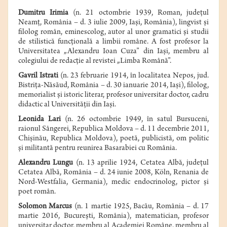
Dumitru Irimia
(n.
21 octombrie
1939
,
Roman
,
judeţul
Neamţ
,
România
– d.
3 iulie
2009
,
Iaşi
,
România
), lingvist şi
filolog
român, eminescolog, autor al unor gramatici şi studii
de stilistică funcţională a limbii române. A fost profesor la
Universitatea „Alexandru Ioan Cuza” din Iaşi
, membru al
colegiului de redacţie al revistei „Limba Română”.
Gavril Istrati
(n. 23 februarie 1914, în localitatea Nepos, jud.
Bistriţa-Năsăud, România – d. 30 ianuarie 2014, Iaşi), filolog,
memorialist şi istoric literar, profesor universitar doctor, cadru
didactic al Universităţii din Iaşi.
Leonida Lari
(
n
.
26 octombrie 1949
, în satul Bursuceni,
raionul Sângerei, Republica Moldova –
d
.
11 decembrie 2011
,
Chişinău, Republica Moldova), poetă, publicistă, om politic
şi militantă pentru reunirea Basarabiei cu România.
Alexandru Lungu
(
n
.
13 aprilie 1924
, Cetatea Albă, judeţul
Cetatea Albă, România –
d
.
24 iunie 2008
, Köln, Renania
de
Nord-Westfalia,
Germania
), medic endocrinolog, pictor şi
poet român.
Solomon Marcus
(n. 1 martie 1925, Bacău, România – d. 17
martie 2016, Bucureşti, România), matematician, profesor
universitar doctor, membru al Academiei Române, membru al