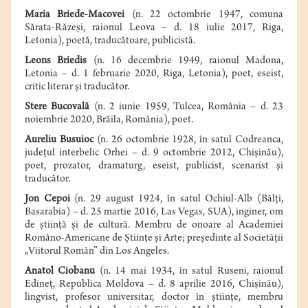
Maria Briede-Macovei
(n. 22 octombrie 1947, comuna
Sărata-Răzeşi, raionul Leova – d. 18 iulie 2017, Riga,
Letonia), poetă, traducătoare, publicistă.
Leons Briedis
(n. 16 decembrie 1949, raionul Madona,
Letonia – d. 1 februarie 2020, Riga, Letonia), poet, eseist,
critic literar şi traducător.
Stere Bucovală
(n. 2 iunie 1959, Tulcea, România – d. 23
noiembrie 2020, Brăila, România), poet.
Aureliu Busuioc
(n. 26 octombrie 1928, în satul Codreanca,
judeţul interbelic Orhei – d. 9 octombrie 2012, Chişinău),
poet, prozator, dramaturg, eseist, publicist, scenarist şi
traducător.
Jon Cepoi
(n. 29 august 1924, în satul Ochiul-Alb (Bălţi,
Basarabia) – d. 25 martie 2016, Las Vegas, SUA), inginer, om
de ştiinţă şi de cultură. Membru de onoare al Academiei
Româno-Americane de Ştiinţe şi Arte; preşedinte al Societăţii
„Viitorul Român” din Los Angeles.
Anatol Ciobanu
(n. 14 mai 1934, în satul Ruseni, raionul
Edineţ, Republica Moldova – d. 8 aprilie 2016, Chişinău),
lingvist, profesor universitar, doctor în ştiinţe, membru