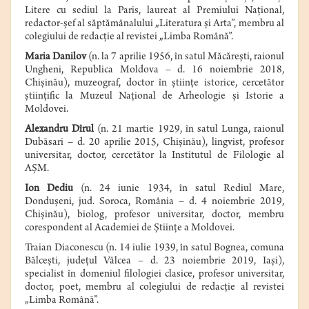
Litere cu sediul la Paris, laureat al Premiului Naţional,
redactor-şef al săptămânalului „Literatura şi Arta”, membru al
colegiului de redacţie al revistei „Limba Română”.
Maria Danilov
(n. la 7 aprilie 1956, în satul Măcăreşti, raionul
Ungheni, Republica Moldova – d. 16 noiembrie 2018,
Chişinău), muzeograf, doctor în ştiinţe istorice, cercetător
ştiinţific la Muzeul Naţional de Arheologie şi Istorie a
Moldovei.
Alexandru Dîrul
(n. 21 martie 1929, în satul Lunga, raionul
Dubăsari – d. 20 aprilie 2015, Chişinău), lingvist, profesor
universitar, doctor, cercetător la Institutul de Filologie al
AŞM.
Ion Dediu
(n.
24 iunie
1934
,
în satul
Rediul Mare,
Donduşeni
, jud.
Soroca
,
România
– d.
4 noiembrie
2019
,
Chişinău), biolog, profesor universitar, doctor, membru
corespondent al
Academiei de Ştiinţe a Moldovei
.
Traian Diaconescu
(n. 14 iulie 1939, în satul Bognea, comuna
Bălceşti, judeţul Vâlcea – d. 23 noiembrie 2019, Iaşi),
specialist în domeniul filologiei clasice, profesor universitar,
doctor, poet, membru al colegiului de redacţie al revistei
„Limba Română”.