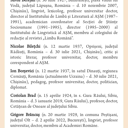
Silviu Berejan
(n. 30 iulie 1927, Bălăbăneşti, plasa Vadul lui
Vodă, judeţul Lăpuşna, România – d. 10 noiembrie 2007,
Chişinău), lingvist, lexicolog, profesor universitar doctor,
director al Institutului de Limbă şi Literatură al AŞM (1987–
1991), academician coordonator al Secţiei de Ştiinţe
Socioumane (1991–1995), director (1995–2000) al
Institutului de Lingvistică al AŞM, membru al colegiului de
redacţie al revistei „Limba Română”.
Nicolae Bileţchi
(n. 12 martie 1937, Oprişeni, judeţul
Rădăuţi, România – d. 30 iulie 2021, Chişinău), critic şi
istoric literar, profesor universitar, doctor, membru
corespondent al AŞM.
Ion Borşevici
(n. 12 martie 1937, în satul Dinauţi, regiunea
Cernăuţi, România (actualmente Ucraina) – d. 30 iulie 2021,
Chişinău), pedagog, profesor universitar, doctor, politician,
diplomat.
Coriolan Brad
(n. 15 aprilie 1924, în s. Gura Râului, Sibiu,
România – d. 3 ianuarie 2019, Gura Râului), profesor, doctor,
Cetăţean de Onoare al judeţului Sibiu.
Grigore Brâncuş
(n. 20 martie 1929, în comuna Peştişani,
judeţul Olt – d. 2 aprilie 2022, Bucureşti), lingvist, profesor
universitar, doctor, membru al Academiei Române.