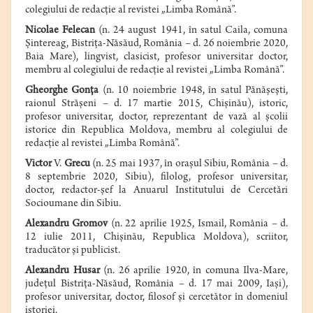
colegiului de redacţie al revistei „Limba Română”.
Nicolae Felecan
(n. 24 august 1941, în satul Caila, comuna
Şintereag, Bistriţa-Năsăud, România – d.
26 noiembrie
2020
,
Baia Mare), lingvist, clasicist, profesor universitar doctor,
membru al colegiului de redacţie al revistei „Limba Română”.
Gheorghe Gonţa
(n. 10 noiembrie 1948, în satul Pănăşeşti,
raionul Străşeni – d. 17 martie 2015, Chişinău), istoric,
profesor universitar, doctor, reprezentant de vază al şcolii
istorice din Republica Moldova, membru al colegiului de
redacţie al revistei „Limba Română”.
Victor
V.
Grecu
(n. 25 mai 1937, în oraşul Sibiu, România – d.
8 septembrie 2020, Sibiu), filolog, profesor universitar,
doctor,
redactor-şef
la Anuarul Institutului de Cercetări
Socioumane din Sibiu.
Alexandru Gromov
(n.
22 aprilie 1925
, Ismail, România –
d
.
12 iulie 2011
, Chişinău, Republica Moldova), scriitor,
traducător şi publicist.
Alexandru Husar
(
n
.
26 aprilie 1920
, în comuna Ilva-Mare,
judeţul Bistriţa-Năsăud, România –
d
.
17 mai 2009
,
Iaşi
),
profesor universitar, doctor, filosof şi cercetător în domeniul
istoriei.