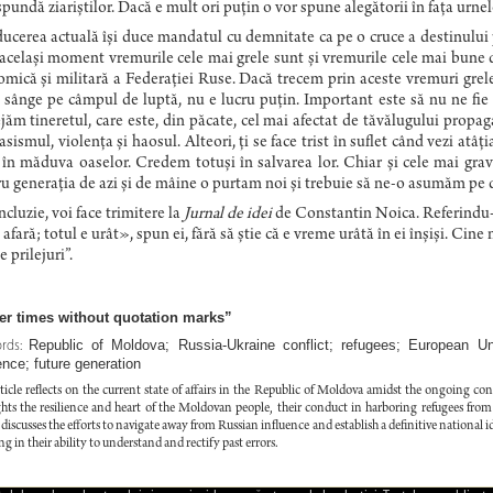
spundă ziariștilor. Dacă e mult ori puțin o vor spune alegătorii în fața urnelo
cerea actuală își duce mandatul cu demnitate ca pe o cruce a destinului po
 același moment vremurile cele mai grele sunt și vremurile cele mai bune d
mică și militară a Federației Ruse. Dacă trecem prin aceste vremuri grele
 sânge pe câmpul de luptă, nu e lucru puțin. Important este să nu ne fi
jăm tineretul, care este, din păcate, cel mai afectat de tăvălugului prop
rasismul, violența și haosul. Alteori, ți se face trist în suflet când vezi atâţ
în măduva oaselor. Credem totuși în salvarea lor. Chiar și cele mai grave 
u generaţia de azi şi de mâine o purtam noi și trebuie să ne-o asumăm pe 
ncluzie, voi face trimitere la
Jurnal de idei
de Constantin Noica. Referindu-se 
 afară; totul e urât», spun ei, fără să știe că e vreme urâtă în ei înșiși. Cine 
e prilejuri”.
er times without quotation marks”
Republic of Moldova; Russia-Ukraine conflict; refugees; European Un
rds:
ience; future generation
rticle reflects on the current state of affairs in the Republic of Moldova amidst the ongoing co
ghts the resilience and heart of the Moldovan people, their conduct in harboring refugees f
discusses the efforts to navigate away from Russian influence and establish a definitive national
ng in their ability to understand and rectify past errors.