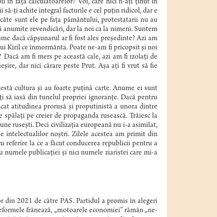
i în fața calculatoarelor? Voi, care nici n-ați ţinut în
să-ți achite integral facturile e cel puţin ridicol, dar e
n câte sunt ele pe fața pământului, protestatarii nu au
ză anumite revendicări, dar la noi ca la nimeni. Suntem
lume dacă căpșunarul ar fi fost ales președinte? Azi am
lui Kiril ce înmormânta. Poate ne-am fi pricopsit și noi
Dacă am fi mers pe această cale, azi am fi izolați de
ire, dar nici cărare peste Prut. Așa ați fi vrut să fie
estă cultura și au foarte puțină carte. Anume ei sunt
i să iasă din tunelul propriei ignoranțe. Dacă pentru
icat atitudinea prorusă și proputinistă a unora dintre
ie spălați pe creier de propaganda rusească. Trăiesc la
une rusești. Deci civilizația europeană nu i-a asimilat,
 intelectualilor noștri. Zilele acestea am primit din
 referire la ce a făcut conducerea republicii pentru a
 numele publicației și nici numele ziaristei care mi-a
or din 2021 de către PAS. Partidul a promis în alegeri
reformele frânează, „motoarele economiei” rămân „ne-