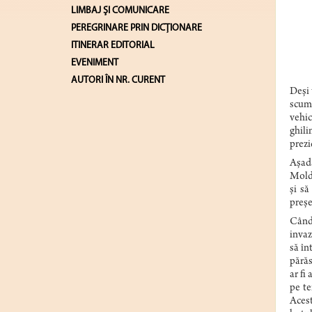
LIMBAJ ŞI COMUNICARE
PEREGRINARE PRIN DICȚIONARE
ITINERAR EDITORIAL
EVENIMENT
AUTORI ÎN NR. CURENT
Deși 
scump
vehic
ghili
prezi
Așada
Moldo
și să
preșe
Când 
invaz
să în
părăs
ar fi
pe te
Acest