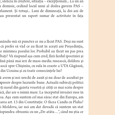
, sărăcia în creștere, situația – excepțională... La un an
 în demisie, cedând locul unui al doilea guvern PAS –
lament. Și totuși... Luni de dimineață, la doi ani de
 au prezentat un raport sumar de activitate în fața
ndemnându-mă să punctez ce nu a făcut PAS. Deși nu sunt
i că prefer să văd ce au făcut în acești ani Președinția,
e mărimea pasului lor. Probabil au făcut un pas prea
bați? Vă răspund așa cum cred, fără fardul ipocriziei și
 plină până mai ieri de mass-media rusească, doldora și
rnească spre Chișinău, cu sula în coaste a UTA Găgăuză,
din Ucraina și cu toate consecințele lui?
să avem și noi urechi de auzit și nu doar de ascultat pe
expresiv despre lucrurile bune. Actualii subiecți politici
ți nasul din gazeta voastră și citiți ce mai scriu despre
că, dar are o inimă mare. La începutul invaziei ruse în
i masa. Așa cum suntem cel mai sărac stat din Europa, am
area art. 13 din Constituție. O făcea Candu cu Plaha?
cii Moldova, iar noi am dat dovadă că suntem un stat
e răspundea obraznic cu un „De-atâta…”, când nu ştia ce