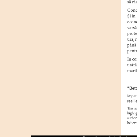
să ră
Condu
Și în
econo
varsă
prote
ura, 
până 
pentr
În co
urâtă
maril
“Bett
Keywo
resil
This a
highli
author 
believi