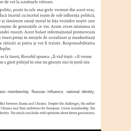
r de vot la scrutinele viitoare.
litic, poate în cele mai grele vremuri din acest veac.
acă încetul cu încetul ieșim de sub influența politică,
 și rămânem curați moral în fața vecinilor noștri care
e rușine de generațiile ce vin. Acum avem misiunea să
agandei rusești. Acest balast informaţional promovează
ia tineri prinşi în mrejele de socializare și mankurtizaţi
rătăciri ar putea şi vor fi tratate. Responsabilitatea
deplin.
la tineri, filosoful spunea: „Îi văd triști: «E vreme
nu a găsit prilejul în sine nu găsește nici în jurul său
ion membership; Russian Influence; national identity;
nflict between Russia and Ukraine. Despite the challenges, the author
rom Ukraine and their ambitions for European Union membership. The
 identity. The article concludes with optimism about future generations,