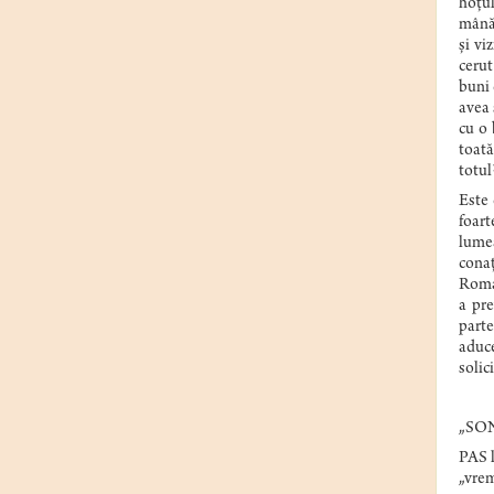
hoțul
mână 
și vi
cerut
buni 
avea 
cu o 
toată
totul
Este 
foart
lumea
conaț
Roma,
a pr
parte
aduce
solic
„SO
PAS l
„vrem