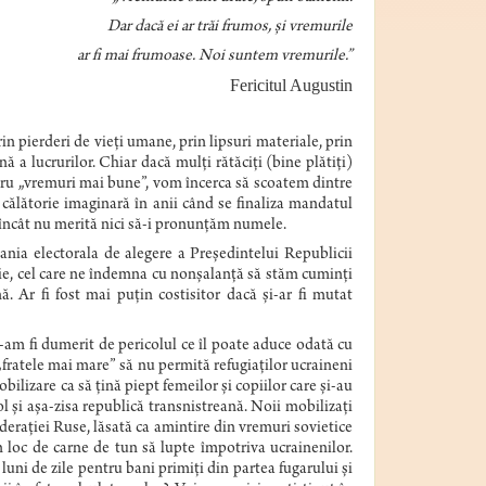
Dar dacă ei ar trăi frumos, și vremurile
ar fi mai frumoase. Noi suntem vremurile.”
Fericitul Augustin
rin pierderi de vieți umane, prin lipsuri materiale, prin
ă a lucrurilor. Chiar dacă mulți rătăciți (bine plătiți)
ntru „vremuri mai bune”, vom încerca să scoatem dintre
 călătorie imaginară în anii când se finaliza mandatul
, încât nu merită nici să-i pronunțăm numele.
nia electorala de alegere a Președintelui Republicii
ărie, cel care ne îndemna cu nonșalanță să stăm cuminți
. Ar fi fost mai puțin costisitor dacă și-ar fi mutat
am fi dumerit de pericolul ce îl poate aduce odată cu
 „fratele mai mare” să nu permită refugiaților ucraineni
mobilizare ca să țină piept femeilor și copiilor care și-au
rol și așa-zisa republică transnistreană. Noii mobilizați
ederației Ruse, lăsată ca amintire din vremuri sovietice
 în loc de carne de tun să lupte împotriva ucrainenilor.
 luni de zile pentru bani primiţi din partea fugarului și