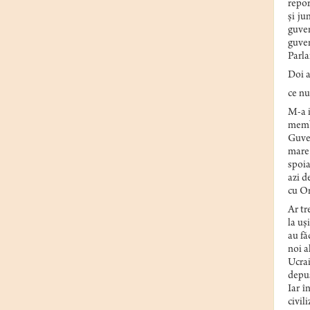
repor
și ju
guver
guver
Parla
Doi a
ce nu
M-a i
membr
Guver
mare 
spoia
azi d
cu Or
Ar tr
la uș
au fă
noi a
Ucrai
depus
Iar î
civil