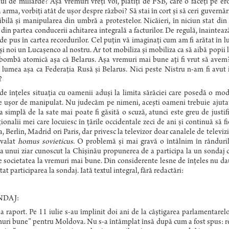
ui de miliarde? Așa vremuri vreți voi, plătiți de FSB, care o faceţi pe eroi
arma, vorbiți atât de ușor despre război? Să stai în cort și să ceri guvernării 
zibilă şi manipularea din umbră a protestelor. Nicăieri, în niciun stat di
 din partea conducerii achitarea integrală a facturilor. De regulă, înaintea
de pus în cartea recordurilor. Cel puțin vă imaginați cum am fi arătat în 
și noi un Lucașenco al nostru. Ar tot mobiliza și mobiliza ca să aibă popii 
bombă atomică așa că Belarus. Așa vremuri mai bune ați fi vrut să avem? 
 lumea așa ca Federația Rusă și Belarus. Nici peste Nistru n-am fi avut ieș
?
de înțeles situația cu oamenii aduși la limita sărăciei care posedă o mod
e ușor de manipulat. Nu judecăm pe nimeni, acești oameni trebuie ajutaț
 simplă de la sate mai poate fi găsită o scuză, atunci este greu de justif
ionalii mei care locuiesc în țările occidentale zeci de ani și continuă să f
 Berlin, Madrid ori Paris, dar privesc la televizor doar canalele de televizi
evalat
homus
sovieticus
. O problemă și mai gravă o întâlnim în rândurile
a unui ziar cunoscut la Chișinău propunerea de a participa la un sondaj cu
 societatea la vremuri mai bune. Din considerente lesne de înțeles nu dau
itat participarea la sondaj. Iată textul integral, fără redactări:
NDAJ:
a raport. Pe 11 iulie s-au împlinit doi ani de la câștigarea parlamentarel
uri bune” pentru Moldova. Nu s-a întâmplat însă după cum a fost spus: 