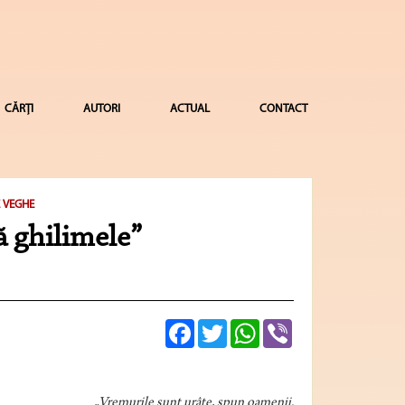
CĂRȚI
AUTORI
ACTUAL
CONTACT
 VEGHE
ă ghilimele”
Facebook
Twitter
WhatsApp
Viber
„Vremurile sunt urâte, spun oamenii.