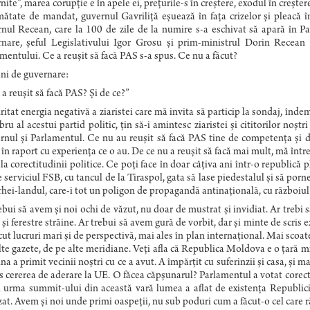
nite”, marea corupție e în apele ei, prețurile-s în creștere, exodul în creștere
mătate de mandat, guvernul Gavriliță eșuează în fața crizelor și pleacă
nul Recean, care la 100 de zile de la numire s-a eschivat să apară în Par
nare, șeful Legislativului Igor Grosu și prim-ministrul Dorin Recean
mentului. Ce a reușit să facă PAS s-a spus. Ce nu a făcut?
ni de guvernare:
 a reușit să facă PAS? Și de ce?”
ritat energia negativă a ziaristei care mă invita să particip la sondaj, î
u al acestui partid politic, țin să-i amintesc ziaristei și cititorilor noștr
nul și Parlamentul. Ce nu au reușit să facă PAS tine de competența și d
în raport cu experienţa ce o au. De ce nu a reușit să facă mai mult, mă între
la corectitudinii politice. Ce poţi face în doar câțiva ani într-o republică
e serviciul FSB, cu tancul de la Tiraspol, gata să lase piedestalul și să po
hei-landul, care-i tot un poligon de propagandă antinațională, cu războiul 
ebui să avem și noi ochi de văzut, nu doar de mustrat şi invidiat. Ar trebi 
i și ferestre străine. Ar trebui să avem gură de vorbit, dar și minte de scris 
cut lucruri mari și de perspectivă, mai ales în plan internațional. Mai scoate
lte gazete, de pe alte meridiane. Veți afla că Republica Moldova e o țară mi
na a primit vecinii noştri cu ce a avut. A împărțit cu suferinzii și casa, ș
 cererea de aderare la UE. O făcea căpșunarul? Parlamentul a votat corect
n urma summit-ului din această vară lumea a aflat de existenţa Republi
izat. Avem și noi unde primi oaspeții, nu sub poduri cum a făcut-o cel car