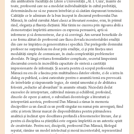
din amfiteatrele Facultăţii de Litere a Universităţii „Al. I. Cuza”, înainte de
toate, profesorul care ne-a modelat individualităţile în cultul probităţii,
determinându-ne să ne punem întrebări şi să căutăm răspunsuri temeinice.
Calităţile ce le admiram de la bun început în discursul profesorului Dan
Mănucă, în cadrul cursului
Marii clasici ai literaturii române
, erau, în primul
rând, eleganţa şi fluenţa dicţiunii. Mai târziu ne cucerea prin rigoarea abilă a
demonstraţiei împletită armonios cu expresia persuasivă, aptă să
informeze şi să demonstreze, dar şi să convingă. Am savurat beneficiile de
a ne forma alături de profesorul care făcea dovada incontestabilei erudiţii
din care ne împărţea cu generozitatea-i specifică. Dar prelegerile domnului
profesor ne surprindeau nu doar prin erudiţie, ci şi prin fineţea unei
modalităţi simple de comunicare, în ciuda complexităţii problemelor
abordate. Pe lângă evitarea formulărilor complicate, secretul limpezimii
discursului consta în incredibila capacitate de sinteză a cantităţii
impresionante de informaţii. Şi aceasta pentru că scopul profesorului
Mănucă nu era de a fascina prin multitudinea datelor oferite, ci de a intra în
dialog cu publicul, a cărui curiozitate pentru o anumită temă era provocată
de întrebările şi răspunsurile logice, de simţul umorului şi de abilitatea
folosirii „reductio ad absurdum” în anumite situaţii. Niciodată dedat
exceselor de interpretare, cultivând măsura şi echilibrul, profesând,
dincolo de opere şi autori, o subsidiară deontologie a literaturii şi
interpretării acesteia, profesorul Dan Mănucă a rămas în memoria
discipolilor ca un dascăl cu un profil singular nu numai prin anvergură, fiind
critic şi istoric literar marcat de disponibilitatea pentru pătrunderea
analitică şi înclinat spre descifrarea profundă a fenomenelor literare, dar şi
pentru că disciplina sa ştiinţifică este organic împletită cu un autentic spirit
de creativitate. Pentru noi, discipolii, profesorul Dan Mănucă, filologul
reputat, rămâne un model intelectual şi moral incontestabil, reprezentând