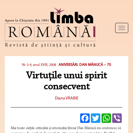
Toggl
naviga
ANIVERSĂRI. DAN MĂNUCĂ – 70
Nr. 3-4, anul XVIII, 2008
Virtuţile unui spirit
consecvent
Diana VRABIE
Facebook
Twitter
WhatsApp
Viber
Mai toate cărţile criticului şi istoricului literar Dan Mănucă nu contenesc să