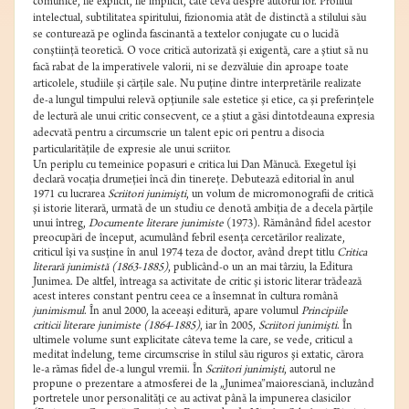
comunice, fie explicit, fie implicit, câte ceva despre autorul lor. Profilul
intelectual, subtilitatea spiritului, fizionomia atât de distinctă a stilului său
se conturează pe oglinda fascinantă a textelor conjugate cu o lucidă
conştiinţă teoretică. O voce critică autorizată şi exigentă, care a ştiut să nu
facă rabat de la imperativele valorii, ni se dezvăluie din aproape toate
articolele, studiile şi cărţile sale. Nu puţine dintre interpretările realizate
de-a lungul timpului relevă opţiunile sale estetice şi etice, ca şi preferinţele
de lectură ale unui critic consecvent, ce a ştiut a găsi dintotdeauna expresia
adecvată pentru a circumscrie un talent epic ori pentru a disocia
particularităţile de expresie ale unui scriitor.
Un periplu cu temeinice popasuri e critica lui Dan Mănucă. Exegetul îşi
declară vocaţia drumeţiei încă din tinereţe. Debutează editorial în anul
1971 cu lucrarea
Scriitori junimişti
, un volum de micromonografii de critică
şi istorie literară, urmată de un studiu ce denotă ambiţia de a decela părţile
unui întreg,
Documente literare junimiste
(1973). Rămânând fidel acestor
preocupări de început, acumulând febril esenţa cercetărilor realizate,
criticul îşi va susţine în anul 1974 teza de doctor, având drept titlu
Critica
literară junimistă
(1863-1885)
, publicând-o un an mai târziu, la Editura
Junimea. De altfel, întreaga sa activitate de critic şi istoric literar trădează
acest interes constant pentru ceea ce a însemnat în cultura română
junimismul
. În anul 2000, la aceeaşi editură, apare volumul
Principiile
criticii literare junimiste (1864-1885)
, iar în 2005,
Scriitori junimişti
. În
ultimele volume sunt explicitate câteva teme la care, se vede, criticul a
meditat îndelung, teme circumscrise în stilul său riguros şi extatic, cărora
le-a rămas fidel de-a lungul vremii. În
Scriitori junimişti
, autorul ne
propune o prezentare a atmosferei de la „Junimea”maioresciană, incluzând
portretele unor personalităţi ce au activat până la impunerea clasicilor