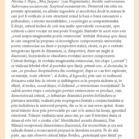
Nicolae I. Popa
;
„Moş Jacques” (sau Negruzziada)
;
Inedite sadoveniene
;
Sadoveanu necunoscut
;
Scepticul nemântuit
etc. Demersul său critic nu
permite aproximări, nu admite legendele şi anecdotica decât în măsura în
care pot fi verificate şi este structurat având la bază o bună cunoaştere a
psihanalizei, a istoriei mentalităţilor, a sociologiei şi comparatismului.
E drept, criticul înclină de cele mai multe sprevalorile consacrate, spre
scriitorii a căror vocaţie nu mai poate fi negată. Ilustrativ în acest sens este
„eseul asupra imaginarului poetic eminescian” intitulat
Pelerinaj spre fiinţă
,
în care exegetul îşi propune să investigheze componentele universului
poetic eminescian nu dintr-o perspectivă statică, eleată, ca pe o entitate
integratoare lipsită de dinamism, ci, dimpotrivă, dintr-un unghi al
diacroniei, încercându-se elucidarea evoluţiei acestor componente.
Criticul distinge, în evoluţia imaginarului eminescian, trei etape („cercuri”)
ce trădează febrilul efort al poetului spre fiinţă: primul cerc,
al destinului
, în
care „se produce desprinderea din contingent, după ce i-au fost explorate,
cu minuţie, toate ofertele”; al doilea,
al
legendei
, prin care se realizează
detaşarea eului liric de istorie şi răsfrângerea sa în propria alcătuire şi, în
sfârşit, al treilea,
cercul fiinţei
, el definind „o interiorizare esenţializată”. În
cadrul acestei etape a ontologiei poetice eminesciene se produce, cum
demonstrează criticul, „o înfruntare dramatică pentru dobândirea şi
păstrarea unicităţii, realizată prin respingerea brutală a conjuncturalului şi
prin închiderea în universul propriu, din ce în ce mai sever apărat. Acum
insul trăieşte doar prin provocările pe care şi le aruncă lui însuşi, ignorând
exteriorul. Trăieşte exultanţa unui
amor fati
, pe care îl întreţine iluzia că
fatum
-ul este tot o creaţie a lui”. Identificând această dinamică, Dan
Mănucă recuperează dimensiunea diacronică, dar reconstituie şi cea mai
radicală dramă a recunoaşterii propusă în literatura noastră. Pe de altă
parte, aşa cum observă criticul Iulian Boldea, „pelerinajul spre fiinţă” pe