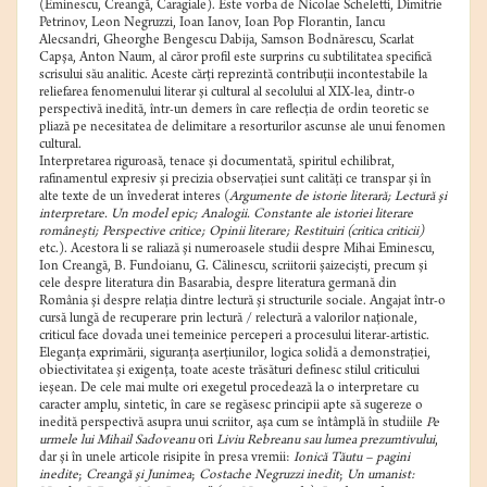
(Eminescu, Creangă, Caragiale). Este vorba de Nicolae Scheletti, Dimitrie
Petrinov, Leon Negruzzi, Ioan Ianov, Ioan Pop Florantin, Iancu
Alecsandri, Gheorghe Bengescu Dabija, Samson Bodnărescu, Scarlat
Capşa, Anton Naum, al căror profil este surprins cu subtilitatea specifică
scrisului său analitic. Aceste cărţi reprezintă contribuţii incontestabile la
reliefarea fenomenului literar şi cultural al secolului al XIX-lea, dintr-o
perspectivă inedită, într-un demers în care reflecţia de ordin teoretic se
pliază pe necesitatea de delimitare a resorturilor ascunse ale unui fenomen
cultural.
Interpretarea riguroasă, tenace şi documentată, spiritul echilibrat,
rafinamentul expresiv şi precizia observaţiei sunt calităţi ce transpar şi în
alte texte de un învederat interes (
Argumente de istorie literară; Lectură şi
interpretare. Un model epic; Analogii. Constante ale istoriei literare
româneşti; Perspective critice; Opinii literare; Restituiri (critica criticii)
etc.). Acestora li se raliază şi numeroasele studii despre Mihai Eminescu,
Ion Creangă, B. Fundoianu, G. Călinescu, scriitorii şaizecişti, precum şi
cele despre literatura din Basarabia, despre literatura germană din
România şi despre relaţia dintre lectură şi structurile sociale. Angajat într-o
cursă lungă de recuperare prin lectură / relectură a valorilor naţionale,
criticul face dovada unei temeinice perceperi a procesului literar-artistic.
Eleganţa exprimării, siguranţa aserţiunilor, logica solidă a demonstraţiei,
obiectivitatea şi exigenţa, toate aceste trăsături definesc stilul criticului
ieşean. De cele mai multe ori exegetul procedează la o interpretare cu
caracter amplu, sintetic, în care se regăsesc principii apte să sugereze o
inedită perspectivă asupra unui scriitor, aşa cum se întâmplă în studiile
Pe
urmele lui Mihail Sadoveanu
ori
Liviu Rebreanu sau lumea prezumtivului
,
dar şi în unele articole risipite în presa vremii:
Ionică Tăutu – pagini
inedite
;
Creangă şi Junimea
;
Costache Negruzzi inedit
;
Un umanist: