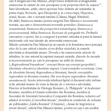
care îl imaginează Dan Mănucă „drept traseu definitoriu al imaginarului
1
eminescian în căutare de sine presupune şi un perpetuu efort de
iniţiere
”
.
Sunt identificate, astfel, câteva ipostaze bine definite ale iniţiatului: în
prima etapă, Novicele, apoi Discipolul şi, în a treia etapă, Hyperion,
având, fiecare, câte o instanţă tutelară (Călăuza, Magul, Bătrânul).
De altfel, Eminescu rămâne pentru exegetul Dan Mănucă o necontenită
tentaţie, aşa cum o demonstrează revenirile periodice (
Eminescu şi
romantismul
;
Eminescu din perspectivă tematologică
;
Eminescu şi
protocronismul
;
Mihai Eminescu. Încercare de patografie
etc. Profunda
cunoaştere a operei, dar şi a exegezei îi permite criticului să pună în lumină
înţelesurile cele mai tăinuite ale universului eminescian.
Mărcile scrisului lui Dan Mănucă îşi au sursele şi în fermitatea unor principii
etice de la care criticul a înţeles să nu abdice niciodată, în numele
adevărului şi demnităţii umane. Dovada o fac numeroasele articole de
atitudine, în care autorul îşi exprimă tranşant opiniile, dincolo de riscurile
şi inconvenientele pe care le presupune un astfel de demers
(
„Regionalismul basarabean”: concept literar sau concept geopolitic?
;
Identitate obiectivă şi identitate impusă. Cazul românilor sovietizaţi
;
Crize
de identitate literară
;
Regionalism şi literatură
;
Sursele concepţiilor
regionaliste în literatura română
;
Din nou despre regionalism: literatura
aromânească
). Aceste intervenţii reliefează faptul că discursul critic trebuie
să fie articulat înainte de toate în funcţie de o retorică a adevărului.
Director al Institutului de Filologie Română „A. Philippide” al Academiei
Române, membru al Uniunii scriitorilor din România, membru al
Asociaţiei de Literatură Generală şi Comparată din România, redactor-şef
adjunct al revistei „Convorbiri literare”, membru în comitetele de redacţie
ale publicaţiilor „Limba Română” (Chişinău), „Anuar de lingvistică şi
istorie literară”, criticul Dan Mănucă rămâne, pentru cei care l-am ascultat