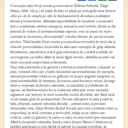
Concepţia cărţii
Poeţi români postmoderni
(Editura Ardealul, Târgu-
Mureş, 2006, 342 p.) de Iulian Boldea se pliază pe principiile unui demers
critic pe cât de simplu pe atât de fundamental în abordarea realităţilor
literare postmoderne. Afirmaţia imposibilităţii de încadrare a creatorilor
într-o comunitate artistică omogenă, marcată la nivel estetic, ideatic şi din
punctul de vedere al instrumentarului expresiv, este un punct de reper
constant în încercarea „deconspirării” valorilor literare ale epocii noastre
poetice. Titlul lucrării
Poeţi români postmoderni
revendică în mod clar şi
obiectiv personalitatea creatorului în afara unei concepţii de grup afirmată
literalmente, autorul însă având grija sistematică de a stabili nodurile de
convergenţă a poeţilor aflate în unele figuri retorice, atitudini poetice sau
chiar concepţii asupra lumii şi literaturii.
Deşi critica literaturii şi în general a esteticii postmoderniste a depăşit, se
pare, volumul celei care a tratat clasicismul sau romantismul, de exemplu,
autorul prezentului volum nu se grăbeşte să încarce paginile exegetice cu
şiruri interminabile de trimiteri; descrierea unui fenomen retoric decurge
dintr-o respiraţie încheiată a autorului, cu nuanţările şi redefinirile de
rigoare, iar fundamentarea lor se realizează subit prin vreun exemplu-
argument care ţinteşte în mod nemediat esenţa abordării, ales fiind unul
cu un maxim grad de persuasivitate. Fiecare subcapitol al cărţii poartă în
titlu, obişnuit, numele autorului abordat – primul semn al preciziei
demersului critic, Iulian Boldea făcând dovada unei etici a scriiturii critice şi
respectând, în mod constant şi irevocabil, relaţia cu un cititor care,
evident, caută (şi găseşte) în cartea sa calea cea mai scurtă spre cunoaştere.
Aflată la începutul volumului, bucata critică despre Mircea Cărtărescu îşi
justifică amplasarea şi prin faptul că autorul
Levantului
constituie, în