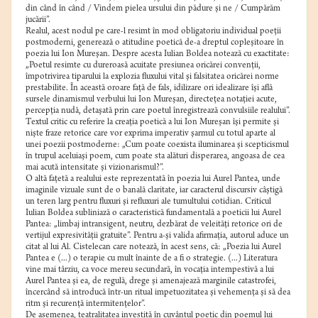
din când în când / Vindem pielea ursului din pădure şi ne / Cumpărăm
jucării”.
Realul, acest nodul pe care-l resimt în mod obligatoriu individual poeţii
postmoderni, generează o atitudine poetică de-a dreptul copleşitoare în
poezia lui Ion Mureşan. Despre acesta Iulian Boldea notează cu exactitate:
„Poetul resimte cu dureroasă acuitate presiunea oricărei convenţii,
împotrivirea tiparului la explozia fluxului vital şi falsitatea oricărei norme
prestabilite. În această oroare faţă de fals, idilizare ori idealizare îşi află
sursele dinamismul verbului lui Ion Mureşan, directeţea notaţiei acute,
percepţia nudă, detaşată prin care poetul înregistrează convulsiile realului”.
Textul critic cu referire la creaţia poetică a lui Ion Mureşan îşi permite şi
nişte fraze retorice care vor exprima imperativ şarmul cu totul aparte al
unei poezii postmoderne: „Cum poate coexista iluminarea şi scepticismul
în trupul aceluiaşi poem, cum poate sta alături disperarea, angoasa de cea
mai acută intensitate şi vizionarismul?”.
O altă faţetă a realului este reprezentată în poezia lui Aurel Pantea, unde
imaginile vizuale sunt de o banală claritate, iar caracterul discursiv câştigă
un teren larg pentru fluxuri şi refluxuri ale tumultului cotidian. Criticul
Iulian Boldea subliniază o caracteristică fundamentală a poeticii lui Aurel
Pantea: „limbaj intransigent, neutru, dezbărat de veleităţi retorice ori de
vertijul expresivităţii gratuite”. Pentru a-şi valida afirmaţia, autorul aduce un
citat al lui Al. Cistelecan care notează, în acest sens, că: „Poezia lui Aurel
Pantea e (...) o terapie cu mult înainte de a fi o strategie. (...) Literatura
vine mai târziu, ca voce mereu secundară, în vocaţia intempestivă a lui
Aurel Pantea şi ea, de regulă, drege şi amenajează marginile catastrofei,
încercând să introducă într-un ritual impetuozitatea şi vehemenţa şi să dea
ritm şi recurenţă intermitenţelor”.
De asemenea, teatralitatea investită în cuvântul poetic din poemul lui