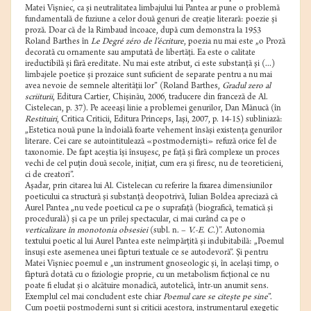
Matei Vişniec, ca şi neutralitatea limbajului lui Pantea ar pune o problemă
fundamentală de fuziune a celor două genuri de creaţie literară: poezie şi
proză. Doar că de la Rimbaud încoace, după cum demonstra la 1953
Roland Barthes în
Le Degré zéro de l’écriture
, poezia nu mai este „o Proză
decorată cu ornamente sau amputată de libertăţi. Ea este o calitate
ireductibilă şi fără ereditate. Nu mai este atribut, ci este substanţă şi (...)
limbajele poetice şi prozaice sunt suficient de separate pentru a nu mai
avea nevoie de semnele alterităţii lor” (Roland Barthes,
Gradul zero al
scriiturii
, Editura Cartier, Chişinău, 2006, traducere din franceză de Al.
Cistelecan, p. 37). Pe aceeaşi linie a problemei genurilor, Dan Mănucă (în
Restituiri
, Critica Criticii, Editura Princeps, Iaşi, 2007, p. 14-15) subliniază:
„Estetica nouă pune la îndoială foarte vehement însăşi existenţa genurilor
literare. Cei care se autointitulează «postmodernişti» refuză orice fel de
taxonomie. De fapt aceştia îşi însuşesc, pe faţă şi fără complexe un proces
vechi de cel puţin două secole, iniţiat, cum era şi firesc, nu de teoreticieni,
ci de creatori”.
Aşadar, prin citarea lui Al. Cistelecan cu referire la fixarea dimensiunilor
poeticului ca structură şi substanţă deopotrivă, Iulian Boldea apreciază că
Aurel Pantea „nu vede poeticul ca pe o suprafaţă (biografică, tematică şi
procedurală) şi ca pe un prilej spectacular, ci mai curând ca pe o
verticalizare în monotonia obsesiei
(subl. n. –
V.-E. C.
)”. Autonomia
textului poetic al lui Aurel Pantea este neîmpărţită şi indubitabilă: „Poemul
însuşi este asemenea unei făpturi textuale ce se autodevoră”. Şi pentru
Matei Vişniec poemul e „un instrument gnoseologic şi, în acelaşi timp, o
făptură dotată cu o fiziologie proprie, cu un metabolism ficţional ce nu
poate fi eludat şi o alcătuire monadică, autotelică, într-un anumit sens.
Exemplul cel mai concludent este chiar
Poemul care se citeşte pe sine
”.
Cum poeţii postmoderni sunt şi criticii acestora, instrumentarul exegetic