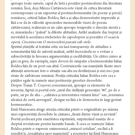
aproape toate sursele, capul de listă a poeţilor postmoderni din literatura
română. Însă, deşi Mircea Cărtărescu este văzut de critica literaturii
contemporane ca un superstar al postmodernismului (în poezie şi proză)
românesc, criticul Iulian Boldea, fără a-şi afişa demonstrativ impresiile şi
fără a se da în vâltorile aprecierilor memorabile visavi de poezia
cărtăresciană, realizează cu un calm aproape terapeutic o disecţie atentă a
ei, măsurându-i ”pulsul” la diferite altitudini. Astfel analizele duc treptat şi
inevitabil la acordarea etichetelor de capodopere şi poeziilor
O seară la
operă
,
Ciocnirea
sau
O motocicletă parcată sub stele
.
Spiritul ştiinţific al textului critic nu lasă transparenţe de atitudine a
semnatarului faţă de autorul analizat, astfel încercându-se o evitare a
subiectivităţii în favoarea argumentului şi credibilităţii. Un cititor curios ar
găsi cu greu, de exemplu, nişte dovezi de simpatie a hermeneutului Iulian
Boldea faţă de un poet sau altul. Contrazicerile sau nuanţările făcute unor
afirmaţii anterioare într-o situaţie sau alta nu desfiinţează şi nici nu-i pun
straie de sărbătoare nimănui. Poziţia criticului Iulian Boldea este cea a
părţilor egale în numele unei pertinenţe gnostice deosebite.
Despre Traian T. Coşovei consemnează, aproape ca elemente de
inventar, faptul că poetul este „unul din răsfăţaţii generaţiei ’80”, pe de o
parte, iar pe de alta – „calitatea şi intensitatea viziunii lirice” sau „tensiunea
ideatică de certă anvergură”, desigur nu fără a le demonstra în largi gesturi
hermeneutice.
Emil Hurezeanu atrage atenţia criticului printr-o originalitate pe măsura
unei expresivităţi deosebite în căutarea „fisurii dintre văzut şi nevăzut”.
Poetul şochează prin exactitatea exprimării, surprinzând nuanţe de-a
dreptul revelatoare pentru lucrurile banale. E ceea ce numeşte Iulian
Boldea printr-o expresie oximoronică „miracol cotidian”, nu fără a fi
sensibil la „tonalitatea uşor manieristă” a poemelor lui Emil Hurezeanu: