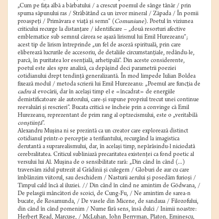
„Cum pe faţa albă a bărbatului / a crescut poemul de sânge tânăr / prin
spuma săpunului ras / Străbătând ca un izvor mineral / Zăpada / În pomii
proaspeţi / Primăvara e viaţă şi semn” (
Comuniune
). Poetul în viziunea
criticului recurge la distanţare / identificare – „două resorturi afective
emblematice sub semnul cărora se aşază lirismul lui Emil Hurezeanu”;
acest tip de lirism întreprinde „un fel de asceză spirituală, prin care
eliberează lucrurile de accesoriu, de detaliile circumstanţiale, redându-le,
parcă, în puritatea lor esenţială, arhetipală”. Din aceste considerente,
poetul este ales spre analiză, ca depăşind deci parametrii poeziei
cotidianului drept tendinţă generalizantă. În mod limpede Iulian Boldea
fixează modul / metoda scrierii lui Emil Hurezeanu: „Poemul are funcţia de
cadru
al evocării, dar în acelaşi timp el e «încadrat» de energiile
demistificatoare ale autorului, care-şi supune propriul trecut unei continue
reevaluări şi rescrieri”. Bucata critică se încheie prin a convinge că Emil
Hurezeanu, reprezentant de prim rang al optzecismului, este o „veritabilă
conştiinţă
”.
Alexandru Muşina ni se prezintă ca un creator care explorează distinct
cotidianul printr-o percepţie a terifiantului, recurgând la imagistica
derutantă a suprarealismului, dar, în acelaşi timp, nepărăsindu-l niciodată
cerebralitatea. Criticul subliniază precaritatea existenţei ca fond poetic al
versului lui Al. Muşina de o sensibilitate rară: „Din când în când (...)
traversăm zidul putrezit al Grădinii şi culegem / Globuri de aur cu care
îmblânzim viitorul, sau deschidem / Nasturii aerului şi posedăm furioşi /
Timpul cald încă al iluziei. // Din când în când ne amintim de Gödwana, /
De pelasgii mâncători de scoici, de Cung-Fu, / Ne amintim de sarea-n
bucate, de Rosamunda, / De vasele din Micene, de sandaua / Filozofului,
din când în când pomenim / Nume fără sens, însă dulci / Inimii noastre:
Herbert Read, Marcuse, / McLuhan, John Berryman, Platon, Eminescu,