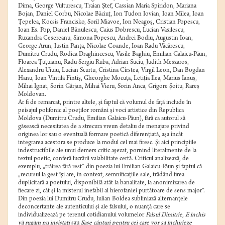
Dima, George Vulturescu, Traian Ştef, Cassian Maria Spiridon, Mariana
Bojan, Daniel Corbu, Nicolae Băciuţ, Ion Tudon Iovian, Ioan Milea, Ioan
Ţepelea, Kocsis Francisko, Soril Miavoe, Ion Neagoş, Cristian Popescu,
Ioan Es. Pop, Daniel Bănulescu, Caius Dobrescu, Lucian Vasilescu,
Ruxandra Cesereanu, Simona Popescu, Andrei Bodiu, Augustin Ioan,
George Arun, Iustin Panţa, Nicolae Coande, Ioan Radu Văcărescu,
Dumitru Crudu, Rodica Draghincescu, Vasile Baghiu, Emilian Galaicu-Păun,
Floarea Ţuţuianu, Radu Sergiu Ruba, Adrian Suciu, Judith Meszaros,
Alexandru Uiuiu, Lucian Scurtu, Cristina Cîrstea, Virgil Leon, Dan Bogdan
Hanu, Ioan Vintilă Fintiş, Gheorghe Mocuţa, Letiţia Ilea, Marius Ianuş,
Mihai Ignat, Sorin Gârjan, Mihai Vieru, Sorin Anca, Grigore Şoitu, Rareş
Moldovan.
Ar fi de remarcat, printre altele, şi faptul că volumul de faţă include în
peisajul polifonic al poeţilor români şi voci artistice din Republica
Moldova (Dumitru Crudu, Emilian Galaicu-Păun), fără ca autorul să
găsească necesitatea de a strecura vreun detaliu de menajare privind
originea lor sau o eventuală formare poetică diferenţiată, aşa încât
integrarea acestora se produce la modul cel mai firesc. Şi aici principiile
indestructibile ale unui demers critic aşezat, pornind literalmente de la
textul poetic, conferă lucrării valabilitate certă. Criticul analizează, de
exemplu, „trăirea fără rest” din poezia lui Emilian Galaicu-Păun şi faptul că
„recursul la gest îşi are, în context, semnificaţiile sale, trădând firea
duplicitară a poetului, disponibilă atât la banalitate, la anonimizarea de
fiecare zi, cât şi la misterul inefabil al hierofaniei purtătoare de sens major”.
Din poezia lui Dumitru Crudu, Iulian Boldea subliniază alternanţele
deconcertante ale autenticului şi ale falsului, o nuanţă care se
individualizează pe terenul cotidianului volumelor
Falsul Dimitrie
,
E închis
vă rugăm nu insistaţi
sau
Şase cânturi pentru cei care vor să închirieze