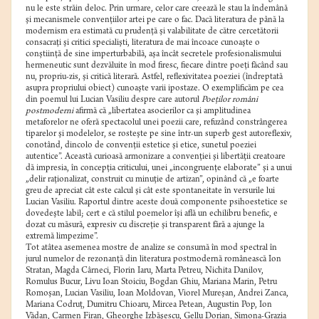
nu le este străin deloc. Prin urmare, celor care creează le stau la îndemână
şi mecanismele convenţiilor artei pe care o fac. Dacă literatura de până la
modernism era estimată cu prudenţă şi valabilitate de către cercetătorii
consacraţi şi critici specialişti, literatura de mai încoace cunoaşte o
conştiinţă de sine imperturbabilă, aşa încât secretele profesionalismului
hermeneutic sunt dezvăluite în mod firesc, fiecare dintre poeţi făcând sau
nu, propriu-zis, şi critică literară. Astfel, reflexivitatea poeziei (îndreptată
asupra propriului obiect) cunoaşte varii ipostaze. O exemplificăm pe cea
din poemul lui Lucian Vasiliu despre care autorul
Poeţilor români
postmoderni
afirmă că „libertatea asocierilor ca şi amplitudinea
metaforelor ne oferă spectacolul unei poezii care, refuzând constrângerea
tiparelor şi modelelor, se rosteşte pe sine într-un superb gest autoreflexiv,
conotând, dincolo de convenţii estetice şi etice, sunetul poeziei
autentice”. Această curioasă armonizare a convenţiei şi libertăţii creatoare
dă impresia, în concepţia criticului, unei „incongruenţe elaborate” şi a unui
„delir raţionalizat, construit cu minuţie de artizan”, opinând că „e foarte
greu de apreciat cât este calcul şi cât este spontaneitate în versurile lui
Lucian Vasiliu. Raportul dintre aceste două componente psihoestetice se
dovedeşte labil; cert e că stilul poemelor îşi află un echilibru benefic, e
dozat cu măsură, expresiv cu discreţie şi transparent fără a ajunge la
extremă limpezime”.
Tot atâtea asemenea mostre de analize se consumă în mod spectral în
jurul numelor de rezonanţă din literatura postmodernă românească Ion
Stratan, Magda Cârneci, Florin Iaru, Marta Petreu, Nichita Danilov,
Romulus Bucur, Livu Ioan Stoiciu, Bogdan Ghiu, Mariana Marin, Petru
Romoşan, Lucian Vasiliu, Ioan Moldovan, Viorel Mureşan, Andrei Zanca,
Mariana Codruţ, Dumitru Chioaru, Mircea Petean, Augustin Pop, Ion
Vădan, Carmen Firan, Gheorghe Izbăşescu, Gellu Dorian, Simona-Grazia