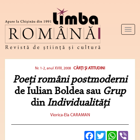
Toggl
naviga
CĂRŢI ŞI ATITUDINI
Nr. 1-2, anul XVIII, 2008
Poeţi români postmoderni
de Iulian Boldea sau
Grup
din
Individualităţi
Viorica-Ela CARAMAN
Facebook
Twitter
WhatsApp
Viber