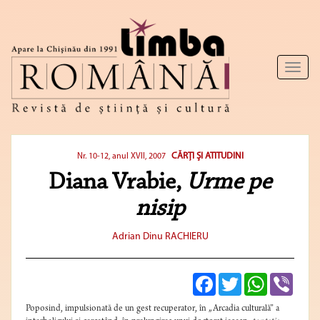
Toggl
naviga
CĂRŢI ŞI ATITUDINI
Nr. 10-12, anul XVII, 2007
Diana Vrabie,
Urme pe
nisip
Adrian Dinu RACHIERU
Facebook
Twitter
WhatsApp
Viber
Poposind, impulsionată de un gest recuperator, în „Arcadia culturală” a