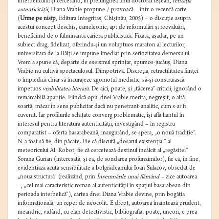
interbelicului şi cercetând, în prelungirea unui doctorat ieşean,
tentaţia
autenticităţii
, Diana Vrabie propune / provoacă – într-o recentă carte
(
Urme pe nisip
, Editura Integritas, Chişinău, 2005) – o discuţie asupra
acestui concept deschis, cameleonic, apt de reformulări şi reevaluări,
beneficiind de o fulminantă carieră publicistică. Fixată, aşadar, pe un
subiect drag, fidelizat, oferindu-şi un voluptuos maraton al lecturilor,
universitara de la Bălţi se impune imediat prin seriozitatea demersului.
Vrem a spune că, departe de eseismul sprinţar, spumos-jucăuş, Diana
Vrabie nu cultivă spectaculosul. Dimpotrivă. Discreţia, retractilitatea fiinţei
o împiedică chiar să încurajeze zgomotul mediatic, să-şi construiască
impetuos
vizibilitatea literară
. De aici, poate, şi „tăcerea” criticii, ignorând o
remarcabilă apariţie. Fiindcă opul dnei Vrabie merita, negreşit, o altă
soartă, măcar în sens publicitar dacă nu penetrant-analitic, cum s-ar fi
cuvenit. Iar profilurile schiţate converg problematic, îşi află liantul în
interesul pentru literatura autenticităţii, investigând – în registru
comparatist – oferta basarabeană, inaugurând, se spera, „o nouă tradiţie”.
N-a fost să fie, din păcate. Fie că discută „dosarul existenţial” al
meteoricului Al. Robot, fie că cercetează destinul încâlcit al „regăsitei”
Sorana Gurian (interesată, şi ea, de sondarea profunzimilor), fie că, în fine,
evidenţiază acuta sensibilitate a bolgrădeanului Ioan Sulacov, obsedat de
„noua structură” (realizând, prin
Însemnările unui flămând –
zice autoarea
–, „cel mai caracteristic roman al autenticităţii în spaţiul basarabean din
perioada interbelică”), cartea dnei Diana Vrabie devine, prin bogăţia
informaţională, un reper de neocolit. E drept, autoarea înaintează prudent,
meandric, vidând, cu elan detectivistic, bibliografia; poate, uneori, e prea