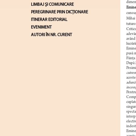
dimens
LIMBAJ ŞI COMUNICARE
Emines
PEREGRINARE PRIN DICȚIONARE
cunoaş
Mihai 
ITINERAR EDITORIAL
tuturo
EVENIMENT
Critic
adevăr
AUTORI ÎN NR. CURENT
având 
lucrăr
Emines
pusă m
Fiinţa
După M
Pesimi
cutrem
acestea
adună 
inconş
Pentru
Comple
cuplat
singur
specta
interp
electi
indest
Emines