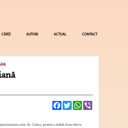
CĂRȚI
AUTORI
ACTUAL
CONTACT
SĂRI
iană
Facebook
Twitter
WhatsApp
Viber
 impresionanta serie de
Critice,
pentru a stabili doar câteva