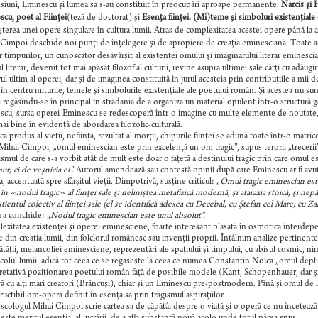
iuni, Eminescu şi lumea sa s-au constituit în preocupări aproape permanente.
Narcis şi 
cu, poet al Fiinţei
(teză de doctorat) şi
Esenţa fiinţei. (Mi)teme şi simboluri existenţial
terea unei opere singulare în cultura lumii. Atras de complexitatea acestei opere până la a se
Cimpoi deschide noi punţi de înţelegere şi de apropiere de creaţia eminesciană. Toate ace
r timpurilor, un cunoscător desăvârşit al existenţei omului şi imaginarului literar eminescia
ul literar, devenit tot mai apăsat filozof al culturii, revine asupra ultimei sale cărţi cu adă
ul ultim al operei, dar şi de imaginea constituită în jurul acesteia prin contribuţiile a mii
în centru miturile, temele şi simbolurile existenţiale ale poetului român. Şi acestea nu sun
ii regăsindu-se în principal în strădania de a organiza un material opulent într-o structură 
cu, sursa operei-Eminescu se redescoperă într-o imagine cu multe elemente de noutate, mai
ai bine în evidenţă de abordarea filozofic-culturală.
 ca produs al vieţii, nefiinţa, rezultat al morţii, chipurile fiinţei se adună toate într-o matr
ihai Cimpoi, „omul eminescian este prin excelenţă un om tragic”, supus terorii „trecerii
smul de care s-a vorbit atât de mult este doar o faţetă a destinului tragic prin care omul es
ur, ci de veşnicia ei”.
Autorul amendează sau contestă opinii după care Eminescu ar fi avut 
, accentuată spre sfârşitul vieţii. Dimpotrivă, susţine criticul: „
Omul tragic eminescian est
în «nodul tragic» al fiinţei sale şi neliniştea metafizică modernă, şi ataraxia stoică, şi ne
tientul colectiv al fiinţei sale (el se identifică adesea cu Decebal, cu Ştefan cel Mare, cu
 a conchide: „
Nodul tragic eminescian este unul absolut”.
xitatea existenţei şi operei eminesciene, foarte interesant plasată în osmotica interdep
e din creaţia lumii, din folclorul românesc sau invenţii proprii. Întâlnim analize pertinente
ătăţii, melancoliei eminesciene, reprezentări ale spaţiului şi timpului, cu abisul cosmic, n
colul lumii, adică tot ceea ce se regăseşte la ceea ce numea Constantin Noica „omul deplin
retativă poziţionarea poetului român faţă de posibile modele (Kant, Schopenhauer, dar şi fil
vă cu alţi mari creatori (Brâncuşi), chiar şi un Eminescu pre-postmodern. Până şi omul de 
ructibil om-operă definit în esenţa sa prin tragismul aspiraţiilor.
cologul Mihai Cimpoi scrie cartea sa de căpătâi despre o viaţă şi o operă ce nu încetează 