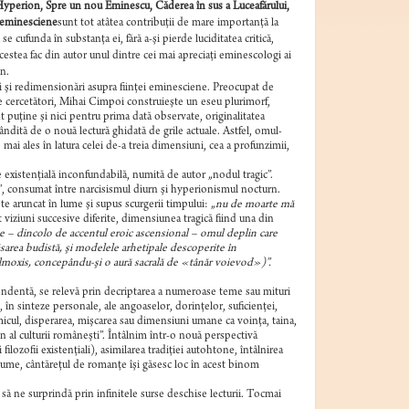
Hyperion, Spre un nou Eminescu, Căderea în sus a Luceafărului,
e eminesciene
sunt tot atâtea contribuţii de mare importanţă la
 cufunda în substanţa ei, fără a-şi pierde luciditatea critică,
stea fac din autor unul dintre cei mai apreciaţi eminescologi ai
n.
ugiri şi redimensionări asupra fiinţei eminesciene. Preocupat de
 de cercetători, Mihai Cimpoi construieşte un eseu plurimorf,
t puţine şi nici pentru prima dată observate, originalitatea
gândită de o nouă lectură ghidată de grile actuale. Astfel, omul-
 ales în latura celei de-a treia dimensiuni, cea a profunzimii,
ice existenţială inconfundabilă, numită de autor „nodul tragic”.
”, consumat între narcisismul diurn şi hyperionismul nocturn.
te aruncat în lume şi supus scurgerii timpului: „
nu de moarte mă
viziuni succesive diferite, dimensiunea tragică fiind una din
e – dincolo de accentul eroic ascensional – omul deplin care
păsarea budistă, şi modelele arhetipale descoperite în
 Zalmoxis, concepându-şi o aură sacrală de «tânăr voievod»)”.
endentă, se relevă prin decriptarea a numeroase teme sau mituri
, în sinteze personale, ale angoaselor, dorinţelor, suficienţei,
imicul, disperarea, mişcarea sau dimensiuni umane ca voinţa, taina,
 al culturii româneşti”. Întâlnim într-o nouă perspectivă
ozofii existenţiali), asimilarea tradiţiei autohtone, întâlnirea
lume, cântăreţul de romanţe îşi găsesc loc în acest binom
să ne surprindă prin infinitele surse deschise lecturii. Tocmai