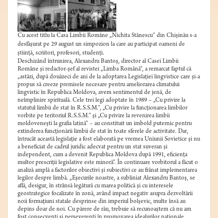
Cu acest titlu la Casa Limbii Române „Nichita Stănescu” din Chişinău s-a
desfăşurat pe 29 august un simpozion la care au participat oameni de
ştiinţă, scriitori, profesori, studenţi.
Deschizând întrunirea, Alexandru Bantoş, director al Casei Limbii
Române şi redactor-şef al revistei „Limba Română”, a remarcat faptul că
„astăzi, după douăzeci de ani de la adoptarea Legislaţiei lingvistice care şi-a
propus să creeze premisele necesare pentru ameliorarea climatului
lingvistic în Republica Moldova, avem sentimentul de jenă, de
neîmplinire spirituală. Cele trei legi adoptate în 1989 – „Cu privire la
statutul limbii de stat în R.S.S.M.”, „Cu privire la funcţionarea limbilor
vorbite pe teritoriul R.S.S.M.” şi „Cu privire la revenirea limbii
moldoveneşti la grafia latină” – au constituit un imbold puternic pentru
extinderea funcţionării limbii de stat în toate sferele de activitate. Dar,
întrucât această legislaţie a fost elaborată pe vremea Uniunii Sovietice şi nu
a beneficiat de cadrul juridic adecvat pentru un stat suveran şi
independent, cum a devenit Republica Moldova după 1991, eficienţa
multor prescriţii legislative este minoră”. În continuare vorbitorul a făcut o
analiză amplă a factorilor obiectivi şi subiectivi ce au frânat implementarea
legilor despre limbă. „Eşecurile noastre, a subliniat Alexandru Bantoş, se
află, desigur, în strânsă legătură cu marea politică şi cu interesele
geostrategice focalizate în zonă, având impact negativ asupra dezvoltării
noii formaţiuni statale desprinse din imperiul bolşevic, multe însă au
depins doar de noi. Cu părere de rău, trebuie să recunoaştem că nu am
fost consecvenţi şi perseverenţi în promovarea idealurilor naţionale,