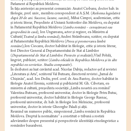
Parlament al Republicii Moldova.
În faţa asistenţei au prezentat comunicări: Anatol Ciobanu, doctor hab. în
filologie, prof. univ., membru corespondent al A.Ş.M. (
Reforma legislativă
după 20 de ani. Succese, lacune, sarcini
), Mihai Cimpoi, academician, critic
şi istoric literar, Preşedinte al Uniunii Scriitorilor din Moldova, ex-deputat
în Parlamentul Republicii Moldova (
Limba română – cenuşăreasă sau
gospodină în casă
), Ion Ungureanu
,
actor şi regizor, ex-Ministru al
Culturii(
Teatrul şi limba română
);Andrei Strâmbeanu, scriitor, ex-deputat
al Parlamentului Republicii Moldova (
Presa şi promovarea limbii
române
);Ion Ciocanu, doctor habilitat în filologie, critic şi istoric literar,
fost Director General al Departamentului de Stat al Limbilor
(
Departamentul de Stat al Limbilor. Proiecte şi realizări
);Vlad Pohilă,
lingvist, publicist, scriitor (
Limba oficială în Republica Moldova şi în alte
republici ex-sovietice. Studiu comparativ
).
În dezbateri au luat cuvântul acad. Nicolae Dabija, redactor-şef al revistei
„Literatura şi Arta”, scriitorul Val Butnaru, directorul revistei „Jurnal de
Chişinău”, acad. Ion Dediu, prof. conf. dr. Ana Bantoş, doctor habilitat în
filologie Anatol Eremia, scriitorul şi publicistul M. Gh. Cibotaru, ex-
ministru al culturii, preşedinta societăţii „Limba noastră cea română”
Valentina Butnaru, profesorul universitar, doctor în filologie Petru Butuc,
profesorul universitar, doctor habilitat în filologie George Rusnac,
profesorul universitar, dr. hab. în filologie Ion Melniciuc, profesorul
universitar, doctor în istorie Gheorghe Paladi şi alţii.
Reunind un numeros public, simpozionul „Limba română în Republica
Moldova. Dreptul la normalitate” a constituit o tribună a rostirii
adevărurilor despre prezentul şi perspectivele identităţii etnolingvistice a
românilor basarabeni.