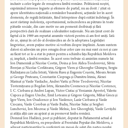
inclusiv a celor legate de renaşterea limbii române. Politicienii noştri,
exprimând interese înguste şi efemere de partid, nu au dorit / ştiut să
apere identitatea naţională a românilor basarabeni, acţiunile lor în acest
domeniu, de regulă întârziate, fiind întreprinse după ezitări îndelungi. În
acest răstimp indolenţa, oportunismul, neîncrederea au pătruns în toate
păturile sociale, din care motiv ne-am pomenit dezbinaţi şi fără
perspectivă clară de realizare a idealurilor naţionale. Nu am ţinut cont de
faptul că în 1989 am repurtat anumite victorii pentru că am fost uniţi. Iată
de ce, ajunşi în cel de-al douăzecilea an de la adoptarea Legislaţiei
lingvistice, avem puţine motive să vorbim despre împliniri. Acum suntem
datori să adresăm un pios omagiu doar celor care nu mai sunt cu noi şi care
au făcut tot ce le-a stat în puteri pentru a schimba faţa Republicii Moldova
şi, implicit, a limbii române. În acest sens trebuie să amintim numele lui
Ion Dumeniuk şi Nicolae Costin, Doina şi Ion Aldea-Teodorovici, Silviu
Berejan şi Nicolae Corlăteanu, Grigore Vieru şi Gheorghe Ghimpu, Sergiu
Rădăuţanu şu Lidia Istrati, Valeriu Rusu şi Eugeniu Coşeriu, Mioara Avram
şi George Pruteanu, Constantin Ciopraga şi Dumitru Irimia, Alexei
Marinat şi Vasile Vasilache, Andrei Vartic şi Petre Teodorovici, Nicolae
Testemiţeanu şi Bogdan Istru, Alexandru Cosmescu şi Nicolae Costenco,
I. C. Ciobanu şi Andrei Lupan, Victor Ciutac şi Veniamin Apostol, Valeriu
Cupcea şi Eugen Ureche, Emil Loteanu şi Grigore Grigoriu, Mihai Grecu şi
Igor Vieru, Ion Osadcenco şi Ion Vasilenco, Lazăr Ciobanu şi Vasile
Ciocanu, Vasile Coroban şi Vasile Badiu, Nicolae Sulac şi Serghei
Lunchevici, Ion Mocreac şi Vasile Melnic, Ion Gheorghiţă, Vasile Leviţchi
şi atâţia alţii care au apărat şi au promovat limba română.
Domnul Ion Hadârcă, poet şi publicist, deputat în Parlamentul actual al
Republicii Moldova, ex-preşedinte al Frontului Popular din Moldova, a
adresat participanţilor la conferinţă un mesaj de salut din partea noului