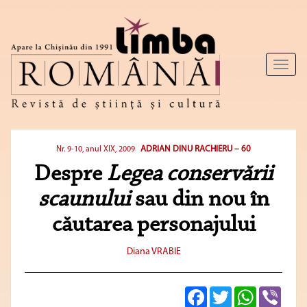
Toggl
naviga
ADRIAN DINU RACHIERU – 60
Nr. 9-10, anul XIX, 2009
Despre
Legea conservării
scaunului
sau din nou în
căutarea personajului
Diana VRABIE
Facebook
Twitter
WhatsApp
Viber