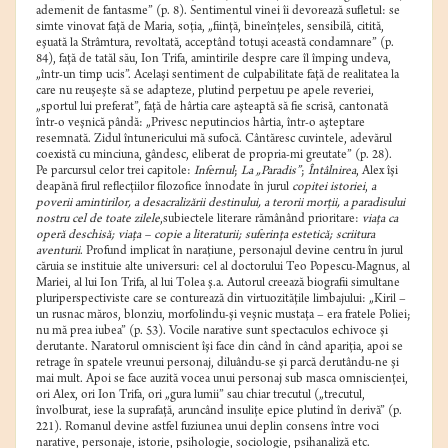
ademenit de fantasme” (p. 8). Sentimentul vinei îi devorează sufletul: se
simte vinovat faţă de Maria, soţia, „fiinţă, bineînţeles, sensibilă, citită,
eşuată la Strâmtura, revoltată, acceptând totuşi această condamnare” (p.
84), faţă de tatăl său, Ion Trifa, amintirile despre care îl împing undeva,
„într-un timp ucis”. Acelaşi sentiment de culpabilitate faţă de realitatea la
care nu reuşeşte să se adapteze, plutind perpetuu pe apele reveriei,
„sportul lui preferat”, faţă de hârtia care aşteaptă să fie scrisă, cantonată
într-o veşnică pândă: „Privesc neputincios hârtia, într-o aşteptare
resemnată. Zidul întunericului mă sufocă. Cântăresc cuvintele, adevărul
coexistă cu minciuna, gândesc, eliberat de propria-mi greutate” (p. 28).
Pe parcursul celor trei capitole:
Infernul
;
La „Paradis”
;
Întâlnirea
, Alex îşi
deapănă firul reflecţiilor filozofice înnodate în jurul
copitei istoriei
,
a
poverii amintirilor, a desacralizării destinului, a terorii morţii, a paradisului
nostru cel de toate zilele
,subiectele literare rămânând prioritare:
viaţa ca
operă deschisă; viaţa – copie a literaturii; suferinţa estetică; scriitura
aventurii
. Profund implicat în naraţiune, personajul devine centru în jurul
căruia se instituie alte universuri: cel al doctorului Teo Popescu-Magnus, al
Mariei, al lui Ion Trifa, al lui Tolea ş.a. Autorul creează biografii simultane
pluriperspectiviste care se conturează din virtuozităţile limbajului: „Kiril –
un rusnac măros, blonziu, morfolindu-şi veşnic mustaţa – era fratele Poliei;
nu mă prea iubea” (p. 53). Vocile narative sunt spectaculos echivoce şi
derutante. Naratorul omniscient îşi face din când în când apariţia, apoi se
retrage în spatele vreunui personaj, diluându-se şi parcă derutându-ne şi
mai mult. Apoi se face auzită vocea unui personaj sub masca omniscienţei,
ori Alex, ori Ion Trifa, ori „gura lumii” sau chiar trecutul („trecutul,
învolburat, iese la suprafaţă, aruncând insuliţe epice plutind în derivă” (p.
221). Romanul devine astfel fuziunea unui deplin consens între voci
narative, personaje, istorie, psihologie, sociologie, psihanaliză etc.