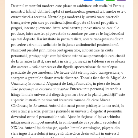
Destinul romanului modern este plasat cu asiduitate sub zodia lui Proteu,
monstrul hibrid, dat fiind faptul că metamorfoza generală a formelor este o
caracteristică a acestuia. Naratologia modernă îşi asumă toate practicile
transgresive prin care povestirea ficţională poate să treacă propriile ei
praguri, interne şi externe: între actul narativ şi povestirea pe care el o
produce, între acestea şi povestirile secundare pe care ea le înglobează şi
aşa mai departe. Rar întâlnite în proza realistă, aceste transgresiuni devin
procedee extrem de solicitate în ficţiunea antimimetică postmodernă.
Naratorul pierdut prin lumea protagoniştilor, autorul care îşi caută
personajul, protagoniştii care îşi zăresc autorul sau personajele care circulă
de la un autor la altul, care intră în cărţi, plonjează în tablouri sau evadează
din acestea – iată doar câteva din figurile spectaculoase de metalepse
practicate de postmoderni. De fiecare dată ele implică o transgresiune, o
spargere a graniţelor dintre nivele distincte. Tonul a fost dat de Miguel de
Unamuno, în romanul
Negura
,şi de Luigi Pirandello, în piesa de teatru
Şase personaje în căutarea unui autor
. Puterea unui personaj literar de a
frânge limitele universului diegetic pentru a trece în planul „realităţii” este
sugestiv ilustrată în perimetrul literaturii române de către Mircea
Cărtărescu, în
Levantul
. Autorul din acest poem părăseşte lumea reală, în
care a trăit şi a scris, pentru a pătrunde în universul diegetic al poemului,
devenind ortac al personajelor sale. Ajuns în ficţiune, el îşi va schimba
înfăţişarea şi comportamentul, în conformitate cu specificul secolului al
XIX-lea. Autorul îşi depăşeşte, aşadar, limitele ontologice, păşeşte din
sfera îngustă a realului şi începe să trăiască cu dezinvoltură în universul