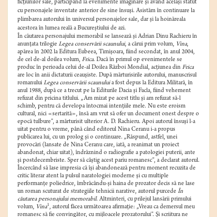
ficţiunilor sale, participând la evenimente imaginare şi având acelaşi statut
cu personajele inventate anterior de sine însuşi. Asistăm în continuare la
plimbarea autorului în universul personajelor sale, dar şi la hoinăreala
acestora în lumea reală a Bucureştiului de azi.
În căutarea personajului memorabil se lansează şi Adrian Dinu Rachieru în
anunţata trilogie
Legea conservării scaunului
, a cărui prim volum,
Vina
,
apărea în 2002 la Editura Eubeea, Timişoara, fiind secondat, în anul 2004,
de cel de-al doilea volum,
Frica
. Dacă în primul op evenimentele se
produc în perioada celui de-al Doilea Război Mondial, acţiunea din
Frica
are loc în anii dictaturii ceauşiste. După mărturisirile autorului, manuscrisul
romanului
Legea conservării scaunului
a fost depus la Editura Militară, în
anul 1988, după ce a trecut pe la Editurile Dacia şi Facla, fiind vehement
refuzat din pricina titlului. „Am mizat pe acest titlu şi am refuzat să-l
schimb, pentru că developa întocmai intenţiile mele. Nu este eroism
cultural, nici «sertarită», însă am vrut să ofer un document onest despre o
epocă tulbure”, a mărturisit ulterior A. D. Rachieru. Apoi autorul însuşi l-a
uitat pentru o vreme, până când editorul Nina Ceranu i-a propus
publicarea lui, cu un prolog şi o continuare. „Răspund, astfel, unei
provocări (lansate de Nina Ceranu care, iată, a reanimat un proiect
abandonat, chiar uitat), îndrăznind o radiografie a patologiei puterii, ante
şi postdecembriste. Sper să câştig acest pariu romanesc”, a declarat autorul.
Încercând să lase impresia că îşi abandonează pentru moment recuzita de
critic literar atent la pulsul naratologiei moderne şi cu multiple
performanţe poliedrice, îmbrăcându-şi haina de prozator decis să ne lase
un roman scuturat de strategiile tehnicii narative, autorul purcede
În
căutarea personajului memorabil
. Altminteri, cu prilejul lansării primului
1
volum,
Vina
, autorul făcea următoarea afirmaţie: „Vreau ca demersul meu
romanesc să fie convingător, cu mijloacele prozatorului”. Şi scriitura ne