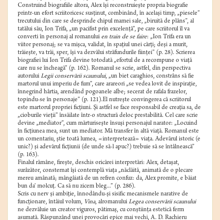
Construind biografiile altora, Alex îşi reconstruieşte propria biografie
printr-un efort scriitoricesc susţinut, combinând, în acelaşi timp, „piesele”
trecutului din care se desprinde chipul mamei sale, „biruită de plâns”, al
tatălui său, Ion Trifa, „un pacifist prin excelenţă”, pe care scriitorul îl va
converti în personaj al romanului
en train de se faire
: „Ion Trifa era un
viitor personaj; se va mişca, validat, în spaţiul unei cărţi; deşi a murit,
trăieşte, va trăi, sper, îşi va dezvălui străfundurile fiinţei” (p. 28). Scrierea
biografiei lui Ion Trifa devine totodată „efortul de a recompune o viaţă
care nu se încheagă” (p. 162). Romanul se scrie, astfel, din perspectiva
autorului
Legii conservării scaunului
, „un biet caraghios, constrâns să fie
martorul unui imperiu de fum”, care arareori „se vedea lovit de inspiraţie,
înnegrind hârtia, arendând pogoanele albe; secerat de rafala frazelor,
topindu-se în personaje” (p. 121).El nutreşte convingerea că scriitorul
este martorul propriei ficţiuni. Şi astfel se face responsabil de creaţia sa, de
„cioburile vieţii” însăilate într-o structură deloc prestabilită. Cel care scrie
devine „mediator”, cum mărturiseşte însuşi personajul narator: „Locuind
în ficţiunea mea, sunt un mediator. Mă transfer în altă viaţă. Romanul este
un comentariu, ştie toată lumea, «interpretează» viaţa. Adevărul istoric (e
unic?) şi adevărul ficţiunii (de unde să-l apuc?) trebuie să se întâlnească”
(p. 163).
Finalul rămâne, fireşte, deschis oricărei interpretări: Alex, detaşat,
surâzător, consternat îşi contemplă viaţa „năclăită, animată de o plecare
mereu amânată; mângâiată de un refren confuz: da, Alex promite, e băiat
bun da’ molcuţ. Ca să nu zicem bleg...” (p. 286).
Scris cu nerv şi ambiţie, înnodându-şi sisific mecanismele narative de
funcţionare, întâiul volum,
Vina
, alromanului
Legea conservării scaunului
ne dezvăluie un creator viguros, pătimaş, cu conştiinţa estetică ferm
asumată. Răspunzând unei provocări epice mai vechi, A. D. Rachieru