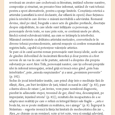
revelează un creator care cochetează cu literatura, imitând scheme narative,
compoziţie şi structuri, un prozator bine informat, uzitând de varii tehnici
pentru a spori alternativele, pentru a sparge limitele. Conştiinţa estetică a
artistului (camuflată la nivel declarativ, dar siflantă în operă) duce ficţiunea
până la nivelul în care devine o măsură inevitabilă a adevărului. Romanul
devine, rând pe rând, biografie a unor acte de gândire profunde, disertaţie
despre culpabilitate, în care ideile sunt înfăţişate ca personaje, iar
personajele devin texte, se nasc prin scris, se continuă unele pe altele,
fiindcă scrisul echivalează trăitul, aşa cum se întâmpla la interbelici.
Mânuind cuvintele cu abilitatea artistului meticulos, convertindu-le în
diverse tehnici postmoderniste, autorul reuşeşte să confere romanului un
registru ludic, capabil să potenţeze valenţele artistice.
Se pare că în cazul acestui roman personajele sunt înseşi ideile, acele acte
de gândire debordând de încărcătură filozofică şi doar pentru că a fost
nevoie de un vas în care să fie purtate, autorul l-a desprins din propria
substanţă pe acest Alex Trifa, personajul narator, care îşi coboară propriile
idei în infernul interogaţiei, având grijă să treacă orice gând „prin baia
întrebărilor”, prin „urzeala suspiciunilor” şi a unui „pesimism preventiv”
(p. 192).
Sedus de jocul întrebărilor inutile, care prind chip într-o meditaţie fără de
sfârşit, Alex, „un biet învăţător de ţară, trăind cu nasul în cărţi” (p. 83), pare
a ilustra ideea de ratare („un învins, vom pune nemilosul diagnostic,
pierdut în adâncurile stepei, trosnind de ger, dând vina, descumpănit, pe
împrejurări, înjurând istoria” (p. 83)), rezultată din incapacitatea de a se
adapta unei realităţi pe care o refuză cu întregul fiinţei sale fragile – „asta e
boala lui, nu se poate mulţumi cu realitatea, nu-i ajunge” (p. 8). Îngropat la
Strâmtura – sugestie ironică la fiinţa lui limitată de mediocritatea din jur –,
Alex „se chinuie cu un romănel; scrie şi tot scrie, vrea să smulgă adevărul,