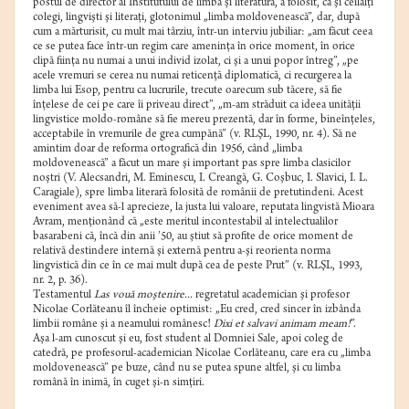
postul de director al Institutului de limbă şi literatură, a folosit, ca şi ceilalţi
colegi, lingvişti şi literaţi, glotonimul „limba moldovenească”, dar, după
cum a mărturisit, cu mult mai târziu, într-un interviu jubiliar: „am făcut ceea
ce se putea face într-un regim care ameninţa în orice moment, în orice
clipă fiinţa nu numai a unui individ izolat, ci şi a unui popor întreg”, „pe
acele vremuri se cerea nu numai reticenţă diplomatică, ci recurgerea la
limba lui Esop, pentru ca lucrurile, trecute oarecum sub tăcere, să fie
înţelese de cei pe care îi priveau direct”, „m-am străduit ca ideea unităţii
lingvistice moldo-române să fie mereu prezentă, dar în forme, bineînţeles,
acceptabile în vremurile de grea cumpănă” (v. RLŞL, 1990, nr. 4). Să ne
amintim doar de reforma ortografică din 1956, când „limba
moldovenească” a făcut un mare şi important pas spre limba clasicilor
noştri (V. Alecsandri, M. Eminescu, I. Creangă, G. Coşbuc, I. Slavici, I. L.
Caragiale), spre limba literară folosită de românii de pretutindeni. Acest
eveniment avea să-l aprecieze, la justa lui valoare, reputata lingvistă Mioara
Avram, menţionând că „este meritul incontestabil al intelectualilor
basarabeni că, încă din anii ’50, au ştiut să profite de orice moment de
relativă destindere internă şi externă pentru a-şi reorienta norma
lingvistică din ce în ce mai mult după cea de peste Prut” (v. RLŞL, 1993,
nr. 2, p. 36).
Testamentul
Las vouă moştenire...
regretatul academician şi profesor
Nicolae Corlăteanu îl încheie optimist: „Eu cred, cred sincer în izbânda
limbii române şi a neamului românesc!
Dixi et salvavi animam meam!
”.
Aşa l-am cunoscut şi eu, fost student al Domniei Sale, apoi coleg de
catedră, pe profesorul-academician Nicolae Corlăteanu, care era cu „limba
moldovenească” pe buze, când nu se putea spune altfel, şi cu limba
română în inimă, în cuget şi-n simţiri.