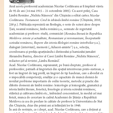
Anul acesta profesorul academician Nicolae Corlăteanu ar fi împlinit vârsta
de 95 de ani (14 mai 1915 – 21 octombrie 2005). Cu acest prilej, Casa
Limbii Române „Nichita Stănescu” din Chişinău a editat cartea
Nicolae
Corlăteanu. Testament. Cred în izbânda limbii române
(Chişinău, 2010,
256 p.). Publicaţia reprezintă un florilegiu, o serie de scrieri alese despre
Ţară, neamul românesc, limba română ş.a., semnate de regretatul
academician şi profesor: studii, comunicări (
Româna literară în Republica
Moldova: istorie şi actualitate
,
Romanizare şi reromanizare
,
Începuturile
scrisului românesc
,
Repere din istoria filologiei române interbelice
ş.a.),
dialoguri (interviuri), memorii („Aduceri-aminte”) ş.a., selecţia,
coordonarea şi prefaţa aparţinându-i distinsului şi harnicului jurnalist
Alexandru Bantoş, director al Casei Limbii Române „Nichita Stănescu”,
redactor-şef al revistei „Limba Română”.
Acad. Nicolae Corlăteanu, supranumit, pe bună dreptate, profesor al
profesorilor, patriarh al lingvisticii din spaţiul interriveran pruto-nistrean, a
fost un lingvist de larg profil, un lingvist de tip hasdeian, care a abordat cu
o impecabilă competenţă, erudiţie şi o capacitate de muncă demnă de
invidiat probleme importante de ordin teoretic, metodic şi practic din
diferite domenii ale limbii române: lexicologie şi lexicografie, gramatică şi
istoria limbii literare, fonetică, fonologie şi istoria scrisului românesc,
stilistică şi cultivarea limbii etc., îmbinând concomitent, în modul cel mai
fericit, munca de cercetare în cadrul Academiei de Ştiinţe a Republicii
Moldova cu cea de predare în calitate de profesor la Universitatea de Stat
din Chişinău, chiar din primii ani ai înfiinţării lor în 1946.
În anii de restrişte, ce-i drept, acad. Nicolae Corlăteanu, care a deţinut şi