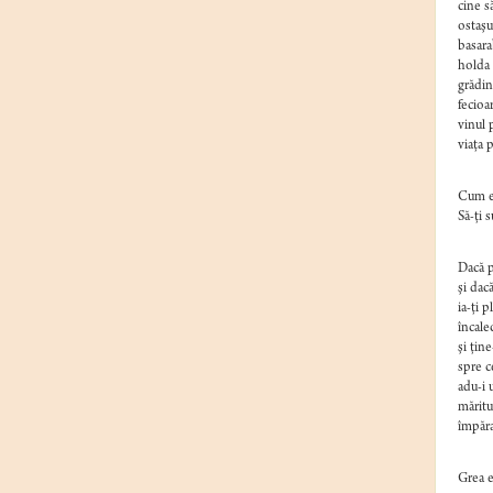
cine s
ostaşu
basara
holda 
grădin
fecioa
vinul 
viaţa 
Cum e
Să-ţi 
Dacă p
şi dac
ia-ţi 
încale
şi ţin
spre c
adu-i 
măritu
împăra
Grea e