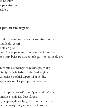
pe nebăute,
 pe netrezite,
săre...
e ploi, cel este herghelii
ornit cu goana-n coame şi cu ropotu-n copite
ntânile din ceruri
liile de ploi.
 cum îşi calc pe urme, cum se-ncalecă-n orbire
pe strop, buiac pe noaten, telegar – pe-un cal de soi.
in cornul abundenţei se revarsă peste glie,
te, îşi fac baie ierbi-naiade, flori virgine.
tineri fac cu ochiul căpeteniilor şoldite:
eaţi că pică cerul şi potopul nu-i a bine?
 din capiştea celestă, din căpestre, din zăbale,
ămislirea lumii, fără frâie, fără şa,
i, sirepi ca ploaia, herghelii din cer buiestre,
ea s-arunce globul, arhimezi fără proptea.