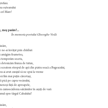
ştefani.
ma oşteanului
 cel Mare!
 moş pasăre?...
emoria poetului Gheorghe Vodă
asăre,
e ne-ai învăţat prin childuri
ă amăgim foametea,
ă temperăm seceta,
 detoxicăm frunza de tutun,
 scoatem stropul de apă din piatra seacă a Bugeacului,
nu ai avut curajul să ne spui la vreme
să fim mai puţin cârcotaşi,
ră pică pe capra vecinului,
enoşi faţă de aproapele,
m cumsecădenia salcâmilor în arşiţi de vară
mul spre târgul Cahulului?
asăre,