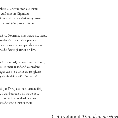
rie-şi scutură poalele iernii.
cu frunze în Cişmigiu.
 de mahnă în suflet se-aşterne.
et e gol şi în parc e pustiu.
ă, o, Doamne, ninsoarea-ncetează,
e de vânt austral se prefiră
ce cu sine-un crâmpei de oază –
ă de floare şi sunet de liră.
 într-un colţ de vântoaicele lumii,
ul în nori şi sfidând calendare,
gaş cais s-a pornit azi pe glume:
ul cais dat-a astăzi în floare!
ă-l, o, Dive, c-a mers contra firii,
e-i candoarea cu mitră de zeu,
orile lui sunt o sfântă iubire
ra de vise a lerului meu.
Din volumul
Trenul cu un sing