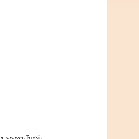
ur pasager
, Poezii,