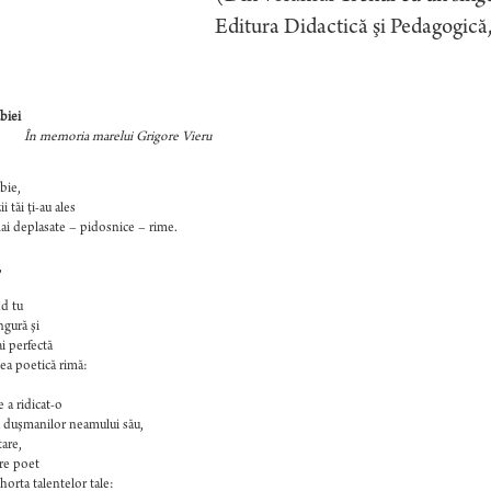
itura Didactică şi Pedagogică, Bucureş
biei
emoria marelui Grigore Vieru
bie,
i tăi ţi-au ales
ai deplasate – pidosnice – rime.
,
d tu
ngură şi
i perfectă
ea poetică rimă:
e a ridicat-o
 duşmanilor neamului său,
tare,
re poet
horta talentelor tale: