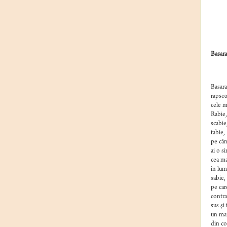
Ed
Basara
În m
Basara
rapsozi
cele m
Rabie,
scabie
tabie,
pe cân
ai o si
cea ma
în lum
sabie,
pe car
contra
sus şi 
un ma
din co