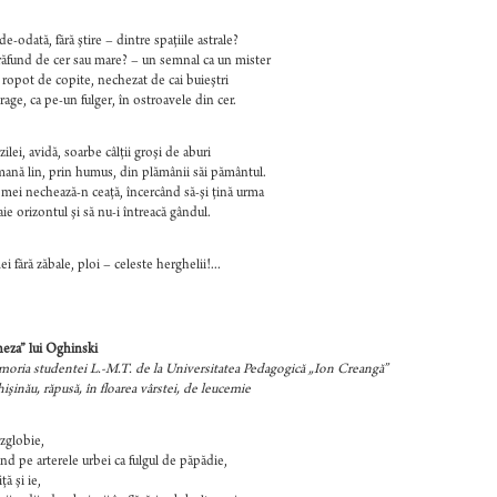
e-odată, fără ştire – dintre spaţiile astrale?
răfund de cer sau mare? – un semnal ca un mister
 ropot de copite, nechezat de cai buieştri
trage, ca pe-un fulger, în ostroavele din cer.
zilei, avidă, soarbe câlţii groşi de aburi
mană lin, prin humus, din plămânii săi pământul.
mei nechează-n ceaţă, încercând să-şi ţină urma
aie orizontul şi să nu-i întreacă gândul.
i fără zăbale, ploi – celeste herghelii!...
eza” lui Oghinski
oria studentei L.-M.T. de la Universitatea Pedagogică „Ion Creangă”
işinău, răpusă, în floarea vârstei, de leucemie
zglobie,
nd pe arterele urbei ca fulgul de păpădie,
ţă şi ie,