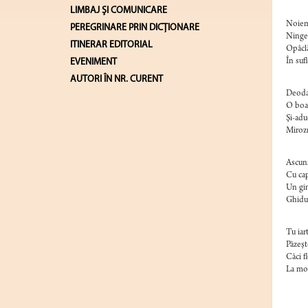
LIMBAJ ŞI COMUNICARE
Noiemb
PEREGRINARE PRIN DICȚIONARE
Ninge 
ITINERAR EDITORIAL
Opâclă
EVENIMENT
În sufl
AUTORI ÎN NR. CURENT
Deodat
O boar
Şi-adu
Mirozn
Ascuns
Cu cap
Un gin
Ghiduş
Tu iart
Păzeşt
Căci fl
La moa
(