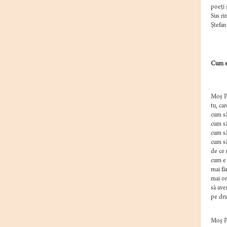
poeţi 
Sus ri
Ştefan
Cum e,
În m
Moş P
tu, car
cum s
cum s
cum să
cum să
de ce 
cum e 
mai fă
mai om
să ave
pe dru
Moş P