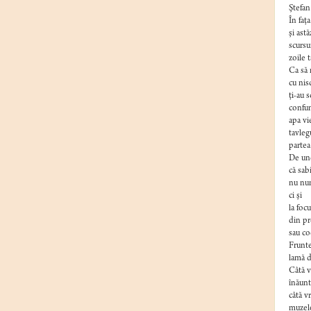
Ştefan
În faţa
şi ast
scursu
zoile t
Ca să 
cu nis
ţi-au 
confu
apa vi
tavleg
partea
De und
că sabi
nu num
ci şi
la foc
din pr
sau co
Frunte
lamă d
Câtă v
înăunt
câtă v
muzele