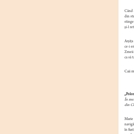
Când d
din st
stinge
şi-l re
Arşiţa 
ce-i e
Zmeii 
ca să t
Caii me
„Polon
În mem
din Ch
Marie 
navigâ
în fusti