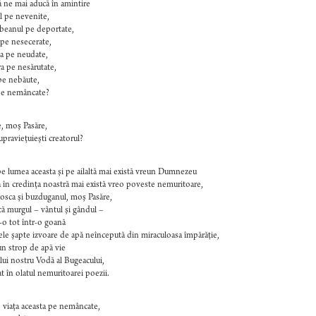
ă ne mai aducă în amintire
l pe nevenite,
beanul pe deportate,
pe nesecerate,
a pe neudate,
ra pe nesărutate,
pe nebăute,
pe nemâncate?
, moş Pasăre,
supravieţuieşti creatorul?
e lumea aceasta şi pe ailaltă mai există vreun Dumnezeu
ă în credinţa noastră mai există vreo poveste nemuritoare,
plosca şi buzduganul, moş Pasăre,
că murgul – vântul şi gândul –
e-o tot într-o goană
ele şapte izvoare de apă neîncepută din miraculoasa împărăţie,
un strop de apă vie
lui nostru Vodă al Bugeacului,
t în olatul nemuritoarei poezii.
 viaţa aceasta pe nemâncate,