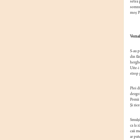
setea 
somnul
moş Pa
Vernal
S-au p
din fâ
herghe
Uite-i
strop 
Ploi d
dezgoli
Pomii 
Şi zic
Smulşi
ca la z
caii me
ar put