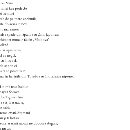
 cel Mare.
 rimei tale perfecte
ăzi tremură
rile de pe toate coclaurile,
ale de-acasă infecte.
nu mai rimezi
caiva spade din Spanii sau ţărmi japonezi,
schimbat numele tău în „Moldova”,
ndând
e cu aqua nova,
ul cu negul,
 cu întregul.
e să ştie ei
a ta se poate făuri
ai în fierăriile din Toledo sau în oţelăriile nipone,
ul inimii unui haiduc
eajma Sorocii
drii Tigheciului?
a sus, Basarabie,
e sabie!
reme există duşmani
ru şi la hotare,
reme-asasinii morali ne doboară stegarii,
 nu tac,