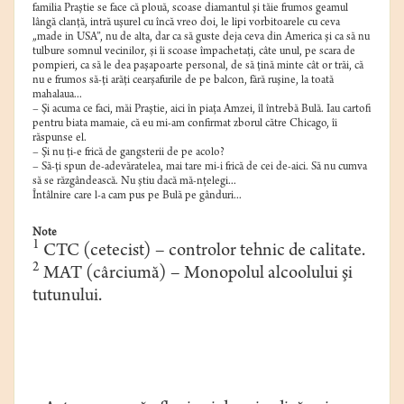
familia Praştie se face că plouă, scoase diamantul şi tăie frumos geamul
lângă clanţă, intră uşurel cu încă vreo doi, le lipi vorbitoarele cu ceva
„made in USA”, nu de alta, dar ca să guste deja ceva din America şi ca să nu
tulbure somnul vecinilor, şi îi scoase împachetaţi, câte unul, pe scara de
pompieri, ca să le dea paşapoarte personal, de să ţină minte cât or trăi, că
nu e frumos să-ţi arăţi cearşafurile de pe balcon, fără ruşine, la toată
mahalaua...
– Şi acuma ce faci, măi Praştie, aici în piaţa Amzei, îl întrebă Bulă. Iau cartofi
pentru biata mamaie, că eu mi-am confirmat zborul către Chicago, îi
răspunse el.
– Şi nu ţi-e frică de gangsterii de pe acolo?
– Să-ţi spun de-adevăratelea, mai tare mi-i frică de cei de-aici. Să nu cumva
să se răzgândească. Nu ştiu dacă mă-nţelegi...
Întâlnire care l-a cam pus pe Bulă pe gânduri...
Note
1
CTC (cetecist) – controlor tehnic de calitate.
2
MAT (cârciumă) – Monopolul alcoolului şi
tutunului.