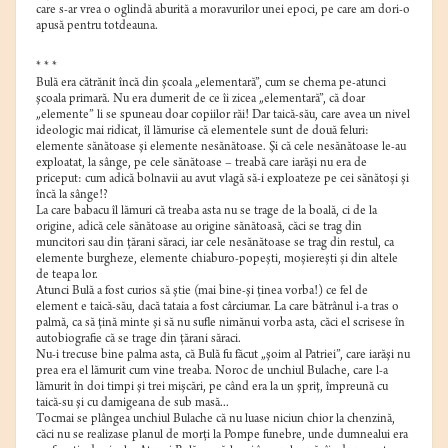
care s-ar vrea o oglindă aburită a moravurilor unei epoci, pe care am dori-o
apusă pentru totdeauna.
* * *
Bulă era cătrănit încă din şcoala „elementară”, cum se chema pe-atunci
şcoala primară. Nu era dumerit de ce îi zicea „elementară”, că doar
„elemente” li se spuneau doar copiilor răi! Dar taică-său, care avea un nivel
ideologic mai ridicat, îl lămurise că elementele sunt de două feluri:
elemente sănătoase şi elemente nesănătoase. Şi că cele nesănătoase le-au
exploatat, la sânge, pe cele sănătoase – treabă care iarăşi nu era de
priceput: cum adică bolnavii au avut vlagă să-i exploateze pe cei sănătoşi şi
încă la sânge!?
La care babacu îl lămuri că treaba asta nu se trage de la boală, ci de la
origine, adică cele sănătoase au origine sănătoasă, căci se trag din
muncitori sau din ţărani săraci, iar cele nesănătoase se trag din restul, ca
elemente burgheze, elemente chiaburo-popeşti, moşiereşti şi din altele
de teapa lor.
Atunci Bulă a fost curios să ştie (mai bine-şi ţinea vorba!) ce fel de
element e taică-său, dacă tataia a fost cârciumar. La care bătrânul i-a tras o
palmă, ca să ţină minte şi să nu sufle nimănui vorba asta, căci el scrisese în
autobiografie că se trage din ţărani săraci.
Nu-i trecuse bine palma asta, că Bulă fu făcut „şoim al Patriei”, care iarăşi nu
prea era el lămurit cum vine treaba. Noroc de unchiul Bulache, care l-a
lămurit în doi timpi şi trei mişcări, pe când era la un şpriţ, împreună cu
taică-su şi cu damigeana de sub masă...
Tocmai se plângea unchiul Bulache că nu luase niciun chior la chenzină,
căci nu se realizase planul de morţi la Pompe funebre, unde dumnealui era