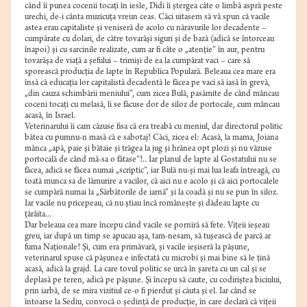
când îi punea cocenii tocaţi în iesle, Didi îi ştergea câte o limbă aspră peste
urechi, de-i cânta muzicuţa vreun ceas. Căci uitasem să vă spun că vacile
astea erau capitaliste şi veniseră de acolo cu năravurile lor decadente –
cumpărate cu dolari, de către tovarăşi siguri şi de bază (adică se întorceau
înapoi) şi cu sarcinile realizate, cum ar fi câte o „atenţie” în aur, pentru
tovarăşa de viaţă a şefului – trimişi de ea la cumpărat vaci – care să
sporească producţia de lapte în Republica Populară. Beleaua cea mare era
însă că educaţia lor capitalistă decadentă le făcea pe vaci să iasă în grevă,
„din cauza schimbării meniului”, cum zicea Bulă, pasămite de când mâncau
coceni tocaţi cu melasă, li se făcuse dor de siloz de portocale, cum mâncau
acasă, în Israel.
Veterinarului îi cam căzuse fisa că era treabă cu meniul, dar directorul politic
bătea cu pumnu-n masă că e sabotaj! Căci, zicea el: Acasă, la mama, Joiana
mânca „apă, paie şi bătaie şi trăgea la jug şi hrănea opt plozi şi nu văzuse
portocală de când mă-sa o fătase”!.. Iar planul de lapte al Gostatului nu se
făcea, adică se făcea numai „scriptic”, iar Bulă nu-şi mai lua leafa întreagă, cu
toată munca sa de lămurire a vacilor, că aici nu e acolo şi că aici portocalele
se cumpără numai la „Sărbătorile de iarnă” şi la coadă şi nu se pun în siloz.
Iar vacile nu pricepeau, că nu ştiau încă româneşte şi dădeau lapte cu
ţârâita...
Dar beleaua cea mare începu când vacile se porniră să fete. Viţeii ieşeau
greu, iar după un timp se apucau aşa, tam-nesam, să tuşească de parcă ar
fuma Naţionale! Şi, cum era primăvară, şi vacile ieşiseră la păşune,
veterinarul spuse că păşunea e infectată cu microbi şi mai bine să le ţină
acasă, adică la grajd. La care tovul politic se urcă în şareta cu un cal şi se
deplasă pe teren, adică pe păşune. Şi începu să caute, cu codiriştea biciului,
prin iarbă, de se mira vizitiul ce-o fi pierdut şi căuta şi el. Iar când se
întoarse la Sediu, convocă o şedinţă de producţie, în care declară că viţeii