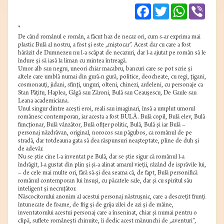
Facebook
Twitter
WhatsApp
Viber
*
De când românul e român, a făcut haz de necaz ori, cum s-ar exprima mai
plastic Bulă al nostru, a fost şi este „miştocar”. Acest dar cu care a fost
hărăzit de Dumnezeu nu l-a scăpat de necazuri, dar l-a ajutat pe român să le
îndure şi să iasă la liman cu mintea întreagă.
Umor alb sau negru, uneori chiar macabru, bancuri care se pot scrie şi
altele care umblă numai din gură-n gură, politice, deocheate, cu regi, ţigani,
cosmonauţi, jidani, sfinţi, unguri, olteni, chinezi, ardeleni, cu personaje ca
Stan Păţitu, Haplea, Gâgă sau Zăroni, Bulă sau Ceauşescu, De Gaule sau
Leana academiciana.
Unul singur dintre aceşti eroi, reali sau imaginari, însă a umplut umorul
românesc contemporan, iar acesta a fost BULĂ. Bulă copil, Bulă elev, Bulă
funcţionar, Bulă vânzător, Bulă ofiţer politic, Bulă, Bulă şi iar Bulă –
personaj năzdrăvan, original, norocos sau păgubos, ca românul de pe
stradă, dar totdeauna gata să dea răspunsuri neaşteptate, pline de duh şi
de adevăr.
Nu se ştie cine l-a inventat pe Bulă, dar se ştie sigur că românul l-a
îndrăgit, l-a gustat din plin şi şi-a alinat amarul vieţii, râzând de isprăvile lui,
– de cele mai multe ori, fără să-şi dea seama că, de fapt, Bulă personifică
românul contemporan lui însuşi, cu păcatele sale, dar şi cu spiritul său
inteligent şi necruţător.
Născocitorului anonim al acestui personaj năstruşnic, care a descreţit frunţi
întunecate de foame, de frig şi de grija zilei de azi şi de mâine,
inventatorului acestui personaj care a înseninat, chiar şi numai pentru o
clipă, suflete româneşti chinuite, îi dedic acest mănunchi de „aventuri”,