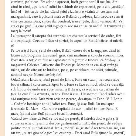
cuminte, politicos. Era atât de apreciat, încât gestionarul îl mai lua, din
când în când, „pe teren”, adică în schimb de experienţă, pe la alte „unităţi”.
Însă el – tot cu de-ale lui. Când şeful văzu într-o vitrină un costum mai
malagambist, care îi plăcu şi intră cu Bulă să-l probeze, la întrebarea cum îi
vine costumul Bulă, sincer dar prudent, îi zise: Şefu, da nu vă supăraţi! Vă
stă ca pe gard. La care şeful înghiţi în sec şi-i spuse cu năduf: Ia tramvaiul şi
marş la lucru!
La lustragerie îl aştepta altă surpriză: era chemat la serviciul de cadre, fără
alte explicaţii. Ceea ce îl făcu să-şi zică, în capul lui: Bulică băiete, ai mierlit-
o!
Pe tovarăşul Fane, şeful de cadre, Bulă îl văzuse doar la angajare, când îşi
făcuse autobiografia. Era scund, gras, cam măsliniu şi cu ochi scormonitori.
Povestea la toţi cum fusese exploatat în regimurile trecute, ca
lift-boy
, la
magazinul Galeries Lafayette din Bucureşti. Metoda sa era să-ţi strângă
mâna, ori de câte ori te întâlnea, pe zi, pe coridoare, pe scări, oriunde,
rânjind negru: Noroc tovărăşele!
Odată ajuns la cadre, Bulă primi de la tov. Fane un scaun, trei coale albe,
toc şi călimară cu cerneală. Apoi tov. Fane se făcu comod, adică se descălţă
sub birou, de unde ieşi spre nasul lui Bulă aşa, ca o adiere cu parfum de
ţâri. La care Bulă strănută, iar tov. Fane îi zise: Hai noroc! Când ridică ochii
să-i mulţumească, Bulă văzu scris pe perete, deasupra lui Fane: V. I. Lenin
– Cadrele hotărăşte totul! Adică tov. Fane, îşi zise Bulă. Iar mai spre
fereastră: K. Marx – Cadrele e capitalul de aur –, adică tot tov. Fane. E
mare, îşi mai zise Bulă şi muie tocul în cerneală.
Văzând tov. Fane că Bulă se tot uită pe pereţi, îl întrebă dacă e gata şi îi
spuse să scrie o referinţă despre gestionarul unităţii, din punct de vedere
politic, moral şi profesional. Iar la „moral” să „isiste” dacă tovarăşul are, sau
nu are, „relaţii ginecologice” cu casieriţa... Deci când Bulă ajunse la „moral”,