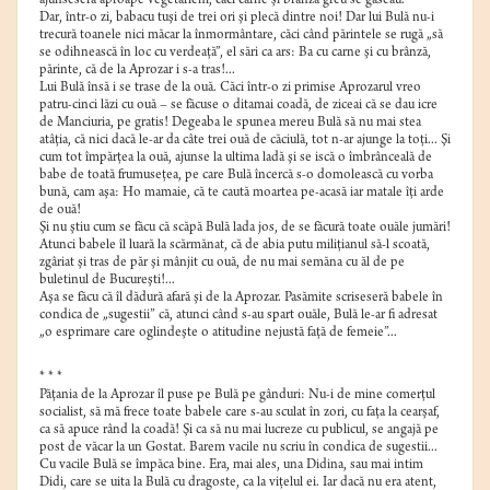
ajunseseră aproape vegetarieni, căci carne şi brânză greu se găseau.
Dar, într-o zi, babacu tuşi de trei ori şi plecă dintre noi! Dar lui Bulă nu-i
trecură toanele nici măcar la înmormântare, căci când părintele se rugă „să
se odihnească în loc cu verdeaţă”, el sări ca ars: Ba cu carne şi cu brânză,
părinte, că de la Aprozar i s-a tras!...
Lui Bulă însă i se trase de la ouă. Căci într-o zi primise Aprozarul vreo
patru-cinci lăzi cu ouă – se făcuse o ditamai coadă, de ziceai că se dau icre
de Manciuria, pe gratis! Degeaba le spunea mereu Bulă să nu mai stea
atâţia, că nici dacă le-ar da câte trei ouă de căciulă, tot n-ar ajunge la toţi... Şi
cum tot împărţea la ouă, ajunse la ultima ladă şi se iscă o îmbrânceală de
babe de toată frumuseţea, pe care Bulă încercă s-o domolească cu vorba
bună, cam aşa: Ho mamaie, că te caută moartea pe-acasă iar matale îţi arde
de ouă!
Şi nu ştiu cum se făcu că scăpă Bulă lada jos, de se făcură toate ouăle jumări!
Atunci babele îl luară la scărmănat, că de abia putu miliţianul să-l scoată,
zgâriat şi tras de păr şi mânjit cu ouă, de nu mai semăna cu ăl de pe
buletinul de Bucureşti!...
Aşa se făcu că îl dădură afară şi de la Aprozar. Pasămite scriseseră babele în
condica de „sugestii” că, atunci când s-au spart ouăle, Bulă le-ar fi adresat
„o esprimare care oglindeşte o atitudine nejustă faţă de femeie”...
* * *
Păţania de la Aprozar îl puse pe Bulă pe gânduri: Nu-i de mine comerţul
socialist, să mă frece toate babele care s-au sculat în zori, cu faţa la cearşaf,
ca să apuce rând la coadă! Şi ca să nu mai lucreze cu publicul, se angajă pe
post de văcar la un Gostat. Barem vacile nu scriu în condica de sugestii...
Cu vacile Bulă se împăca bine. Era, mai ales, una Didina, sau mai intim
Didi, care se uita la Bulă cu dragoste, ca la viţelul ei. Iar dacă nu era atent,