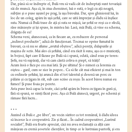
Dar, până să se îndrepte el, Bulă vru să vadă cât de îndreptaţi sunt tovarăşii
săi de muncă. Aşa că, în ziua chenzinei, luă o sută, o legă cu aţă neagră,
subţire şi o puse uşurel pe prag, la uşa biroului. Dar, spre ghinionul lui, în
loc de un coleg, apăru în uşă şeful, care se uită împrejur şi dădu să înşface
suta. Numai că Bulă trase de aţă şi suta se mişcă, iar şeful se roşi ca o sfeclă,
râse mânzeşte şi îşi spuse, în mintea lui: Lasă, măi Bulă, că vine ea schema,
drăguţa de ea!
Schema veni, alunecoasă, ca în fiecare an, cu reducere de personal
„indirect productiv”, adică de funcţionari. Tocmai se oprise fumatul în
birouri, ca să nu se afume „avutul obştesc”, adică pereţii, dulapurile şi
maşina de scris. Mai ales că şefului, când era răcit îi suna, aşa ca o muzicuţă,
în bojoci, fapt care îl făcuse pe Bulă să-i spună, odată, când erau pe teren:
Şefu, nu vă supăraţi, dar vă cam cântă coliva-n piept, să trăiţi!
Acum însă o făcu pe cea mai lată. Şi pe ultima! Şi o nimeri ca Ieremia cu
oiştea – gard, cum se zice în popor... Ca să fie cât mai eficient şi mai în ton
cu ordinele şefului, îşi aruncă din el tot talentul şi desenă un porc cu
pălărie şi cu ţigara în rât, sub care scrise cu roşu: În acest birou numai eu
fumez! Şi puse foaia pe perete.
Asta puse însă capac la toate, căci şeful apăru în birou cu ţigara în gură şi,
fără să spună, se simţi făcut porc. Aşa că Bulă alunecă, urgent, pe schemă şi
rămase fără lucru...
* * *
Auzind că Bulă e „pe liber”, un vecin săritor ca tot românul, îi dădu ideea
să încerce la o cooperativă. Zis şi făcut... În cadrul cooperativei „Lustrul
socialist”, Bulă era foarte apreciat, căci nu avea reclamaţii ca alţii care
mânjeau cu cremă şosetele clienţilor, în timp ce le lustruiau pantofii, şi era