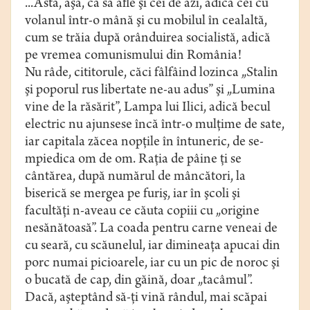
...Asta, aşa, ca să afle şi cei de azi, adică cei cu
volanul într-o mână şi cu mobilul în cealaltă,
cum se trăia după orânduirea socialistă, adică
pe vremea comunismului din România!
Nu râde, cititorule, căci fâlfâind lozinca „Stalin
şi poporul rus libertate ne-au adus” şi „Lumina
vine de la răsărit”, Lampa lui Ilici, adică becul
electric nu ajunsese încă într-o mulţime de sate,
iar capitala zăcea nopţile în întuneric, de se-
mpiedica om de om. Raţia de pâine ţi se
cântărea, după numărul de mâncători, la
biserică se mergea pe furiş, iar în şcoli şi
facultăţi n-aveau ce căuta copiii cu „origine
nesănătoasă”. La coada pentru carne veneai de
cu seară, cu scăunelul, iar dimineaţa apucai din
porc numai picioarele, iar cu un pic de noroc şi
o bucată de cap, din găină, doar „tacâmul”.
Dacă, aşteptând să-ţi vină rândul, mai scăpai