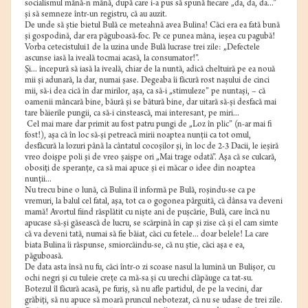
socialismul mână-n mână, după care i-a pus să spună fiecare „da, da, da...”
şi să semneze într-un registru, că au auzit.
De unde să ştie bietul Bulă ce meteahnă avea Bulina! Căci era ea fată bună
şi gospodină, dar era păguboasă-foc. Pe ce punea mâna, ieşea cu pagubă!
Vorba cetecistului1 de la uzina unde Bulă lucrase trei zile: „Defectele
ascunse iasă la iveală tocmai acasă, la consumator!”.
Şi... începură să iasă la iveală, chiar de la nuntă, adică cheltuiră pe ea nouă
mii şi adunară, la dar, numai şase. Degeaba îi făcură rost naşului de cinci
mii, să-i dea cică în dar mirilor, aşa, ca să-i „stimuleze” pe nuntaşi, – că
oamenii mâncară bine, băură şi se bătură bine, dar uitară să-şi desfacă mai
tare băierile pungii, ca să-i cinstească, mai interesant, pe miri...
Cel mai mare dar primit au fost patru pungi de „Loz în plic” (n-ar mai fi
fost!), aşa că în loc să-şi petreacă mirii noaptea nunţii ca tot omul,
desfăcură la lozuri până la cântatul cocoşilor şi, în loc de 2-3 Dacii, le ieşiră
vreo doişpe poli şi de vreo şaişpe ori „Mai trage odată”. Aşa că se culcară,
obosiţi de speranţe, ca să mai apuce şi ei măcar o idee din noaptea
nunţii...
Nu trecu bine o lună, că Bulina îl informă pe Bulă, roşindu-se ca pe
vremuri, la balul cel fatal, aşa, tot ca o gogonea pârguită, că dânsa va deveni
mamă! Avortul fiind răsplătit cu nişte ani de puşcărie, Bulă, care încă nu
apucase să-şi găsească de lucru, se scărpină în cap şi zise că şi el cam simte
că va deveni tată, numai să fie băiat, căci cu fetele... doar belele! La care
biata Bulina îi răspunse, smiorcăindu-se, că nu ştie, căci aşa e ea,
păguboasă.
De data asta însă nu fu, căci într-o zi scoase nasul la lumină un Bulişor, cu
ochi negri şi cu tuleie creţe ca mă-sa şi cu urechi clăpăuge ca tat-su.
Botezul îl făcură acasă, pe furiş, să nu afle partidul, de pe la vecini, dar
grăbiţi, să nu apuce să moară pruncul nebotezat, că nu se udase de trei zile.