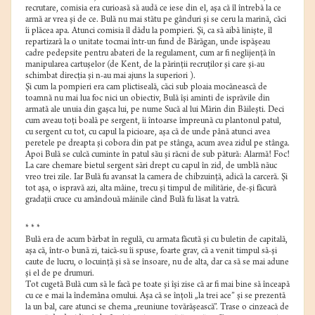
recrutare, comisia era curioasă să audă ce iese din el, aşa că îl întrebă la ce
armă ar vrea şi de ce. Bulă nu mai stătu pe gânduri şi se ceru la marină, căci
îi plăcea apa. Atunci comisia îl dădu la pompieri. Şi, ca să aibă linişte, îl
repartizară la o unitate tocmai într-un fund de Bărăgan, unde ispăşeau
cadre pedepsite pentru abateri de la regulament, cum ar fi neglijenţă în
manipularea cartuşelor (de Kent, de la părinţii recruţilor şi care şi-au
schimbat direcţia şi n-au mai ajuns la superiori ).
Şi cum la pompieri era cam plictiseală, căci sub ploaia mocănească de
toamnă nu mai lua foc nici un obiectiv, Bulă îşi aminti de isprăvile din
armată ale unuia din gaşca lui, pe nume Sucă al lui Mărin din Băileşti. Deci
cum aveau toţi boală pe sergent, îi întoarse împreună cu plantonul patul,
cu sergent cu tot, cu capul la picioare, aşa că de unde până atunci avea
peretele pe dreapta şi cobora din pat pe stânga, acum avea zidul pe stânga.
Apoi Bulă se culcă cuminte în patul său şi răcni de sub pătură: Alarmă! Foc!
La care chemare bietul sergent sări drept cu capul în zid, de umblă năuc
vreo trei zile. Iar Bulă fu avansat la camera de chibzuinţă, adică la carceră. Şi
tot aşa, o ispravă azi, alta mâine, trecu şi timpul de militărie, de-şi făcură
gradaţii cruce cu amândouă mâinile când Bulă fu lăsat la vatră.
* * *
Bulă era de acum bărbat în regulă, cu armata făcută şi cu buletin de capitală,
aşa că, într-o bună zi, taică-su îi spuse, foarte grav, că a venit timpul să-şi
caute de lucru, o locuinţă şi să se însoare, nu de alta, dar ca să se mai adune
şi el de pe drumuri.
Tot cugetă Bulă cum să le facă pe toate şi îşi zise că ar fi mai bine să înceapă
cu ce e mai la îndemâna omului. Aşa că se înţoli „la trei ace” şi se prezentă
la un bal, care atunci se chema „reuniune tovărăşească”. Trase o cinzeacă de