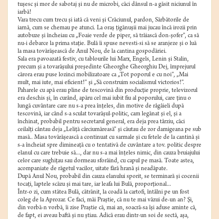
tuşesc şi mor de sabotaj şi nu de microbi, căci dânsul n-a găsit niciunul în
iarbă!
Vara trecu cum trecu şi iată că veni şi Crăciunul, pardon, Sărbătorile de
iarnă, cum se chemau pe atunci. La oraş ţigănuşii mai jucau încă irozii prin
autobuze şi încheiau cu „Foaie verde de piper, să trăiască don-şofer”, ca să
nu-i debarce la prima staţie. Bulă îi spuse nevesti-si să se aranjeze şi o luă
la masa tovărăşească de Anul Nou, de la cantina gospodăriei.
Sala era pavoazată festiv, cu tablourile lui Marx, Engels, Lenin şi Stalin,
precum şi a tovarăşului preşedinte Gheorghe Gheorghiu Dej, împrejurul
cărora erau puse lozinci mobilizatoare ca „Tot poporul e cu noi”, „Mai
mult, mai iute, mai eficient!” şi „Să construim socialismul victorios!”.
Paharele cu apă erau pline de tescovină din producţie proprie, televizorul
era deschis şi, în curând, apăru cel mai iubit fiu al poporului, care ţinu o
lungă cuvântare care nu s-a prea înţeles, din motive de râgâieli după
tescovină, iar când s-a sculat tovarăşul-politic, cam legănat şi el, şi a
închinat, probabil pentru secretarul general, era deja prea târziu, căci
ceilalţi cântau deja „Leliţă cârciumăreasă” şi căutau de zor damigeana pe sub
masă.. Masa tovărăşească a continuat cu sarmale şi cu fetele de la cantină şi
s-a încheiat spre dimineaţă cu o tentativă de cuvântare a tov. politic despre
elanul cu care trebuie să..., dar nu s-a mai înţeles nimic, din cauza bruiajului
celor care sughiţau sau dormeau sforăind, cu capul pe masă. Toate astea,
acompaniate de răgetul vacilor, uitate fără hrană şi neadăpate.
După Anul Nou, probabil din cauza elanului sporit, se terminară şi cocenii
tocaţi, laptele scăzu şi mai tare, iar leafa lui Bulă, proporţional...
Într-o zi, cum stătea Bulă, cătrănit, la coadă la cartofi, întâlni pe un fost
coleg de la Aprozar. Ce faci, măi Praştie, că nu te mai văzui de-un an? Şi,
din vorbă-n vorbă, îi zise Praştie că, mai an, soacră-sa îşi aduse aminte că,
de fapt, ei aveau baftă şi nu ştiau. Adică erau dintr-un soi de sectă, aşa,