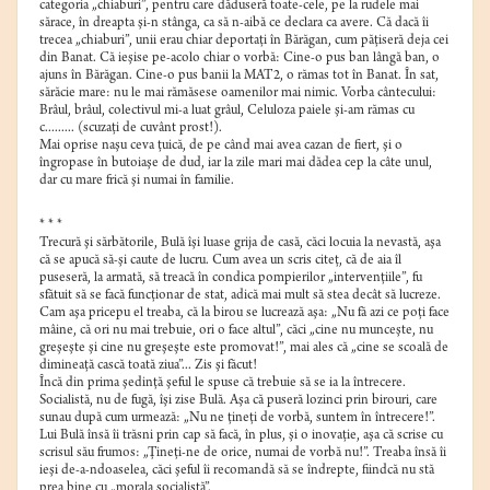
categoria „chiaburi”, pentru care dăduseră toate-cele, pe la rudele mai
sărace, în dreapta şi-n stânga, ca să n-aibă ce declara ca avere. Că dacă îi
trecea „chiaburi”, unii erau chiar deportaţi în Bărăgan, cum păţiseră deja cei
din Banat. Că ieşise pe-acolo chiar o vorbă: Cine-o pus ban lângă ban, o
ajuns în Bărăgan. Cine-o pus banii la MAT2, o rămas tot în Banat. În sat,
sărăcie mare: nu le mai rămăsese oamenilor mai nimic. Vorba cântecului:
Brâul, brâul, colectivul mi-a luat grâul, Celuloza paiele şi-am rămas cu
c......... (scuzaţi de cuvânt prost!).
Mai oprise naşu ceva ţuică, de pe când mai avea cazan de fiert, şi o
îngropase în butoiaşe de dud, iar la zile mari mai dădea cep la câte unul,
dar cu mare frică şi numai în familie.
* * *
Trecură şi sărbătorile, Bulă îşi luase grija de casă, căci locuia la nevastă, aşa
că se apucă să-şi caute de lucru. Cum avea un scris citeţ, că de aia îl
puseseră, la armată, să treacă în condica pompierilor „intervenţiile”, fu
sfătuit să se facă funcţionar de stat, adică mai mult să stea decât să lucreze.
Cam aşa pricepu el treaba, că la birou se lucrează aşa: „Nu fă azi ce poţi face
mâine, că ori nu mai trebuie, ori o face altul”, căci „cine nu munceşte, nu
greşeşte şi cine nu greşeşte este promovat!”, mai ales că „cine se scoală de
dimineaţă cască toată ziua”... Zis şi făcut!
Încă din prima şedinţă şeful le spuse că trebuie să se ia la întrecere.
Socialistă, nu de fugă, îşi zise Bulă. Aşa că puseră lozinci prin birouri, care
sunau după cum urmează: „Nu ne ţineţi de vorbă, suntem în întrecere!”.
Lui Bulă însă îi trăsni prin cap să facă, în plus, şi o inovaţie, aşa că scrise cu
scrisul său frumos: „Ţineţi-ne de orice, numai de vorbă nu!”. Treaba însă îi
ieşi de-a-ndoaselea, căci şeful îi recomandă să se îndrepte, fiindcă nu stă
prea bine cu „morala socialistă”.