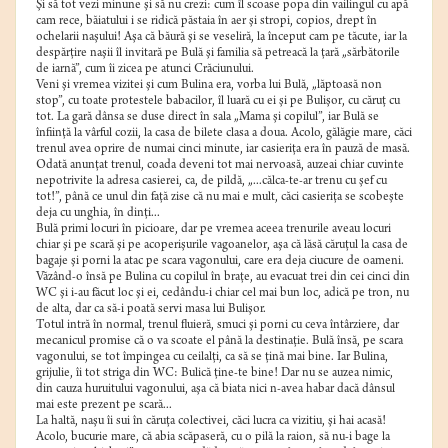
Şi să tot vezi minune şi să nu crezi: cum îl scoase popa din vailingul cu apă
cam rece, băiatului i se ridică păstaia în aer şi stropi, copios, drept în
ochelarii naşului! Aşa că băură şi se veseliră, la început cam pe tăcute, iar la
despărţire naşii îl invitară pe Bulă şi familia să petreacă la ţară „sărbătorile
de iarnă”, cum îi zicea pe atunci Crăciunului.
Veni şi vremea vizitei şi cum Bulina era, vorba lui Bulă, „lăptoasă non
stop”, cu toate protestele babacilor, îl luară cu ei şi pe Bulişor, cu căruţ cu
tot. La gară dânsa se duse direct în sala „Mama şi copilul”, iar Bulă se
înfiinţă la vârful cozii, la casa de bilete clasa a doua. Acolo, gălăgie mare, căci
trenul avea oprire de numai cinci minute, iar casieriţa era în pauză de masă.
Odată anunţat trenul, coada deveni tot mai nervoasă, auzeai chiar cuvinte
nepotrivite la adresa casierei, ca, de pildă, „...călca-te-ar trenu cu şef cu
tot!”, până ce unul din faţă zise că nu mai e mult, căci casieriţa se scobeşte
deja cu unghia, în dinţi...
Bulă primi locuri în picioare, dar pe vremea aceea trenurile aveau locuri
chiar şi pe scară şi pe acoperişurile vagoanelor, aşa că lăsă căruţul la casa de
bagaje şi porni la atac pe scara vagonului, care era deja ciucure de oameni.
Văzând-o însă pe Bulina cu copilul în braţe, au evacuat trei din cei cinci din
WC şi i-au făcut loc şi ei, cedându-i chiar cel mai bun loc, adică pe tron, nu
de alta, dar ca să-i poată servi masa lui Bulişor.
Totul intră în normal, trenul fluieră, smuci şi porni cu ceva întârziere, dar
mecanicul promise că o va scoate el până la destinaţie. Bulă însă, pe scara
vagonului, se tot împingea cu ceilalţi, ca să se ţină mai bine. Iar Bulina,
grijulie, îi tot striga din WC: Bulică ţine-te bine! Dar nu se auzea nimic,
din cauza huruitului vagonului, aşa că biata nici n-avea habar dacă dânsul
mai este prezent pe scară...
La haltă, naşu îi sui în căruţa colectivei, căci lucra ca vizitiu, şi hai acasă!
Acolo, bucurie mare, că abia scăpaseră, cu o pilă la raion, să nu-i bage la