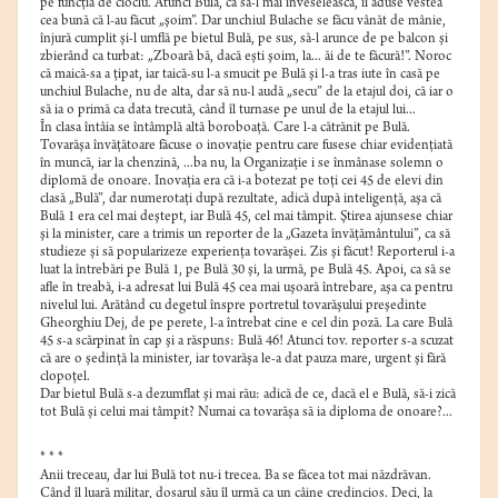
pe funcţia de cioclu. Atunci Bulă, ca să-l mai înveselească, îi aduse vestea
cea bună că l-au făcut „şoim”. Dar unchiul Bulache se făcu vânăt de mânie,
înjură cumplit şi-l umflă pe bietul Bulă, pe sus, să-l arunce de pe balcon şi
zbierând ca turbat: „Zboară bă, dacă eşti şoim, la... ăi de te făcură!”. Noroc
că maică-sa a ţipat, iar taică-su l-a smucit pe Bulă şi l-a tras iute în casă pe
unchiul Bulache, nu de alta, dar să nu-l audă „secu” de la etajul doi, că iar o
să ia o primă ca data trecută, când îl turnase pe unul de la etajul lui...
În clasa întâia se întâmplă altă boroboaţă. Care l-a cătrănit pe Bulă.
Tovarăşa învăţătoare făcuse o inovaţie pentru care fusese chiar evidenţiată
în muncă, iar la chenzină, ...ba nu, la Organizaţie i se înmânase solemn o
diplomă de onoare. Inovaţia era că i-a botezat pe toţi cei 45 de elevi din
clasă „Bulă”, dar numerotaţi după rezultate, adică după inteligenţă, aşa că
Bulă 1 era cel mai deştept, iar Bulă 45, cel mai tâmpit. Ştirea ajunsese chiar
şi la minister, care a trimis un reporter de la „Gazeta învăţământului”, ca să
studieze şi să popularizeze experienţa tovarăşei. Zis şi făcut! Reporterul i-a
luat la întrebări pe Bulă 1, pe Bulă 30 şi, la urmă, pe Bulă 45. Apoi, ca să se
afle în treabă, i-a adresat lui Bulă 45 cea mai uşoară întrebare, aşa ca pentru
nivelul lui. Arătând cu degetul înspre portretul tovarăşului preşedinte
Gheorghiu Dej, de pe perete, l-a întrebat cine e cel din poză. La care Bulă
45 s-a scărpinat în cap şi a răspuns: Bulă 46! Atunci tov. reporter s-a scuzat
că are o şedinţă la minister, iar tovarăşa le-a dat pauza mare, urgent şi fără
clopoţel.
Dar bietul Bulă s-a dezumflat şi mai rău: adică de ce, dacă el e Bulă, să-i zică
tot Bulă şi celui mai tâmpit? Numai ca tovarăşa să ia diploma de onoare?...
* * *
Anii treceau, dar lui Bulă tot nu-i trecea. Ba se făcea tot mai năzdrăvan.
Când îl luară militar, dosarul său îl urmă ca un câine credincios. Deci, la