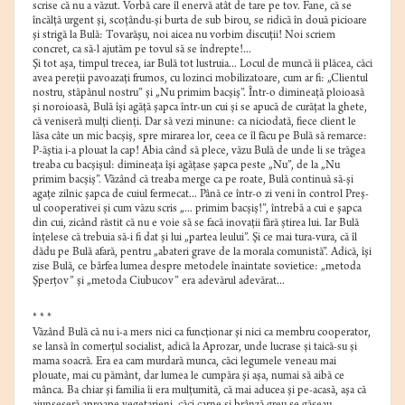
scrise că nu a văzut. Vorbă care îl enervă atât de tare pe tov. Fane, că se
încălţă urgent şi, scoţându-şi burta de sub birou, se ridică în două picioare
şi strigă la Bulă: Tovarăşu, noi aicea nu vorbim discuţii! Noi scriem
concret, ca să-l ajutăm pe tovul să se îndrepte!...
Şi tot aşa, timpul trecea, iar Bulă tot lustruia... Locul de muncă îi plăcea, căci
avea pereţii pavoazaţi frumos, cu lozinci mobilizatoare, cum ar fi: „Clientul
nostru, stăpânul nostru” şi „Nu primim bacşiş”. Într-o dimineaţă ploioasă
şi noroioasă, Bulă îşi agăţă şapca într-un cui şi se apucă de curăţat la ghete,
că veniseră mulţi clienţi. Dar să vezi minune: ca niciodată, fiece client le
lăsa câte un mic bacşiş, spre mirarea lor, ceea ce îl făcu pe Bulă să remarce:
P-ăştia i-a plouat la cap! Abia când să plece, văzu Bulă de unde li se trăgea
treaba cu bacşişul: dimineaţa îşi agăţase şapca peste „Nu”, de la „Nu
primim bacşiş”. Văzând că treaba merge ca pe roate, Bulă continuă să-şi
agaţe zilnic şapca de cuiul fermecat... Până ce într-o zi veni în control Preş-
ul cooperativei şi cum văzu scris „... primim bacşiş!”, întrebă a cui e şapca
din cui, zicând răstit că nu e voie să se facă inovaţii fără ştirea lui. Iar Bulă
înţelese că trebuia să-i fi dat şi lui „partea leului”. Şi ce mai tura-vura, că îl
dădu pe Bulă afară, pentru „abateri grave de la morala comunistă”. Adică, îşi
zise Bulă, ce bârfea lumea despre metodele înaintate sovietice: „metoda
Şperţov” şi „metoda Ciubucov” era adevărul adevărat...
* * *
Văzând Bulă că nu i-a mers nici ca funcţionar şi nici ca membru cooperator,
se lansă în comerţul socialist, adică la Aprozar, unde lucrase şi taică-su şi
mama soacră. Era ea cam murdară munca, căci legumele veneau mai
plouate, mai cu pământ, dar lumea le cumpăra şi aşa, numai să aibă ce
mânca. Ba chiar şi familia îi era mulţumită, că mai aducea şi pe-acasă, aşa că