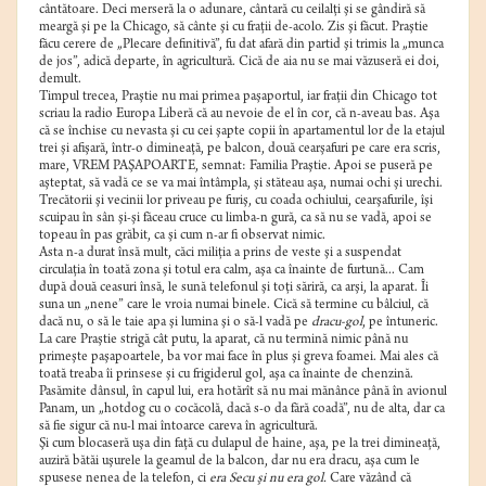
cântătoare. Deci merseră la o adunare, cântară cu ceilalţi şi se gândiră să
meargă şi pe la Chicago, să cânte şi cu fraţii de-acolo. Zis şi făcut. Praştie
făcu cerere de „Plecare definitivă”, fu dat afară din partid şi trimis la „munca
de jos”, adică departe, în agricultură. Cică de aia nu se mai văzuseră ei doi,
demult.
Timpul trecea, Praştie nu mai primea paşaportul, iar fraţii din Chicago tot
scriau la radio Europa Liberă că au nevoie de el în cor, că n-aveau bas. Aşa
că se închise cu nevasta şi cu cei şapte copii în apartamentul lor de la etajul
trei şi afişară, într-o dimineaţă, pe balcon, două cearşafuri pe care era scris,
mare, VREM PAŞAPOARTE, semnat: Familia Praştie. Apoi se puseră pe
aşteptat, să vadă ce se va mai întâmpla, şi stăteau aşa, numai ochi şi urechi.
Trecătorii şi vecinii lor priveau pe furiş, cu coada ochiului, cearşafurile, îşi
scuipau în sân şi-şi făceau cruce cu limba-n gură, ca să nu se vadă, apoi se
topeau în pas grăbit, ca şi cum n-ar fi observat nimic.
Asta n-a durat însă mult, căci miliţia a prins de veste şi a suspendat
circulaţia în toată zona şi totul era calm, aşa ca înainte de furtună... Cam
după două ceasuri însă, le sună telefonul şi toţi săriră, ca arşi, la aparat. Îi
suna un „nene” care le vroia numai binele. Cică să termine cu bâlciul, că
dacă nu, o să le taie apa şi lumina şi o să-l vadă pe
dracu-gol
, pe întuneric.
La care Praştie strigă cât putu, la aparat, că nu termină nimic până nu
primeşte paşapoartele, ba vor mai face în plus şi greva foamei. Mai ales că
toată treaba îi prinsese şi cu frigiderul gol, aşa ca înainte de chenzină.
Pasămite dânsul, în capul lui, era hotărît să nu mai mănânce până în avionul
Panam, un „hotdog cu o cocăcolă, dacă s-o da fără coadă”, nu de alta, dar ca
să fie sigur că nu-l mai întoarce careva în agricultură.
Şi cum blocaseră uşa din faţă cu dulapul de haine, aşa, pe la trei dimineaţă,
auziră bătăi uşurele la geamul de la balcon, dar nu era dracu, aşa cum le
spusese nenea de la telefon, ci
era Secu şi nu era gol.
Care văzând că