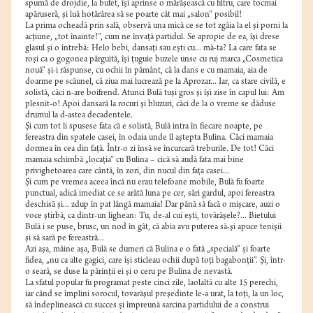
spumă de drojdie, la bufet, îşi aprinse o mărăşească cu filtru, care tocmai
apăruseră, şi luă hotărârea să se poarte cât mai „salon” posibil!
La prima ocheadă prin sală, observă una mică ce se tot zgâia la el şi porni la
acţiune, „tot înainte!”, cum ne învaţă partidul. Se apropie de ea, îşi drese
glasul şi o întrebă: Helo bebi, dansaţi sau eşti cu... mă-ta? La care fata se
roşi ca o gogonea pârguită, îşi ţuguie buzele unse cu ruj marca „Cosmetica
nouă” şi-i răspunse, cu ochii în pământ, că la dans e cu mamaia, aia de
doarme pe scăunel, că ziua mai lucrează pe la Aprozar... Iar, ca stare civilă, e
solistă, căci n-are boifrend. Atunci Bulă tuşi gros şi îşi zise în capul lui: Am
plesnit-o! Apoi dansară la rocuri şi bluzuri, căci de la o vreme se dăduse
drumul la d-astea decadentele.
Şi cum tot îi spusese fata că e solistă, Bulă intra în fiecare noapte, pe
fereastra din spatele casei, în odaia unde îl aştepta Bulina. Căci mamaia
dormea în cea din faţă. Într-o zi însă se încurcară treburile. De tot! Căci
mamaia schimbă „locaţia” cu Bulina – cică să audă fata mai bine
privighetoarea care cântă, în zori, din nucul din faţa casei...
Şi cum pe vremea aceea încă nu erau telefoane mobile, Bulă fu foarte
punctual, adică imediat ce se arătă luna pe cer, sări gardul, apoi fereastra
deschisă şi... zdup în pat lângă mamaia! Dar până să facă o mişcare, auzi o
voce ştirbă, ca dintr-un lighean: Tu, de-al cui eşti, tovărăşele?... Bietului
Bulă i se puse, brusc, un nod în gât, că abia avu puterea să-şi apuce tenişii
şi să sară pe fereastră...
Azi aşa, mâine aşa, Bulă se dumeri că Bulina e o fată „specială” şi foarte
fidea, „nu ca alte gagici, care îşi sticleau ochii după toţi bagabonţii”. Şi, într-
o seară, se duse la părinţii ei şi o ceru pe Bulina de nevastă.
La sfatul popular fu programat peste cinci zile, laolaltă cu alte 15 perechi,
iar când se împlini sorocul, tovarăşul preşedinte le-a urat, la toţi, la un loc,
să îndeplinească cu succes şi împreună sarcina partidului de a construi