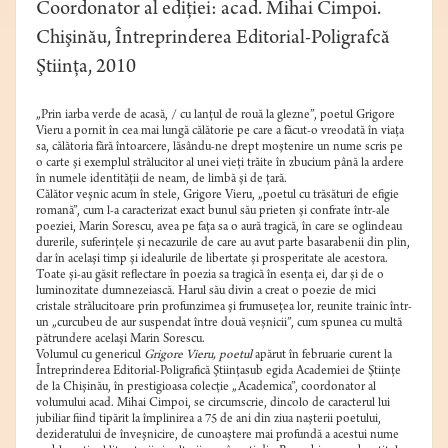
Coordonator al ediţiei: acad. Mihai Cimpoi.
Chişinău, Întreprinderea Editorial-Poligrafcă
Ştiinţa, 2010
„Prin iarba verde de acasă, / cu lanţul de rouă la glezne”, poetul Grigore
Vieru a pornit în cea mai lungă călătorie pe care a făcut-o vreodată în viaţa
sa, călătoria fără întoarcere, lăsându-ne drept moştenire un nume scris pe
o carte şi exemplul strălucitor al unei vieţi trăite în zbucium până la ardere
în numele identităţii de neam, de limbă şi de ţară.
Călător veşnic acum în stele, Grigore Vieru, „poetul cu trăsături de efigie
romană”, cum l-a caracterizat exact bunul său prieten şi confrate într-ale
poeziei, Marin Sorescu, avea pe faţa sa o aură tragică, în care se oglindeau
durerile, suferinţele şi necazurile de care au avut parte basarabenii din plin,
dar în acelaşi timp şi idealurile de libertate şi prosperitate ale acestora.
Toate şi-au găsit reflectare în poezia sa tragică în esenţa ei, dar şi de o
luminozitate dumnezeiască. Harul său divin a creat o poezie de mici
cristale strălucitoare prin profunzimea şi frumuseţea lor, reunite trainic într-
un „curcubeu de aur suspendat între două veşnicii”, cum spunea cu multă
pătrundere acelaşi Marin Sorescu.
V
olumul cu genericul
Grigore Vieru, poetul
apărut în februarie curent la
Întreprinderea Editorial-Poligrafică Ştiinţasub egida Academiei de Ştiinţe
de la Chişinău, în prestigioasa colecţie „Academica”, coordonator al
volumului acad. Mihai Cimpoi, se circumscrie, dincolo de caracterul lui
jubiliar fiind tipărit la împlinirea a 75 de ani din ziua naşterii poetului,
dezideratului de înveşnicire, de cunoaştere mai profundă a acestui nume