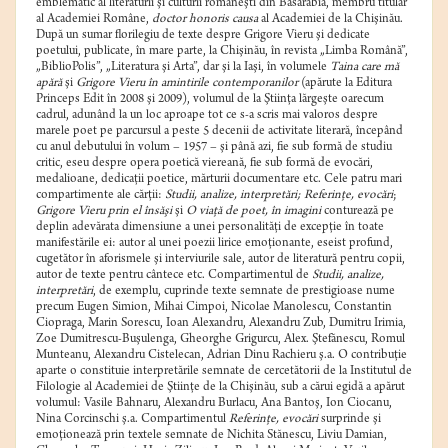
emblematic al literaturii şi culturii româneşti din Basarabia, membru titular
al Academiei Române,
doctor honoris causa
al Academiei de la Chişinău.
După un sumar florilegiu de texte despre Grigore Vieru şi dedicate
poetului, publicate, în mare parte, la Chişinău, în revista „Limba Română”,
„BiblioPolis”, „Literatura şi Arta”, dar şi la Iaşi, în volumele
Taina care mă
apără
şi
Grigore Vieru în amintirile contemporanilor
(apărute la Editura
Princeps Edit în 2008 şi 2009), volumul de la Ştiinţa lărgeşte oarecum
cadrul, adunând la un loc aproape tot ce s-a scris mai valoros despre
marele poet pe parcursul a peste 5 decenii de activitate literară, începând
cu anul debutului în volum – 1957 – şi până azi, fie sub formă de studiu
critic, eseu despre opera poetică viereană, fie sub formă de evocări,
medalioane, dedicaţii poetice, mărturii documentare etc. Cele patru mari
compartimente ale cărţii:
Studii, analize, interpretări; Referinţe, evocări
;
Grigore Vieru prin el însăşi
şi
O viaţă de poet, în imagini
conturează pe
deplin adevărata dimensiune a unei personalităţi de excepţie în toate
manifestările ei: autor al unei poezii lirice emoţionante, eseist profund,
cugetător în aforismele şi interviurile sale, autor de literatură pentru copii,
autor de texte pentru cântece etc. Compartimentul de
Studii, analize,
interpretări
, de exemplu, cuprinde texte semnate de prestigioase nume
precum Eugen Simion, Mihai Cimpoi, Nicolae Manolescu, Constantin
Ciopraga, Marin Sorescu, Ioan Alexandru, Alexandru Zub, Dumitru Irimia,
Zoe Dumitrescu-Buşulenga, Gheorghe Grigurcu, Alex. Ştefănescu, Romul
Munteanu, Alexandru Cistelecan, Adrian Dinu Rachieru ş.a. O contribuţie
aparte o constituie interpretările semnate de cercetătorii de la Institutul de
Filologie al Academiei de Ştiinţe de la Chişinău, sub a cărui egidă a apărut
volumul: Vasile Bahnaru, Alexandru Burlacu, Ana Bantoş, Ion Ciocanu,
Nina Corcinschi ş.a. Compartimentul
Referinţe, evocări
surprinde şi
emoţionează prin textele semnate de Nichita Stănescu, Liviu Damian,