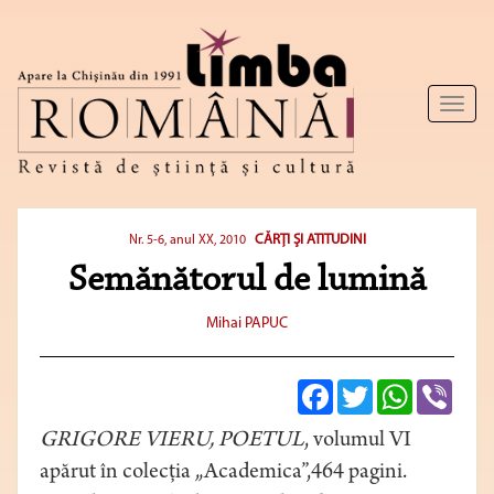
Toggl
naviga
CĂRŢI ŞI ATITUDINI
Nr. 5-6, anul XX, 2010
Semănătorul de lumină
Mihai PAPUC
Facebook
Twitter
WhatsApp
Viber
GRIGORE VIERU, POETUL
, volumul VI
apărut în colecţia „Academica”,464 pagini.