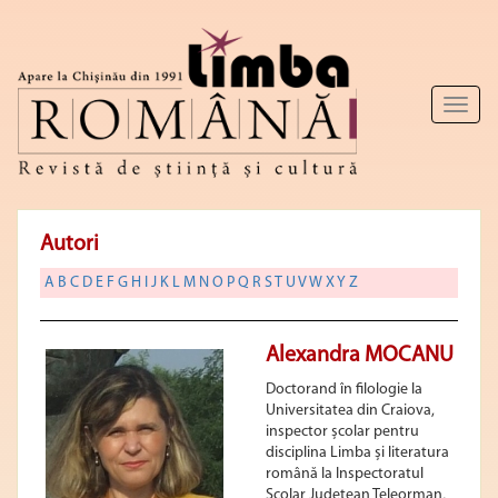
Toggl
naviga
Autori
A
B
C
D
E
F
G
H
I
J
K
L
M
N
O
P
Q
R
S
T
U
V
W
X
Y
Z
Alexandra MOCANU
Doctorand în filologie la
Universitatea din Craiova,
inspector școlar pentru
disciplina Limba și literatura
română la Inspectoratul
Școlar Județean Teleorman,