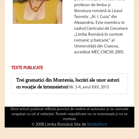
profesor de limba și
literatura română la Liceul
Teoretic ,,Al. I. Cuza” din
Alexandria. Este membru în
cadrul Centrului de Cercetare
„Limba Română în context
romanic și balcanic" al
Universității din Craiova,
acreditat MEC-CNCSIS 2005.
TEXTE PUBLICATE
Trei gramatici din Muntenia, lucrări ale unor autori
cu vocație de întemeietori
Nr. 3-4, anul XXV, 2015
Orice articol publicat reflectă punctul de vedere al autorului şi nu coincide
neapărat cu cel al redacţiei. Textele nepublicate nu se recenzează şi nu se
restituie
© 2008 Limba Română Site de
MoldaHost