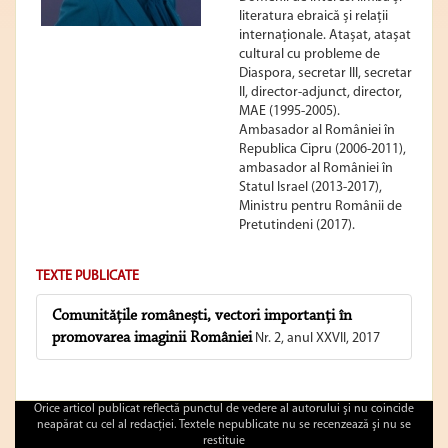
literatura ebraică și relații
internaționale. Atașat, atașat
cultural cu probleme de
Diaspora, secretar III, secretar
II, director-adjunct, director,
MAE (1995-2005).
Ambasador al României în
Republica Cipru (2006-2011),
ambasador al României în
Statul Israel (2013-2017),
Ministru pentru Românii de
Pretutindeni (2017).
TEXTE PUBLICATE
Comunitățile românești, vectori importanți în
promovarea imaginii României
Nr. 2, anul XXVII, 2017
Orice articol publicat reflectă punctul de vedere al autorului şi nu coincide
neapărat cu cel al redacţiei. Textele nepublicate nu se recenzează şi nu se
restituie