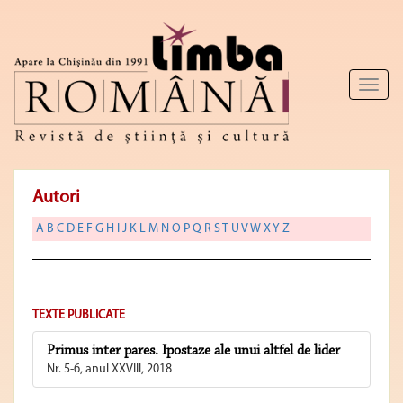
Toggl
naviga
Autori
A
B
C
D
E
F
G
H
I
J
K
L
M
N
O
P
Q
R
S
T
U
V
W
X
Y
Z
TEXTE PUBLICATE
Primus inter pares. Ipostaze ale unui altfel de lider
Nr. 5-6, anul XXVIII, 2018