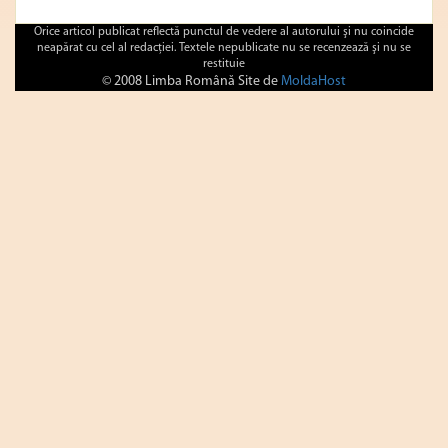
Orice articol publicat reflectă punctul de vedere al autorului şi nu coincide
neapărat cu cel al redacţiei. Textele nepublicate nu se recenzează şi nu se
restituie
© 2008 Limba Română Site de
MoldaHost