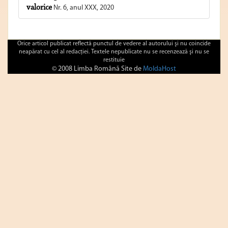
valorice
Nr. 6, anul XXX, 2020
Orice articol publicat reflectă punctul de vedere al autorului şi nu coincide
neapărat cu cel al redacţiei. Textele nepublicate nu se recenzează şi nu se
restituie
© 2008 Limba Română Site de
MoldaHost