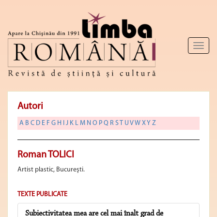
Toggl
naviga
Autori
A
B
C
D
E
F
G
H
I
J
K
L
M
N
O
P
Q
R
S
T
U
V
W
X
Y
Z
Roman TOLICI
Artist plastic, Bucureşti.
TEXTE PUBLICATE
Subiectivitatea mea are cel mai înalt grad de