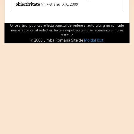
obiectivitate
Nr. 7-8, anul XIX, 2009
Orice articol publicat reflectă punctul de vedere al autorului şi nu coincide
neapărat cu cel al redacţiei. Textele nepublicate nu se recenzează şi nu se
restituie
© 2008 Limba Română Site de
MoldaHost