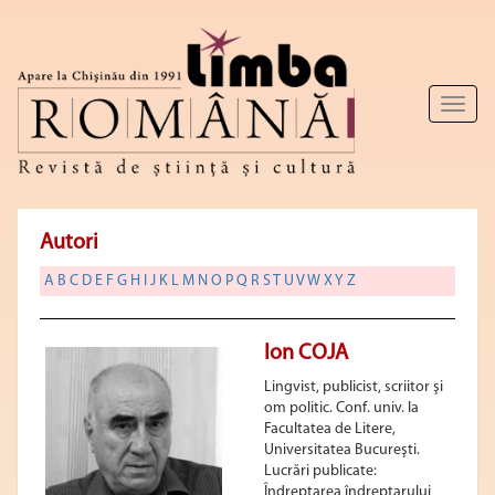
Toggl
naviga
Autori
A
B
C
D
E
F
G
H
I
J
K
L
M
N
O
P
Q
R
S
T
U
V
W
X
Y
Z
Ion COJA
Lingvist, publicist, scriitor şi
om politic. Conf. univ. la
Facultatea de Litere,
Universitatea Bucureşti.
Lucrări publicate:
Îndreptarea îndreptarului