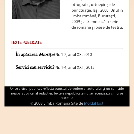
otrografic, ortoepic şi de
punctuaţie, Iaşi, 2003, Unul în
limba română, Bucureşti,
2009 ş.a. Semnează o serie
de romane şi piese de teatru.
TEXTE PUBLICATE
În apărarea
Mioriţei
Nr. 1-2, anul XX, 2010
Servici sau serviciu?
Nr. 1-4, anul XXIII, 2013
Orice articol publicat reflectă punctul de vedere al autorului şi nu coincide
neapărat cu cel al redacţiei. Textele nepublicate nu se recenzează şi nu se
restituie
© 2008 Limba Română Site de
MoldaHost