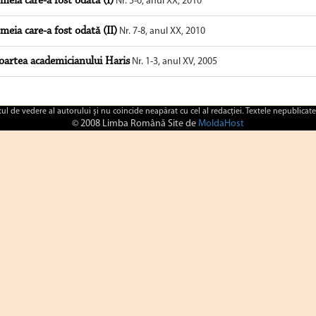
meia care-a fost odată (I)
Nr. 5-6, anul XX, 2010
meia care-a fost odată (II)
Nr. 7-8, anul XX, 2010
artea academicianului Haris
Nr. 1-3, anul XV, 2005
ctul de vedere al autorului şi nu coincide neapărat cu cel al redacţiei. Textele nepublicate
© 2008 Limba Română Site de
MoldaHost