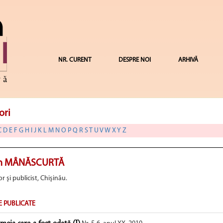
NR. CURENT
DESPRE NOI
ARHIVĂ
ori
C
D
E
F
G
H
I
J
K
L
M
N
O
P
Q
R
S
T
U
V
W
X
Y
Z
n MÂNĂSCURTĂ
or şi publicist, Chişinău.
E PUBLICATE