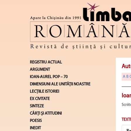
REGISTRU ACTUAL
Aut
ARGUMENT
A
B
IOAN-AUREL POP – 70
DIMENSIUNI ALE UNITĂŢII NOASTRE
LECŢIILE ISTORIEI
Ioa
EX CIVITATE
Scriit
SINTEZE
CĂRŢI ŞI ATITUDINI
TEXT
POESIS
INEDIT