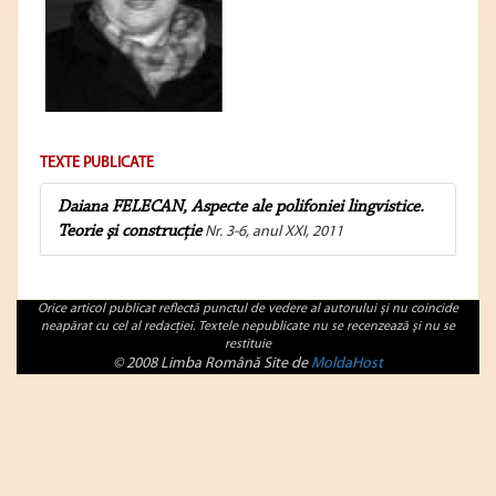
TEXTE PUBLICATE
Daiana FELECAN, Aspecte ale polifoniei lingvistice.
Teorie şi construcţie
Nr. 3-6, anul XXI, 2011
Orice articol publicat reflectă punctul de vedere al autorului şi nu coincide
neapărat cu cel al redacţiei. Textele nepublicate nu se recenzează şi nu se
restituie
© 2008 Limba Română Site de
MoldaHost