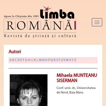
Toggl
naviga
Autori
A
B
C
D
E
F
G
H
I
J
K
L
M
N
O
P
Q
R
S
T
U
V
W
X
Y
Z
Mihaela MUNTEANU
SISERMAN
Conf. univ. dr., Universitatea
de Nord, Baia Mare.