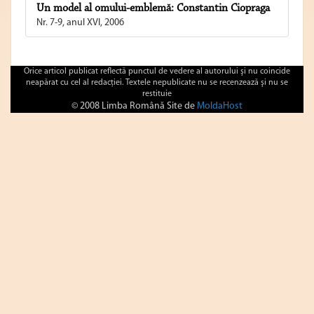
Un model al omului-emblemă: Constantin Ciopraga
Nr. 7-9, anul XVI, 2006
Orice articol publicat reflectă punctul de vedere al autorului şi nu coincide
neapărat cu cel al redacţiei. Textele nepublicate nu se recenzează şi nu se
restituie
© 2008 Limba Română Site de
MoldaHost