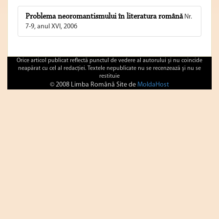
Problema neoromantismului în literatura română
Nr.
7-9, anul XVI, 2006
Orice articol publicat reflectă punctul de vedere al autorului şi nu coincide
neapărat cu cel al redacţiei. Textele nepublicate nu se recenzează şi nu se
restituie
© 2008 Limba Română Site de
MoldaHost