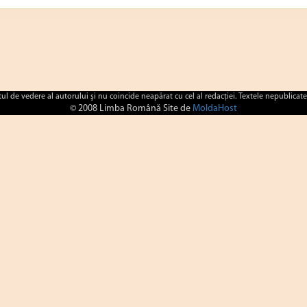
ctul de vedere al autorului şi nu coincide neapărat cu cel al redacţiei. Textele nepublicate
© 2008 Limba Română Site de
MoldaHost