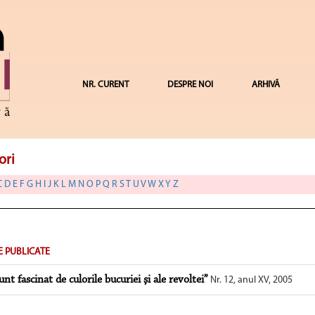
NR. CURENT
DESPRE NOI
ARHIVĂ
ori
C
D
E
F
G
H
I
J
K
L
M
N
O
P
Q
R
S
T
U
V
W
X
Y
Z
E PUBLICATE
unt fascinat de culorile bucuriei şi ale revoltei”
Nr. 12, anul XV, 2005