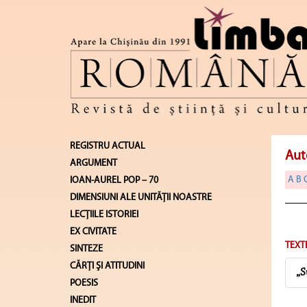
REGISTRU ACTUAL
Aut
ARGUMENT
A
B
IOAN-AUREL POP – 70
DIMENSIUNI ALE UNITĂŢII NOASTRE
LECŢIILE ISTORIEI
EX CIVITATE
TEXT
SINTEZE
CĂRŢI ŞI ATITUDINI
„S
POESIS
INEDIT