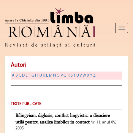
Toggl
naviga
Autori
A
B
C
D
E
F
G
H
I
J
K
L
M
N
O
P
Q
R
S
T
U
V
W
X
Y
Z
TEXTE PUBLICATE
Bilingvism, diglosie, conflict lingvistic: o disociere
utilă pentru analiza limbilor în contact
Nr. 11, anul XV,
2005