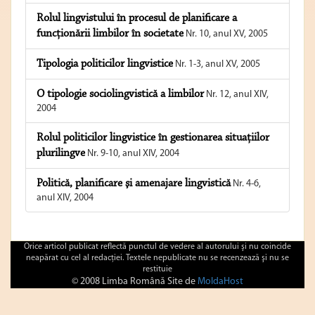
Rolul lingvistului în procesul de planificare a
funcţionării limbilor în societate
Nr. 10, anul XV, 2005
Tipologia politicilor lingvistice
Nr. 1-3, anul XV, 2005
O tipologie sociolingvistică a limbilor
Nr. 12, anul XIV,
2004
Rolul politicilor lingvistice în gestionarea situaţiilor
plurilingve
Nr. 9-10, anul XIV, 2004
Politică, planificare şi amenajare lingvistică
Nr. 4-6,
anul XIV, 2004
Orice articol publicat reflectă punctul de vedere al autorului şi nu coincide
neapărat cu cel al redacţiei. Textele nepublicate nu se recenzează şi nu se
restituie
© 2008 Limba Română Site de
MoldaHost