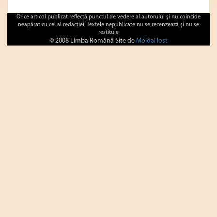
Orice articol publicat reflectă punctul de vedere al autorului şi nu coincide
neapărat cu cel al redacţiei. Textele nepublicate nu se recenzează şi nu se
restituie
© 2008 Limba Română Site de
MoldaHost