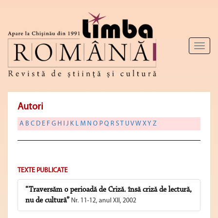
Toggl
naviga
Autori
A
B
C
D
E
F
G
H
I
J
K
L
M
N
O
P
Q
R
S
T
U
V
W
X
Y
Z
TEXTE PUBLICATE
“Traversăm o perioadă de Criză. însă criză de lectură,
nu de cultură”
Nr. 11-12, anul XII, 2002