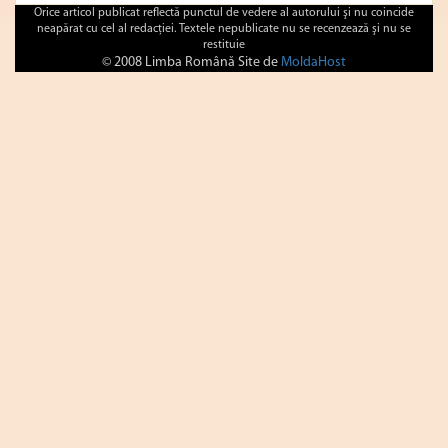
Orice articol publicat reflectă punctul de vedere al autorului şi nu coincide
neapărat cu cel al redacţiei. Textele nepublicate nu se recenzează şi nu se
restituie
© 2008 Limba Română Site de
MoldaHost