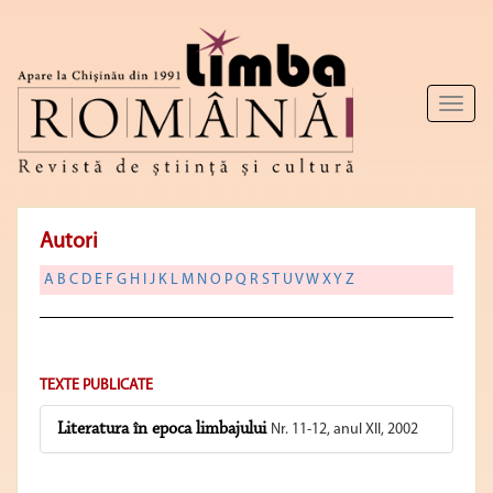
Toggl
naviga
Autori
A
B
C
D
E
F
G
H
I
J
K
L
M
N
O
P
Q
R
S
T
U
V
W
X
Y
Z
TEXTE PUBLICATE
Literatura în epoca limbajului
Nr. 11-12, anul XII, 2002