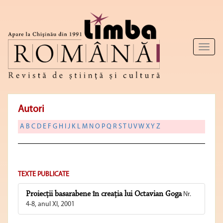
Toggl
naviga
Autori
A
B
C
D
E
F
G
H
I
J
K
L
M
N
O
P
Q
R
S
T
U
V
W
X
Y
Z
TEXTE PUBLICATE
Proiecţii basarabene în creaţia lui Octavian Goga
Nr.
4-8, anul XI, 2001