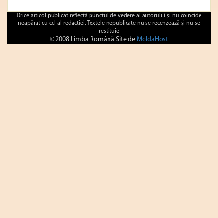
Orice articol publicat reflectă punctul de vedere al autorului şi nu coincide
neapărat cu cel al redacţiei. Textele nepublicate nu se recenzează şi nu se
restituie
© 2008 Limba Română Site de
MoldaHost