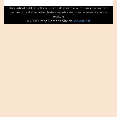
Orice articol publicat reflectă punctul de vedere al autorului şi nu coincide
neapărat cu cel al redacţiei. Textele nepublicate nu se recenzează şi nu se
restituie
© 2008 Limba Română Site de
MoldaHost