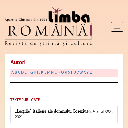
Toggl
naviga
Autori
A
B
C
D
E
F
G
H
I
J
K
L
M
N
O
P
Q
R
S
T
U
V
W
X
Y
Z
TEXTE PUBLICATE
„Lecţiile” italiene ale domnului Coşeriu
Nr. 4, anul XXXI,
2021