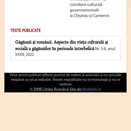
consiliere culturală
guvernamentală
la Chișinău și Cantemir.
TEXTE PUBLICATE
Găgăuzii și românii. Aspecte din viața culturală și
socială a găgăuzilor în perioada interbelică
Nr. 5-6, anul
XXXII, 2022
Orice articol publicat reflectă punctul de vedere al autorului şi nu coincide
neapărat cu cel al redacţiei. Textele nepublicate nu se recenzează şi nu se
restituie
© 2008 Limba Română Site de
MoldaHost