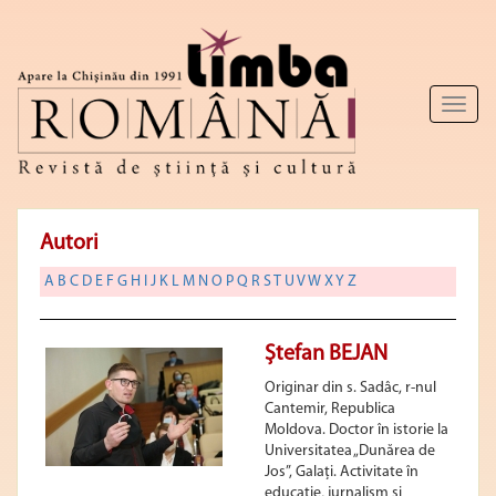
Toggl
naviga
Autori
A
B
C
D
E
F
G
H
I
J
K
L
M
N
O
P
Q
R
S
T
U
V
W
X
Y
Z
Ștefan BEJAN
Originar din s. Sadâc, r-nul
Cantemir, Republica
Moldova. Doctor în istorie la
Universitatea „Dunărea de
Jos”, Galați. Activitate în
educație, jurnalism și